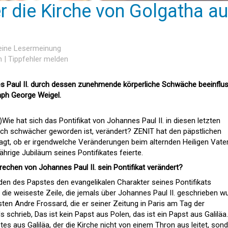
r die Kirche von Golgatha a
keine Lesermeinung
n
|
Tippfehler melden
es Paul II. durch dessen zunehmende körperliche Schwäche beeinflu
raph George Weigel.
)Wie hat sich das Pontifikat von Johannes Paul II. in diesen letzten
lich schwächer geworden ist, verändert? ZENIT hat den päpstlichen
gt, ob er irgendwelche Veränderungen beim alternden Heiligen Vate
hrige Jubiläum seines Pontifikates feierte.
rechen von Johannes Paul II. sein Pontifikat verändert?
iden des Papstes den evangelikalen Charakter seines Pontifikats
r die weiseste Zeile, die jemals über Johannes Paul II. geschrieben w
ten Andre Frossard, die er seiner Zeitung in Paris am Tag der
chrieb, Das ist kein Papst aus Polen, das ist ein Papst aus Galiläa.
es aus Galiläa, der die Kirche nicht von einem Thron aus leitet, son