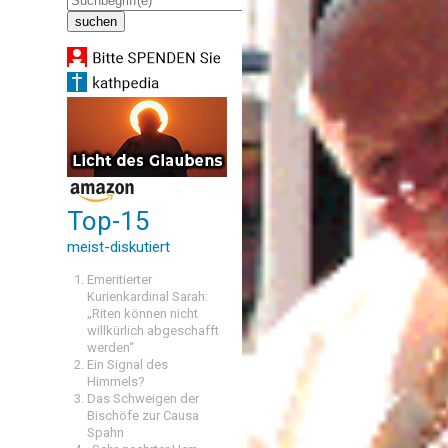
Top-15
meist-diskutiert
Emeritierter
Kurienkardinal Sarah:
„Riten können nicht
willkürlich abgeschafft
werden“
Ein Signal des
Himmels?
Das Schweigen der
Bischöfe zur Causa
Spahn