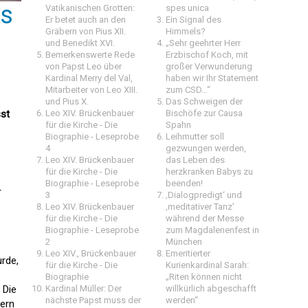
us
Vatikanischen Grotten:
spes unica
Er betet auch an den
Ein Signal des
Gräbern von Pius XII.
Himmels?
und Benedikt XVI.
„Sehr geehrter Herr
Bemerkenswerte Rede
Erzbischof Koch, mit
von Papst Leo über
großer Verwunderung
Kardinal Merry del Val,
haben wir Ihr Statement
Mitarbeiter von Leo XIII.
zum CSD…“
und Pius X.
Das Schweigen der
sst
Leo XIV. Brückenbauer
Bischöfe zur Causa
für die Kirche - Die
Spahn
Biographie - Leseprobe
Leihmutter soll
4
gezwungen werden,
Leo XIV. Brückenbauer
das Leben des
für die Kirche - Die
herzkranken Babys zu
Biographie - Leseprobe
beenden!
r
3
‚Dialogpredigt‘ und
Leo XIV. Brückenbauer
‚meditativer Tanz’
für die Kirche - Die
während der Messe
Biographie - Leseprobe
zum Magdalenenfest in
2
München
Leo XIV., Brückenbauer
Emeritierter
urde,
für die Kirche - Die
Kurienkardinal Sarah:
Biographie
„Riten können nicht
 Die
Kardinal Müller: Der
willkürlich abgeschafft
nächste Papst muss der
werden“
dern