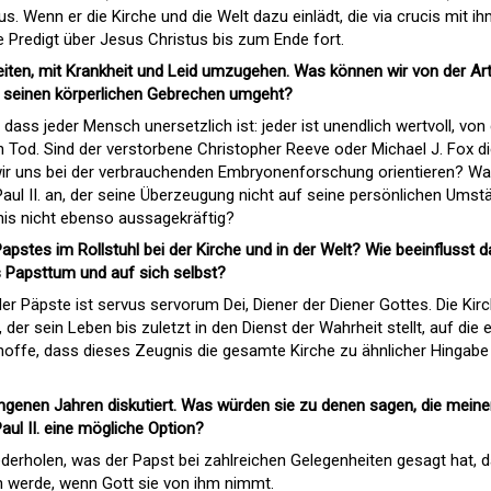
 Wenn er die Kirche und die Welt dazu einlädt, die via crucis mit i
e Predigt über Jesus Christus bis zum Ende fort.
eiten, mit Krankheit und Leid umzugehen. Was können wir von der Ar
t seinen körperlichen Gebrechen umgeht?
, dass jeder Mensch unersetzlich ist: jeder ist unendlich wertvoll, von
 Tod. Sind der verstorbene Christopher Reeve oder Michael J. Fox d
ir uns bei der verbrauchenden Embryonenforschung orientieren? W
aul II. an, der seine Überzeugung nicht auf seine persönlichen Umst
nis nicht ebenso aussagekräftig?
apstes im Rollstuhl bei der Kirche und in der Welt? Wie beeinflusst d
 Papsttum und auf sich selbst?
 der Päpste ist servus servorum Dei, Diener der Diener Gottes. Die Kir
der sein Leben bis zuletzt in den Dienst der Wahrheit stellt, auf die e
hoffe, dass dieses Zeugnis die gesamte Kirche zu ähnlicher Hingabe
angenen Jahren diskutiert. Was würden sie zu denen sagen, die meine
aul II. eine mögliche Option?
ederholen, was der Papst bei zahlreichen Gelegenheiten gesagt hat, 
n werde, wenn Gott sie von ihm nimmt.