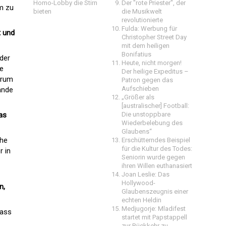
Homo-Lobby die Stirn
Der "rote Priester", der
hm zu
bieten
die Musikwelt
revolutionierte
Fulda: Werbung für
t und
Christopher Street Day
mit dem heiligen
Bonifatius
 der
Heute, nicht morgen!
ie
Der heilige Expeditus –
arum
Patron gegen das
Aufschieben
ände
„Größer als
[australischer] Football:
as
Die unstoppbare
Wiederbelebung des
Glaubens“
che
Erschütterndes Beispiel
für die Kultur des Todes:
r in
Seniorin wurde gegen
ihren Willen euthanasiert
Joan Leslie: Das
Hollywood-
n,
Glaubenszeugnis einer
echten Heldin
Medjugorje: Mladifest
dass
startet mit Papstappell
zur Rückkehr zu