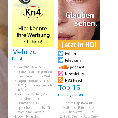
Mehr zu
Papst
Leo XIV. über Papst
Franziskus: Ein großes
Geschenk für die Welt
Papst Hadrian VI. (1522-
1523) und sein Besuch
Top-15
in Monaco
Kardinal Müller: „Von
meist-gelesen
der ‚Kirche des
Franziskus‘ zu
Sommerspende für
sprechen“, „das ist für
kath.net - Bitte helfen
mich eine Häresie“
SIE uns jetzt JETZT!
Leo XIV. in den
Edith Stein – Ave, Crux,