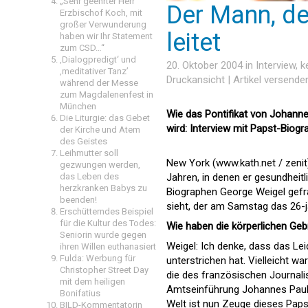
„Sehr geehrter Herr
Der Mann, de
Erzbischof Koch, mit
großer Verwunderung
leitet
haben wir Ihr Statement
zum CSD…“
‚Dialogpredigt‘ und
20. Oktober 2004 in
Interview
, 
‚meditativer Tanz’
Druckansicht
|
Artikel versende
während der Messe
zum Magdalenenfest in
München
Wie das Pontifikat von Johann
Die Liturgie: das Gebet
wird: Interview mit Papst-Biog
der Kirche und Atem
des Geistes
Leihmutter soll
New York (www.kath.net /
zenit
gezwungen werden,
Jahren, in denen er gesundheit
das Leben des
herzkranken Babys zu
Biographen George Weigel gefra
beenden!
sieht, der am Samstag das 26-jä
Erschütterndes Beispiel
für die Kultur des Todes:
Wie haben die körperlichen Geb
Seniorin wurde gegen
Weigel: Ich denke, dass das Le
ihren Willen euthanasiert
Fulda: Werbung für
unterstrichen hat. Vielleicht wa
Christopher Street Day
die des französischen Journalis
mit dem heiligen
Amtseinführung Johannes Pauls s
Bonifatius
Welt ist nun Zeuge dieses Papst
BILD-Kommentatorin