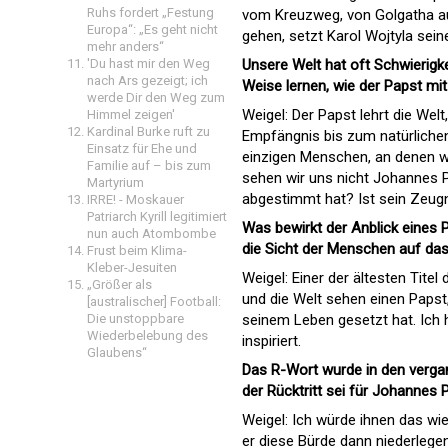
Ruhs fordert „Festung
vom Kreuzweg, von Golgatha aus.
Europa“: „Es geht nicht
gehen, setzt Karol Wojtyla sein
mehr anders“
Unsere Welt hat oft Schwierigk
'Du hast mir den Weg
nach Ars gezeigt; ich
Weise lernen, wie der Papst mi
werde Dir den Weg zum
Weigel: Der Papst lehrt die Welt
Himmel zeigen'
Kardinal Burke ruft zu
Empfängnis bis zum natürlichen
Einsatz für Ehe und
einzigen Menschen, an denen w
Familie auf – bis zum
sehen wir uns nicht Johannes P
Martyrium
abgestimmt hat? Ist sein Zeug
IRRE! - Moskauer
Patriarch Kyrill legitimiert
Was bewirkt der Anblick eines P
nun auch Atombombe
die Sicht der Menschen auf das
Frust beim Klima-
Kleber-Jesuiten
Weigel: Einer der ältesten Titel
„Größer als
und die Welt sehen einen Papst, 
[australischer] Football:
seinem Leben gesetzt hat. Ich 
Die unstoppbare
Wiederbelebung des
inspiriert.
Glaubens“
Das R-Wort wurde in den verg
der Rücktritt sei für Johannes P
Weigel: Ich würde ihnen das wi
er diese Bürde dann niederlege