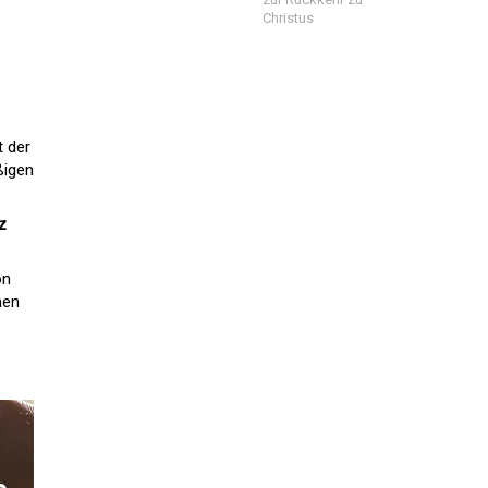
Christus
t der
ßigen
z
on
hen