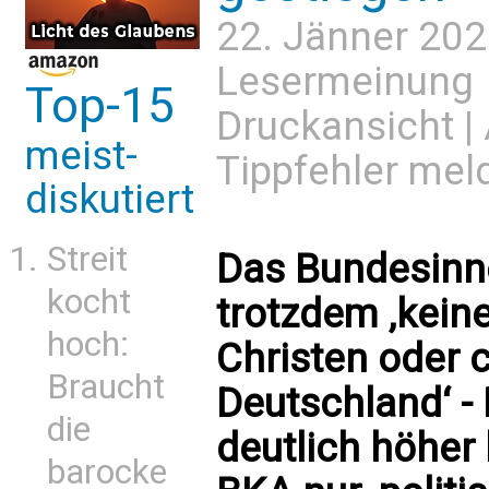
22. Jänner 202
Lesermeinung
Top-15
Druckansicht
|
meist-
Tippfehler mel
diskutiert
Streit
Das Bundesinn
kocht
trotzdem ‚kein
hoch:
Christen oder c
Braucht
Deutschland‘ - 
die
deutlich höher 
barocke