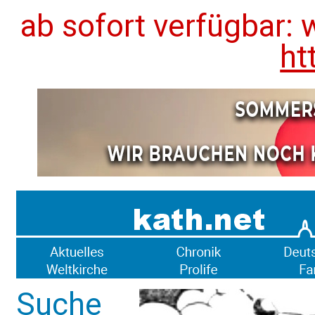
ab sofort verfügbar: 
ht
Suche