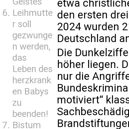
Geistes
etwa christlich
Leihmutte
den ersten dre
r soll
2024 wurden 2
gezwunge
Deutschland an
n werden,
Die Dunkelziffe
das
höher liegen. D
Leben des
nur die Angriff
herzkrank
Bundeskriminal
en Babys
motiviert“ klass
zu
Sachbeschädig
beenden!
Brandstiftungen
Bistum