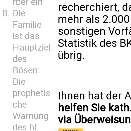
rber ein
recherchiert, d
Die
mehr als 2.00
Familie
sonstigen Vorfä
ist das
Statistik des 
Hauptziel
übrig.
des
Bösen:
Die
prophetis
Ihnen hat der A
che
helfen Sie kath
Warnung
via Überweisun
des hl.