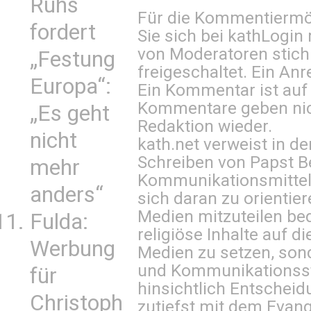
Ruhs
Für die Kommentiermög
fordert
Sie sich bei
kathLogin 
von Moderatoren stich
„Festung
freigeschaltet. Ein Anr
Europa“:
Ein Kommentar ist auf
Kommentare geben nic
„Es geht
Redaktion wieder.
nicht
kath.net verweist in
Schreiben von Papst B
mehr
Kommunikationsmittel 
anders“
sich daran zu orientie
Medien mitzuteilen be
Fulda:
religiöse Inhalte auf 
Werbung
Medien zu setzen, sond
und Kommunikationsst
für
hinsichtlich Entscheid
Christoph
zutiefst mit dem Eva