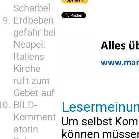
Scharbel
Erdbeben
gefahr bei
Neapel:
Italiens
Kirche
ruft zum
Gebet auf
Lesermeinu
BILD-
Komment
Um selbst Kom
atorin
können müssen 