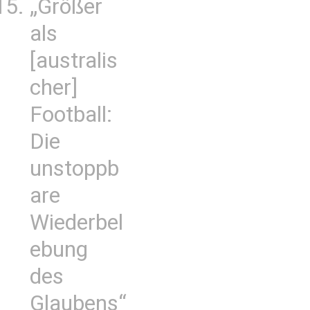
„Größer
als
[australis
cher]
Football:
Die
unstoppb
are
Wiederbel
ebung
des
Glaubens“