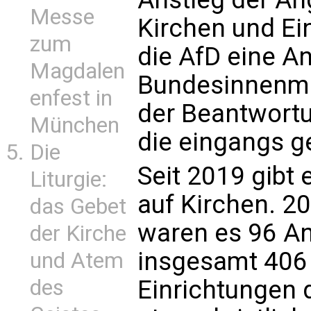
Messe
Kirchen und Ei
zum
die AfD eine A
Magdalen
Bundesinnenmin
enfest in
der Beantwortu
München
die eingangs g
Die
Seit 2019 gibt 
Liturgie:
auf Kirchen. 2
das Gebet
waren es 96 An
der Kirche
insgesamt 406 A
und Atem
des
Einrichtungen 