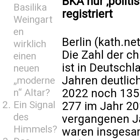
BKA nur ‚politis
Basilika
registriert
Weingart
en
Berlin (kath.net
wirklich
Die Zahl der ch
einen
ist in Deutschl
neuen
Jahren deutlic
„moderne
2022 noch 135 F
n“ Altar?
Ein Signal
277 im Jahr 20
des
vergangenen Ja
Himmels?
waren insgesa