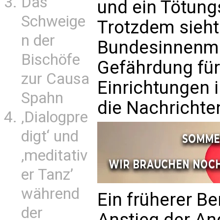
Das
und ein Tötung
Schweige
Trotzdem sieht
n der
Bundesinnenmin
Bischöfe
Gefährdung für 
zur Causa
Einrichtungen i
Spahn
die Nachrichte
‚Dialogpre
digt‘ und
‚meditativ
er Tanz’
während
Ein früherer Be
der
Anstieg der Ang