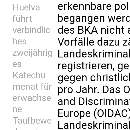
erkennbare pol
Huelva
begangen werden
führt
des BKA nicht 
verbindlic
Vorfälle dazu z
hes
zweijährig
Landeskriminal
es
registrieren, ge
Katechu
gegen christli
menat für
pro Jahr. Das 
erwachse
and Discriminat
ne
Europe (OIDAC)
Taufbewe
Landeskrimina