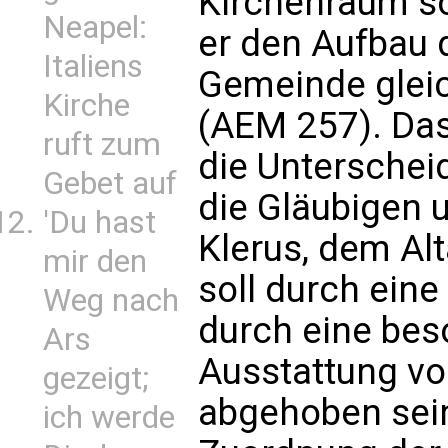
Kirchenraum sol
Neapel:
er den Aufbau
Italiens
Gemeinde gleic
Kirche
(AEM 257). Das
ruft zum
die Unterschei
Gebet auf
die Gläubigen 
'Du hast
Klerus, dem Al
mir den
soll durch eine
Weg nach
durch eine bes
Ars
Ausstattung v
gezeigt;
abgehoben sein
ich werde