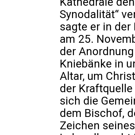
Kathedrale den
Synodalität“ ver
sagte er in der
am 25. Novembe
der Anordnung 
Kniebänke in u
Altar, um Chri
der Kraftquell
sich die Gemei
dem Bischof, d
Zeichen seines