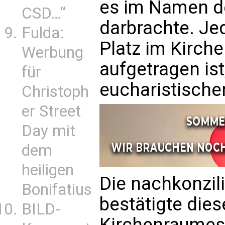
es im Namen d
CSD…“
darbrachte. Je
Fulda:
Platz im Kirch
Werbung
aufgetragen ist
für
eucharistische
Christoph
er Street
Day mit
dem
heiligen
Die nachkonzi
Bonifatius
bestätigte dies
BILD-
Kirchenraumes 