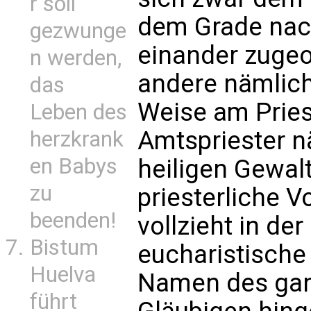
r soll
dem Grade nac
gezwunge
einander zugeo
n werden,
andere nämlich
das
Weise am Priest
Leben des
Amtspriester nä
herzkrank
en Babys
heiligen Gewalt
zu
priesterliche Vo
beenden!
vollzieht in de
Bistum
eucharistische
Huelva
Namen des ganz
führt