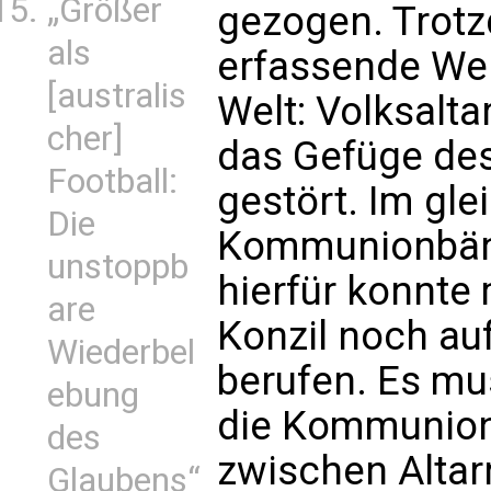
„Größer
gezogen. Trotz
als
erfassende Wel
[australis
Welt: Volksalt
cher]
das Gefüge des
Football:
gestört. Im gl
Die
Kommunionbän
unstoppb
hierfür konnte
are
Konzil noch au
Wiederbel
berufen. Es mu
ebung
die Kommunion
des
zwischen Alta
Glaubens“