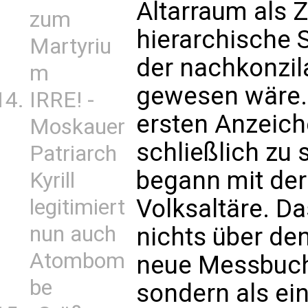
Altarraum als Z
zum
hierarchische S
Martyriu
der nachkonzila
m
gewesen wäre. 
IRRE! -
ersten Anzeiche
Moskauer
schließlich zu 
Patriarch
begann mit der
Kyrill
Volksaltäre. Da
legitimiert
nun auch
nichts über den
Atombom
neue Messbuch 
be
sondern als ein