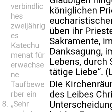
Gläubigen hing
verbindlic
königlichen Pr
hes
eucharistische
zweijährig
üben ihr Pries
es
Sakramente, im
Katechu
Danksagung, im
menat für
Lebens, durch 
erwachse
tätige Liebe“. 
ne
Die Kirchenräu
Taufbewe
des Leibes Chri
rber ein
„Sehr
Unterscheidun