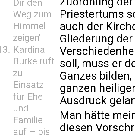
Zuordnung der
Dir den
Priestertums so
Weg zum
auch der Kirch
Himmel
zeigen'
Gliederung der
Kardinal
Verschiedenhei
Burke ruft
soll, muss er 
zu
Gan­zes bilden,
Einsatz
ganzen heilige
für Ehe
Ausdruck ge­la
und
Man hätte mein
Familie
diesen Vorschr
auf – bis