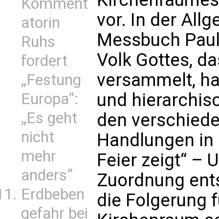
Komment
vor. In der All
atorin
Messbuch Pauls
Ruhs
Volk Gottes, da
fordert
versammelt, ha
„Festung
und hierarchisc
Europa“:
„Es geht
den verschied
nicht
Handlungen in 
mehr
Feier zeigt“ –
anders“
Zuordnung ent
Erdbeben
die Folgerung f
gefahr bei