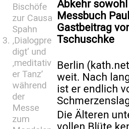
Abkehr sowohl 
Bischöfe
Messbuch Pauls
zur Causa
Gastbeitrag vo
Spahn
Tschuschke
‚Dialogpre
digt‘ und
‚meditativ
Berlin (kath.ne
er Tanz’
weit. Nach lan
während
ist er endlich 
der
Schmerzenslage
Messe
Die Älteren unt
zum
vollen Blüte ke