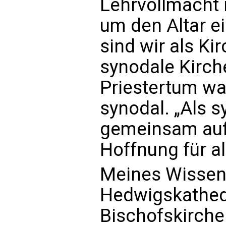
Lehrvollmacht 
um den Altar e
sind wir als Ki
synodale Kirch
Priestertum wa
synodal. „Als 
gemeinsam auf
Hoffnung für a
Meines Wissens
Hedwigskathedra
Bischofskirche 