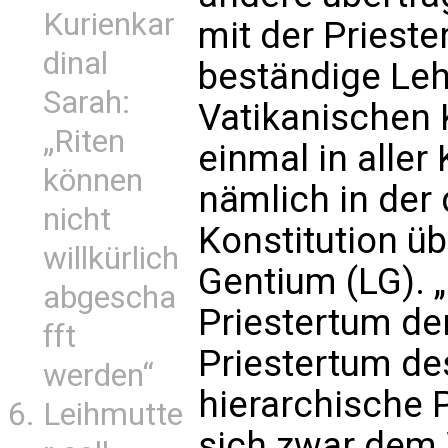
Kurienkar
mit der Prieste
dinal
beständige Leh
Sarah:
Vatikanischen 
„Riten
einmal in aller
können
nämlich in der
nicht
Konstitution ü
willkürlich
Gentium (LG).
abgescha
Priestertum de
fft
Priestertum de
werden“
hierarchische 
Leihmutte
sich zwar dem 