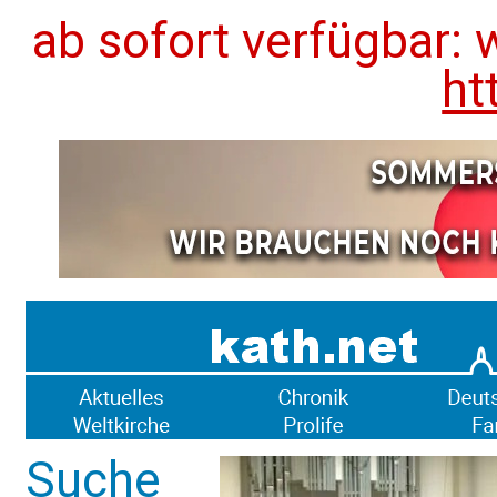
ab sofort verfügbar: 
ht
Suche