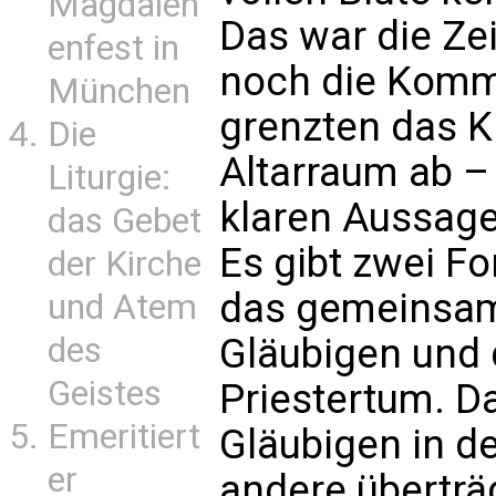
Magdalen
Das war die Zei
enfest in
noch die Komm
München
grenzten das K
Die
Altarraum ab –
Liturgie:
klaren Aussage:
das Gebet
Es gibt zwei F
der Kirche
das gemeinsam
und Atem
des
Gläubigen und 
Geistes
Priestertum. Da
Emeritiert
Gläubigen in de
er
andere überträ