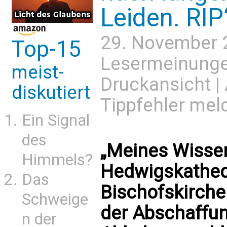
Leiden. RIP
29. November 
Top-15
Lesermeinung
meist-
Druckansicht
|
diskutiert
Tippfehler mel
Ein Signal
des
„Meines Wissen
Himmels?
Hedwigskathedra
Das
Bischofskirche 
Schweige
der Abschaffun
n der