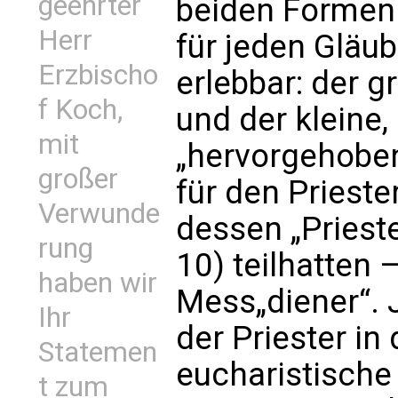
geehrter
beiden Formen
Herr
für jeden Gläub
Erzbischo
erlebbar: der 
f Koch,
und der kleine,
mit
„hervorgehoben
großer
für den Prieste
Verwunde
dessen „Priest
rung
10) teilhatten 
haben wir
Mess„diener“. 
Ihr
der Priester in
Statemen
eucharistische
t zum