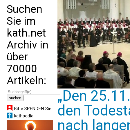
Suchen
Sie im
kath.net
Archiv in
über
70000
Artikeln:
„Den 25.11.
den Todest
nach lange