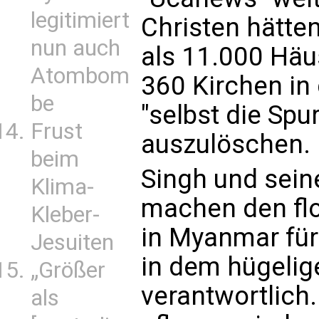
legitimiert
Christen hätten
nun auch
als 11.000 Häu
Atombom
360 Kirchen in 
be
"selbst die Spu
Frust
auszulöschen.
beim
Singh und seine
Klima-
machen den fl
Kleber-
in Myanmar für
Jesuiten
in dem hügelig
„Größer
verantwortlich.
als