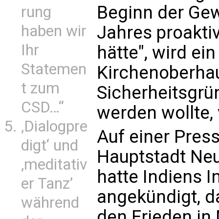
Beginn der Gew
rung
haben wir
Jahres proakti
Ihr
hätte", wird ei
Statemen
Kirchenoberhau
t zum
Sicherheitsgrü
CSD…“
werden wollte, 
‚Dialogpre
Auf einer Pres
digt‘ und
Hauptstadt Neu
‚meditativ
hatte Indiens 
er Tanz’
angekündigt, d
während
den Frieden in 