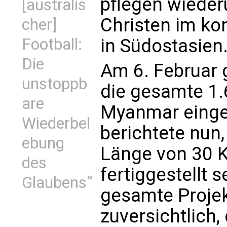
pflegen wiede
[australis
Christen im ko
cher]
Football:
in Südostasien
Die
Am 6. Februar 
unstoppb
die gesamte 1.
are
Myanmar einge
Wiederbel
berichtete nun,
ebung
Länge von 30 K
des
fertiggestellt 
Glaubens“
gesamte Projekt
zuversichtlich