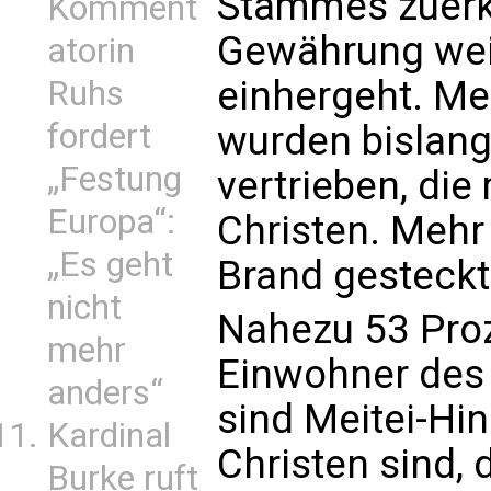
Stammes zuerk
Komment
Gewährung weit
atorin
einhergeht. M
Ruhs
fordert
wurden bislang
„Festung
vertrieben, die
Europa“:
Christen. Mehr
„Es geht
Brand gesteckt
nicht
Nahezu 53 Proz
mehr
Einwohner des 
anders“
sind Meitei-Hi
Kardinal
Christen sind,
Burke ruft