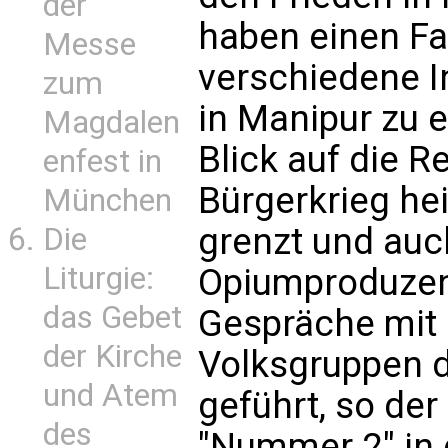
der
haben einen Fa
Messe
verschiedene In
zum
in Manipur zu e
Magdalen
Blick auf die R
enfest in
Bürgerkrieg h
München
grenzt und auc
Die
Liturgie:
Opiumproduzent
das Gebet
Gespräche mit 
der Kirche
Volksgruppen d
und Atem
geführt, so der
des
"Nummer 2" in