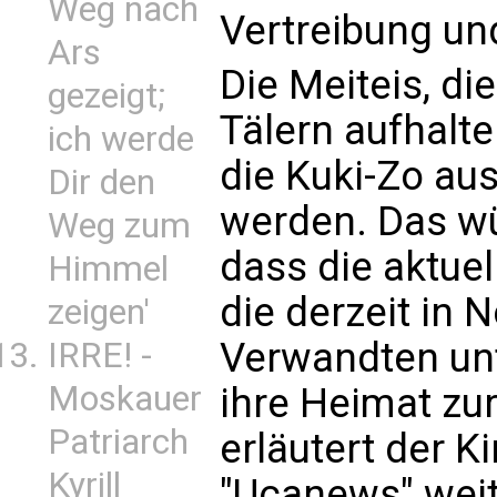
Weg nach
Vertreibung un
Ars
Die Meiteis, di
gezeigt;
Tälern aufhalte
ich werde
die Kuki-Zo aus
Dir den
werden. Das wü
Weg zum
dass die aktuel
Himmel
die derzeit in 
zeigen'
Verwandten unt
IRRE! -
Moskauer
ihre Heimat zu
Patriarch
erläutert der 
Kyrill
"Ucanews" wei