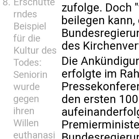
Erschütte
zufolge. Doch 
rndes
beilegen kann,
Beispiel
Bundesregierun
für die
des Kirchenver
Kultur des
Die Ankündigun
Todes:
erfolgte im Ra
Seniorin
Pressekonferen
wurde
den ersten 100
gegen
ihren
aufeinanderfol
Willen
Premierministe
euthanasi
Bundesregierun