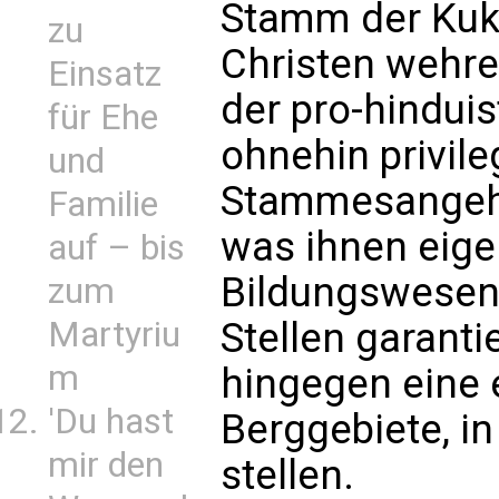
Stamm der Kuk
zu
Christen wehre
Einsatz
der pro-hinduis
für Ehe
ohnehin privile
und
Stammesangehör
Familie
was ihnen eig
auf – bis
Bildungswesen 
zum
Martyriu
Stellen garanti
m
hingegen eine 
'Du hast
Berggebiete, in
mir den
stellen.