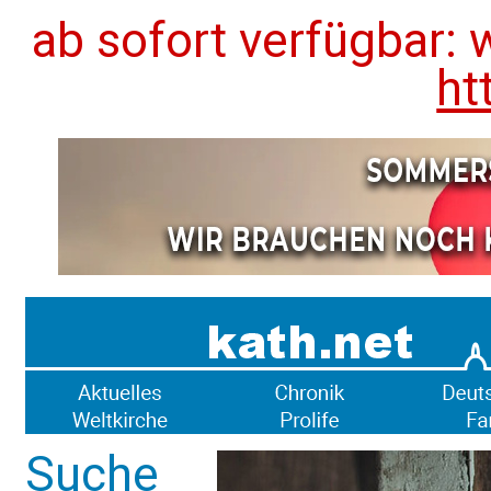
ab sofort verfügbar: 
ht
Suche