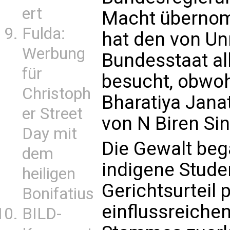
ert
Macht übernom
Fulda:
hat den von U
Werbung
Bundesstaat all
für
besucht, obwoh
Christoph
Bharatiya Jana
er Street
von N Biren Sin
Day mit
Die Gewalt beg
dem
indigene Stude
heiligen
Gerichtsurteil 
Bonifatius
einflussreichen
BILD-