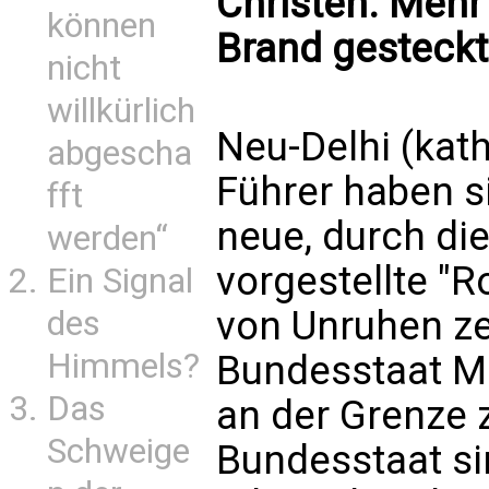
Christen. Mehr
können
Brand gesteckt
nicht
willkürlich
Neu-Delhi (kath
abgescha
Führer haben s
fft
neue, durch di
werden“
vorgestellte "
Ein Signal
von Unruhen ze
des
Himmels?
Bundesstaat Ma
Das
an der Grenze
Schweige
Bundesstaat si