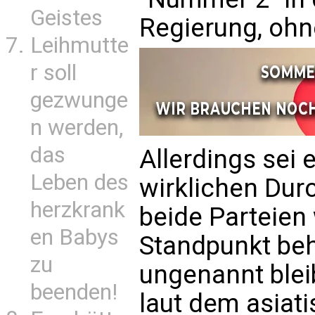
Geistes
Regierung, ohn
Leihmutte
r soll
gezwunge
n werden,
das
Allerdings sei 
Leben des
wirklichen Durc
herzkrank
beide Parteien 
en Babys
Standpunkt beh
zu
ungenannt ble
beenden!
laut dem asiat