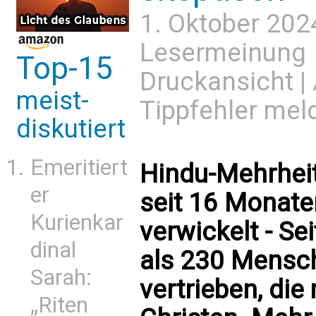
1. Oktober 202
Lesermeinung
Top-15
Druckansicht
|
meist-
Tippfehler mel
diskutiert
Emeritiert
Hindu-Mehrheit
er
seit 16 Monaten
Kurienkar
verwickelt - S
dinal
als 230 Mensch
Sarah:
vertrieben, die
„Riten