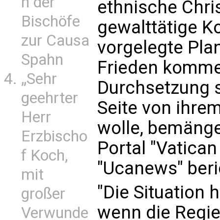
n der
ethnische Chri
Bischöfe
gewalttätige Ko
zur Causa
vorgelegte Pla
Spahn
Frieden komme 
„Sehr
Durchsetzung s
geehrter
Seite von ihre
Herr
wolle, bemängel
Erzbischo
Portal "Vatica
f Koch,
"Ucanews" beri
mit
"Die Situation 
großer
wenn die Regie
Verwunde