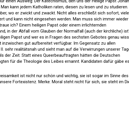
n nur einen Ausweg: Der Katechismus, den uns der Heilige Papst Joha
ter. Man kann jedem Katholiken raten, diesen zu lesen und zu studieren.
über, wo er zwickt und zwackt. Nicht alles erschließt sich sofort, viel
gert und kann nicht eingesehen werden. Man muss sich immer wieder
raue ich? Einem heiligen Papst oder einem irrlichternden
d, in der Abfall vom Glauben der Normalfall (auch der kirchliche) ist
eiligen Papst und wer es in Fragen des sechsten Gebotes genau wis
ist inzwischen gut aufbereitet verfügbar. Im Gegensatz zu allen
I. sehr realitätsnah und sieht man auf die Verwirrungen unserer Tag
ls der Zeit. Statt eines Queerbeauftragten hätten die Deutschen
gten für die Theologie des Leibes ernannt. Kandidaten dafür gäbe e
isamkeit ist nicht nur schön und wichtig, sie ist sogar im Sinne des
ere Fortexistenz. Merke: Moral steht nicht für sich, sie steht im Di