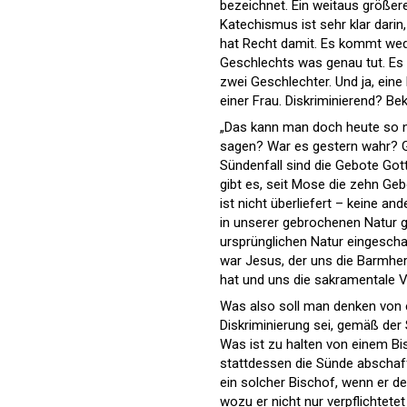
bezeichnet. Ein weitaus größer
Katechismus ist sehr klar dari
hat Recht damit. Es kommt wed
Geschlechts was genau tut. Es g
zwei Geschlechter. Und ja, ein
einer Frau. Diskriminierend? Bek
„Das kann man doch heute so n
sagen? War es gestern wahr? G
Sündenfall sind die Gebote Got
gibt es, seit Mose die zehn Geb
ist nicht überliefert – keine an
in unserer gebrochenen Natur ga
ursprünglichen Natur eingeschaf
war Jesus, der uns die Barmher
hat und uns die sakramentale 
Was also soll man denken von e
Diskriminierung sei, gemäß de
Was ist zu halten von einem Bis
stattdessen die Sünde abschaff
ein solcher Bischof, wenn er de
wozu er nicht nur verpflichtet