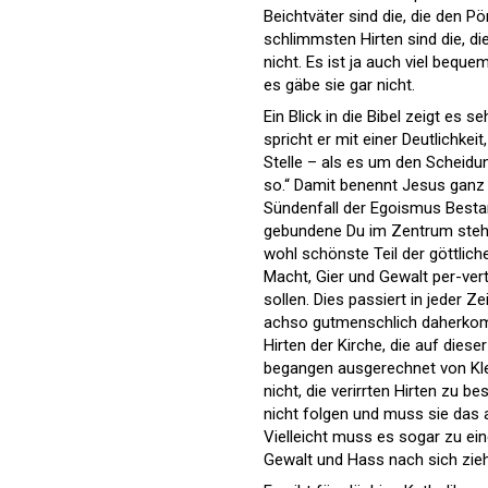
Beichtväter sind die, die den P
schlimmsten Hirten sind die, d
nicht. Es ist ja auch viel bequ
es gäbe sie gar nicht.
Ein Blick in die Bibel zeigt e
spricht er mit einer Deutlichke
Stelle – als es um den Scheidu
so.“ Damit benennt Jesus ganz 
Sündenfall der Egoismus Bestan
gebundene Du im Zentrum steht
wohl schönste Teil der göttli
Macht, Gier und Gewalt per-vert
sollen. Dies passiert in jeder Ze
achso gutmenschlich daherkomme
Hirten der Kirche, die auf dies
begangen ausgerechnet von Kler
nicht, die verirrten Hirten zu 
nicht folgen und muss sie das a
Vielleicht muss es sogar zu ei
Gewalt und Hass nach sich zie