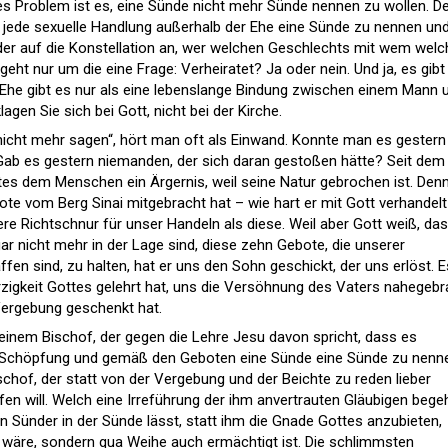
es Problem ist es, eine Sünde nicht mehr Sünde nennen zu wollen. D
n, jede sexuelle Handlung außerhalb der Ehe eine Sünde zu nennen und
er auf die Konstellation an, wer welchen Geschlechts mit wem wel
eht nur um die eine Frage: Verheiratet? Ja oder nein. Und ja, es gibt
e Ehe gibt es nur als eine lebenslange Bindung zwischen einem Mann 
lagen Sie sich bei Gott, nicht bei der Kirche.
icht mehr sagen“, hört man oft als Einwand. Konnte man es gestern
ab es gestern niemanden, der sich daran gestoßen hätte? Seit dem
tes dem Menschen ein Ärgernis, weil seine Natur gebrochen ist. Den
ote vom Berg Sinai mitgebracht hat – wie hart er mit Gott verhandelt
dere Richtschnur für unser Handeln als diese. Weil aber Gott weiß, das
r nicht mehr in der Lage sind, diese zehn Gebote, die unserer
fen sind, zu halten, hat er uns den Sohn geschickt, der uns erlöst. E
zigkeit Gottes gelehrt hat, uns die Versöhnung des Vaters nahegebr
Vergebung geschenkt hat.
inem Bischof, der gegen die Lehre Jesu davon spricht, dass es
r Schöpfung und gemäß den Geboten eine Sünde eine Sünde zu nenn
chof, der statt von der Vergebung und der Beichte zu reden lieber
en will. Welch eine Irreführung der ihm anvertrauten Gläubigen bege
n Sünder in der Sünde lässt, statt ihm die Gnade Gottes anzubieten,
et wäre, sondern qua Weihe auch ermächtigt ist. Die schlimmsten