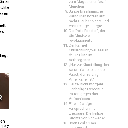
Sinai
zum Magdalenenfest in
München
echte
Junge brasilianische
iesen
Katholiken hoffen auf
mehr Glaubenslehre und
elt,
ehrfürchtige Liturgie
Der "rote Priester", der
hes
die Musikwelt
revolutionierte
Der Karmel in
Christchurch/Neuseelan
liegt
d: Die Blüte im
Verborgenen
„Nur zur Klarstellung: Ich
sehe mich eher als den
Papst, der zufällig
Amerikaner ist“
Heute, nicht morgen!
Der heilige Expeditus –
Patron gegen das
Aufschieben
Eine mächtige
Fürsprecherin für
Ehepaare: Die heilige
Birgitta von Schweden
gen
Joan Leslie: Das
 1,27
Hollywood-