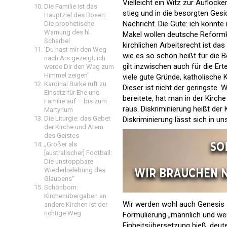
Vielleicht ein Witz zur Auflock
Die Familie ist das
stieg und in die besorgten Gesi
Hauptziel des Bösen:
Nachricht. Die Gute: ich konnte
Die prophetische
Warnung des hl.
Makel wollen deutsche Reformk
Scharbel
kirchlichen Arbeitsrecht ist da
'Du hast mir den Weg
wie es so schön heißt für die Be
nach Ars gezeigt; ich
gilt inzwischen auch für die Ert
werde Dir den Weg zum
Himmel zeigen'
viele gute Gründe, katholische
Kardinal Burke ruft zu
Dieser ist nicht der geringste.
Einsatz für Ehe und
bereitete, hat man in der Kirch
Familie auf – bis zum
raus. Diskriminierung heißt der 
Martyrium
Die Liturgie: das Gebet
Diskriminierung lässt sich in u
der Kirche und Atem
des Geistes
„Größer als
[australischer] Football:
Die unstoppbare
Wiederbelebung des
Glaubens“
Schönborn:
Kirchenübergaben an
Wir werden wohl auch Genesis 
andere Kirchen ist der
richtige Weg
Formulierung „männlich und weib
Einheitsübersetzung hieß, deut