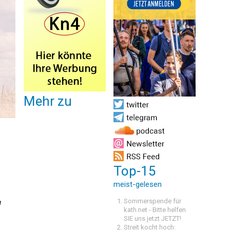
Mehr zu
Top-15
meist-gelesen
Sommerspende für
e
kath.net - Bitte helfen
SIE uns jetzt JETZT!
Streit kocht hoch: