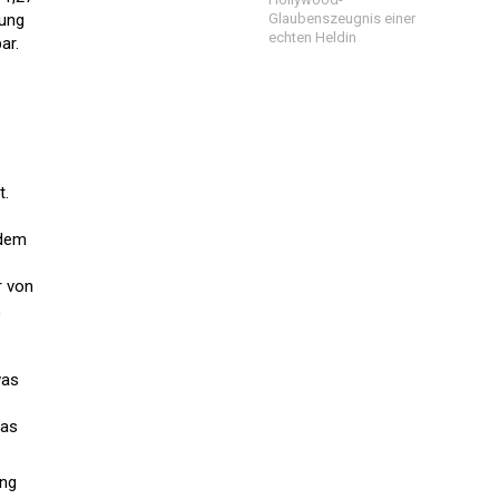
zung
Glaubenszeugnis einer
echten Heldin
ar.
t.
 dem
r von
,
was
das
ung