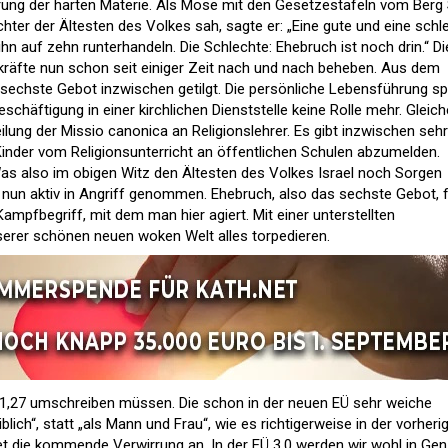
erung der harten Materie. Als Mose mit den Gesetzestafeln vom Berg 
chter der Ältesten des Volkes sah, sagte er: „Eine gute und eine schl
 ihn auf zehn runterhandeln. Die Schlechte: Ehebruch ist noch drin.“ D
räfte nun schon seit einiger Zeit nach und nach beheben. Aus dem
s sechste Gebot inzwischen getilgt. Die persönliche Lebensführung spi
schäftigung in einer kirchlichen Dienststelle keine Rolle mehr. Gleic
eilung der Missio canonica an Religionslehrer. Es gibt inzwischen sehr
 Kinder vom Religionsunterricht an öffentlichen Schulen abzumelden.
 Was also im obigen Witz den Ältesten des Volkes Israel noch Sorgen
e nun aktiv in Angriff genommen. Ehebruch, also das sechste Gebot, f
Kampfbegriff, mit dem man hier agiert. Mit einer unterstellten
nserer schönen neuen woken Welt alles torpedieren.
1,27 umschreiben müssen. Die schon in der neuen EÜ sehr weiche
lich“, statt „als Mann und Frau“, wie es richtigerweise in der vorheri
et die kommende Verwirrung an. In der EÜ 3.0 werden wir wohl in Gen