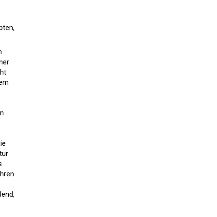
e
pten,
h
ner
ht
dem
n.
ie
tur
s
ehren
lend,