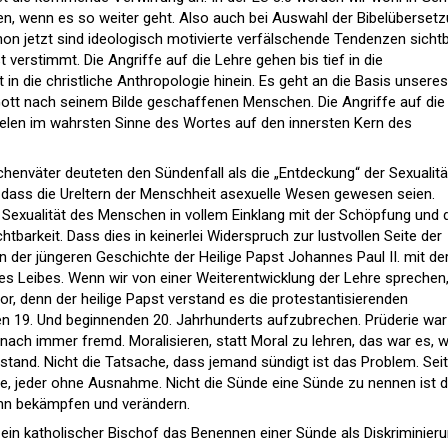
sen, wenn es so weiter geht. Also auch bei Auswahl der Bibelüberset
on jetzt sind ideologisch motivierte verfälschende Tendenzen sichtb
 verstimmt. Die Angriffe auf die Lehre gehen bis tief in die
n die christliche Anthropologie hinein. Es geht an die Basis unseres
ott nach seinem Bilde geschaffenen Menschen. Die Angriffe auf die
zielen im wahrsten Sinne des Wortes auf den innersten Kern des
rchenväter deuteten den Sündenfall als die „Entdeckung“ der Sexualitä
, dass die Ureltern der Menschheit asexuelle Wesen gewesen seien.
 Sexualität des Menschen in vollem Einklang mit der Schöpfung und
tbarkeit. Dass dies in keinerlei Widerspruch zur lustvollen Seite der
in der jüngeren Geschichte der Heilige Papst Johannes Paul II. mit de
s Leibes. Wenn wir von einer Weiterentwicklung der Lehre sprechen
 vor, denn der heilige Papst verstand es die protestantisierenden
 19. Und beginnenden 20. Jahrhunderts aufzubrechen. Prüderie war
ch immer fremd. Moralisieren, statt Moral zu lehren, das war es, 
tand. Nicht die Tatsache, dass jemand sündigt ist das Problem. Seit
le, jeder ohne Ausnahme. Nicht die Sünde eine Sünde zu nennen ist 
ann bekämpfen und verändern.
 ein katholischer Bischof das Benennen einer Sünde als Diskriminier