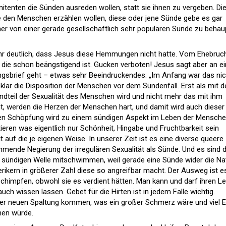
önitenten die Sünden ausreden wollen, statt sie ihnen zu vergeben. Di
ie den Menschen erzählen wollen, diese oder jene Sünde gebe es gar
emer von einer gerade gesellschaftlich sehr populären Sünde zu behau
s sehr deutlich, dass Jesus diese Hemmungen nicht hatte. Vom Ehebruc
it, die schon beängstigend ist. Gucken verboten! Jesus sagt aber an ei
ngsbrief geht – etwas sehr Beeindruckendes: „Im Anfang war das nic
klar die Disposition der Menschen vor dem Sündenfall. Erst als mit 
dteil der Sexualität des Menschen wird und nicht mehr das mit ihm
, werden die Herzen der Menschen hart, und damit wird auch dieser
chen Schöpfung wird zu einem sündigen Aspekt im Leben der Mensche
ieren was eigentlich nur Schönheit, Hingabe und Fruchtbarkeit sein
it auf die je eigenen Weise. In unserer Zeit ist es eine diverse queere
nde Negierung der irregulären Sexualität als Sünde. Und es sind d
er sündigen Welle mitschwimmen, weil gerade eine Sünde wider die Na
ikern in größerer Zahl diese so angreifbar macht. Der Ausweg ist e
beschimpfen, obwohl sie es verdient hätten. Man kann und darf ihren L
uch wissen lassen. Gebet für die Hirten ist in jedem Falle wichtig.
ner neuen Spaltung kommen, was ein großer Schmerz wäre und viel E
hen würde.