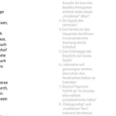
Braucht die barocke
Basilika Weingarten
ger
wirklich einen neuen
„modernen“ Altar?
Ein Signal des
ssen,
Himmels?
Die Familie ist das
ch
Hauptziel des Bösen:
Die prophetische
aus,
Warnung des hl.
auch
Scharbel
schof
Das Schweigen der
iete
Bischöfe zur Causa
Spahn
Auch
Leihmutter soll
es
gezwungen werden,
das Leben des
herzkranken Babys zu
verse
beenden!
Bischof Paprocki:
urch,
FSSPX ist "im Grunde
en
eine weitere
hsein
protestantische Sekte"
‚Dialogpredigt‘ und
‚meditativer Tanz’
während der Messe