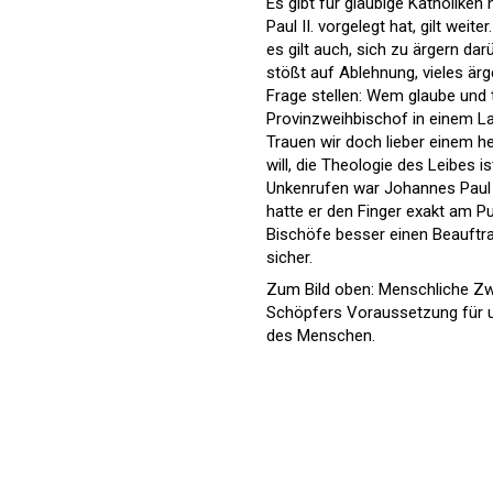
Es gibt für gläubige Katholike
Paul II. vorgelegt hat, gilt wei
es gilt auch, sich zu ärgern dar
stößt auf Ablehnung, vieles är
Frage stellen: Wem glaube und t
Provinzweihbischof in einem Lan
Trauen wir doch lieber einem h
will, die Theologie des Leibes 
Unkenrufen war Johannes Paul I
hatte er den Finger exakt am Pu
Bischöfe besser einen Beauftra
sicher.
Zum Bild oben: Menschliche Zwe
Schöpfers Voraussetzung für uns
des Menschen.