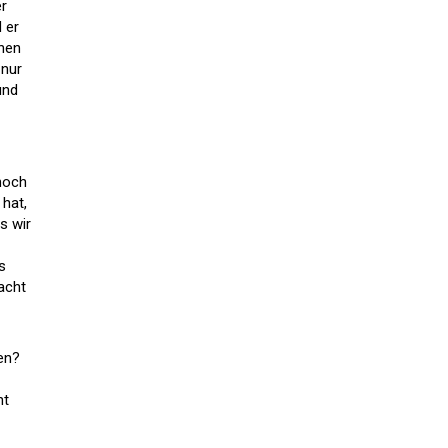
er
 er
chen
 nur
und
noch
 hat,
s wir
s
acht
en?
ht