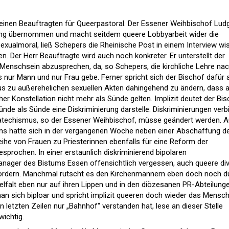
einen Beauftragten für Queerpastoral. Der Essener Weihbischof Lud
ung übernommen und macht seitdem queere Lobbyarbeit wider die
exualmoral, ließ Schepers die Rheinische Post in einem Interview wi
. Der Herr Beauftragte wird auch noch konkreter. Er unterstellt der
Menschsein abzusprechen, da, so Schepers, die kirchliche Lehre na
 nur Mann und nur Frau gebe. Ferner spricht sich der Bischof dafür 
s zu außerehelichen sexuellen Akten dahingehend zu ändern, dass 
her Konstellation nicht mehr als Sünde gelten. Implizit deutet der Bi
nde als Sünde eine Diskriminierung darstelle. Diskriminierungen verb
atechismus, so der Essener Weihbischof, müsse geändert werden. 
ums hatte sich in der vergangenen Woche neben einer Abschaffung d
eihe von Frauen zu Priesterinnen ebenfalls für eine Reform der
prochen. In einer erstaunlich diskriminierend bipolaren
anager des Bistums Essen offensichtlich vergessen, auch queere di
ordern. Manchmal rutscht es den Kirchenmännern eben doch noch d
lfalt eben nur auf ihren Lippen und in den diözesanen PR-Abteilung
n sich biploar und spricht implizit queeren doch wieder das Mensc
den letzten Zeilen nur „Bahnhof“ verstanden hat, lese an dieser Stelle
wichtig.