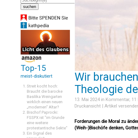
Top-15
Wir brauchen
meist-diskutiert
Theologie de
Streit kocht hoch:
Braucht die barocke
Basilika Weingarten
13. Mai 2024 in
Kommentar
, 1
wirklich einen neuen
Druckansicht
|
Artikel versende
„modernen“ Altar?
Bischof Paprocki:
FSSPX ist "im Grunde
Forderungen die Moral zu ändern
eine weitere
(Weih-)Bischöfe denken, Gottes
protestantische Sekte"
Ein Signal des