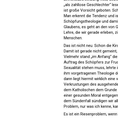
„als zahllose Geschlechter“ le
ist große Vorsicht geboten. Sch
Man erkennt die Tendenz und ist
Schöpfungstheologie und damit i
Glaubens, es geht an den von G
Lehre, die wir gerade erleben, 
Menschen.
Das ist nicht neu. Schon die Ki
Damit ist gerade nicht gemeint
Vielmehr stand „im Anfang“ die
Auftrag des Schöpfers zur Fruch
Sexualität stehen muss, lehrte 
ihm vorgetragenen Theologie de
dann liegt hiermit wirklich eine
Verkrustungen des ausgehenden
dem Katholischen dem Grunde na
einer gesunden Moral entgegens
dem Sündenfall sündigen wir al
Problem, nur was ich kenne, k
Es ist ein Riesenproblem, wenn