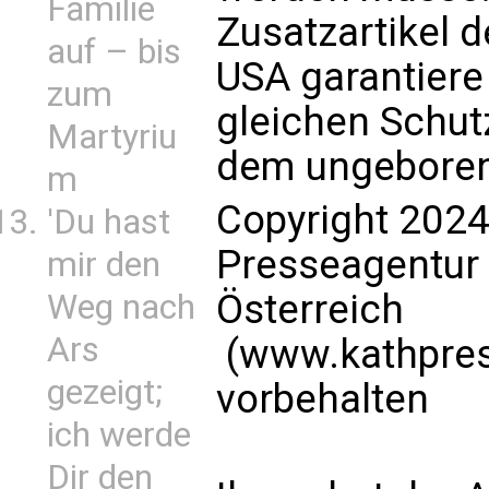
Familie
Zusatzartikel 
auf – bis
USA garantier
zum
gleichen Schut
Martyriu
dem ungeboren
m
Copyright 2024
'Du hast
Presseagentur
mir den
Österreich
Weg nach
Ars
(www.kathpress
gezeigt;
vorbehalten
ich werde
Dir den