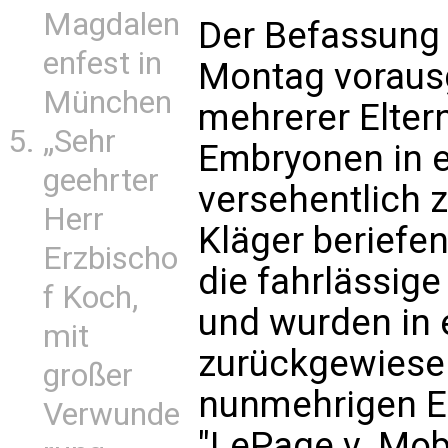
Magdalen
Der Befassung
enfest in
Montag voraus
München
mehrerer Elter
„Sehr
Embryonen in ei
geehrter
versehentlich 
Herr
Kläger beriefen
Erzbischo
die fahrlässig
f Koch,
und wurden in 
mit
zurückgewiesen
großer
nunmehrigen En
Verwunde
"LePage v. Mobi