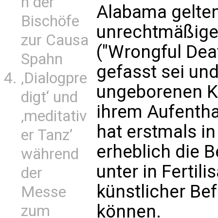
n der
Alabama gelte
Bischöfe
unrechtmäßige
zur Causa
("Wrongful Deat
Spahn
gefasst sei und
‚Dialogpre
ungeborenen K
digt‘ und
ihrem Aufentha
‚meditativ
hat erstmals in
er Tanz’
erheblich die 
während
unter in Fertili
der
künstlicher Be
Messe
können.
zum