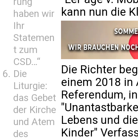
rung
kann nun die K
haben wir
Ihr
Statemen
t zum
CSD…“
Die Richter beg
Die
einem 2018 in
Liturgie:
Referendum, in
das Gebet
"Unantastbarke
der Kirche
Lebens und di
und Atem
Kinder" Verfa
des