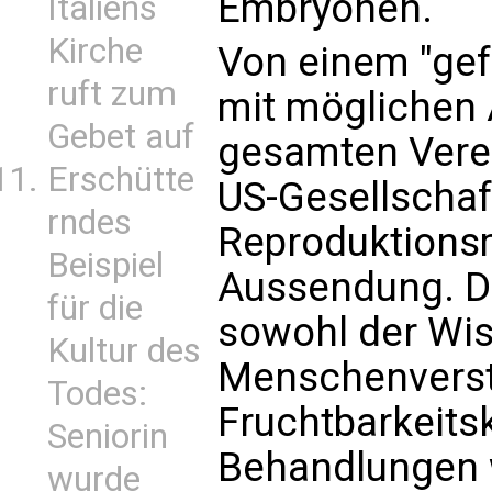
Embryonen.
Italiens
Kirche
Von einem "gef
ruft zum
mit möglichen 
Gebet auf
gesamten Verei
Erschütte
US-Gesellschaf
rndes
Reproduktionsm
Beispiel
Aussendung. Da
für die
sowohl der Wi
Kultur des
Menschenverst
Todes:
Fruchtbarkeitsk
Seniorin
Behandlungen w
wurde