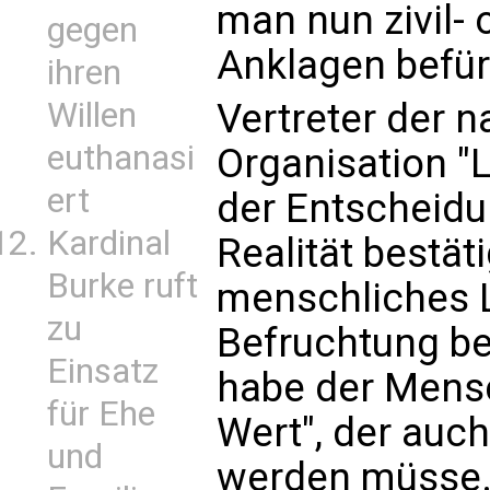
man nun zivil- 
gegen
Anklagen befü
ihren
Willen
Vertreter der n
euthanasi
Organisation "L
ert
der Entscheidu
Kardinal
Realität bestät
Burke ruft
menschliches 
zu
Befruchtung be
Einsatz
habe der Mens
für Ehe
Wert", der auch
und
werden müsse.