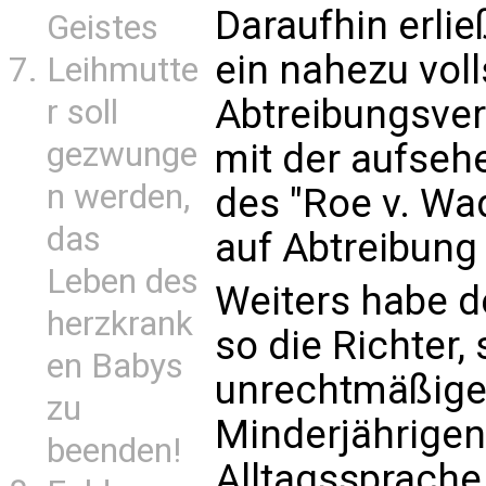
Daraufhin erli
Geistes
ein nahezu vol
Leihmutte
Abtreibungsver
r soll
gezwunge
mit der aufse
n werden,
des "Roe v. Wa
das
auf Abtreibung i
Leben des
Weiters habe de
herzkrank
so die Richter
en Babys
unrechtmäßige
zu
Minderjährigen 
beenden!
Alltagssprache