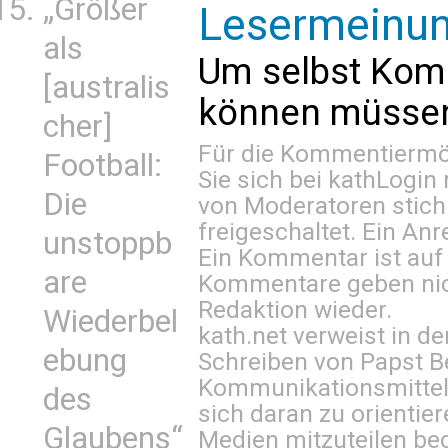
„Größer
Lesermeinu
als
Um selbst Kom
[australis
können müssen 
cher]
Für die Kommentiermög
Football:
Sie sich bei
kathLogin 
Die
von Moderatoren stich
freigeschaltet. Ein Anr
unstoppb
Ein Kommentar ist auf
are
Kommentare geben nic
Redaktion wieder.
Wiederbel
kath.net verweist in
ebung
Schreiben von Papst B
Kommunikationsmittel 
des
sich daran zu orientie
Glaubens“
Medien mitzuteilen be