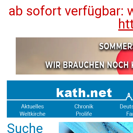
ab sofort verfügbar: 
ht
Suche