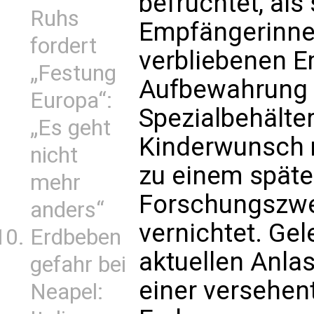
befruchtet, als
Ruhs
Empfängerinnen
fordert
verbliebenen E
„Festung
Aufbewahrung t
Europa“:
Spezialbehälter
„Es geht
Kinderwunsch m
nicht
zu einem später
mehr
Forschungszwe
anders“
vernichtet. Gel
Erdbeben
aktuellen Anla
gefahr bei
einer versehen
Neapel: