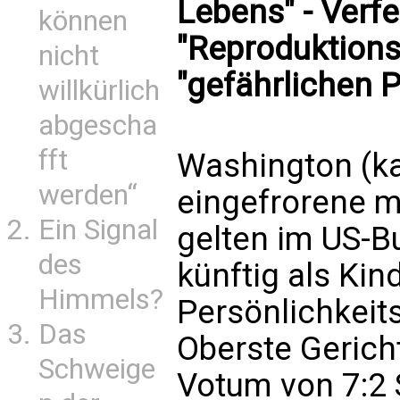
Lebens" - Verf
können
"Reproduktion
nicht
"gefährlichen P
willkürlich
abgescha
fft
Washington (k
werden“
eingefrorene 
Ein Signal
gelten im US-
des
künftig als Kin
Himmels?
Persönlichkeit
Das
Oberste Gerich
Schweige
Votum von 7:2 