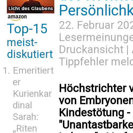
Persönlichk
22. Februar 20
Top-15
Lesermeinung
meist-
Druckansicht
|
diskutiert
Tippfehler mel
Emeritiert
er
Höchstrichter 
Kurienkar
von Embryonen i
dinal
Kindestötung -
Sarah:
"Unantastbarke
„Riten