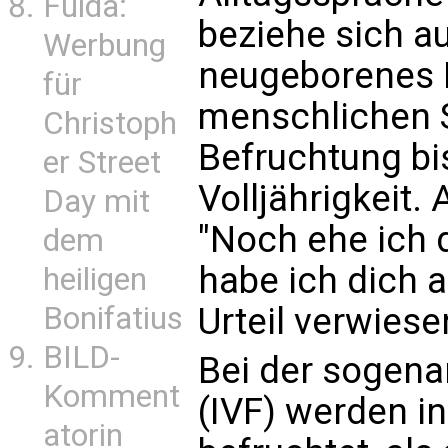
Fulda:
beziehe sich a
Werbung
neugeborenes I
für
menschlichen S
Christoph
Befruchtung bi
er Street
Volljährigkeit.
Day mit
"Noch ehe ich d
dem
habe ich dich 
heiligen
Bonifatius
Urteil verwiese
BILD-
Bei der sogenan
Komment
(IVF) werden in
atorin