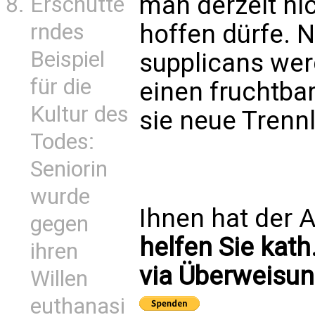
man derzeit ni
Erschütte
rndes
hoffen dürfe. 
Beispiel
supplicans wer
für die
einen fruchtbar
Kultur des
sie neue Trennl
Todes:
Seniorin
wurde
Ihnen hat der A
gegen
helfen Sie kath
ihren
via Überweisun
Willen
euthanasi