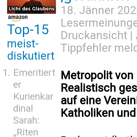
18. Jänner 202
Lesermeinung
Top-15
Druckansicht
|
meist-
Tippfehler mel
diskutiert
Emeritiert
Metropolit von
er
Realistisch ge
Kurienkar
auf eine Verei
dinal
Katholiken und
Sarah:
„Riten