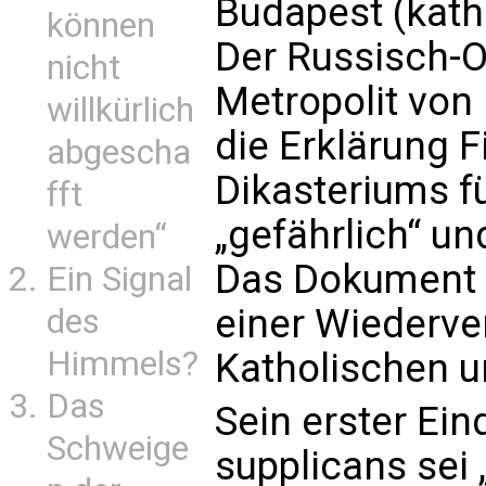
Budapest (kath
können
Der Russisch-O
nicht
Metropolit von
willkürlich
die Erklärung F
abgescha
Dikasteriums fü
fft
„gefährlich“ un
werden“
Das Dokument 
Ein Signal
einer Wiederve
des
Himmels?
Katholischen u
Das
Sein erster Ein
Schweige
supplicans sei 