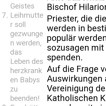
Geistes
Bischof Hilario
Leihmutte
Priester, die d
r soll
werden in best
gezwunge
populär werden
n werden,
sozusagen mit 
das
spenden.
Leben des
Auf die Frage 
herzkrank
Auswirkungen 
en Babys
Vereinigung de
zu
Katholischen Ki
beenden!