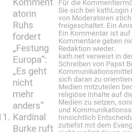
Komment
Für die Kommentiermög
Sie sich bei
kathLogin 
atorin
von Moderatoren stich
Ruhs
freigeschaltet. Ein Anr
Ein Kommentar ist auf
fordert
Kommentare geben nic
„Festung
Redaktion wieder.
kath.net verweist in
Europa“:
Schreiben von Papst B
„Es geht
Kommunikationsmittel 
sich daran zu orientie
nicht
Medien mitzuteilen be
mehr
religiöse Inhalte auf 
Medien zu setzen, sond
anders“
und Kommunikationsst
Kardinal
hinsichtlich Entscheid
zutiefst mit dem Eva
Burke ruft