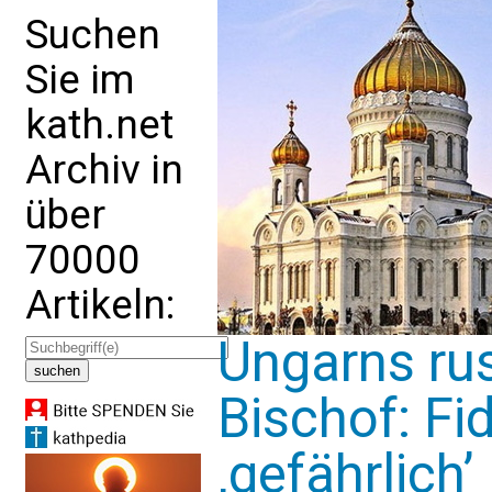
Suchen
Sie im
kath.net
Archiv in
über
70000
Artikeln:
Ungarns ru
Bischof: Fi
‚gefährlich’