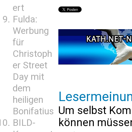
ert
Fulda:
Werbung
für
Christoph
er Street
Day mit
dem
Lesermeinu
heiligen
Um selbst Kom
Bonifatius
können müssen 
BILD-