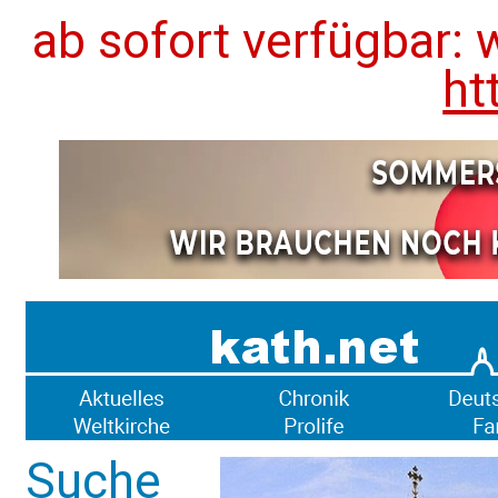
ab sofort verfügbar: 
ht
Suche