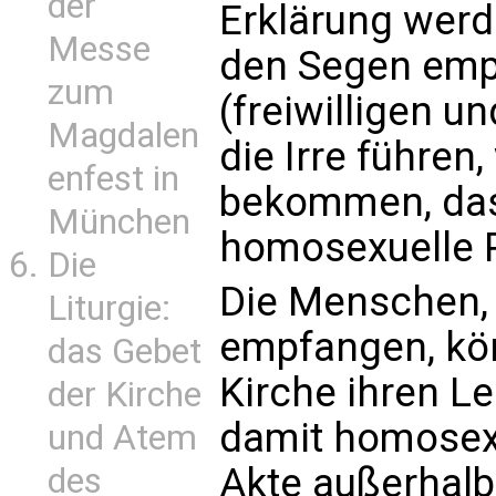
der
Erklärung werd
Messe
den Segen empf
zum
(freiwilligen u
Magdalen
die Irre führen
enfest in
bekommen, das
München
homosexuelle 
Die
Die Menschen,
Liturgie:
empfangen, kön
das Gebet
Kirche ihren Le
der Kirche
damit homosexu
und Atem
Akte außerhalb
des