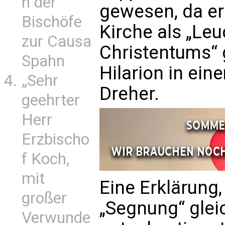
n der
gewesen, da er
Bischöfe
Kirche als „Leu
zur Causa
Christentums“ 
Spahn
Hilarion in ein
„Sehr
Dreher.
geehrter
Herr
Erzbischo
f Koch,
mit
Eine Erklärung,
großer
„Segnung“ glei
Verwunde