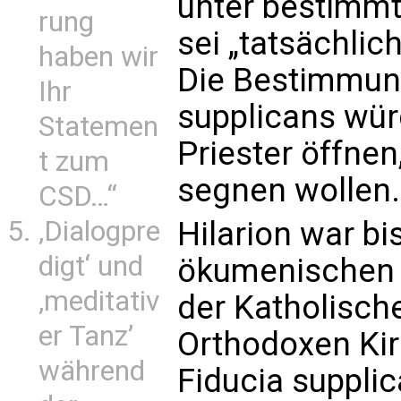
unter bestimmt
rung
sei „tatsächlich
haben wir
Die Bestimmun
Ihr
supplicans wür
Statemen
Priester öffne
t zum
segnen wollen.
CSD…“
‚Dialogpre
Hilarion war bi
digt‘ und
ökumenischen 
‚meditativ
der Katholisch
er Tanz’
Orthodoxen Kir
während
Fiducia supplic