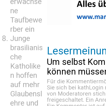
erwachse
ne
Taufbewe
rber ein
Junge
brasilianis
Lesermeinu
che
Um selbst Kom
Katholike
können müssen 
n hoffen
Für die Kommentiermög
auf mehr
Sie sich bei
kathLogin 
Glaubensl
von Moderatoren stich
freigeschaltet. Ein Anr
ehre und
Ein Kommentar ist auf