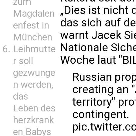
zum
„Dies ist nicht
Magdalen
das sich auf de
enfest in
warnt Jacek Si
München
Nationale Siche
Leihmutte
Woche laut "BI
r soll
gezwunge
Russian prop
n werden,
creating an 
das
territory" pr
Leben des
contingent.
herzkrank
pic.twitter
en Babys