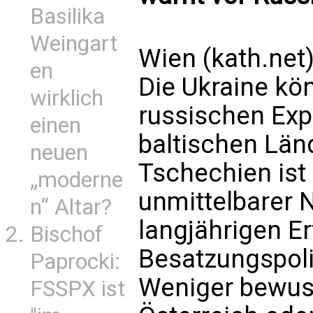
Basilika
Weingart
Wien (kath.net
en
Die Ukraine kön
wirklich
russischen Expa
einen
baltischen Län
neuen
Tschechien ist
„moderne
unmittelbarer 
n“ Altar?
langjährigen E
Bischof
Besatzungspoli
Paprocki:
Weniger bewuss
FSSPX ist