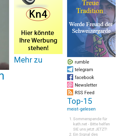
Mehr zu
m
Top-15
meist-gelesen
Sommerspende für
kath.net - Bitte helfen
SIE uns jetzt JETZT!
Ein Signal des