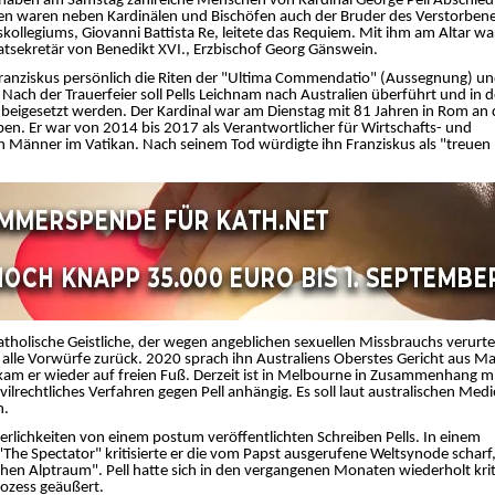
haben am Samstag zahlreiche Menschen von Kardinal George Pell Abschied
n waren neben Kardinälen und Bischöfen auch der Bruder des Verstorben
skollegiums, Giovanni Battista Re, leitete das Requiem. Mit ihm am Altar wa
tsekretär von Benedikt XVI., Erzbischof Georg Gänswein.
anziskus persönlich die Riten der "Ultima Commendatio" (Aussegnung) u
 Nach der Trauerfeier soll Pells Leichnam nach Australien überführt und in d
beigesetzt werden. Der Kardinal war am Dienstag mit 81 Jahren in Rom an
ben. Er war von 2014 bis 2017 als Verantwortlicher für Wirtschafts- und
n Männer im Vatikan. Nach seinem Tod würdigte ihn Franziskus als "treuen
atholische Geistliche, der wegen angeblichen sexuellen Missbrauchs verurtei
s alle Vorwürfe zurück. 2020 sprach ihn Australiens Oberstes Gericht aus M
kam er wieder auf freien Fuß. Derzeit ist in Melbourne in Zusammenhang m
lrechtliches Verfahren gegen Pell anhängig. Es soll laut australischen Med
n.
erlichkeiten von einem postum veröffentlichten Schreiben Pells. In einem
ft "The Spectator" kritisierte er die vom Papst ausgerufene Weltsynode scharf
chen Alptraum". Pell hatte sich in den vergangenen Monaten wiederholt krit
ozess geäußert.