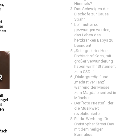
Himmels?
en,
Das Schweigen der
r
Bischöfe zur Causa
Spahn
nd
Leihmutter soll
er
gezwungen werden,
 den
das Leben des
herzkranken Babys zu
beenden!
„Sehr geehrter Herr
Erzbischof Koch, mit
großer Verwunderung
haben wir Ihr Statement
zum CSD…“
‚Dialogpredigt‘ und
‚meditativer Tanz’
während der Messe
zum Magdalenenfest in
lt
München
angel
Der "rote Priester", der
it
die Musikwelt
ien
revolutionierte
Fulda: Werbung für
Christopher Street Day
,
mit dem heiligen
isch
Bonifatius