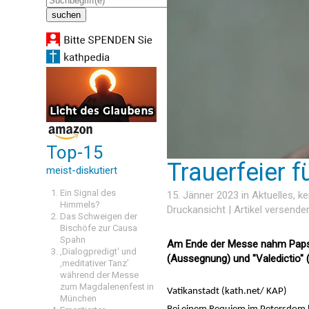
Top-15
Trauerfeier 
meist-diskutiert
Ein Signal des
15. Jänner 2023 in
Aktuelles
, k
Himmels?
Druckansicht
|
Artikel versende
Das Schweigen der
Bischöfe zur Causa
Spahn
Am Ende der Messe nahm Papst 
‚Dialogpredigt‘ und
(Aussegnung) und "Valedictio" 
‚meditativer Tanz’
während der Messe
zum Magdalenenfest in
Vatikanstadt (kath.net/ KAP)
München