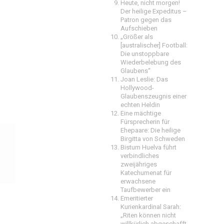
Heute, nicht morgen!
Der heilige Expeditus –
Patron gegen das
Aufschieben
„Größer als
[australischer] Football:
Die unstoppbare
Wiederbelebung des
Glaubens“
Joan Leslie: Das
Hollywood-
Glaubenszeugnis einer
echten Heldin
Eine mächtige
Fürsprecherin für
Ehepaare: Die heilige
Birgitta von Schweden
Bistum Huelva führt
verbindliches
zweijähriges
Katechumenat für
erwachsene
Taufbewerber ein
Emeritierter
Kurienkardinal Sarah:
„Riten können nicht
willkürlich abgeschafft