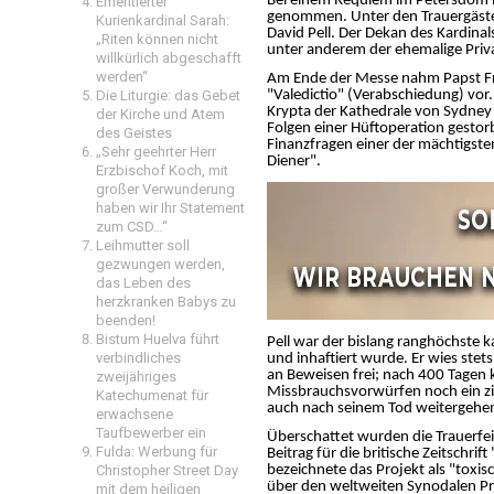
Bei einem Requiem im Petersdom 
Emeritierter
genommen. Unter den Trauergäste
Kurienkardinal Sarah:
David Pell. Der Dekan des Kardinal
„Riten können nicht
unter anderem der ehemalige Priva
willkürlich abgeschafft
werden“
Am Ende der Messe nahm Papst Fr
Die Liturgie: das Gebet
"Valedictio" (Verabschiedung) vor.
Krypta der Kathedrale von Sydney 
der Kirche und Atem
Folgen einer Hüftoperation gestor
des Geistes
Finanzfragen einer der mächtigste
„Sehr geehrter Herr
Diener".
Erzbischof Koch, mit
großer Verwunderung
haben wir Ihr Statement
zum CSD…“
Leihmutter soll
gezwungen werden,
das Leben des
herzkranken Babys zu
beenden!
Bistum Huelva führt
Pell war der bislang ranghöchste k
verbindliches
und inhaftiert wurde. Er wies stet
an Beweisen frei; nach 400 Tagen 
zweijähriges
Missbrauchsvorwürfen noch ein zivi
Katechumenat für
auch nach seinem Tod weitergehe
erwachsene
Taufbewerber ein
Überschattet wurden die Trauerfei
Fulda: Werbung für
Beitrag für die britische Zeitschri
Christopher Street Day
bezeichnete das Projekt als "toxis
über den weltweiten Synodalen Pr
mit dem heiligen