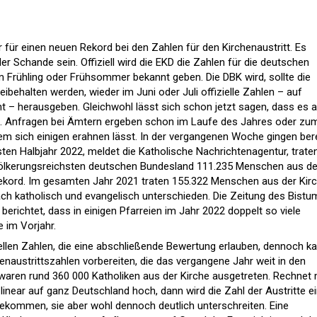
 für einen neuen Rekord bei den Zahlen für den Kirchenaustritt. Es
r Schande sein. Offiziell wird die EKD die Zahlen für die deutschen
 Frühling oder Frühsommer bekannt geben. Die DBK wird, sollte die
ibehalten werden, wieder im Juni oder Juli offizielle Zahlen – auf
 – herausgeben. Gleichwohl lässt sich schon jetzt sagen, dass es 
. Anfragen bei Ämtern ergeben schon im Laufe des Jahres oder zu
dem sich einigen erahnen lässt. In der vergangenen Woche gingen ber
ten Halbjahr 2022, meldet die Katholische Nachrichtenagentur, traten
ölkerungsreichsten deutschen Bundesland 111.235 Menschen aus de
vrekord. Im gesamten Jahr 2021 traten 155.322 Menschen aus der Kir
nach katholisch und evangelisch unterschieden. Die Zeitung des Bistu
 berichtet, dass in einigen Pfarreien im Jahr 2022 doppelt so viele
e im Vorjahr.
iellen Zahlen, die eine abschließende Bewertung erlauben, dennoch k
henaustrittszahlen vorbereiten, die das vergangene Jahr weit in den
 waren rund 360 000 Katholiken aus der Kirche ausgetreten. Rechnet
inear auf ganz Deutschland hoch, dann wird die Zahl der Austritte ei
ekommen, sie aber wohl dennoch deutlich unterschreiten. Eine