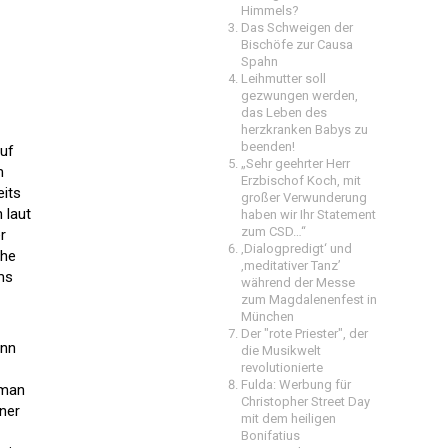
Himmels?
Das Schweigen der
Bischöfe zur Causa
Spahn
Leihmutter soll
gezwungen werden,
das Leben des
herzkranken Babys zu
beenden!
auf
„Sehr geehrter Herr
m
Erzbischof Koch, mit
eits
großer Verwunderung
 laut
haben wir Ihr Statement
zum CSD…“
r
‚Dialogpredigt‘ und
che
‚meditativer Tanz’
ms
während der Messe
zum Magdalenenfest in
München
Der "rote Priester", der
ann
die Musikwelt
revolutionierte
Fulda: Werbung für
 man
Christopher Street Day
ner
mit dem heiligen
Bonifatius