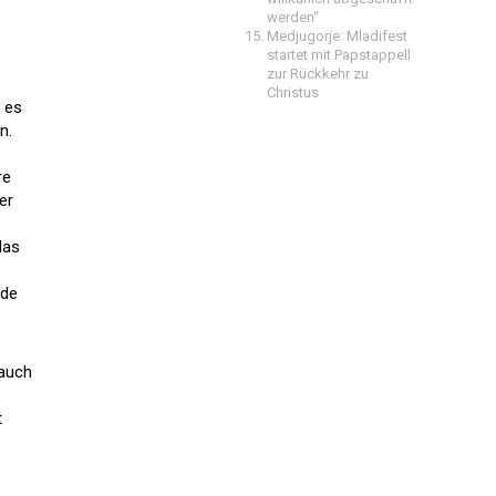
werden“
Medjugorje: Mladifest
startet mit Papstappell
zur Rückkehr zu
Christus
t es
n.
re
er
das
nde
 auch
t