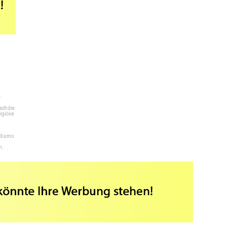
e
dt die
igiöse
ediums
n.