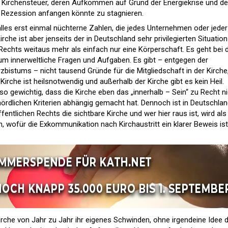
 Kirchensteuer, deren Aufkommen auf Grund der Energiekrise und de
Rezession anfangen könnte zu stagnieren.
alles erst einmal nüchterne Zahlen, die jedes Unternehmen oder jeder
irche ist aber jenseits der in Deutschland sehr privilegierten Situation
Rechts weitaus mehr als einfach nur eine Körperschaft. Es geht bei 
n um innerweltliche Fragen und Aufgaben. Es gibt – entgegen der
bistums – nicht tausend Gründe für die Mitgliedschaft in der Kirche
Kirche ist heilsnotwendig und außerhalb der Kirche gibt es kein Heil.
 so gewichtig, dass die Kirche eben das „innerhalb – Sein“ zu Recht n
hördlichen Kriterien abhängig gemacht hat. Dennoch ist in Deutschla
entlichen Rechts die sichtbare Kirche und wer hier raus ist, wird als
 wofür die Exkommunikation nach Kirchaustritt ein klarer Beweis ist
irche von Jahr zu Jahr ihr eigenes Schwinden, ohne irgendeine Idee 