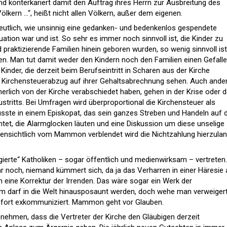
d konterkariert damit den Auftrag ihres Herrn zur Ausbreitung des
ölkern …“, heißt nicht allen Völkern, außer dem eigenen.
eutlich, wie unsinnig eine gedanken- und bedenkenlos gespendete
uation war und ist. So sehr es immer noch sinnvoll ist, die Kinder zu
d praktizierende Familien hinein geboren wurden, so wenig sinnvoll is
en. Man tut damit weder den Kindern noch den Familien einen Gefalle
inder, die derzeit beim Berufseintritt in Scharen aus der Kirche
den Kirchensteuerabzug auf ihrer Gehaltsabrechnung sehen. Auch ande
nnerlich von der Kirche verabschiedet haben, gehen in der Krise oder d
stritts. Bei Umfragen wird überproportional die Kirchensteuer als
sste in einem Episkopat, das sein ganzes Streben und Handeln auf 
htet, die Alarmglocken läuten und eine Diskussion um diese unselige
fensichtlich vom Mammon verblendet wird die Nichtzahlung hierzula
gierte“ Katholiken – sogar öffentlich und medienwirksam – vertreten.
 noch, niemand kümmert sich, da ja das Verharren in einer Häresie
 eine Korrektur der Irrenden. Das wäre sogar ein Werk der
rtum darf in die Welt hinausposaunt werden, doch wehe man verweiger
ofort exkommuniziert. Mammon geht vor Glauben.
 nehmen, dass die Vertreter der Kirche den Gläubigen derzeit