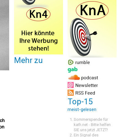
Mehr zu
Top-15
meist-gelesen
Sommerspende für
och
kath.net - Bitte helfen
von
SIE uns jetzt JETZT!
Ein Signal des