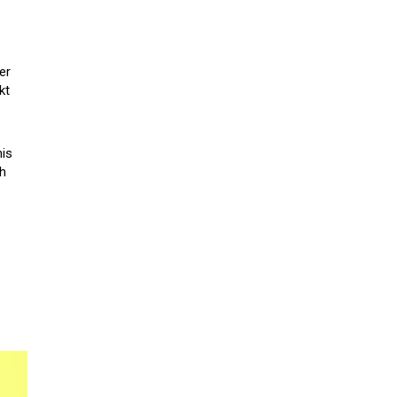
er
kt
nis
ch