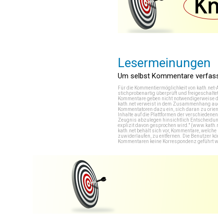
Lesermeinungen
Um selbst Kommentare verfasse
Für die Kommentiermöglichkeit von kath.net-
stichprobenartig überprüft und freigeschalte
Kommentare geben nicht notwendigerweise di
kath.net verweist in dem Zusammenhang auch
Kommentatoren dazu ein, sich daran zu orien
Inhalte auf die Plattformen der verschieden
Zeugnis abzulegen hinsichtlich Entscheidung
explizit davon gesprochen wird." (
www.kath.
kath.net behält sich vor, Kommentare, welch
zuwiderlaufen, zu entfernen. Die Benutzer k
Kommentaren keine Korrespondenz geführt werd