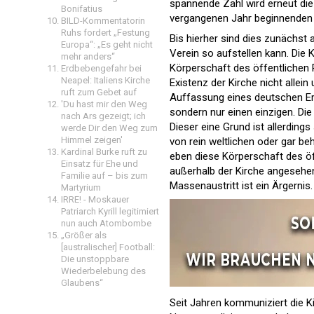
spannende Zahl wird erneut die
Bonifatius
vergangenen Jahr beginnenden 
BILD-Kommentatorin
Ruhs fordert „Festung
Bis hierher sind dies zunächst 
Europa“: „Es geht nicht
Verein so aufstellen kann. Die K
mehr anders“
Körperschaft des öffentlichen 
Erdbebengefahr bei
Neapel: Italiens Kirche
Existenz der Kirche nicht allei
ruft zum Gebet auf
Auffassung eines deutschen Erz
'Du hast mir den Weg
sondern nur einen einzigen. Die 
nach Ars gezeigt; ich
Dieser eine Grund ist allerdings
werde Dir den Weg zum
Himmel zeigen'
von rein weltlichen oder gar be
Kardinal Burke ruft zu
eben diese Körperschaft des öff
Einsatz für Ehe und
außerhalb der Kirche angesehen,
Familie auf – bis zum
Massenaustritt ist ein Ärgernis.
Martyrium
IRRE! - Moskauer
Patriarch Kyrill legitimiert
nun auch Atombombe
„Größer als
[australischer] Football:
Die unstoppbare
Wiederbelebung des
Glaubens“
Seit Jahren kommuniziert die K