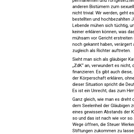
permanenten und fortgesetzten
anderen Bistümern zum sexuell
nicht trivial. Wir werden, geht
bestellten und hochbezahlten J
Lebende mühen sich tüchtig, um
keiner erklären können, was da
mühsam vor Gericht erstreiten 
noch gekannt haben, verärgert a
zugleich als Richter auftreten.
Sieht man sich als gläubiger K
„ZdK“ an, verwundert es nicht, 
finanzieren. Es gibt auch diese
der Körperschaft erklären, ohne
dieser Situation spricht die De
Es ist ein Unrecht, das zum Him
Ganz gleich, wie man es dreht o
dem Seelenheil der Gläubigen zu
eines gewissen Abstands der Kir
so und das ist nach wie vor so
Wege öffnen, die Steuer Werke
Stiftungen zukommen zu lassen