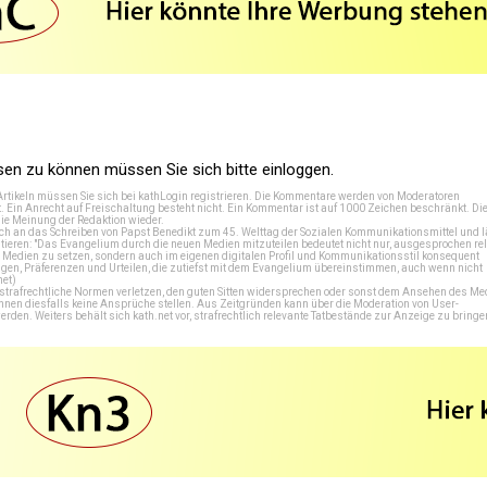
n zu können müssen Sie sich bitte einloggen.
Artikeln müssen Sie sich bei
kathLogin registrieren
. Die Kommentare werden von Moderatoren
t. Ein Anrecht auf Freischaltung besteht nicht. Ein Kommentar ist auf 1000 Zeichen beschränkt. Di
e Meinung der Redaktion wieder.
 an das Schreiben von Papst Benedikt zum 45. Welttag der Sozialen Kommunikationsmittel und lä
tieren: "Das Evangelium durch die neuen Medien mitzuteilen bedeutet nicht nur, ausgesprochen rel
en Medien zu setzen, sondern auch im eigenen digitalen Profil und Kommunikationsstil konsequent
en, Präferenzen und Urteilen, die zutiefst mit dem Evangelium übereinstimmen, auch wenn nicht
net
)
e strafrechtliche Normen verletzen, den guten Sitten widersprechen oder sonst dem Ansehen des M
önnen diesfalls keine Ansprüche stellen. Aus Zeitgründen kann über die Moderation von User-
en. Weiters behält sich kath.net vor, strafrechtlich relevante Tatbestände zur Anzeige zu bringe