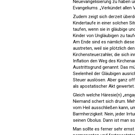
Neuevangelisierung zu haben un
Evangeliums. „Verkündet allen V
Zudem zeigt sich derzeit überd
Kindertaufe in einer solchen Sit
taufen, wenn sie in gläubige un
Kinder von Ungläubigen zu tauf
Am Ende sind es nämlich diese K
austreten, weil sie plötzlich 
Kirchensteuerzahler, die sich i
Inflation den Weg des Kirchenau
Austrittsgrund genannt. Das mü
Seelenheil der Gläubigen ausric
Steuer auslösen. Aber ganz of
als apostatischer Akt gewertet.
Gleich welche Häresie(n) „enga
Niemand schert sich drum. Mehr
vom Heil ausschließen kann, um
Barmherzigkeit. Nein, jeder Ir
seinen Obolus. Dann ist man s
Man sollte es ferner sehr ernst