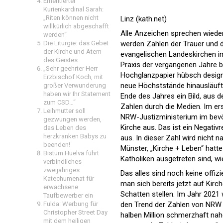
Emeritierter
Kurienkardinal Sarah:
„Riten können nicht
Linz (kath.net)
willkürlich abgeschafft
Alle Anzeichen sprechen wieder
werden“
Die Liturgie: das Gebet
werden Zahlen der Trauer und de
der Kirche und Atem
evangelischen Landeskirchen im
des Geistes
Praxis der vergangenen Jahre be
„Sehr geehrter Herr
Hochglanzpapier hübsch designt
Erzbischof Koch, mit
neue Höchststände hinausläuft
großer Verwunderung
haben wir Ihr Statement
Ende des Jahres ein Bild, aus 
zum CSD…“
Zahlen durch die Medien. Im ers
Leihmutter soll
NRW-Justizministerium im bev
gezwungen werden,
Kirche aus. Das ist ein Negati
das Leben des
herzkranken Babys zu
aus. In dieser Zahl wird nicht 
beenden!
Münster, „Kirche + Leben“ hatte
Bistum Huelva führt
Katholiken ausgetreten sind, wi
verbindliches
zweijähriges
Das alles sind noch keine offiz
Katechumenat für
man sich bereits jetzt auf Kirc
erwachsene
Schatten stellen. Im Jahr 2021
Taufbewerber ein
Fulda: Werbung für
den Trend der Zahlen von NRW l
Christopher Street Day
halben Million schmerzhaft nah
mit dem heiligen