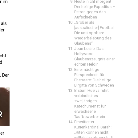
r im
Heute, nicht morgen!
Der heilige Expeditus –
Patron gegen das
Aufschieben
„Größer als
 als
[australischer] Football:
der
Die unstoppbare
Wiederbelebung des
,
Glaubens“
Joan Leslie: Das
Hollywood-
icht
Glaubenszeugnis einer
nd
echten Heldin
Eine mächtige
. Der
Fürsprecherin für
Ehepaare: Die heilige
Birgitta von Schweden
Bistum Huelva führt
verbindliches
zweijähriges
Katechumenat für
erwachsene
Taufbewerber ein
Emeritierter
Kurienkardinal Sarah:
„Riten können nicht
der
willkürlich abgeschafft