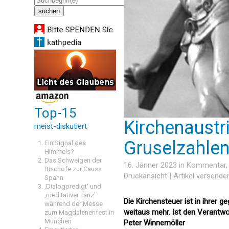
Top-15
Kirchenaustri
meist-diskutiert
Gruselzahle
Ein Signal des
Himmels?
Das Schweigen der
16. Jänner 2023 in
Kommentar
Bischöfe zur Causa
Druckansicht
|
Artikel versende
Spahn
‚Dialogpredigt‘ und
‚meditativer Tanz’
Die Kirchensteuer ist in ihrer 
während der Messe
weitaus mehr. Ist den Verantwo
zum Magdalenenfest in
München
Peter Winnemöller