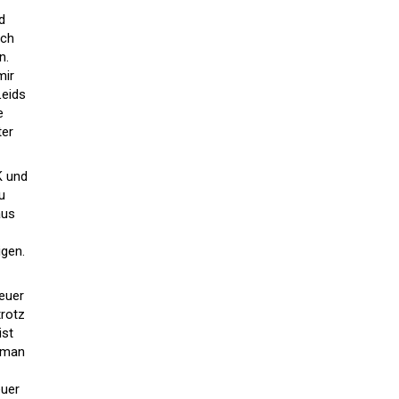
d
ich
n.
mir
Leids
e
ter
K und
u
aus
igen.
teuer
trotz
ist
e man
euer