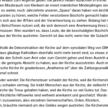
 Anlass zum Ärgernis geben. Die jährlich neuen Gutachten in immer
en Missbrauch von Klerikern an meist männlichen Minderjährigen sin
 es so weiter, noch Jahrzehnte unseren „Spass“ daran haben von kirchl
uristen zu hören, welche Fehler verstorbene Bischöfe gemacht habe
 sich aus der Affäre und der Verantwortung zu ziehen. Bislang hat 
s Betroffenen nutzen soll, die sich dennoch eine Anerkennung ihres 
müssen. Wen wundert es, dass Leute, die die beschuldigten Bischöf
us der Kirche austreten. Gerecht ist das nicht, wenn hier die Gutach
atholik die Dekonstruktion der Kirche auf dem synodalen Weg von DB
dass gläubige Katholiken ebenfalls nicht mehr bereit sind, so etwas z
, die den Schritt zum Amt oder zum Gericht gehen und ihren Austritt 
 die geringste Absicht zu haben, aus der Kirche auszutreten. Auch in
utsche Kirche ihr gnadenloses „Anathema sit“ über die Zahlungsunwill
mel schreit.
der wendet: Die Kirchensteuer schadet der Kirche, weil die Kirchens
 schaden vermag. Sie treibt Menschen aus der Kirche, die vielleicht 
che die Treue gehalten haben, weil die Kirche so viel Gutes tut. Das 
. Kirchliche Hilfswerke sind weltweit anerkannt und geschätzt. Würd
n zuzuweisen, also einzelnen Gemeinschaften, Orden, Klöstern,
, bräuchte niemand um des Geldes wegen austreten. Die Kirchenst