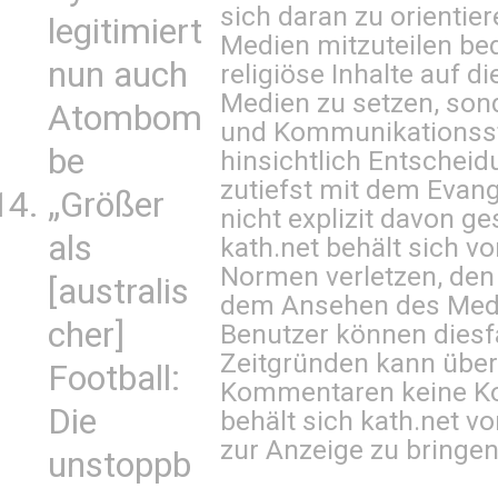
sich daran zu orientie
legitimiert
Medien mitzuteilen be
nun auch
religiöse Inhalte auf 
Medien zu setzen, sond
Atombom
und Kommunikationsst
be
hinsichtlich Entscheid
zutiefst mit dem Eva
„Größer
nicht explizit davon ge
als
kath.net behält sich v
Normen verletzen, den
[australis
dem Ansehen des Mediu
cher]
Benutzer können diesfa
Zeitgründen kann über
Football:
Kommentaren keine Ko
Die
behält sich kath.net vo
zur Anzeige zu bringen
unstoppb