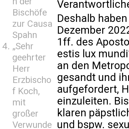
n der
Verantwortlich
Bischöfe
Deshalb haben 
zur Causa
Dezember 2022
Spahn
1ff. des Apost
„Sehr
estis lux mund
geehrter
an den Metropo
Herr
gesandt und ih
Erzbischo
aufgefordert, 
f Koch,
einzuleiten. B
mit
klaren päpstli
großer
und bspw. sexu
Verwunde