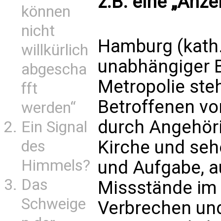
z.B. eine „Anz
können
nicht
Hamburg (kath.
willkürlich
unabhängiger B
abgescha
Metropolie steh
fft
Betroffenen vo
werden“
durch Angehöri
Ein Signal
Kirche und sehe
des
Himmels?
und Aufgabe, a
Das
Missstände im
Schweige
Verbrechen un