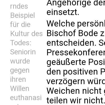
Angehörige der
rndes
einsetzt.
Beispiel
Welche persön
für die
Bischof Bode zi
Kultur des
entscheiden. S
Todes:
Pressekonfere
Seniorin
wurde
geäußerte Posit
gegen
den positiven 
ihren
verzögern wür
Willen
Weichen nicht 
euthanasi
teilen wir nicht