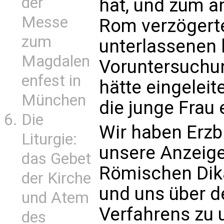
der
hat, und zum a
Messe
Rom verzögerte
zum
unterlassenen
Magdalen
Voruntersuchun
enfest in
hätte eingeleit
München
die junge Frau 
Die
Wir haben Erzb
Liturgie:
unsere Anzeig
das Gebet
Römischen Dika
der Kirche
und uns über d
und Atem
Verfahrens zu u
des