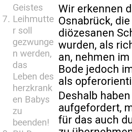
Geistes
Wir erkennen d
Leihmutte
Osnabrück, die 
r soll
diözesanen Sc
gezwunge
wurden, als ric
n werden,
an, nehmen im
das
Bode jedoch im
Leben des
als opferorient
herzkrank
Deshalb haben 
en Babys
aufgefordert, 
zu
für das auch d
beenden!
zu übernehmen 