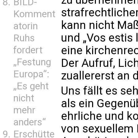
BILD-
strafrechtliche
Komment
kann nicht Maß
atorin
und „Vos estis 
Ruhs
eine kirchenrec
fordert
„Festung
Der Aufruf, Lic
Europa“:
zuallererst an 
„Es geht
Uns fällt es se
nicht
als ein Gegenüb
mehr
ehrliche und k
anders“
von sexuellem
Erschütte