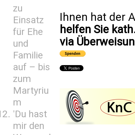
zu
Ihnen hat der A
Einsatz
helfen Sie kath
für Ehe
via Überweisun
und
Familie
auf – bis
zum
Martyriu
m
'Du hast
mir den