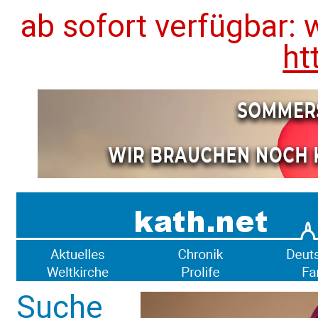
ab sofort verfügbar: 
ht
Suche