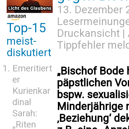
13. Dezember 
Lesermeinung
Top-15
Druckansicht
|
meist-
Tippfehler mel
diskutiert
Emeritiert
„Bischof Bode 
er
päpstlichen Vo
Kurienkar
bspw. sexualis
dinal
Minderjährige 
Sarah:
‚Beziehung‘ dek
„Riten