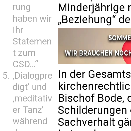
Minderjährige 
rung
haben wir
„Beziehung“ dek
Ihr
Statemen
t zum
CSD…“
In der Gesamts
‚Dialogpre
kirchenrechtli
digt‘ und
Bischof Bode, 
‚meditativ
Schilderungen 
er Tanz’
während
Sachverhalt gä