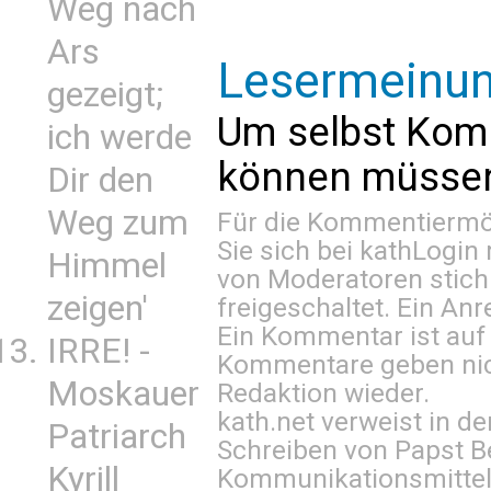
Weg nach
Ars
Lesermeinu
gezeigt;
Um selbst Kom
ich werde
können müssen 
Dir den
Weg zum
Für die Kommentiermög
Sie sich bei
kathLogin 
Himmel
von Moderatoren stich
zeigen'
freigeschaltet. Ein Anr
Ein Kommentar ist auf
IRRE! -
Kommentare geben nic
Moskauer
Redaktion wieder.
kath.net verweist in
Patriarch
Schreiben von Papst B
Kyrill
Kommunikationsmittel 