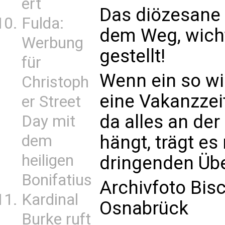
ert
Das diözesane 
Fulda:
dem Weg, wich
Werbung
gestellt!
für
Wenn ein so wi
Christoph
eine Vakanzzeit
er Street
da alles an de
Day mit
dem
hängt, trägt es
heiligen
dringenden Übe
Bonifatius
Archivfoto Bis
Kardinal
Osnabrück
Burke ruft