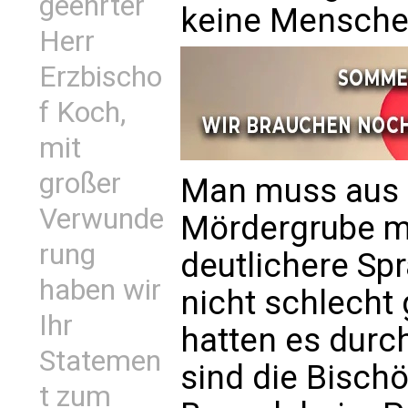
geehrter
keine Mensche
Herr
Erzbischo
f Koch,
mit
großer
Man muss aus 
Verwunde
Mördergrube m
rung
deutlichere Sp
haben wir
nicht schlecht
Ihr
hatten es durc
Statemen
sind die Bisch
t zum