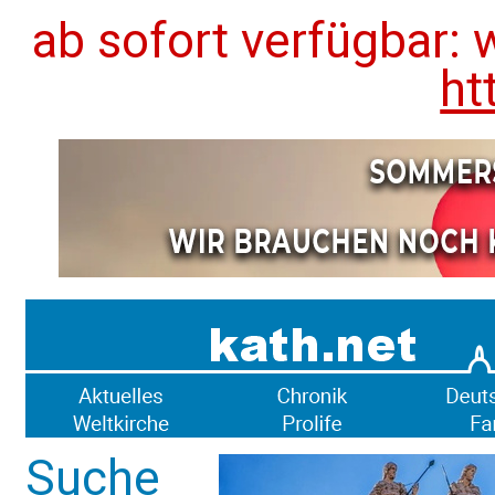
ab sofort verfügbar: 
ht
Suche