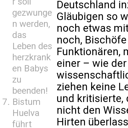
r soll
Deutschland i
gezwunge
Gläubigen so w
n werden,
noch etwas mit
das
noch, Bischöfe
Leben des
Funktionären, 
herzkrank
einer – wie de
en Babys
wissenschaftlic
zu
ziehen keine Le
beenden!
und kritisierte
Bistum
nicht den Wiss
Huelva
Hirten überlas
führt