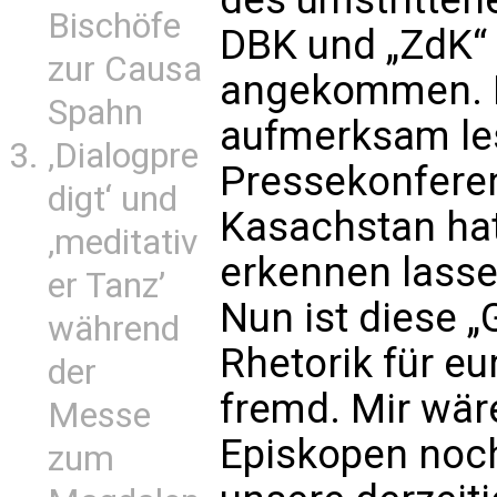
Bischöfe
DBK und „ZdK“
zur Causa
angekommen. M
Spahn
aufmerksam les
‚Dialogpre
Pressekonfere
digt‘ und
Kasachstan hat
‚meditativ
erkennen lassen
er Tanz’
Nun ist diese 
während
Rhetorik für e
der
fremd. Mir wär
Messe
Episkopen noch
zum