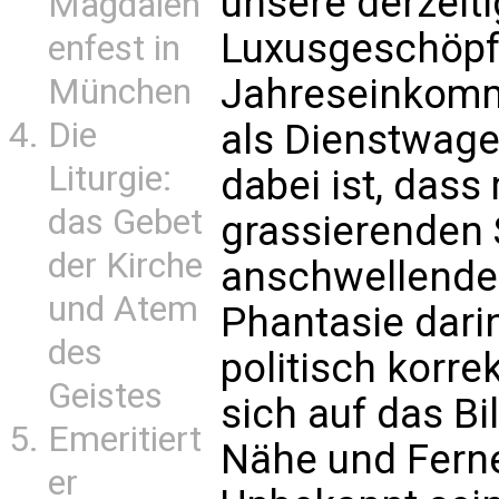
unsere derzeit
Magdalen
Luxusgeschöpfe
enfest in
Jahreseinkom
München
Die
als Dienstwage
Liturgie:
dabei ist, dass
das Gebet
grassierenden 
der Kirche
anschwellendem
und Atem
Phantasie darin
des
politisch korre
Geistes
sich auf das Bi
Emeritiert
Nähe und Fern
er