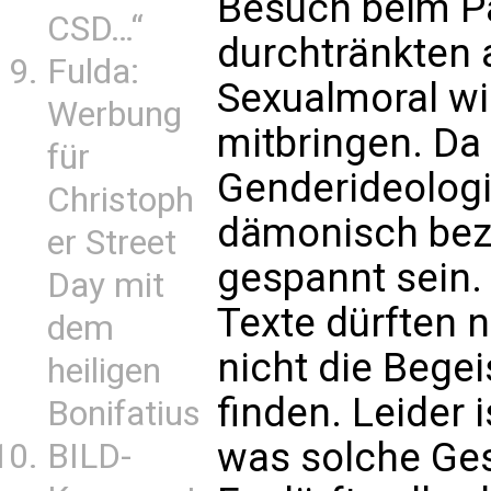
Besuch beim P
CSD…“
durchtränkten 
Fulda:
Sexualmoral wi
Werbung
mitbringen. Da
für
Genderideologi
Christoph
dämonisch beze
er Street
gespannt sein
Day mit
Texte dürften 
dem
nicht die Bege
heiligen
finden. Leider 
Bonifatius
was solche Ges
BILD-