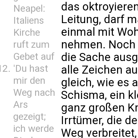
das oktroyieren
Neapel:
Leitung, darf m
Italiens
einmal mit Woh
Kirche
nehmen. Noch i
ruft zum
die Sache ausg
Gebet auf
'Du hast
alle Zeichen a
mir den
gleich, wie es 
Weg nach
Schisma, ein k
Ars
ganz großen Kn
gezeigt;
Irrtümer, die 
ich werde
Weg verbreitet,