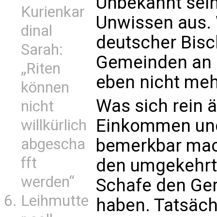
Unbekannt sein
Kurienkar
Unwissen aus. 
dinal
deutscher Bisch
Sarah:
Gemeinden an d
„Riten
eben nicht meh
können
Was sich rein 
nicht
Einkommen und
willkürlich
abgescha
bemerkbar mach
fft
den umgekehrte
werden“
Schafe den Ger
Leihmutte
haben. Tatsäch