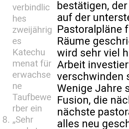
bestätigen, der
verbindlic
auf der unters
hes
Pastoralpläne 
zweijährig
Räume geschri
es
wird sehr viel 
Katechu
menat für
Arbeit investier
erwachse
verschwinden s
ne
Wenige Jahre 
Taufbewe
Fusion, die nä
rber ein
nächste pasto
„Sehr
alles neu gesc