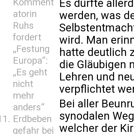
Komment
Es dürfte alle
atorin
werden, was de
Ruhs
Selbstentmach
fordert
wird. Man erinn
„Festung
hatte deutlich
Europa“:
die Gläubigen 
„Es geht
Lehren und ne
nicht
verpflichtet w
mehr
Bei aller Beun
anders“
synodalen Weg
Erdbeben
welcher der Ki
gefahr bei