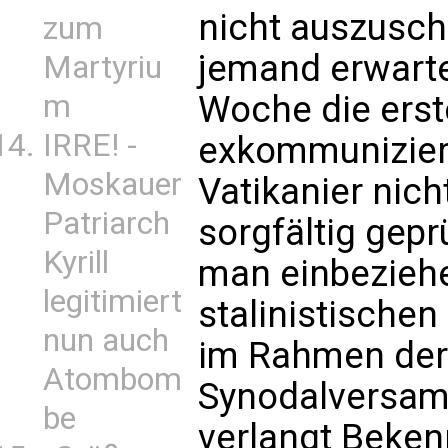
nicht auszusch
zum
jemand erwart
Martyriu
m
Woche die erst
IRRE! -
exkommuniziert
Moskauer
Vatikanier nich
Patriarch
sorgfältig gep
Kyrill
man einbezieh
legitimiert
stalinistischen
nun auch
im Rahmen der 
Atombom
Synodalversam
be
verlangt Beken