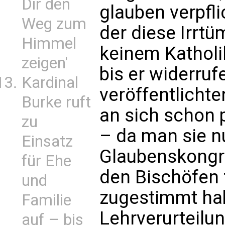
Dir den
glauben verpfli
Weg zum
der diese Irrtü
Himmel
keinem Katholi
zeigen'
bis er widerruf
Kardinal
veröffentlicht
Burke ruft
an sich schon 
zu
– da man sie n
Einsatz
Glaubenskongr
für Ehe
den Bischöfen 
und
zugestimmt ha
Familie
Lehrverurteilun
auf – bis