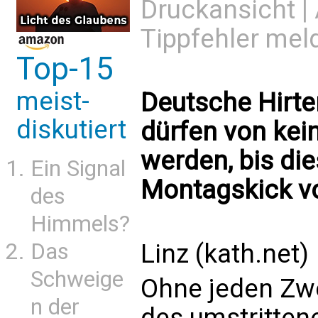
Druckansicht
|
Tippfehler mel
Top-15
meist-
Deutsche Hirten
diskutiert
dürfen von kei
werden, bis di
Ein Signal
Montagskick v
des
Himmels?
Das
Linz (kath.net)
Schweige
Ohne jeden Zwe
n der
des umstritte