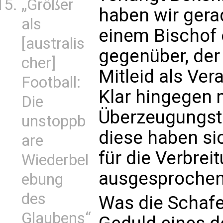
„Größer
haben wir gera
als
einem Bischof 
[australis
gegenüber, der 
cher]
Mitleid als Ve
Football:
Klar hingegen 
Die
Überzeugungstä
unstoppb
diese haben si
are
für die Verbrei
Wiederbel
ausgesprochen
ebung
des
Was die Schafe 
Glaubens“