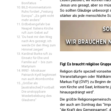
Leben passiert, wir können na
Bonifatius
Jesus uns gesagt, aber so müss
BILD-Kommentatorin
So sollten Gläubige unbesorgt 
Ruhs fordert „Festung
stärker als jede menschliche 
Europa“: „Es geht nicht
mehr anders“
Erdbebengefahr bei
Neapel: Italiens Kirche
ruft zum Gebet auf
'Du hast mir den Weg
nach Ars gezeigt; ich
werde Dir den Weg zum
Himmel zeigen'
Kardinal Burke ruft zu
Einsatz für Ehe und
Familie auf – bis zum
Figl: Es braucht religiöse Grupp
Martyrium
IRRE! - Moskauer
Religion dürfe speziell vonseite
Patriarch Kyrill legitimiert
Veranstaltungen oder Wahlkämp
nun auch Atombombe
Markus Figl (ÖVP) zu Beginn der
„Größer als
von Kirche und Saat, kritisierte
[australischer] Football:
Die unstoppbare
hinausgedrängt wird".
Wiederbelebung des
Die größte Religionsgemeinschaf
Glaubens“
der auch am Sontnag das "Impul
"die Kraft des Gemeinsamen", d