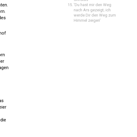
ten.
'Du hast mir den Weg
nach Ars gezeigt; ich
rn.
werde Dir den Weg zum
des
Himmel zeigen'
hof
orn
der
ragen
as
eier
die