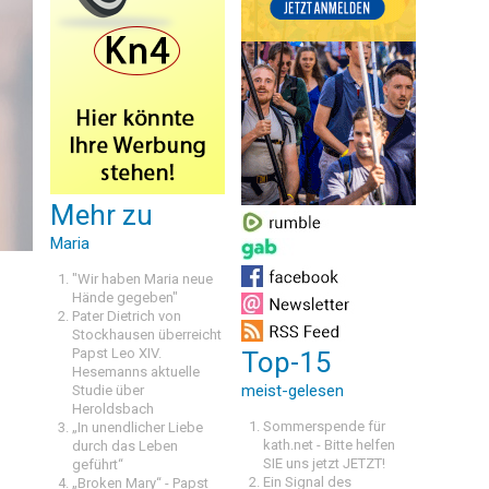
Mehr zu
Maria
"Wir haben Maria neue
Hände gegeben"
Pater Dietrich von
Stockhausen überreicht
Papst Leo XIV.
Top-15
Hesemanns aktuelle
meist-gelesen
Studie über
Heroldsbach
Sommerspende für
„In unendlicher Liebe
kath.net - Bitte helfen
durch das Leben
SIE uns jetzt JETZT!
geführt“
Ein Signal des
„Broken Mary“ - Papst