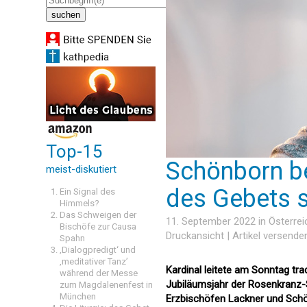
Top-15
Schönborn be
meist-diskutiert
des Gebets s
Ein Signal des
Himmels?
Das Schweigen der
11. September 2022 in
Österrei
Bischöfe zur Causa
Druckansicht
|
Artikel versende
Spahn
‚Dialogpredigt‘ und
‚meditativer Tanz’
Kardinal leitete am Sonntag tr
während der Messe
Jubiläumsjahr der Rosenkranz
zum Magdalenenfest in
München
Erzbischöfen Lackner und Sch