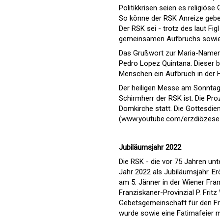
Politikkrisen seien es religiö
So könne der RSK Anreize geben,
Der RSK sei - trotz des laut F
gemeinsamen Aufbruchs sowie 
Das Grußwort zur Maria-Namen-
Pedro Lopez Quintana. Dieser b
Menschen ein Aufbruch in der 
Der heiligen Messe am Sonntag 
Schirmherr der RSK ist. Die Pr
Domkirche statt. Die Gottesdi
(www.youtube.com/erzdiözese-
Jubiläumsjahr 2022
Die RSK - die vor 75 Jahren un
Jahr 2022 als Jubiläumsjahr. E
am 5. Jänner in der Wiener Fra
Franziskaner-Provinzial P. Fri
Gebetsgemeinschaft für den Fr
wurde sowie eine Fatimafeier 