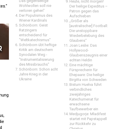
Das gegenseitige
Heute, nicht morgen!
es."
Wohlwollen soll nie
Der heilige Expeditus –
verloren gehen"
Patron gegen das
Der Populismus des
Aufschieben
Wiener Kardinals
„Größer als
Schönborn: Geist
[australischer] Football:
Ratzingers
Die unstoppbare
entscheidend für
Wiederbelebung des
"Weltkatechismus"
Glaubens“
Schönborn übt heftige
Joan Leslie: Das
Kritik am deutschem
Hollywood-
Synodalen Weg -
Glaubenszeugnis einer
"Instrumentalisierung
echten Heldin
des Missbrauchs"
Eine mächtige
Schönborn: Schon acht
Fürsprecherin für
Jahre Krieg in der
Ehepaare: Die heilige
Ukraine
Birgitta von Schweden
Bistum Huelva führt
verbindliches
zweijähriges
nnung
Katechumenat für
erwachsene
Taufbewerber ein
Medjugorje: Mladifest
us,
startet mit Papstappell
die
zur Rückkehr zu
nd
Christus