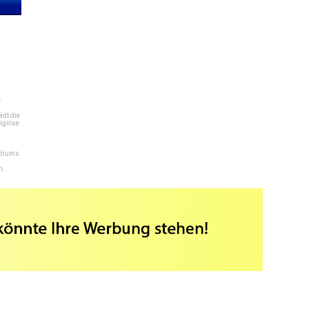
e
dt die
igiöse
ediums
n.