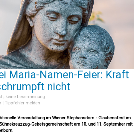
i Maria-Namen-Feier: Kraft
chrumpft nicht
ch
, keine Lesermeinung
n
|
Tippfehler melden
aditionelle Veranstaltung im Wiener Stephansdom - Glaubensfest im
-Sühnekreuzzug-Gebetsgemeinschaft am 10. und 11. September mit
önborn.