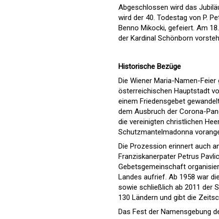
Abgeschlossen wird das Jubil
wird der 40. Todestag von P. Pe
Benno Mikocki, gefeiert. Am 18.
der Kardinal Schönborn vorsteh
Historische Bezüge
Die Wiener Maria-Namen-Feier g
österreichischen Hauptstadt vo
einem Friedensgebet gewandelt,
dem Ausbruch der Corona-Pande
die vereinigten christlichen He
Schutzmantelmadonna vorange
Die Prozession erinnert auch a
Franziskanerpater Petrus Pavl
Gebetsgemeinschaft organisiert
Landes aufrief. Ab 1958 war di
sowie schließlich ab 2011 der 
130 Ländern und gibt die Zeitsc
Das Fest der Namensgebung der