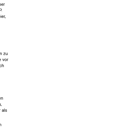
ber
P.
ier,
n zu
e vor
ich
en
,
 als
n