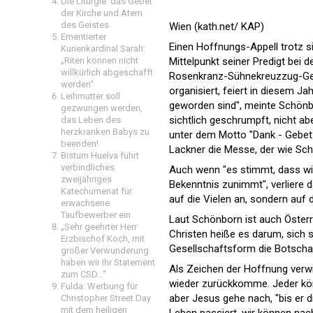
Die Liturgie: das Gebet
der Kirche und Atem
des Geistes
Wien (kath.net/ KAP)
Emeritierter
Einen Hoffnungs-Appell trotz s
Kurienkardinal Sarah:
„Riten können nicht
Mittelpunkt seiner Predigt bei
willkürlich abgeschafft
Rosenkranz-Sühnekreuzzug-Gebe
werden“
organisiert, feiert in diesem J
Leihmutter soll
geworden sind", meinte Schönbo
gezwungen werden,
sichtlich geschrumpft, nicht ab
das Leben des
herzkranken Babys zu
unter dem Motto "Dank - Gebet 
beenden!
Lackner die Messe, der wie Sch
Bistum Huelva führt
verbindliches
Auch wenn "es stimmt, dass wi
zweijähriges
Bekenntnis zunimmt", verliere 
Katechumenat für
auf die Vielen an, sondern auf d
erwachsene
Taufbewerber ein
Laut Schönborn ist auch Österr
„Sehr geehrter Herr
Christen heiße es darum, sich s
Erzbischof Koch, mit
Gesellschaftsform die Botscha
großer Verwunderung
haben wir Ihr Statement
Als Zeichen der Hoffnung verw
zum CSD…“
wieder zurückkomme. Jeder kön
Fulda: Werbung für
aber Jesus gehe nach, "bis er 
Christopher Street Day
mit dem heiligen