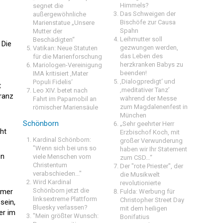
Himmels?
segnet die
Das Schweigen der
außergewöhnliche
Bischöfe zur Causa
Marienstatue „Unsere
Spahn
Mutter der
Leihmutter soll
Beschädigten“
 Die
gezwungen werden,
Vatikan: Neue Statuten
das Leben des
für die Marienforschung
herzkranken Babys zu
Mariologen-Vereinigung
beenden!
IMA kritisiert ‚Mater
‚Dialogpredigt‘ und
Populi Fidelis‘
t
‚meditativer Tanz’
Leo XIV. betet nach
Franz
während der Messe
Fahrt im Papamobil an
zum Magdalenenfest in
römischer Mariensäule
München
Schönborn
„Sehr geehrter Herr
ht
Erzbischof Koch, mit
Kardinal Schönborn:
großer Verwunderung
"Wenn sich bei uns so
haben wir Ihr Statement
en
viele Menschen vom
zum CSD…“
Christentum
Der "rote Priester", der
verabschieden..."
die Musikwelt
Wird Kardinal
revolutionierte
Schönborn jetzt die
mmer
Fulda: Werbung für
linksextreme Plattform
Christopher Street Day
sein,
Bluesky verlassen?
mit dem heiligen
er im
"Mein größter Wunsch:
Bonifatius