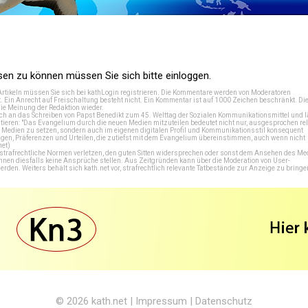
n zu können müssen Sie sich bitte einloggen.
Artikeln müssen Sie sich bei
kathLogin registrieren
. Die Kommentare werden von Moderatoren
t. Ein Anrecht auf Freischaltung besteht nicht. Ein Kommentar ist auf 1000 Zeichen beschränkt. Di
e Meinung der Redaktion wieder.
 an das Schreiben von Papst Benedikt zum 45. Welttag der Sozialen Kommunikationsmittel und lä
tieren: "Das Evangelium durch die neuen Medien mitzuteilen bedeutet nicht nur, ausgesprochen rel
en Medien zu setzen, sondern auch im eigenen digitalen Profil und Kommunikationsstil konsequent
en, Präferenzen und Urteilen, die zutiefst mit dem Evangelium übereinstimmen, auch wenn nicht
net
)
e strafrechtliche Normen verletzen, den guten Sitten widersprechen oder sonst dem Ansehen des M
önnen diesfalls keine Ansprüche stellen. Aus Zeitgründen kann über die Moderation von User-
en. Weiters behält sich kath.net vor, strafrechtlich relevante Tatbestände zur Anzeige zu bringe
© 2026
kath.net
|
Impressum
|
Datenschutz