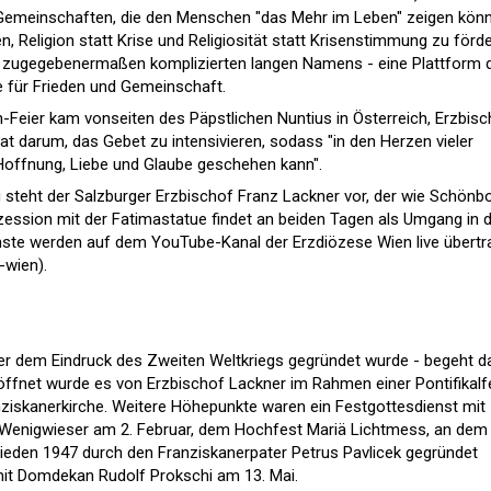
se Gemeinschaften, die den Menschen "das Mehr im Leben" zeigen könn
 Religion statt Krise und Religiosität statt Krisenstimmung zu förde
igl zugegebenermaßen komplizierten langen Namens - eine Plattform 
für Frieden und Gemeinschaft.
Feier kam vonseiten des Päpstlichen Nuntius in Österreich, Erzbisc
at darum, das Gebet zu intensivieren, sodass "in den Herzen vieler
Hoffnung, Liebe und Glaube geschehen kann".
steht der Salzburger Erzbischof Franz Lackner vor, der wie Schönb
ozession mit der Fatimastatue findet an beiden Tagen als Umgang in 
enste werden auf dem YouTube-Kanal der Erzdiözese Wien live übert
wien).
ter dem Eindruck des Zweiten Weltkriegs gegründet wurde - begeht d
röffnet wurde es von Erzbischof Lackner im Rahmen einer Pontifikalf
nziskanerkirche. Weitere Höhepunkte waren ein Festgottesdienst mit
tz Wenigwieser am 2. Februar, dem Hochfest Mariä Lichtmess, an dem 
ieden 1947 durch den Franziskanerpater Petrus Pavlicek gegründet
mit Domdekan Rudolf Prokschi am 13. Mai.