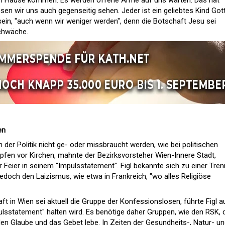
ch Hause kommen. Es werden offene Arme auf uns warten. Das hat
en wir uns auch gegenseitig sehen. Jeder ist ein geliebtes Kind Gott
sein, "auch wenn wir weniger werden", denn die Botschaft Jesu sei
Schwäche.
en
n der Politik nicht ge- oder missbraucht werden, wie bei politischen
fen vor Kirchen, mahnte der Bezirksvorsteher Wien-Innere Stadt,
 Feier in seinem "Impulsstatement". Figl bekannte sich zu einer Tre
 jedoch den Laizismus, wie etwa in Frankreich, "wo alles Religiöse
t in Wien sei aktuell die Gruppe der Konfessionslosen, führte Figl a
sstatement" halten wird. Es benötige daher Gruppen, wie den RSK, 
en Glaube und das Gebet lebe. In Zeiten der Gesundheits-, Natur- u