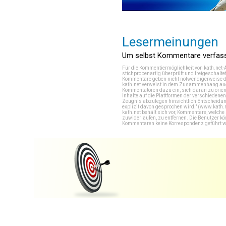
Lesermeinungen
Um selbst Kommentare verfasse
Für die Kommentiermöglichkeit von kath.net-
stichprobenartig überprüft und freigeschalte
Kommentare geben nicht notwendigerweise di
kath.net verweist in dem Zusammenhang auch
Kommentatoren dazu ein, sich daran zu orien
Inhalte auf die Plattformen der verschieden
Zeugnis abzulegen hinsichtlich Entscheidung
explizit davon gesprochen wird." (
www.kath.
kath.net behält sich vor, Kommentare, welch
zuwiderlaufen, zu entfernen. Die Benutzer k
Kommentaren keine Korrespondenz geführt werd