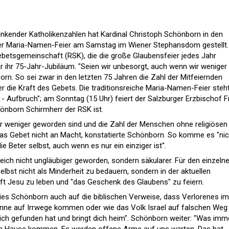
inkender Katholikenzahlen hat Kardinal Christoph Schönborn in den
 der Maria-Namen-Feier am Samstag im Wiener Stephansdom gestellt.
tsgemeinschaft (RSK), die die große Glaubensfeier jedes Jahr
ahr ihr 75-Jahr-Jubiläum. "Seien wir unbesorgt, auch wenn wir weniger
rn. So sei zwar in den letzten 75 Jahren die Zahl der Mitfeiernden
er die Kraft des Gebets. Die traditionsreiche Maria-Namen-Feier steh
- Aufbruch"; am Sonntag (15 Uhr) feiert der Salzburger Erzbischof 
önborn Schirmherr der RSK ist.
r weniger geworden sind und die Zahl der Menschen ohne religiösen
das Gebet nicht an Macht, konstatierte Schönborn. So komme es "nic
ie Beter selbst, auch wenn es nur ein einziger ist".
eich nicht ungläubiger geworden, sondern säkularer. Für den einzeln
elbst nicht als Minderheit zu bedauern, sondern in der aktuellen
ft Jesu zu leben und "das Geschenk des Glaubens" zu feiern.
ies Schönborn auch auf die biblischen Verweise, dass Verlorenes i
ne auf Irrwege kommen oder wie das Volk Israel auf falschen Weg 
dich gefunden hat und bringt dich heim". Schönborn weiter: "Was imm