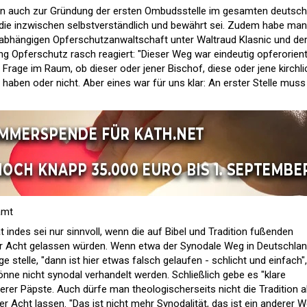
rn auch zur Gründung der ersten Ombudsstelle im gesamten deutsc
 die inzwischen selbstverständlich und bewährt sei. Zudem habe man
nabhängigen Opferschutzanwaltschaft unter Waltraud Klasnic und de
ung Opferschutz rasch reagiert: "Dieser Weg war eindeutig opferorient
e Frage im Raum, ob dieser oder jener Bischof, diese oder jene kirchl
t haben oder nicht. Aber eines war für uns klar: An erster Stelle muss
amt
t indes sei nur sinnvoll, wenn die auf Bibel und Tradition fußenden
er Acht gelassen würden. Wenn etwa der Synodale Weg in Deutschla
 stelle, "dann ist hier etwas falsch gelaufen - schlicht und einfach",
 könne nicht synodal verhandelt werden. Schließlich gebe es "klare
rer Päpste. Auch dürfe man theologischerseits nicht die Tradition a
er Acht lassen. "Das ist nicht mehr Synodalität, das ist ein anderer W