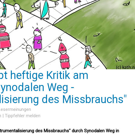
t heftige Kritik am
ynodalen Weg -
lisierung des Missbrauchs"
 Lesermeinungen
n
|
Tippfehler melden
Instrumentalisierung des Missbrauchs" durch Synodalen Weg in