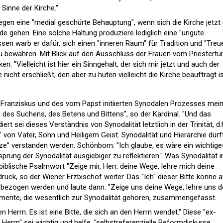
 Sinne der Kirche."
en eine "medial geschürte Behauptung", wenn sich die Kirche jetzt 
e gehen. Eine solche Haltung produziere lediglich eine "ungute
en warb er dafür, sich einen "inneren Raum" für Tradition und "Treu
zu bewahren. Mit Blick auf den Ausschluss der Frauen vom Priestert
n: "Vielleicht ist hier ein Sinngehalt, der sich mir jetzt und auch der
nicht erschließt, den aber zu hüten vielleicht die Kirche beauftragt is
 Franziskus und des vom Papst initiierten Synodalen Prozesses mei
 des Suchens, des Betens und Bittens", so der Kardinal. "Und das
t sei dieses Verständnis von Synodalität letztlich in der Trinität, d.h
 von Vater, Sohn und Heiligem Geist. Synodalität und Hierarchie dürf
ze" verstanden werden. Schönborn: "Ich glaube, es wäre ein wichtige
sprung der Synodalität ausgiebiger zu reflektieren." Was Synodalität 
blische Psalmwort "Zeige mir, Herr, deine Wege, lehre mich deine
druck, so der Wiener Erzbischof weiter. Das "Ich" dieser Bitte könne 
in bezogen werden und laute dann: "Zeige uns deine Wege, lehre uns d
emente, die wesentlich zur Synodalität gehören, zusammengefasst.
 Herrn. Es ist eine Bitte, die sich an den Herrn wendet." Diese "ex-
Herrn" sei wichtig und helfe, "selbstreferenzielle Reformdiskurse