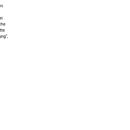
n.
ei
che
tte
ung",