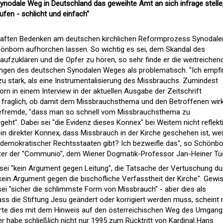
nodale Weg in Deutschland das geweihte Amt an sich infrage stelle
ufen - schlicht und einfach"
haften Bedenken am deutschen kirchlichen Reformprozess Synodale
önborn aufhorchen lassen. So wichtig es sei, dem Skandal des
ufzuklären und die Opfer zu hören, so sehr finde er die weitreichen
ngen des deutschen Synodalen Weges als problematisch. "Ich empf
k zu stark, als eine Instrumentalisierung des Missbrauchs. Zumindest
rn in einem Interview in der aktuellen Ausgabe der Zeitschrift
 fraglich, ob damit dem Missbrauchsthema und den Betroffenen wirk
n befremde, "dass man so schnell vom Missbrauchsthema zu
ht". Dabei sei "die Evidenz dieses Konnex" bei Weitem nicht reflekti
 ein direkter Konnex, dass Missbrauch in der Kirche geschehen ist, wei
 demokratischer Rechtsstaaten gibt? Ich bezweifle das", so Schönb
iter der "Communio", dem Wiener Dogmatik-Professor Jan-Heiner Tü
sei "kein Argument gegen Leitung", die Tatsache der Vertuschung du
kein Argument gegen die bischöfliche Verfasstheit der Kirche". Gewis
sei "sicher die schlimmste Form von Missbrauch" - aber dies als
s die Stiftung Jesu geändert oder korrigiert werden muss, scheint 
ierte dies mit dem Hinweis auf den österreichischen Weg des Umgan
r habe schließlich nicht nur 1995 zum Rücktritt von Kardinal Hans