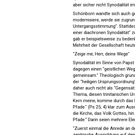
aber sicher nicht Synodalität im
Schönborn wandte sich auch geg
modernisiere, werde sie zugrund
Untergangsstimmung". Stattdess
einer diachronen Synodalität" 
gab er beispielsweise zu bedenke
Mehrheit der Gesellschaft heute 
"Zeige mir, Herr, deine Wege"
Synodalität im Sinne von Papst
dagegen einen "geistlichen Weg
gemeinsam." Theologisch grundier
der "heiligen Ursprungsordnung"
daher auch nicht als "Gegensät
Thema, diesen trinitarischen Ur
Kern meine, komme durch das bi
Pfade." (Ps 25, 4) klar zum Aus
die Kirche, das Volk Gottes, h
Pfade." Darin seien mehrere El
"Zuerst einmal die Anrede an den
zentrische Ausrichtung auf den 