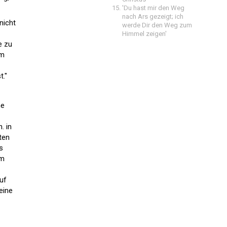
'Du hast mir den Weg
nach Ars gezeigt; ich
nicht
werde Dir den Weg zum
Himmel zeigen'
e zu
um
t."
ne
. in
ten
s
im
auf
eine