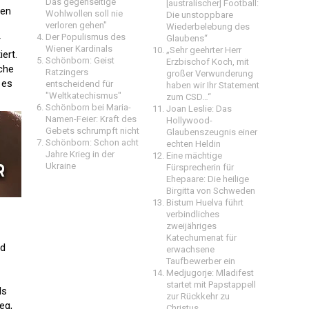
Das gegenseitige
[australischer] Football:
hen
Wohlwollen soll nie
Die unstoppbare
verloren gehen"
Wiederbelebung des
Der Populismus des
Glaubens“
r
Wiener Kardinals
„Sehr geehrter Herr
iert.
Schönborn: Geist
Erzbischof Koch, mit
iche
Ratzingers
großer Verwunderung
 es
entscheidend für
haben wir Ihr Statement
"Weltkatechismus"
zum CSD…“
Schönborn bei Maria-
Joan Leslie: Das
Namen-Feier: Kraft des
Hollywood-
Gebets schrumpft nicht
Glaubenszeugnis einer
Schönborn: Schon acht
echten Heldin
Jahre Krieg in der
Eine mächtige
Ukraine
Fürsprecherin für
Ehepaare: Die heilige
Birgitta von Schweden
Bistum Huelva führt
verbindliches
zweijähriges
Katechumenat für
nd
erwachsene
Taufbewerber ein
Medjugorje: Mladifest
startet mit Papstappell
ls
zur Rückkehr zu
eg,
Christus