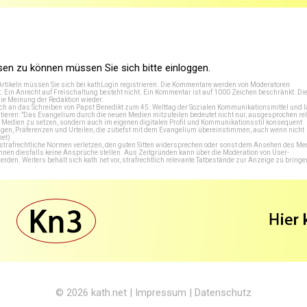
n zu können müssen Sie sich bitte einloggen.
Artikeln müssen Sie sich bei
kathLogin registrieren
. Die Kommentare werden von Moderatoren
t. Ein Anrecht auf Freischaltung besteht nicht. Ein Kommentar ist auf 1000 Zeichen beschränkt. Di
e Meinung der Redaktion wieder.
 an das Schreiben von Papst Benedikt zum 45. Welttag der Sozialen Kommunikationsmittel und lä
tieren: "Das Evangelium durch die neuen Medien mitzuteilen bedeutet nicht nur, ausgesprochen rel
en Medien zu setzen, sondern auch im eigenen digitalen Profil und Kommunikationsstil konsequent
en, Präferenzen und Urteilen, die zutiefst mit dem Evangelium übereinstimmen, auch wenn nicht
net
)
e strafrechtliche Normen verletzen, den guten Sitten widersprechen oder sonst dem Ansehen des M
önnen diesfalls keine Ansprüche stellen. Aus Zeitgründen kann über die Moderation von User-
en. Weiters behält sich kath.net vor, strafrechtlich relevante Tatbestände zur Anzeige zu bringe
© 2026
kath.net
|
Impressum
|
Datenschutz