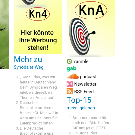
Mehr zu
Synodaler Weg
„Genau das, was wir
heute in Deutschland
beim Synodalen Weg
erleben, dieselben
Themen, Ansichten“
Top-15
Deutsche
meist-gelesen
Bischofskonferenz
beschließt: Man will in
Sommerspende für
Rom um Erlaubnis für
kath.net - Bitte helfen
Laienpredigt bitten
SIE uns jetzt JETZT!
Die Deutsche
Ein Signal des
Bischofskonferenz