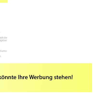
e
dt die
igiöse
ediums
n.