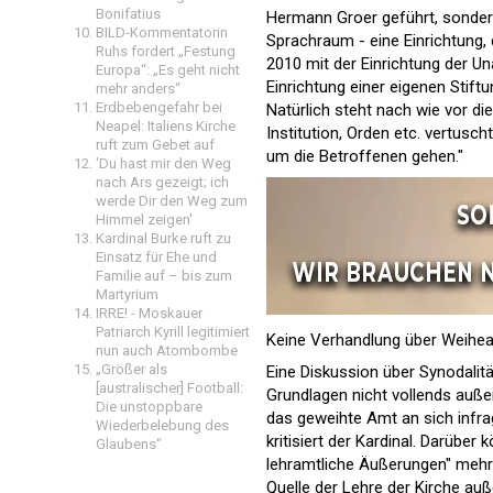
Bonifatius
Hermann Groer geführt, sonde
BILD-Kommentatorin
Sprachraum - eine Einrichtung,
Ruhs fordert „Festung
2010 mit der Einrichtung der U
Europa“: „Es geht nicht
Einrichtung einer eigenen Stift
mehr anders“
Erdbebengefahr bei
Natürlich steht nach wie vor di
Neapel: Italiens Kirche
Institution, Orden etc. vertusch
ruft zum Gebet auf
um die Betroffenen gehen."
'Du hast mir den Weg
nach Ars gezeigt; ich
werde Dir den Weg zum
Himmel zeigen'
Kardinal Burke ruft zu
Einsatz für Ehe und
Familie auf – bis zum
Martyrium
IRRE! - Moskauer
Patriarch Kyrill legitimiert
Keine Verhandlung über Weihe
nun auch Atombombe
„Größer als
Eine Diskussion über Synodalitä
[australischer] Football:
Grundlagen nicht vollends auß
Die unstoppbare
das geweihte Amt an sich infrage
Wiederbelebung des
kritisiert der Kardinal. Darüber
Glaubens“
lehramtliche Äußerungen" mehre
Quelle der Lehre der Kirche auß