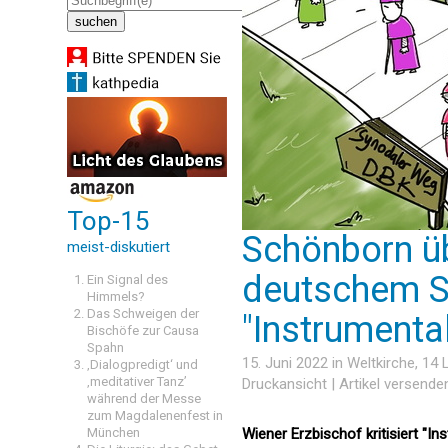
Top-15
Schönborn üb
meist-diskutiert
deutschem S
Ein Signal des
Himmels?
Das Schweigen der
"Instrumenta
Bischöfe zur Causa
Spahn
15. Juni 2022 in
Weltkirche
, 14
‚Dialogpredigt‘ und
‚meditativer Tanz’
Druckansicht
|
Artikel versende
während der Messe
zum Magdalenenfest in
München
Wiener Erzbischof kritisiert "