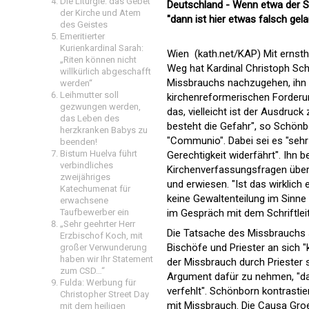
Die Liturgie: das Gebet
Deutschland - Wenn etwa der Sy
der Kirche und Atem
"dann ist hier etwas falsch gela
des Geistes
Emeritierter
Kurienkardinal Sarah:
Wien (kath.net/KAP) Mit ernst
„Riten können nicht
Weg hat Kardinal Christoph Sch
willkürlich abgeschafft
Missbrauchs nachzugehen, ihn a
werden“
Leihmutter soll
kirchenreformerischen Forderu
gezwungen werden,
das, vielleicht ist der Ausdruc
das Leben des
besteht die Gefahr", so Schönbo
herzkranken Babys zu
"Communio". Dabei sei es "sehr
beenden!
Bistum Huelva führt
Gerechtigkeit widerfährt". Ih
verbindliches
Kirchenverfassungsfragen überge
zweijähriges
und erwiesen. "Ist das wirklich
Katechumenat für
keine Gewaltenteilung im Sinne
erwachsene
Taufbewerber ein
im Gespräch mit dem Schriftle
„Sehr geehrter Herr
Die Tatsache des Missbrauchs 
Erzbischof Koch, mit
Bischöfe und Priester an sich "
großer Verwunderung
haben wir Ihr Statement
der Missbrauch durch Priester 
zum CSD…“
Argument dafür zu nehmen, "das
Fulda: Werbung für
verfehlt". Schönborn kontrast
Christopher Street Day
mit Missbrauch. Die Causa Groe
mit dem heiligen