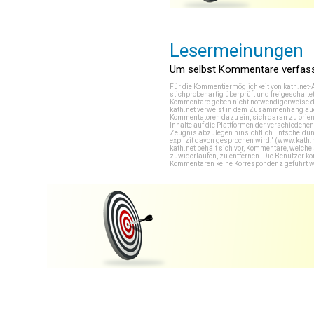
Lesermeinungen
Um selbst Kommentare verfasse
Für die Kommentiermöglichkeit von kath.net-
stichprobenartig überprüft und freigeschalte
Kommentare geben nicht notwendigerweise di
kath.net verweist in dem Zusammenhang auch
Kommentatoren dazu ein, sich daran zu orien
Inhalte auf die Plattformen der verschieden
Zeugnis abzulegen hinsichtlich Entscheidung
explizit davon gesprochen wird." (
www.kath.
kath.net behält sich vor, Kommentare, welch
zuwiderlaufen, zu entfernen. Die Benutzer k
Kommentaren keine Korrespondenz geführt werd