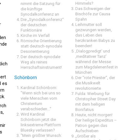
,
Himmels?
nimmt die Satzung für
Das Schweigen der
die künftige
Bischöfe zur Causa
Synodalkonferenz an
Spahn
Die „Synodalkonferenz“
r
Leihmutter soll
der deutschen
gezwungen werden,
Funktionäre
das Leben des
Kirche im Verfall
den
herzkranken Babys zu
Römische Orientierung
inde
beenden!
statt deutsch-synodale
‚Dialogpredigt‘ und
Desorientierung
‚meditativer Tanz’
Der deutsch-synodale
während der Messe
Weg als reines
lich
zum Magdalenenfest in
Herrschaftsinstrument!
München
ert
Schönborn
Der "rote Priester", der
l es
die Musikwelt
Kardinal Schönborn:
revolutionierte
orn
"Wenn sich bei uns so
Fulda: Werbung für
ck.
viele Menschen vom
Christopher Street Day
Christentum
mit dem heiligen
rch
verabschieden..."
Bonifatius
s,
Wird Kardinal
Heute, nicht morgen!
Schönborn jetzt die
Der heilige Expeditus –
mir
linksextreme Plattform
Patron gegen das
Bluesky verlassen?
Aufschieben
gs
"Mein größter Wunsch:
„Größer als