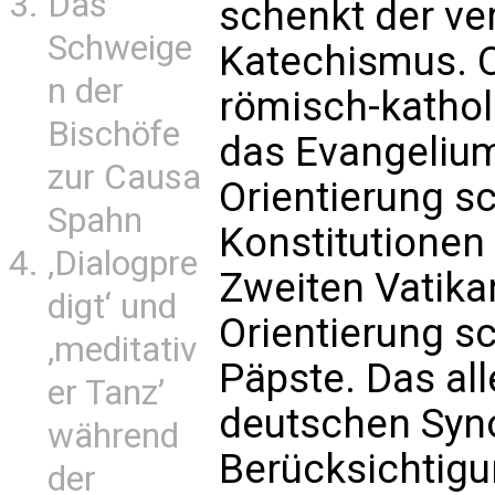
Das
schenkt der ver
Schweige
Katechismus. O
n der
römisch-kathol
Bischöfe
das Evangelium
zur Causa
Orientierung sc
Spahn
Konstitutionen
‚Dialogpre
Zweiten Vatika
digt‘ und
Orientierung s
‚meditativ
Päpste. Das al
er Tanz’
deutschen Syn
während
Berücksichtigun
der