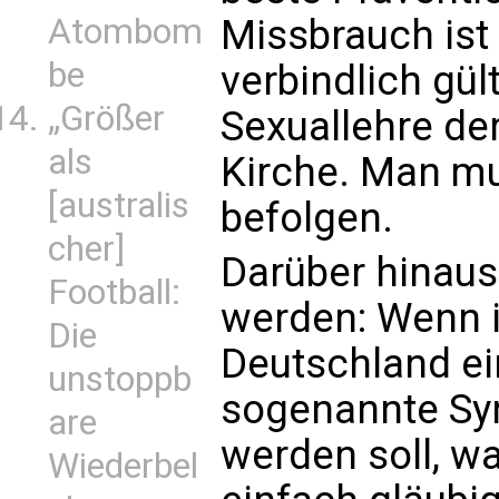
Atombom
Missbrauch ist
be
verbindlich gül
„Größer
Sexuallehre de
als
Kirche. Man mu
[australis
befolgen.
cher]
Darüber hinaus 
Football:
werden: Wenn i
Die
Deutschland ei
unstoppb
sogenannte Syn
are
werden soll, w
Wiederbel