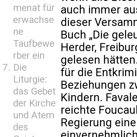
menat für
auch immer au
erwachse
dieser Versamm
ne
Buch „Die gele
Taufbewe
Herder, Freibu
rber ein
gelesen hätten
Die
für die Entkrim
Liturgie:
Beziehungen z
das Gebet
Kindern. Favale
der Kirche
reichte Foucaul
und Atem
Regierung eine
des
einvernehmlich