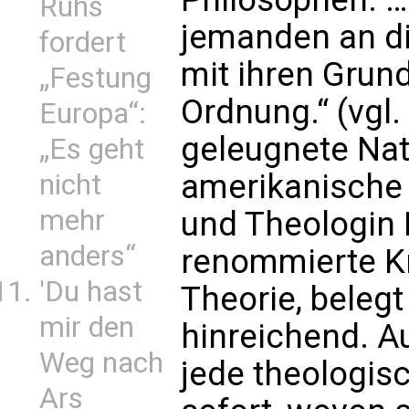
Ruhs
jemanden an di
fordert
mit ihren Grun
„Festung
Ordnung.“ (vgl. 
Europa“:
geleugnete Natu
„Es geht
amerikanische 
nicht
mehr
und Theologin F
anders“
renommierte Kr
'Du hast
Theorie, beleg
mir den
hinreichend. A
Weg nach
jede theologis
Ars