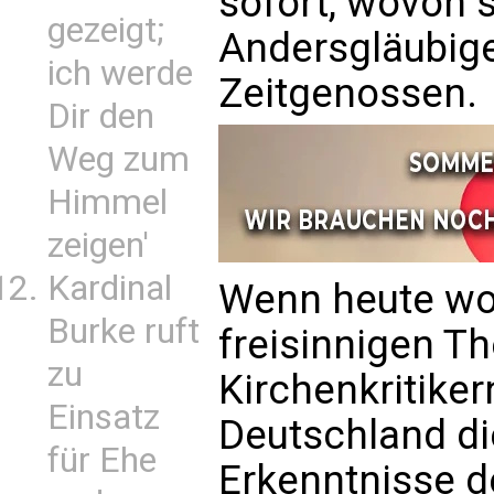
sofort, wovon s
gezeigt;
Andersgläubige
ich werde
Zeitgenossen.
Dir den
Weg zum
Himmel
zeigen'
Kardinal
Wenn heute wor
Burke ruft
freisinnigen T
zu
Kirchenkritiker
Einsatz
Deutschland di
für Ehe
Erkenntnisse 