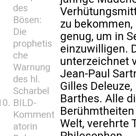
des
Verhütungsmitte
Bösen:
zu bekommen, d
Die
genug, um in 
prophetis
einzuwilligen. 
che
unterzeichnet 
Warnung
Jean-Paul Sartr
des hl.
Gilles Deleuze,
Scharbel
Barthes. Alle d
BILD-
Berühmtheiten
Komment
Welt, verehrte 
atorin
Philosophen. …