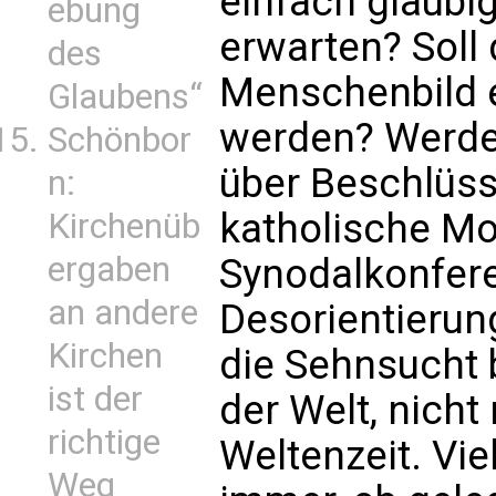
einfach gläubig
ebung
erwarten? Soll 
des
Menschenbild e
Glaubens“
werden? Werde
Schönbor
über Beschlüss
n:
katholische Mo
Kirchenüb
ergaben
Synodalkonfer
an andere
Desorientieru
Kirchen
die Sehnsucht 
ist der
der Welt, nicht
richtige
Weltenzeit. Vie
Weg