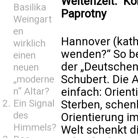
Weltenzeit.“ K
Basilika
Paprotny
Weingart
en
Hannover (kath
wirklich
wenden?“ So be
einen
der „Deutschen
neuen
Schubert. Die 
„moderne
einfach: Orient
n“ Altar?
Ein Signal
Sterben, schenk
des
Orientierung i
Himmels?
Welt schenkt di