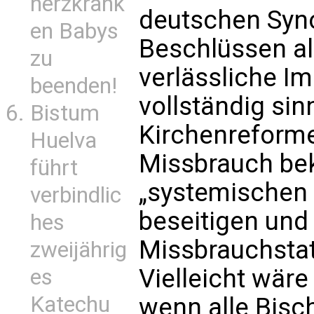
herzkrank
deutschen Syn
en Babys
Beschlüssen a
zu
verlässliche Im
beenden!
vollständig si
Bistum
Kirchenreforme
Huelva
Missbrauch be
führt
„systemischen
verbindlic
beseitigen und
hes
Missbrauchstat
zweijährig
Vielleicht wäre
es
Katechu
wenn alle Bisc