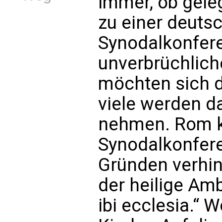
immer, ob gele
zu einer deuts
Synodalkonfere
unverbrüchlich
möchten sich d
viele werden d
nehmen. Rom k
Synodalkonfer
Gründen verhind
der heilige Amb
ibi ecclesia.“ W