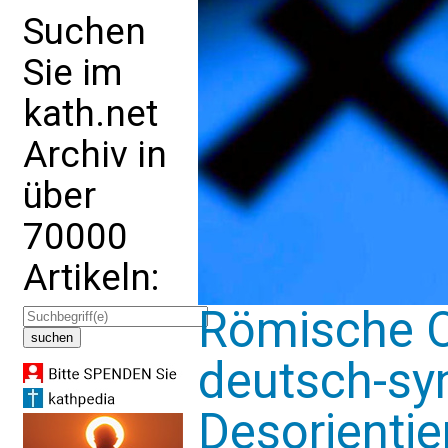
Suchen
Sie im
kath.net
Archiv in
über
70000
Artikeln:
Römische Or
deutsch-sy
Desorienti