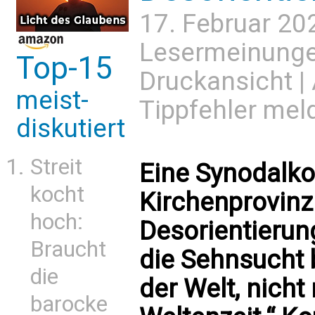
17. Februar 20
Lesermeinung
Top-15
Druckansicht
|
meist-
Tippfehler mel
diskutiert
Streit
Eine Synodalko
kocht
Kirchenprovinz
hoch:
Desorientieru
Braucht
die Sehnsucht 
die
der Welt, nicht
barocke