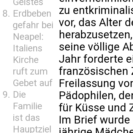
Geistes
zu entkriminali
Erdbeben
vor, das Alter
gefahr bei
herabzusetzen,
Neapel:
seine völlige 
Italiens
Jahr forderte e
Kirche
französischen 
ruft zum
Freilassung von
Gebet auf
Die
Pädophilen, de
Familie
für Küsse und Z
ist das
Im Brief wurde
Hauptziel
jährige Mädche