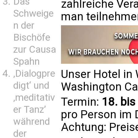
Das
zahlreiche Ver
Schweige
man teilnehme
n der
Bischöfe
zur Causa
Spahn
Unser Hotel in
‚Dialogpre
digt‘ und
Washington Cap
‚meditativ
Termin:
18. bis
er Tanz’
pro Person im 
während
Achtung: Preis
der