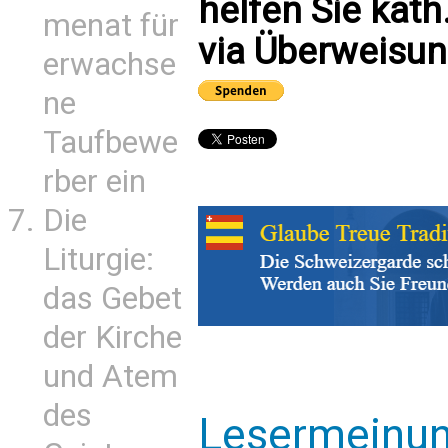
helfen Sie kath
menat für
via Überweisun
erwachse
ne
Taufbewe
rber ein
Die
Liturgie:
das Gebet
der Kirche
und Atem
des
Lesermeinu