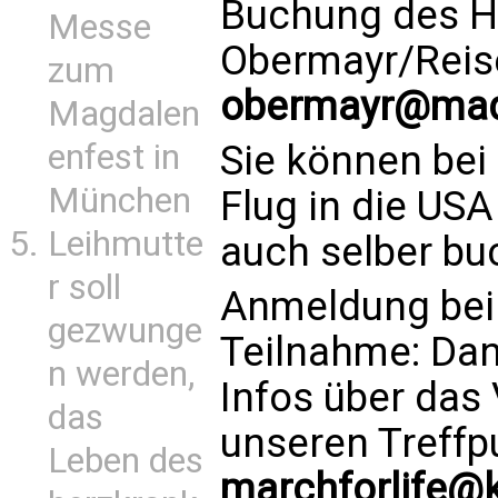
Buchung des Ho
Messe
Obermayr/Reis
zum
obermayr@made
Magdalen
enfest in
Sie können bei
München
Flug in die US
Leihmutte
auch selber bu
r soll
Anmeldung bei 
gezwunge
Teilnahme: Da
n werden,
Infos über das
das
unseren Treffp
Leben des
marchforlife@k