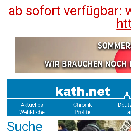
ab sofort verfügbar: 
ht
Suche