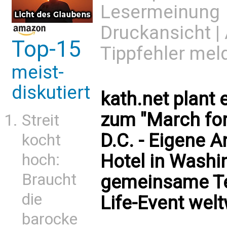
Lesermeinung
Druckansicht
|
Top-15
Tippfehler mel
meist-
diskutiert
kath.net plant 
zum "March for
Streit
D.C. - Eigene 
kocht
hoch:
Hotel in Washi
Braucht
gemeinsame Te
die
Life-Event welt
barocke