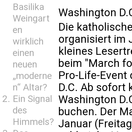
Basilika
Washington D.C
Weingart
Die katholische
en
organisiert im
wirklich
kleines Lesert
einen
beim "March fo
neuen
Pro-Life-Event
„moderne
D.C. Ab sofort 
n“ Altar?
Washington D.
Ein Signal
des
buchen. Der Mar
Himmels?
Januar (Freitag