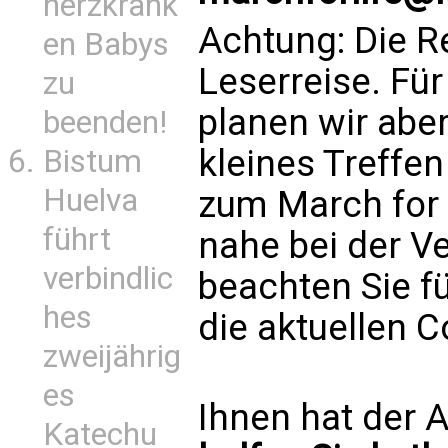
herzkrank
Achtung: Die Re
en Babys
Leserreise. Für
zu
planen wir aber
beenden!
kleines Treff
Bistum
Huelva
zum March for L
führt
nahe bei der Ve
verbindlic
beachten Sie fü
hes
die aktuellen 
zweijährig
es
Ihnen hat der A
Katechu