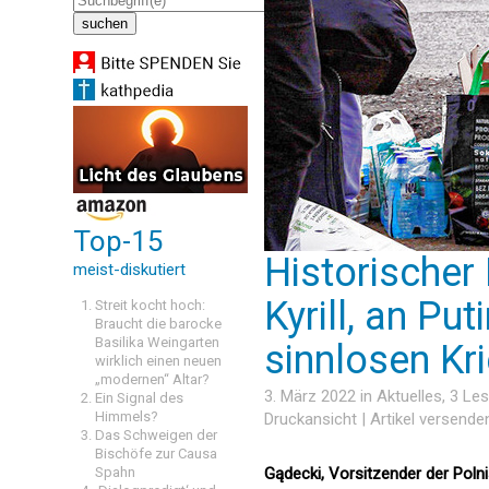
Top-15
Historischer B
meist-diskutiert
Kyrill, an Put
Streit kocht hoch:
Braucht die barocke
Basilika Weingarten
sinnlosen Kri
wirklich einen neuen
„modernen“ Altar?
3. März 2022 in
Aktuelles
, 3 Le
Ein Signal des
Himmels?
Druckansicht
|
Artikel versende
Das Schweigen der
Bischöfe zur Causa
Spahn
Gądecki, Vorsitzender der Poln