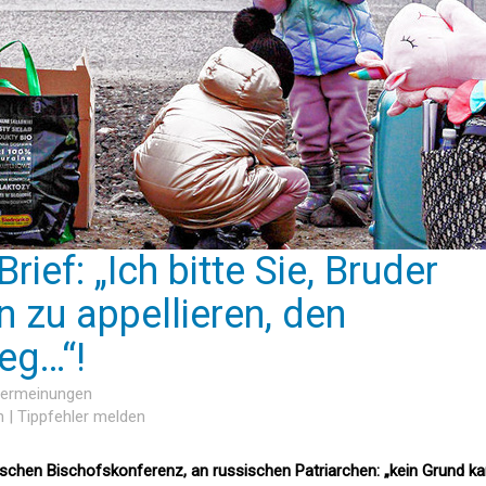
rief: „Ich bitte Sie, Bruder
in zu appellieren, den
eg…“!
sermeinungen
n
|
Tippfehler melden
ischen Bischofskonferenz, an russischen Patriarchen: „kein Grund k