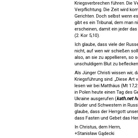
Kriegsverbrechen führen. Die Ve
Verpflichtung. Die Zeit wird k
Gerichten. Doch selbst wenn es
gibt es ein Tribunal, dem man n
erscheinen, damit ein jeder da
(2. Kor 5,10).
Ich glaube, dass viele der Russ
nicht, auf wen wir schießen soll
also, an sie zu appellieren, so
unschuldigem Blut zu beflecken
Als Jünger Christi wissen wir, 
Kriegsführung sind. „Diese Art
lesen wir bei Matthäus (Mt 17,
in Polen heute einen Tag des G
Ukraine ausgerufen (
kath.net ha
Brüder und Schwestern in Russla
glaube, dass der Herrgott unser
dass Fasten und Gebet das He
In Christus, dem Herrn,
+Stanisław Gądecki