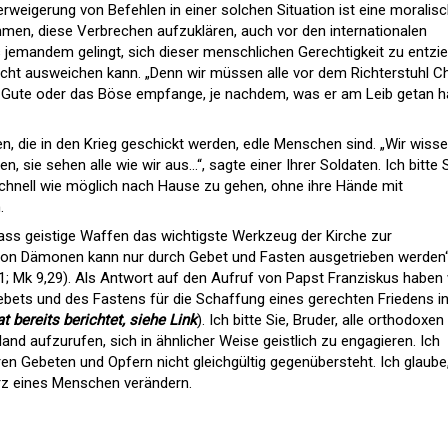
rweigerung von Befehlen in einer solchen Situation ist eine moralis
ommen, diese Verbrechen aufzuklären, auch vor den internationalen
 jemandem gelingt, sich dieser menschlichen Gerechtigkeit zu entzi
icht ausweichen kann. „Denn wir müssen alle vor dem Richterstuhl Ch
s Gute oder das Böse empfange, je nachdem, was er am Leib getan h
en, die in den Krieg geschickt werden, edle Menschen sind. „Wir wiss
en, sie sehen alle wie wir aus…“, sagte einer Ihrer Soldaten. Ich bitte 
 schnell wie möglich nach Hause zu gehen, ohne ihre Hände mit
.
dass geistige Waffen das wichtigste Werkzeug der Kirche zur
 von Dämonen kann nur durch Gebet und Fasten ausgetrieben werden“
21; Mk 9,29). Als Antwort auf den Aufruf von Papst Franziskus haben 
ebets und des Fastens für die Schaffung eines gerechten Friedens in
t bereits berichtet, siehe Link
). Ich bitte Sie, Bruder, alle orthodoxen
nd aufzurufen, sich in ähnlicher Weise geistlich zu engagieren. Ich
en Gebeten und Opfern nicht gleichgültig gegenübersteht. Ich glaube
rz eines Menschen verändern.