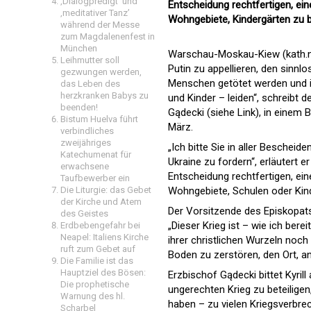
‚Dialogpredigt‘ und
Entscheidung rechtfertigen, ein
‚meditativer Tanz’
Wohngebiete, Kindergärten zu b
während der Messe
zum Magdalenenfest in
München
Warschau-Moskau-Kiew (kath.net
Leihmutter soll
Putin zu appellieren, den sinn
gezwungen werden,
Menschen getötet werden und in
das Leben des
herzkranken Babys zu
und Kinder – leiden“, schreibt d
beenden!
Gądecki (siehe Link)
, in einem 
Bistum Huelva führt
März.
verbindliches
zweijähriges
„Ich bitte Sie in aller Besche
Katechumenat für
Ukraine zu fordern“, erläutert e
erwachsene
Entscheidung rechtfertigen, ein
Taufbewerber ein
Die Liturgie: das Gebet
Wohngebiete, Schulen oder Kin
der Kirche und Atem
Der Vorsitzende des Episkopats
des Geistes
„Dieser Krieg ist – wie ich ber
Erdbebengefahr bei
Neapel: Italiens Kirche
ihrer christlichen Wurzeln noch
ruft zum Gebet auf
Boden zu zerstören, den Ort, an
Die Familie ist das
Hauptziel des Bösen:
Erzbischof Gądecki bittet Kyrill
Die prophetische
ungerechten Krieg zu beteiligen
Warnung des hl.
haben – zu vielen Kriegsverbrec
Scharbel