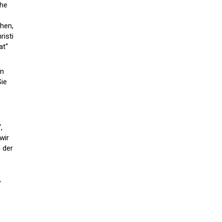
che
ehen,
risti
at“
en
Sie
,
wir
 der
,