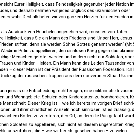
 Ansicht Eurer Heiligkeit, dass Feindseligkeit gegenüber jeder Nation 
 Brüder, und deshalb nehmen wir jedes Unglück des ukrainischen oder
genes wahr. Deshalb beten wir von ganzem Herzen für den Frieden in
t als Ausdruck von Heuchelei angesehen wird, muss es von Taten
re Heiligkeit, dass Sie ein Mann des Friedens sind. Unser Herr, Jesus
ie Frieden stiften, denn sie werden Söhne Gottes genannt werden“ (Mt 5
n Wladimir Putin zu appellieren, den sinnlosen Krieg gegen das ukrain
uldige Menschen getötet werden und in dem nicht nur Soldaten, son
 Frauen und Kinder – leiden. Ein Mann kann das Leiden Tausender von
n – dieser Mann ist der Präsident der Russischen Föderation. Ich b
en Rückzug der russischen Truppen aus dem souveränen Staat Ukraine
nn jemals die Entscheidung rechtfertigen, eine militärische Invasion 
ten und Wohngebiete, Schulen oder Kindergärten zu bombardieren. Kr
e Menschheit. Dieser Krieg ist – wie ich bereits im vorigen Brief schr
nen und ihrer christlichen Wurzeln noch sinnloser. Ist es zulässig, d
awischem Boden zu zerstören, den Ort, an dem die Rus getauft wur
ischen Soldaten zu appellieren, sich nicht an diesem ungerechten Krie
fehle auszuführen, die – wie wir bereits gesehen haben – zu vielen