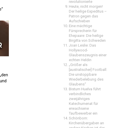
revolutionierte
Heute, nicht morgen!
e“
Der heilige Expeditus –
Patron gegen das
Aufschieben
Eine mächtige
Fürsprecherin für
Ehepaare: Die heilige
Birgitta von Schweden
Joan Leslie: Das
Hollywood-
Glaubenszeugnis einer
echten Heldin
„Größer als
[australischer] Football:
 „den
Die unstoppbare
Wiederbelebung des
 und
Glaubens“
Bistum Huelva führt
verbindliches
zweijähriges
Katechumenat für
erwachsene
Taufbewerber ein
Schönborn:
Kirchenübergaben an
andere Kirchen ist der