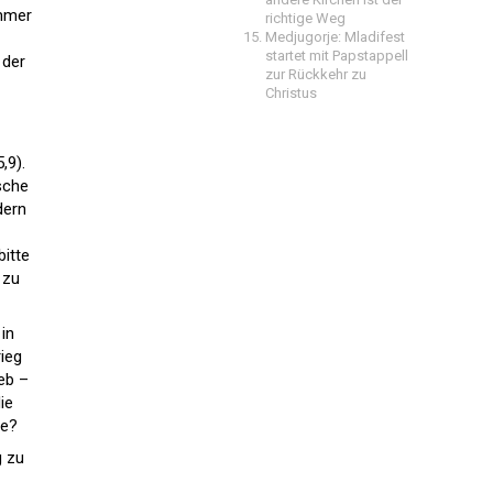
immer
richtige Weg
Medjugorje: Mladifest
startet mit Papstappell
 der
zur Rückkehr zu
Christus
,9).
ische
dern
itte
 zu
in
ieg
ieb –
ie
de?
g zu