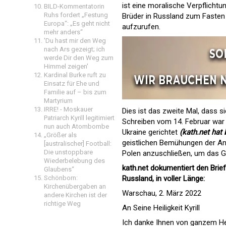
ist eine moralische Verpflichtung
BILD-Kommentatorin
Ruhs fordert „Festung
Brüder in Russland zum Fasten 
Europa“: „Es geht nicht
aufzurufen.
mehr anders“
'Du hast mir den Weg
nach Ars gezeigt; ich
werde Dir den Weg zum
Himmel zeigen'
Kardinal Burke ruft zu
Einsatz für Ehe und
Familie auf – bis zum
Martyrium
IRRE! - Moskauer
Dies ist das zweite Mal, dass s
Patriarch Kyrill legitimiert
Schreiben vom 14. Februar war
nun auch Atombombe
Ukraine gerichtet
(kath.net hat 
„Größer als
geistlichen Bemühungen der Anh
[australischer] Football:
Die unstoppbare
Polen anzuschließen, um das G
Wiederbelebung des
kath.net dokumentiert den Brie
Glaubens“
Schönborn:
Russland, in voller Länge:
Kirchenübergaben an
Warschau, 2. März 2022
andere Kirchen ist der
richtige Weg
An Seine Heiligkeit Kyrill
Ich danke Ihnen von ganzem Herz