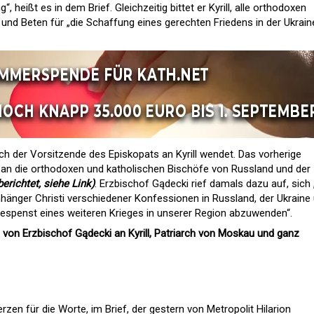
“, heißt es in dem Brief. Gleichzeitig bittet er Kyrill, alle orthodoxen
und Beten für „die Schaffung eines gerechten Friedens in der Ukrain
ich der Vorsitzende des Episkopats an Kyrill wendet. Das vorherige
 an die orthodoxen und katholischen Bischöfe von Russland und der
berichtet, siehe Link)
. Erzbischof Gądecki rief damals dazu auf, sich
änger Christi verschiedener Konfessionen in Russland, der Ukraine
espenst eines weiteren Krieges in unserer Region abzuwenden“.
f von Erzbischof Gądecki an Kyrill, Patriarch von Moskau und ganz
en für die Worte, im Brief, der gestern von Metropolit Hilarion