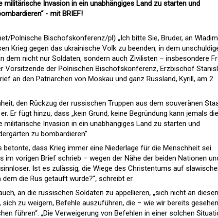
e militärische Invasion in ein unabhängiges Land zu starten und
ombardieren“ - mit BRIEF!
/Polnische Bischofskonferenz/pl) „Ich bitte Sie, Bruder, an Wladim
losen Krieg gegen das ukrainische Volk zu beenden, in dem unschuldig
 dem nicht nur Soldaten, sondern auch Zivilisten – insbesondere F
er
Vorsitzende der Polnischen Bischofskonferenz, Erzbischof Stanis
Brief an den Patriarchen von Moskau und ganz Russland, Kyrill, am 2.
idenheit, den Rückzug der russischen Truppen aus dem souveränen Sta
r er. Er fügt hinzu, dass „kein Grund, keine Begründung kann jemals di
e militärische Invasion in ein unabhängiges Land zu starten und
dergärten zu bombardieren“.
 betonte, dass Krieg immer eine Niederlage für die Menschheit sei.
eits im vorigen Brief schrieb – wegen der Nähe der beiden Nationen un
 sinnloser. Ist es zulässig, die Wiege des Christentums auf slawisch
 dem die Rus getauft wurde?“, schreibt er.
 auch, an die russischen Soldaten zu appellieren, „sich nicht an diese
, sich zu weigern, Befehle auszuführen, die – wie wir bereits gesehe
hen führen“. „Die Verweigerung von Befehlen in einer solchen Situat