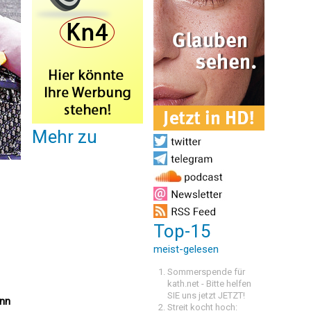
Mehr zu
Top-15
meist-gelesen
Sommerspende für
kath.net - Bitte helfen
SIE uns jetzt JETZT!
ann
Streit kocht hoch: