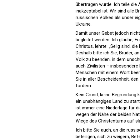
übertragen wurde. Ich teile die
inakzeptabel ist. Wir sind alle
russischen Volkes als unser ei
Ukraine.
Damit unser Gebet jedoch nich
begleitet werden. Ich glaube, Eu
Christus, lehrte: „Selig sind, d
Deshalb bitte ich Sie, Bruder, a
Volk zu beenden, in dem unsch
auch Zivilisten – insbesondere
Menschen mit einem Wort beende
Sie in aller Bescheidenheit, d
fordern.
Kein Grund, keine Begründung ka
ein unabhängiges Land zu star
ist immer eine Niederlage für di
wegen der Nähe der beiden Natio
Wiege des Christentums auf sl
Ich bitte Sie auch, an die russ
beteiligen, sich zu weigern, Be