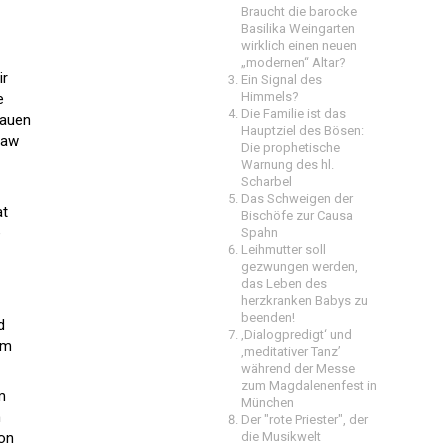
Braucht die barocke
Basilika Weingarten
wirklich einen neuen
„modernen“ Altar?
ir
Ein Signal des
Himmels?
e
Die Familie ist das
rauen
Hauptziel des Bösen:
law
Die prophetische
Warnung des hl.
Scharbel
Das Schweigen der
at
Bischöfe zur Causa
e
Spahn
Leihmutter soll
gezwungen werden,
das Leben des
herzkranken Babys zu
beenden!
d
‚Dialogpredigt‘ und
em
‚meditativer Tanz’
während der Messe
zum Magdalenenfest in
m
München
n
Der "rote Priester", der
ion
die Musikwelt