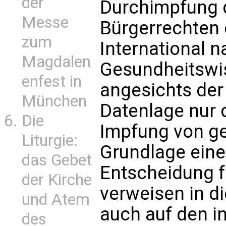
der
Durchimpfung 
Messe
Bürgerrechten 
zum
International 
Magdalen
Gesundheitswi
enfest in
angesichts der
München
Datenlage nur d
Die
Impfung von g
Liturgie:
Grundlage einer
das Gebet
Entscheidung fü
der Kirche
verweisen in 
und Atem
auch auf den i
des