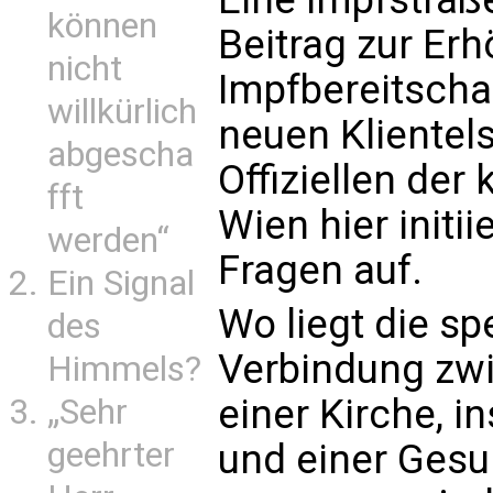
können
Beitrag zur Er
nicht
Impfbereitscha
willkürlich
neuen Klientels
abgescha
Offiziellen der
fft
Wien hier initii
werden“
Fragen auf.
Ein Signal
Wo liegt die spe
des
Verbindung zw
Himmels?
einer Kirche, 
„Sehr
geehrter
und einer Ges