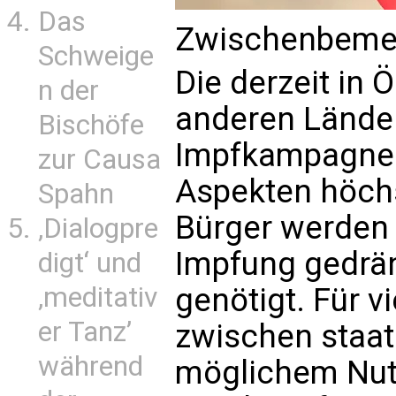
Das
Zwischenbeme
Schweige
Die derzeit in 
n der
anderen Lände
Bischöfe
Impfkampagne 
zur Causa
Aspekten höchs
Spahn
Bürger werden d
‚Dialogpre
Impfung gedräng
digt‘ und
‚meditativ
genötigt. Für v
er Tanz’
zwischen staat
während
möglichem Nutz