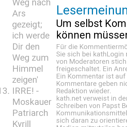
Weg nach
Lesermeinu
Ars
Um selbst Kom
gezeigt;
können müssen 
ich werde
Dir den
Für die Kommentiermög
Sie sich bei
kathLogin 
Weg zum
von Moderatoren stich
Himmel
freigeschaltet. Ein Anr
Ein Kommentar ist auf
zeigen'
Kommentare geben nic
IRRE! -
Redaktion wieder.
kath.net verweist in
Moskauer
Schreiben von Papst B
Patriarch
Kommunikationsmittel 
sich daran zu orientie
Kyrill