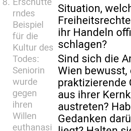
Erschütte
Situation, wel
rndes
Freiheitsrechte
Beispiel
ihr Handeln offi
für die
schlagen?
Kultur des
Sind sich die A
Todes:
Wien bewusst,
Seniorin
wurde
praktizierende
gegen
aus ihrer Kernk
ihren
austreten? Hab
Willen
Gedanken darü
euthanasi
liegt? Halten s