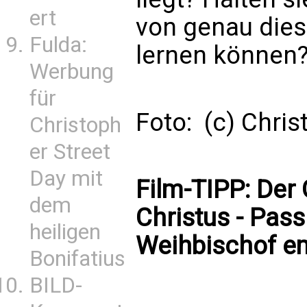
ert
von genau die
Fulda:
lernen können
Werbung
für
Foto: (c) Chri
Christoph
er Street
Day mit
Film-TIPP: Der
dem
Christus - Pas
heiligen
Weihbischof em
Bonifatius
BILD-