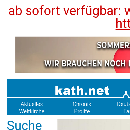
ab sofort verfügbar: 
ht
Suche