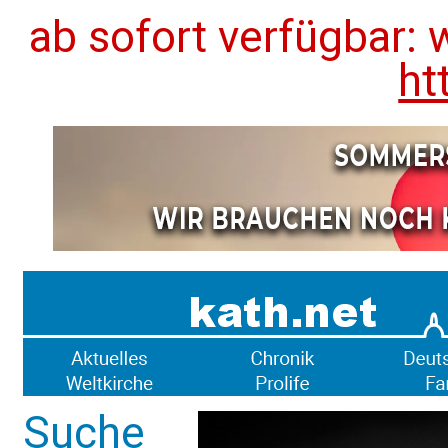
ab sofort verfügbar: 
ht
Suche