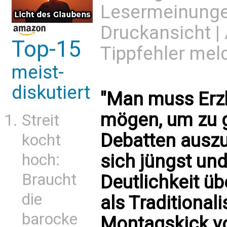
Lesermeinung
Druckansicht
|
Top-15
Tippfehler mel
meist-
diskutiert
"Man muss Erzb
mögen, um zu g
Streit
Debatten auszu
kocht
hoch:
sich jüngst un
Braucht
Deutlichkeit ü
die
als Traditionali
barocke
Montagskick v