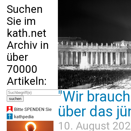
Suchen
Sie im
kath.net
Archiv in
über
70000
Artikeln:
"Wir brauch
über das jü
10. August 202