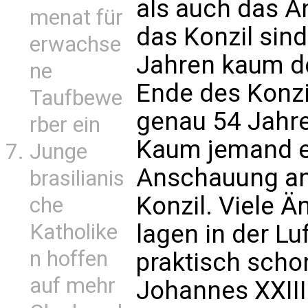
als auch das A
menat für
das Konzil sin
erwachse
Jahren kaum d
ne
Ende des Konzi
Taufbewe
genau 54 Jahr
rber ein
Kaum jemand er
Junge
Anschauung an
brasilianis
Konzil. Viele 
che
Katholike
lagen in der Lu
n hoffen
praktisch sch
auf mehr
Johannes XXIII.