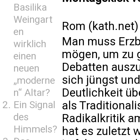
Basilika
Weingart
Rom (kath.net)
en
Man muss Erzb
wirklich
mögen, um zu g
einen
Debatten auszu
neuen
sich jüngst un
„moderne
Deutlichkeit ü
n“ Altar?
als Traditional
Ein Signal
des
Radikalkritik a
Himmels?
hat es zuletzt 