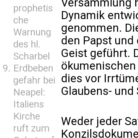
Versammlung h
prophetis
Dynamik entwic
che
genommen. Die 
Warnung
den Papst und 
des hl.
Geist geführt.
Scharbel
ökumenischen 
Erdbeben
dies vor Irrtüm
gefahr bei
Glaubens- und S
Neapel:
Italiens
Kirche
Weder jeder Sa
ruft zum
Konzilsdokume