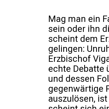
Mag man ein Fa
sein oder ihn d
scheint dem Er
gelingen: Unru
Erzbischof Viga
echte Debatte 
und dessen Folg
gegenwärtige P
auszulösen, ist
scheint sich e