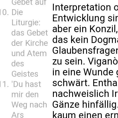
Gebet auf
Interpretation 
Die
Entwicklung si
Liturgie:
aber ein Konzil
das Gebet
das kein Dogma
der Kirche
Glaubensfragen 
und Atem
zu sein. Viganò
des
in eine Wunde 
Geistes
schwärt. Entha
'Du hast
nachweislich Ir
mir den
Gänze hinfällig
Weg nach
kaum einen erns
Ars