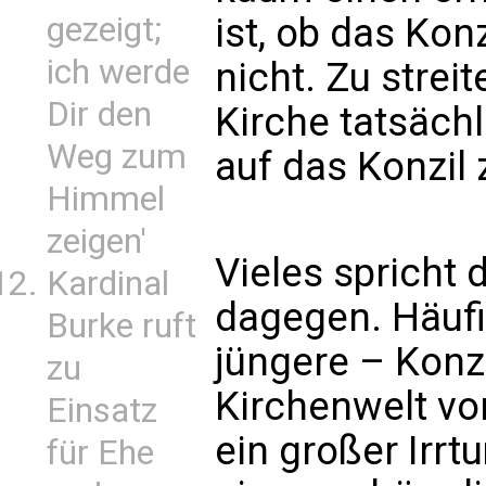
gezeigt;
ist, ob das Kon
ich werde
nicht. Zu streit
Dir den
Kirche tatsächl
Weg zum
auf das Konzil 
Himmel
zeigen'
Vieles spricht d
Kardinal
dagegen. Häuf
Burke ruft
jüngere – Konzi
zu
Kirchenwelt vor
Einsatz
ein großer Irrtu
für Ehe