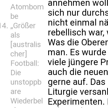
annehmen woll
Atombom
sich nur durchs
be
nicht einmal n
„Größer
rebellisch war, 
als
Was die Oberen
[australis
man. Es wurde 
cher]
viele jüngere P
Football:
auch die neuen
Die
gerne auf. Das 
unstoppb
Liturgie versan
are
Wiederbel
Experimenten. 