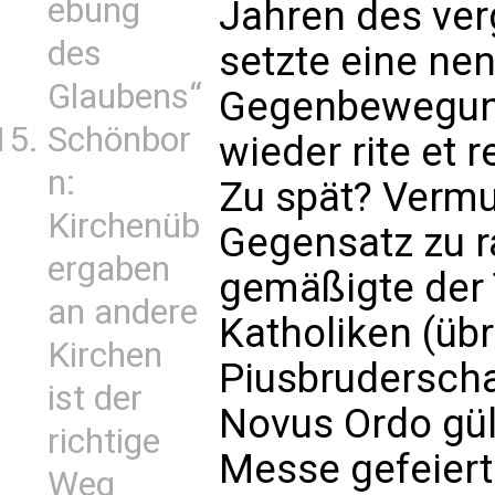
ebung
Jahren des ve
des
setzte eine ne
Glaubens“
Gegenbewegung 
Schönbor
wieder rite et 
n:
Zu spät? Vermu
Kirchenüb
Gegensatz zu r
ergaben
gemäßigte der 
an andere
Katholiken (übr
Kirchen
Piusbruderscha
ist der
Novus Ordo gült
richtige
Messe gefeiert 
Weg