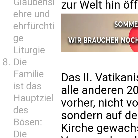
Glaubensl
zur Welt hin öf
ehre und
ehrfürchti
ge
Liturgie
Die
Familie
Das II. Vatikan
ist das
alle anderen 2
Hauptziel
vorher, nicht 
des
sondern auf d
Bösen:
Kirche gewach
Die