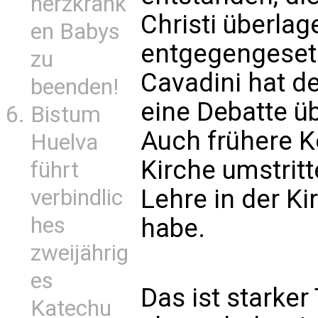
herzkrank
Christi überlag
en Babys
entgegengeset
zu
Cavadini hat 
beenden!
eine Debatte ü
Bistum
Auch frühere Ko
Huelva
Kirche umstritt
führt
Lehre in der Ki
verbindlic
hes
habe.
zweijährig
es
Das ist starker
Katechu