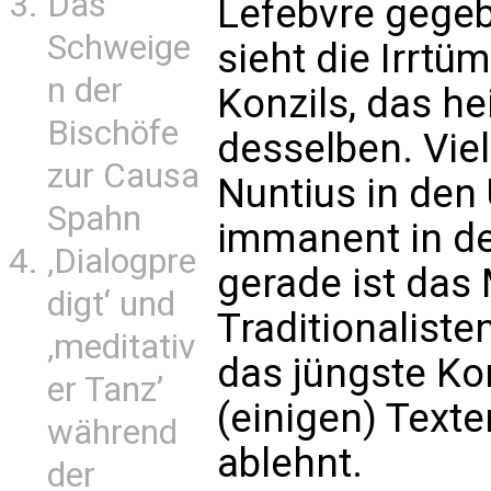
Das
Lefebvre gegeb
Schweige
sieht die Irrtü
n der
Konzils, das hei
Bischöfe
desselben. Vie
zur Causa
Nuntius in den 
Spahn
immanent in de
‚Dialogpre
gerade ist das
digt‘ und
Traditionaliste
‚meditativ
das jüngste Ko
er Tanz’
(einigen) Texte
während
ablehnt.
der