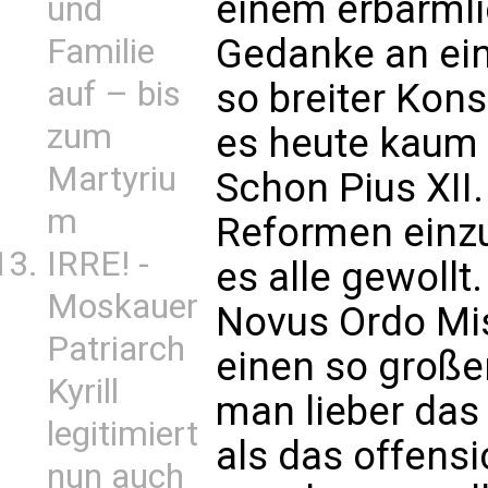
einem erbärmli
und
Gedanke an ein
Familie
auf – bis
so breiter Kons
zum
es heute kaum
Martyriu
Schon Pius XII
m
Reformen einz
IRRE! -
es alle gewollt
Moskauer
Novus Ordo Mis
Patriarch
einen so große
Kyrill
man lieber das
legitimiert
als das offensi
nun auch