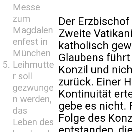
Messe
zum
Der Erzbischof 
Magdalen
Zweite Vatikani
enfest in
katholisch gew
München
Glaubens führt
Leihmutte
Konzil und nic
r soll
zurück. Einer 
gezwunge
Kontinuität erte
n werden,
gebe es nicht. 
das
Folge des Konzi
Leben des
entstanden, di