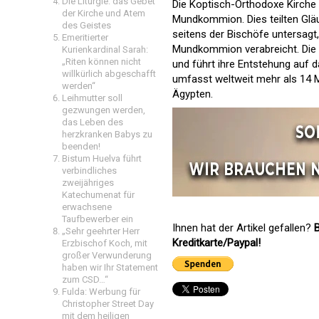
Die Liturgie: das Gebet
Die Koptisch-Orthodoxe Kirche 
der Kirche und Atem
Mundkommion. Dies teilten Gläub
des Geistes
seitens der Bischöfe untersagt,
Emeritierter
Mundkommion verabreicht. Die K
Kurienkardinal Sarah:
„Riten können nicht
und führt ihre Entstehung auf 
willkürlich abgeschafft
umfasst weltweit mehr als 14 Mi
werden“
Ägypten.
Leihmutter soll
gezwungen werden,
das Leben des
herzkranken Babys zu
beenden!
Bistum Huelva führt
verbindliches
zweijähriges
Katechumenat für
erwachsene
Taufbewerber ein
Ihnen hat der Artikel gefallen?
B
„Sehr geehrter Herr
Kreditkarte/Paypal!
Erzbischof Koch, mit
großer Verwunderung
haben wir Ihr Statement
zum CSD…“
Fulda: Werbung für
Christopher Street Day
mit dem heiligen