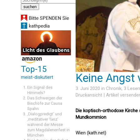
Top-15
Keine Angst 
meist-diskutiert
Ein Signal des
3. Juni 2020 in
Chronik
, 3 Lese
Himmels?
Druckansicht
|
Artikel versende
Das Schweigen der
Bischöfe zur Causa
Spahn
Die koptisch-orthodoxe Kirche s
‚Dialogpredigt‘ und
Mundkommion
‚meditativer Tanz’
während der Messe
zum Magdalenenfest in
Wien (kath.net)
München