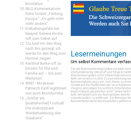
Bonifatius
BILD-Kommentatorin
Ruhs fordert „Festung
Europa“: „Es geht nicht
mehr anders“
Erdbebengefahr bei
Neapel: Italiens Kirche
ruft zum Gebet auf
'Du hast mir den Weg
nach Ars gezeigt; ich
Lesermeinungen
werde Dir den Weg zum
Himmel zeigen'
Um selbst Kommentare verfasse
Kardinal Burke ruft zu
Einsatz für Ehe und
Für die Kommentiermöglichkeit von kath.net-
stichprobenartig überprüft und freigeschalte
Familie auf – bis zum
Kommentare geben nicht notwendigerweise di
Martyrium
kath.net verweist in dem Zusammenhang auch
Kommentatoren dazu ein, sich daran zu orien
IRRE! - Moskauer
Inhalte auf die Plattformen der verschieden
Patriarch Kyrill legitimiert
Zeugnis abzulegen hinsichtlich Entscheidung
explizit davon gesprochen wird." (
www.kath.
nun auch Atombombe
kath.net behält sich vor, Kommentare, welch
„Größer als
zuwiderlaufen, zu entfernen. Die Benutzer k
Kommentaren keine Korrespondenz geführt werd
[australischer] Football:
Die unstoppbare
Wiederbelebung des
Glaubens“