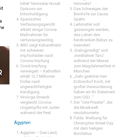
bittet Tennisstar Novak
Himmels?
it
Djokovic um
Das Schweigen der
Entschuldigung
Bischöfe zur Causa
Spanisches
Spahn
a
Verfassungsgericht
Leihmutter soll
che
erklärt einige Corona-
gezwungen werden,
n
Maßnahmen für
das Leben des
verfassungswidrig
herzkranken Babys zu
ARD zeigt Kabarettistin
beenden!
mit schweren
‚Dialogpredigt‘ und
Impfschäden nach
‚meditativer Tanz’
Corona-Impfung
während der Messe
Covid-Impfung
zum Magdalenenfest in
verweigert – Katholikin
München
erhält 12,7 Millionen
„Sehr geehrter Herr
Dollar nach
Erzbischof Koch, mit
ungerechtfertigter
großer Verwunderung
Kündigung
haben wir Ihr Statement
Virologe Streeck
zum CSD…“
vergleicht Corona-
Der "rote Priester", der
Ungeimpfte mit Juden
die Musikwelt
während der Pest
revolutionierte
Fulda: Werbung für
Ägypten
Christopher Street Day
mit dem heiligen
Ägypten – Das Land,
Bonifatius