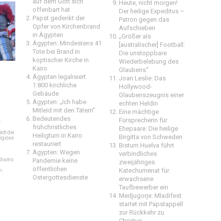
auf dem Gott sich
Heute, nicht morgen!
offenbart hat
Der heilige Expeditus –
Papst gedenkt der
Patron gegen das
Opfer von Kirchenbrand
Aufschieben
in Ägypten
„Größer als
Ägypten: Mindestens 41
[australischer] Football:
Tote bei Brand in
Die unstoppbare
koptischer Kirche in
Wiederbelebung des
Kairo
Glaubens“
Ägypten legalisiert
Joan Leslie: Das
1.800 kirchliche
Hollywood-
Gebäude
Glaubenszeugnis einer
Ägypten: „Ich habe
echten Heldin
Mitleid mit den Tätern“
Eine mächtige
Bedeutendes
Fürsprecherin für
e
frühchristliches
Ehepaare: Die heilige
dt die
Heiligtum in Kairo
Birgitta von Schweden
igiöse
restauriert
Bistum Huelva führt
Ägypten: Wegen
verbindliches
ediums
Pandemie keine
zweijähriges
öffentlichen
Katechumenat für
n.
Ostergottesdienste
erwachsene
Taufbewerber ein
Medjugorje: Mladifest
startet mit Papstappell
zur Rückkehr zu
Christus