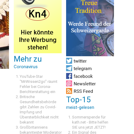
Mehr zu
Coronavirus
YouTube-Star
"MrWissen2go" räumt
Fehler bei Corona-
Berichterstattung ein
Britische
Top-15
Gesundheitsbehörde
gibt Zahlen zu Covid-
meist-gelesen
Impfung und
Übersterblichkeit nicht
Sommerspende für
bekannt
kath.net - Bitte helfen
Großbritanniens
SIE uns jetzt JETZT!
bekanntester Moderator
Ein Signal des