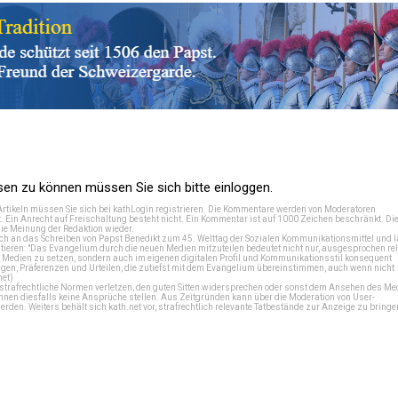
n zu können müssen Sie sich bitte einloggen.
Artikeln müssen Sie sich bei
kathLogin registrieren
. Die Kommentare werden von Moderatoren
t. Ein Anrecht auf Freischaltung besteht nicht. Ein Kommentar ist auf 1000 Zeichen beschränkt. Di
e Meinung der Redaktion wieder.
 an das Schreiben von Papst Benedikt zum 45. Welttag der Sozialen Kommunikationsmittel und lä
tieren: "Das Evangelium durch die neuen Medien mitzuteilen bedeutet nicht nur, ausgesprochen rel
en Medien zu setzen, sondern auch im eigenen digitalen Profil und Kommunikationsstil konsequent
en, Präferenzen und Urteilen, die zutiefst mit dem Evangelium übereinstimmen, auch wenn nicht
net
)
e strafrechtliche Normen verletzen, den guten Sitten widersprechen oder sonst dem Ansehen des M
önnen diesfalls keine Ansprüche stellen. Aus Zeitgründen kann über die Moderation von User-
en. Weiters behält sich kath.net vor, strafrechtlich relevante Tatbestände zur Anzeige zu bringe