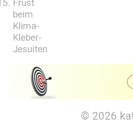
Frust
beim
Klima-
Kleber-
Jesuiten
© 2026
ka