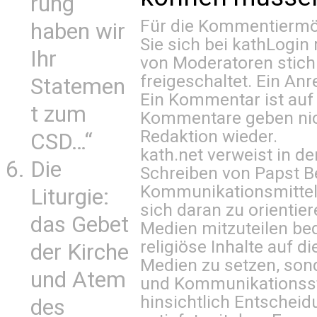
rung
Für die Kommentiermög
haben wir
Sie sich bei
kathLogin 
Ihr
von Moderatoren stich
freigeschaltet. Ein Anr
Statemen
Ein Kommentar ist auf
t zum
Kommentare geben nic
Redaktion wieder.
CSD…“
kath.net verweist in
Die
Schreiben von Papst B
Kommunikationsmittel 
Liturgie:
sich daran zu orientie
das Gebet
Medien mitzuteilen be
religiöse Inhalte auf 
der Kirche
Medien zu setzen, sond
und Atem
und Kommunikationsst
hinsichtlich Entscheid
des