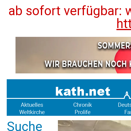
ab sofort verfügbar: 
ht
Suche