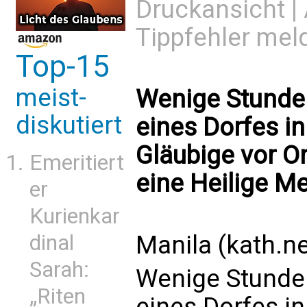
Druckansicht
|
Tippfehler mel
Top-15
meist-
Wenige Stunden
diskutiert
eines Dorfes i
Gläubige vor Or
Emeritiert
eine Heilige Me
er
Kurienkar
Manila (kath.ne
dinal
Sarah:
Wenige Stunden
„Riten
eines Dorfes i