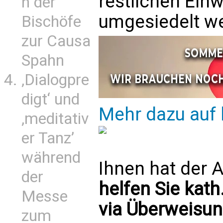
restlichen Ein
n der
umgesiedelt w
Bischöfe
zur Causa
Spahn
‚Dialogpre
digt‘ und
Mehr dazu auf 
‚meditativ
er Tanz’
während
Ihnen hat der A
der
helfen Sie kath
Messe
via Überweisun
zum