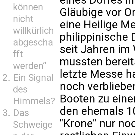
können
Gläubige vor Or
nicht
eine Heilige Me
willkürlich
philippinische 
abgescha
seit Jahren im
fft
mussten bereits
werden“
letzte Messe h
Ein Signal
noch verbliebe
des
Booten zu ein
Himmels?
den ehemals 10
Das
"Krone" nur no
Schweige