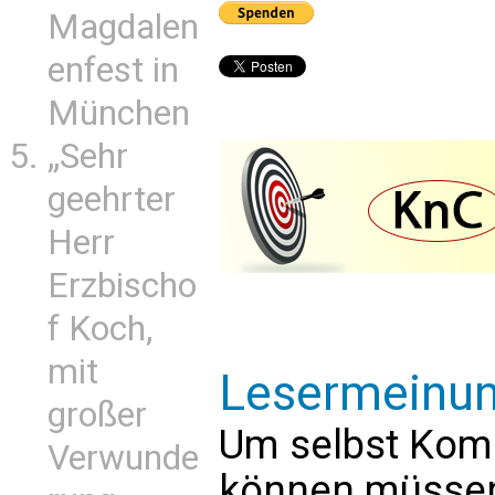
Magdalen
enfest in
München
„Sehr
geehrter
Herr
Erzbischo
f Koch,
mit
Lesermeinu
großer
Um selbst Kom
Verwunde
können müssen 