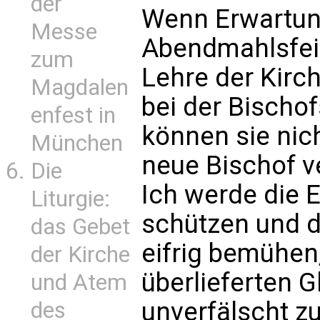
der
Wenn Erwartun
Messe
Abendmahlsfeie
zum
Lehre der Kirc
Magdalen
bei der Bischo
enfest in
können sie nich
München
neue Bischof ve
Die
Ich werde die 
Liturgie:
schützen und 
das Gebet
eifrig bemühen
der Kirche
überlieferten G
und Atem
unverfälscht zu
des