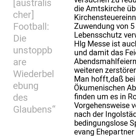
[australis
die Amtskirche übe
cher]
Kirchensteuereinn
Football:
Zuwendung von 5
Lebensschutz verw
Die
Hlg Messe ist auc
unstoppb
und damit das Fe
are
Abendsmahlfeiern 
weiteren zerstöre
Wiederbel
Man hofft,daß bei
ebung
Ökumenischen Abe
finden um es in R
des
Vorgehensweise vo
Glaubens“
nach der Ingolstä
bedingungslose 
evang Ehepartner 