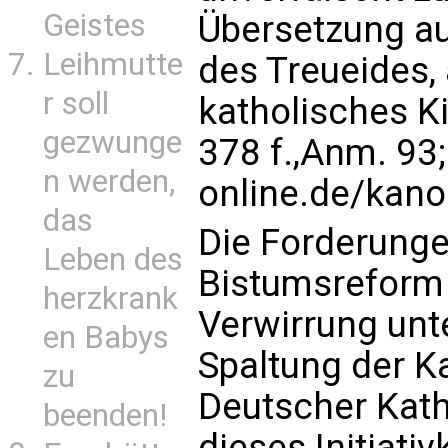
Geistes
Übersetzung au
Leihmutte
des Treueides, 
r soll
katholisches K
gezwunge
378 f.,Anm. 93
n werden,
online.de/kano
das
Die Forderungen
Leben des
Bistumsreform 
herzkrank
Verwirrung unt
en Babys
Spaltung der K
zu
Deutscher Katho
beenden!
dieses Initiati