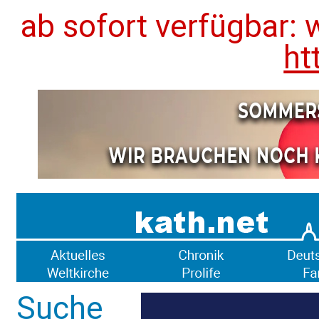
ab sofort verfügbar: 
ht
Suche