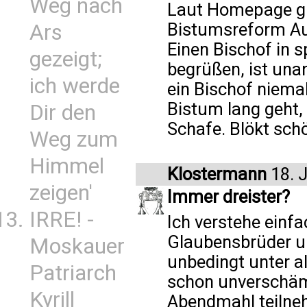
Weg nach
Laut Homepage gibt
Bistumsreform Au
Ars
Einen Bischof in 
gezeigt;
begrüßen, ist una
ich werde
ein Bischof niema
Bistum lang geht, 
Dir den
Schafe. Blökt schö
Weg zum
Himmel
Klostermann
18. J
zeigen'
Immer dreister?
IRRE! -
Ich verstehe einfa
Glaubensbrüder u
Moskauer
unbedingt unter a
Patriarch
schon unverschä
Kyrill
Abendmahl teilne