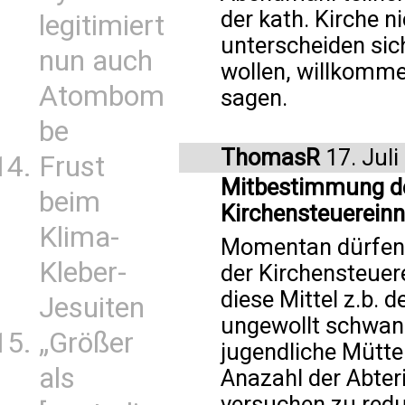
der kath. Kirche n
legitimiert
unterscheiden sic
nun auch
wollen, willkommen
Atombom
sagen.
be
ThomasR
17. Juli
Frust
Mitbestimmung der
beim
Kirchensteuerein
Klima-
Momentan dürfen d
Kleber-
der Kirchensteue
diese Mittel z.b. 
Jesuiten
ungewollt schwan
„Größer
jugendliche Mütt
als
Anazahl der Abte
versuchen zu redu