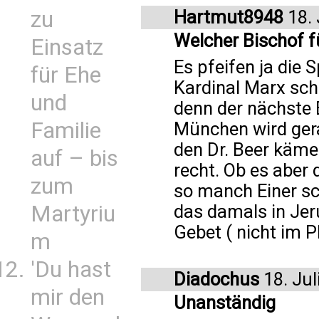
Hartmut8948
18. 
zu
Welcher Bischof 
Einsatz
Es pfeifen ja die
für Ehe
Kardinal Marx sch
und
denn der nächste 
Familie
München wird gera
den Dr. Beer käme
auf – bis
recht. Ob es aber
zum
so manch Einer sc
das damals in Jer
Martyriu
Gebet ( nicht im P
m
'Du hast
Diadochus
18. Jul
mir den
Unanständig