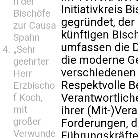
n der
Initiativkreis
Bischöfe
gegründet, der 
zur Causa
künftigen Bisch
Spahn
umfassen die D
„Sehr
die moderne Ge
geehrter
verschiedenen M
Herr
Respektvolle 
Erzbischo
Verantwortlich
f Koch,
ihrer (Mit-)Ver
mit
großer
Forderungen, d
Verwunde
Führungskräfte