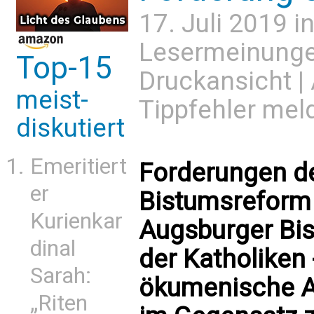
17. Juli 2019 i
Lesermeinung
Top-15
Druckansicht
|
meist-
Tippfehler mel
diskutiert
Emeritiert
Forderungen des
er
Bistumsreform 
Kurienkar
Augsburger Bis
dinal
der Katholiken 
Sarah:
ökumenische A
„Riten