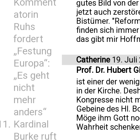
Komment
gutes Bild von der
jetzt auch zerstör
atorin
Bistümer. "Reformk
Ruhs
finden sich imme
fordert
das gibt mir Hoff
„Festung
Catherine
19. Juli
Europa“:
Prof. Dr. Hubert G
„Es geht
ist einer der wen
nicht
in der Kirche. Des
mehr
Kongresse nicht m
Gebeine des Hl. B
anders“
Möge ihm Gott noc
Kardinal
Wahrheit schenke
Burke ruft