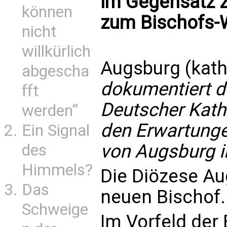
im Gegensatz z
können
zum Bischofs-
nicht
willkürlich
Augsburg (kath
abgescha
dokumentiert d
fft
Deutscher Kath
werden“
den Erwartunge
Ein Signal
von Augsburg in
des
Himmels?
Die Diözese Au
Das
neuen Bischof.
Schweige
Im Vorfeld der