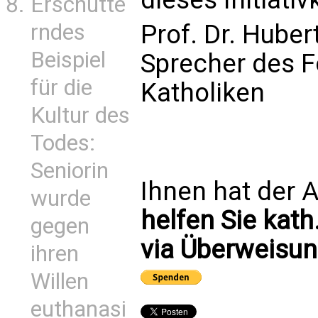
Erschütte
Prof. Dr. Huber
rndes
Beispiel
Sprecher des 
für die
Katholiken
Kultur des
Todes:
Seniorin
Ihnen hat der A
wurde
helfen Sie kath
gegen
via Überweisun
ihren
Willen
euthanasi