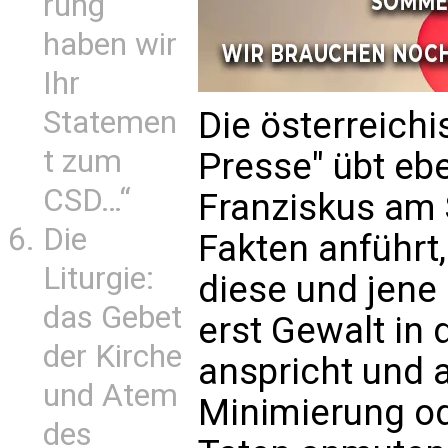
rung
haben wir
Ihr
Die österreich
Statemen
t zum
Presse" übt ebe
CSD…“
Franziskus am
Die
Fakten anführt,
Liturgie:
diese und jene 
das Gebet
erst Gewalt in 
der Kirche
anspricht und 
und Atem
Minimierung od
des