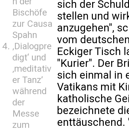
n der
sich der Schul
Bischöfe
stellen und wi
zur Causa
anzugehen", sc
Spahn
vom deutschen
‚Dialogpre
Eckiger Tisch
digt‘ und
"Kurier". Der B
‚meditativ
sich einmal in
er Tanz’
Vatikans mit K
während
katholische Gei
der
bezeichnete di
Messe
enttäuschend. "
zum