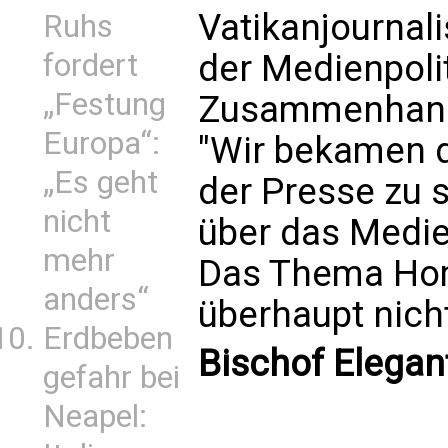
Vatikanjournali
Ruhs
der Medienpoli
fordert
„Festung
Zusammenhang 
Europa“:
"Wir bekamen d
„Es geht
der Presse zu 
nicht
über das Medie
mehr
Das Thema Hom
anders“
überhaupt nich
Erdbeben
Bischof Elegan
gefahr bei
Neapel: