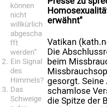
Presse zu spr
können
Homosexualität
nicht
erwähnt"
willkürlich
abgescha
Vatikan (kath.n
fft
Die Abschlussr
werden“
beim Missbrau
Ein Signal
Missbrauchsop
des
Himmels?
gesorgt. Seine
Das
schamlose Vers
Schweige
die Spitze der