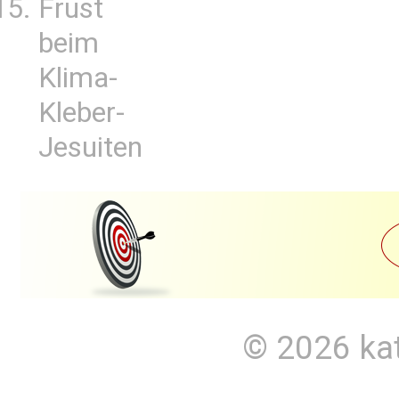
Frust
beim
Klima-
Kleber-
Jesuiten
© 2026
ka