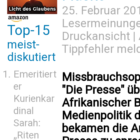
25. Februar 20
Lesermeinung
Top-15
Druckansicht
|
meist-
Tippfehler mel
diskutiert
Emeritiert
Missbrauchsopf
er
"Die Presse" übt
Kurienkar
Afrikanischer B
dinal
Medienpolitik d
Sarah:
bekamen die An
„Riten