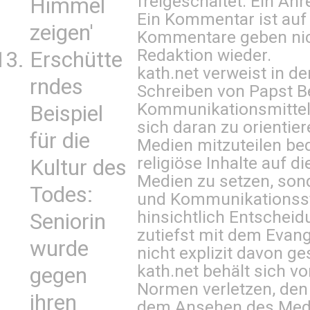
freigeschaltet. Ein Anr
Himmel
Ein Kommentar ist auf
zeigen'
Kommentare geben nic
Redaktion wieder.
Erschütte
kath.net verweist in
rndes
Schreiben von Papst B
Kommunikationsmittel 
Beispiel
sich daran zu orientie
für die
Medien mitzuteilen be
religiöse Inhalte auf 
Kultur des
Medien zu setzen, sond
Todes:
und Kommunikationsst
hinsichtlich Entscheid
Seniorin
zutiefst mit dem Eva
wurde
nicht explizit davon ge
kath.net behält sich v
gegen
Normen verletzen, den
ihren
dem Ansehen des Mediu