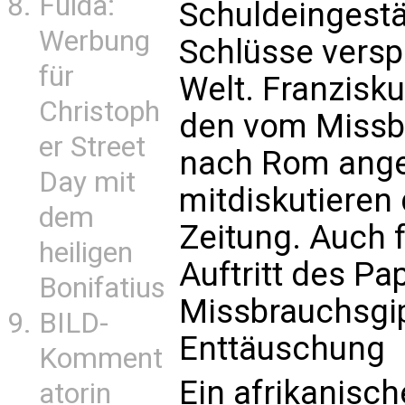
Fulda:
Schuldeingestä
Werbung
Schlüsse versp
für
Welt. Franzisk
Christoph
den vom Missbr
er Street
nach Rom anger
Day mit
mitdiskutieren 
dem
Zeitung. Auch f
heiligen
Auftritt des Pa
Bonifatius
Missbrauchsgip
BILD-
Enttäuschung
Komment
Ein afrikanisch
atorin