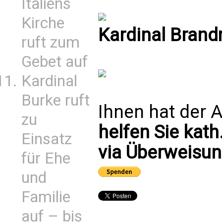
Italiens
Kirche
Kardinal Brand
ruft zum
Gebet auf
Kardinal
Burke ruft
Ihnen hat der A
zu
helfen Sie kath
Einsatz
via Überweisun
für Ehe
und
Familie
auf – bis