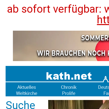
ab sofort verfügbar: 
ht
Suche