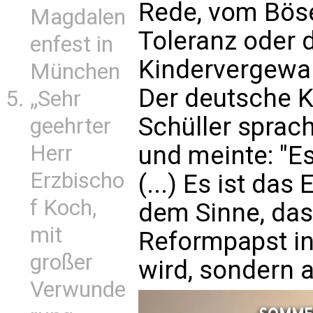
Rede, vom Böse
Magdalen
Toleranz oder
enfest in
Kindervergewal
München
Der deutsche 
„Sehr
Schüller sprac
geehrter
und meinte: "E
Herr
Erzbischo
(...) Es ist das
f Koch,
dem Sinne, das
mit
Reformpapst in
großer
wird, sondern a
Verwunde