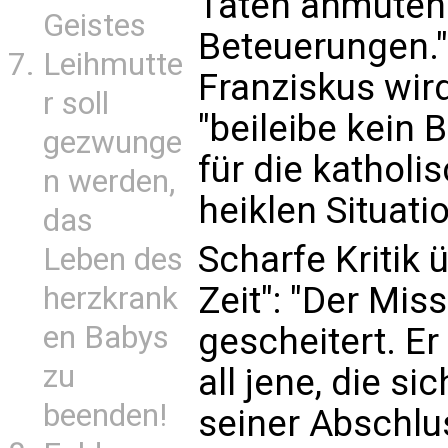
Taten anmuten.
Geistes
Beteuerungen."
Leihmutte
Franziskus wird
r soll
"beileibe kein 
gezwunge
für die katholi
n werden,
heiklen Situati
das
Scharfe Kritik 
Leben des
Zeit": "Der Mis
herzkrank
en Babys
gescheitert. Er
zu
all jene, die s
beenden!
seiner Abschlu