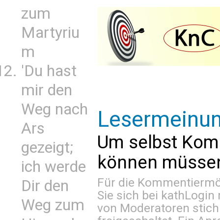
zum
Martyriu
m
'Du hast
mir den
Weg nach
Lesermeinu
Ars
Um selbst Kom
gezeigt;
können müssen 
ich werde
Für die Kommentiermög
Dir den
Sie sich bei
kathLogin 
Weg zum
von Moderatoren stich