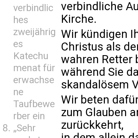
verbindliche A
verbindlic
Kirche.
hes
zweijährig
Wir kündigen I
es
Christus als de
Katechu
wahren Retter
menat für
während Sie da
erwachse
skandalösem Ve
ne
Wir beten dafü
Taufbewe
zum Glauben an
rber ein
zurückkehrt,
„Sehr
in dem allein 