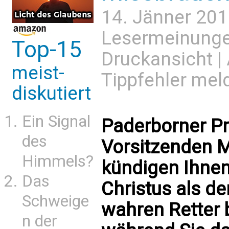
14. Jänner 201
Lesermeinung
Top-15
Druckansicht
|
meist-
Tippfehler mel
diskutiert
Ein Signal
Paderborner Pri
des
Vorsitzenden Ma
Himmels?
kündigen Ihnen
Das
Christus als de
Schweige
wahren Retter
n der