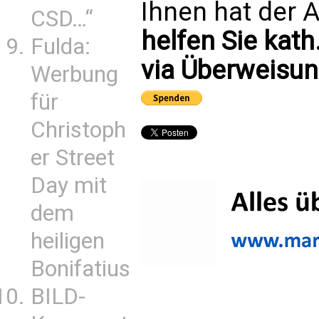
Ihnen hat der A
CSD…“
helfen Sie kath
Fulda:
via Überweisun
Werbung
für
Christoph
er Street
Day mit
dem
heiligen
Bonifatius
BILD-