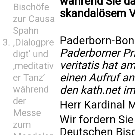
während Sie da
Bischöfe
skandalösem Ve
zur Causa
Spahn
Paderborn-Bon
‚Dialogpre
Paderborner Pr
digt‘ und
veritatis hat a
‚meditativ
einen Aufruf an
er Tanz’
den kath.net im
während
der
Herr Kardinal 
Messe
Wir fordern Sie
zum
Deutschen Bis