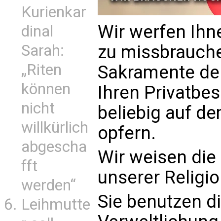
Kurienkar
Wir werfen Ihne
dinal
zu missbrauche
Sarah:
„Riten
Sakramente der
können
Ihren Privatbes
nicht
beliebig auf de
willkürlich
opfern.
abgescha
Wir weisen die
fft
unserer Religio
werden“
Sie benutzen d
Leihmutte