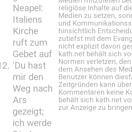
Medien mitzuteilen be
Neapel:
religiöse Inhalte auf 
Medien zu setzen, sond
Italiens
und Kommunikationsst
Kirche
hinsichtlich Entscheid
zutiefst mit dem Eva
ruft zum
nicht explizit davon ge
Gebet auf
kath.net behält sich v
Normen verletzen, den
'Du hast
dem Ansehen des Mediu
mir den
Benutzer können diesfa
Zeitgründen kann über
Weg nach
Kommentaren keine Ko
Ars
behält sich kath.net vo
zur Anzeige zu bringen
gezeigt;
ich werde