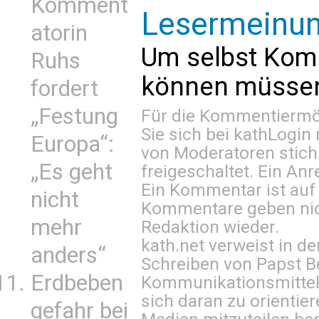
Komment
Lesermeinu
atorin
Um selbst Kom
Ruhs
können müssen 
fordert
„Festung
Für die Kommentiermög
Sie sich bei
kathLogin 
Europa“:
von Moderatoren stich
„Es geht
freigeschaltet. Ein Anr
Ein Kommentar ist auf
nicht
Kommentare geben nic
mehr
Redaktion wieder.
kath.net verweist in
anders“
Schreiben von Papst B
Erdbeben
Kommunikationsmittel 
sich daran zu orientie
gefahr bei