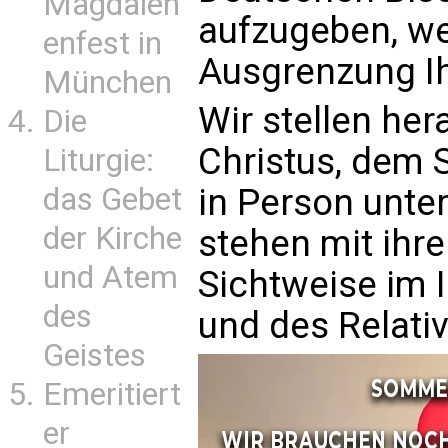
Magdalen
aufzugeben, wei
enfest in
Ausgrenzung Ih
München
Wir stellen her
Die
Christus, dem 
Liturgie:
in Person unter
das Gebet
der Kirche
stehen mit ihr
und Atem
Sichtweise im 
des
und des Relati
Geistes
Emeritiert
er