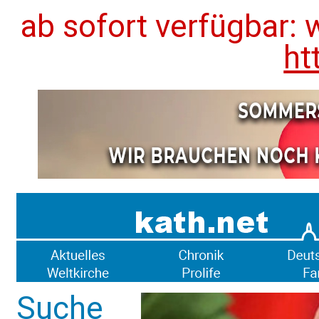
ab sofort verfügbar: 
ht
Suche