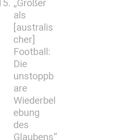
„Größer
als
[australis
cher]
Football:
Die
unstoppb
are
Wiederbel
ebung
des
Glaubens“