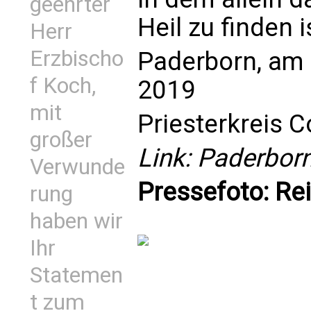
geehrter
Heil zu finden i
Herr
Erzbischo
Paderborn, am 
f Koch,
2019
mit
Priesterkreis 
großer
Link:
Paderborn
Verwunde
Pressefoto: Re
rung
haben wir
Ihr
Statemen
t zum