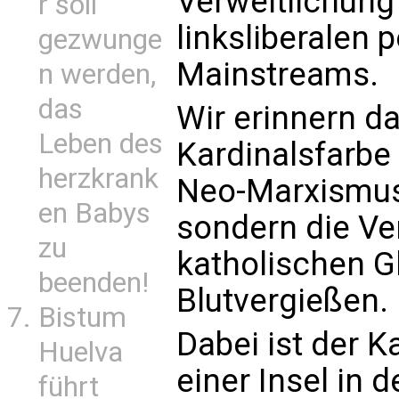
Verweltlichung
r soll
linksliberalen 
gezwunge
Mainstreams.
n werden,
das
Wir erinnern da
Leben des
Kardinalsfarbe 
herzkrank
Neo-Marxismus
en Babys
sondern die Ve
zu
katholischen G
beenden!
Blutvergießen.
Bistum
Dabei ist der 
Huelva
einer Insel in 
führt