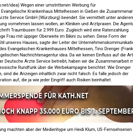
.net/
idea
) Wegen einer umstrittenen Werbung für
 Evangelische Krankenhaus Mittelhessen in Gießen die Zusammenar
Ärzte Service GmbH (Würzburg) beendet. Sie vermittelt unter andere
rung vornehmen lassen wollen, an Kliniken und Arztpraxen. Die Agent
chrift Traumbusen für 2.999 Euro. Zugleich wird eine Ratenzahlung
ge Frau mit üppiger Oberweite im Bikini zu sehen. Diese Form der
Stil unseres Hauses, sagte der Leiter der Unternehmenskommunikat
des Evangelischen Krankenhauses Mittelhessen, Tino Drenger (Frank
elischen Nachrichtenagentur idea. Da wir keinen Einfluss auf die Art
r Deutsche Ärzte Service betreibt, haben wir die Zusammenarbeit m
 Hessische Rundfunk über die Werbekampagne berichtet. Wie Drenger
, sind die Anzeigen inhaltlich zwar nicht falsch. Es falle jedoch der
ion auf, die ja wie jeder Eingriff auch Risiken beinhaltet.
ung machten aber der Medienhype um Heidi Klum, US-Fernsehserien