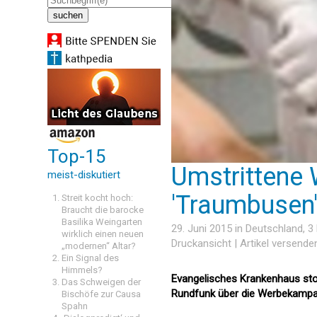
Top-15
Umstrittene
meist-diskutiert
'Traumbusen
Streit kocht hoch:
Braucht die barocke
Basilika Weingarten
29. Juni 2015 in
Deutschland
, 
wirklich einen neuen
Druckansicht
|
Artikel versende
„modernen“ Altar?
Ein Signal des
Himmels?
Evangelisches Krankenhaus sto
Das Schweigen der
Rundfunk über die Werbekampag
Bischöfe zur Causa
Spahn