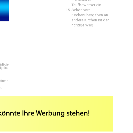
Taufbewerber ein
Schönborn:
Kirchenübergaben an
andere Kirchen ist der
richtige Weg
e
dt die
igiöse
ediums
n.