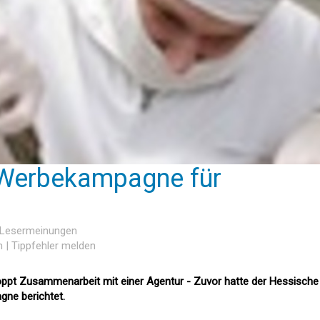
 Werbekampagne für
'
3 Lesermeinungen
n
|
Tippfehler melden
ppt Zusammenarbeit mit einer Agentur - Zuvor hatte der Hessische
ne berichtet.