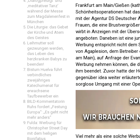
‚Dialogpredigt‘ und
Frankfurt am Main/Gießen (kath
‚meditativer Tanz’
während der Messe
Schönheitsoperationen hat das
zum Magdalenenfest in
mit der Agentur DS Deutscher 
München
Frauen, die eine Brustvergröße
Die Liturgie: das Gebet
wirbt in Anzeigen mit der Übers
der Kirche und Atem
angeboten. Daneben ist eine jun
des Geistes
Leihmutter soll
Werbung entspricht nicht dem 
gezwungen werden,
von Agaplesion, dem Betreiber 
das Leben des
am Main), auf Anfrage der Evang
herzkranken Babys zu
Werbung nehmen können, die de
beenden!
Bistum Huelva führt
ihm beendet. Zuvor hatte der
verbindliches
gegenüber idea weiter erläuterte
zweijähriges
sorglose Umgang mit einer Operat
Katechumenat für
erwachsene
Taufbewerber ein
BILD-Kommentatorin
Ruhs fordert „Festung
Europa“: „Es geht nicht
mehr anders“
Fulda: Werbung für
Christopher Street Day
mit dem heiligen
Viel mehr als eine solche Werb
Bonifatius