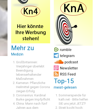
Mehr zu
Medizin
Großbritannien:
Vierjähriger überlebt
Beendigung
lebenserhaltender
Maßnahmen
Top-15
Kamerun: Pflanzliche
Heilmittel gegen Corona
meist-gelesen
zeigen Erfolg
Coronavirus: Kardinal
Sommerspende für
Burke gegen Impfpflicht
kath.net - Bitte helfen
China: Mann nach fünf
SIE uns jetzt JETZT!
Jahren aus dem
Streit kocht hoch: