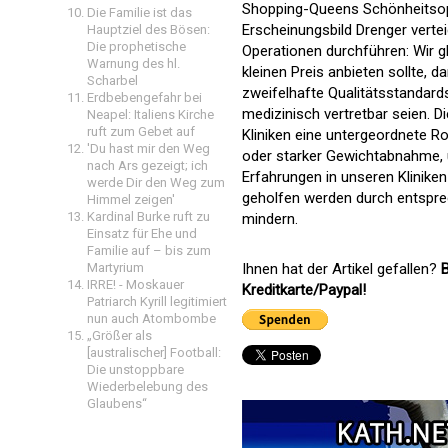
Shopping-Queens Schönheitsop
Die Familie ist das
Erscheinungsbild Drenger verte
Hauptziel des Bösen:
Die prophetische
Operationen durchführen: Wir 
Warnung des hl.
kleinen Preis anbieten sollte, 
Scharbel
zweifelhafte Qualitätsstandard
Erdbebengefahr bei
medizinisch vertretbar seien. 
Neapel: Italiens Kirche
ruft zum Gebet auf
Kliniken eine untergeordnete R
'Du hast mir den Weg
oder starker Gewichtabnahme, 
nach Ars gezeigt; ich
Erfahrungen in unseren Kliniken
werde Dir den Weg zum
geholfen werden durch entsprec
Himmel zeigen'
Kardinal Burke ruft zu
mindern.
Einsatz für Ehe und
Familie auf – bis zum
Ihnen hat der Artikel gefallen?
B
Martyrium
IRRE! - Moskauer
Kreditkarte/Paypal!
Patriarch Kyrill legitimiert
nun auch Atombombe
„Größer als
[australischer] Football:
Die unstoppbare
Wiederbelebung des
Glaubens“