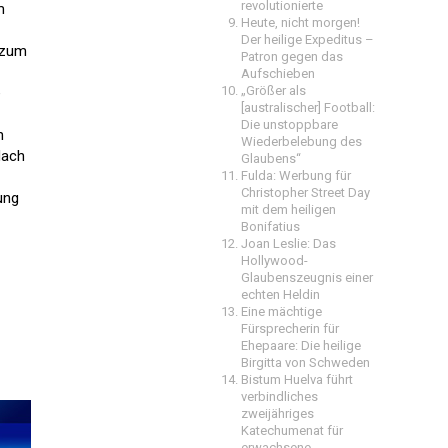
revolutionierte
m
Heute, nicht morgen!
Der heilige Expeditus –
n zum
Patron gegen das
Aufschieben
„Größer als
e
[australischer] Football:
Die unstoppbare
n
Wiederbelebung des
Nach
Glaubens“
Fulda: Werbung für
Christopher Street Day
ung
mit dem heiligen
Bonifatius
Joan Leslie: Das
Hollywood-
Glaubenszeugnis einer
echten Heldin
Eine mächtige
Fürsprecherin für
Ehepaare: Die heilige
Birgitta von Schweden
Bistum Huelva führt
verbindliches
zweijähriges
Katechumenat für
erwachsene