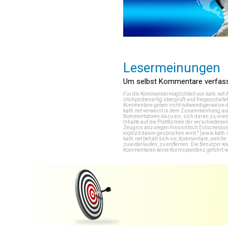
Lesermeinungen
Um selbst Kommentare verfasse
Für die Kommentiermöglichkeit von kath.net-
stichprobenartig überprüft und freigeschalte
Kommentare geben nicht notwendigerweise di
kath.net verweist in dem Zusammenhang auch
Kommentatoren dazu ein, sich daran zu orien
Inhalte auf die Plattformen der verschieden
Zeugnis abzulegen hinsichtlich Entscheidung
explizit davon gesprochen wird." (
www.kath.
kath.net behält sich vor, Kommentare, welch
zuwiderlaufen, zu entfernen. Die Benutzer k
Kommentaren keine Korrespondenz geführt werd