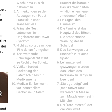
Wachkoma zu sich
Braucht die barocke
gekommen
Basilika Weingarten
beit
Anmerkungen zu den
wirklich einen neuen
m
Aussagen von Papst
„modernen“ Altar?
ur
Franziskus über
Ein Signal des
Transsexuelle
Himmels?
Pränataler Test
Die Familie ist das
entmenschlicht
Hauptziel des Bösen:
ion
Ungeborene mit Down-
Die prophetische
furt
Syndrom
Warnung des hl.
Nicht zu sorglos mit der
Scharbel
 der
'Pille danach' umgehen
Das Schweigen der
it
Ärzteverbände:
Bischöfe zur Causa
Schweigepflicht steht
Spahn
zu Recht unter Schutz
Leihmutter soll
Vatikan fordert
gezwungen werden,
Lockerung des
das Leben des
Patentschutzes für
herzkranken Babys zu
Medikamente
beenden!
Medizin-Ethiker warnt
‚Dialogpredigt‘ und
vor industriellem
‚meditativer Tanz’
Denken in Spitälern
während der Messe
zum Magdalenenfest in
München
Der "rote Priester", der
 und
die Musikwelt