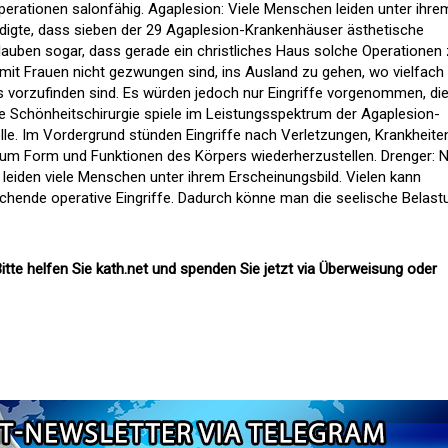
erationen salonfähig. Agaplesion: Viele Menschen leiden unter ihre
idigte, dass sieben der 29 Agaplesion-Krankenhäuser ästhetische
glauben sogar, dass gerade ein christliches Haus solche Operatione
damit Frauen nicht gezwungen sind, ins Ausland zu gehen, wo vielfach
s vorzufinden sind. Es würden jedoch nur Eingriffe vorgenommen, di
Die Schönheitschirurgie spiele im Leistungsspektrum der Agaplesion-
olle. Im Vordergrund stünden Eingriffe nach Verletzungen, Krankheite
um Form und Funktionen des Körpers wiederherzustellen. Drenger: 
 leiden viele Menschen unter ihrem Erscheinungsbild. Vielen kann
hende operative Eingriffe. Dadurch könne man die seelische Belast
itte helfen Sie kath.net und spenden Sie jetzt via Überweisung oder