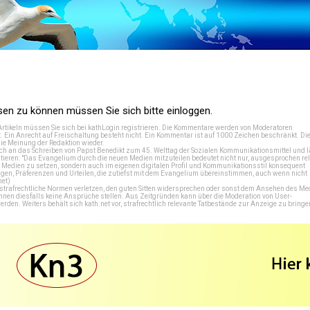
n zu können müssen Sie sich bitte einloggen.
Artikeln müssen Sie sich bei
kathLogin registrieren
. Die Kommentare werden von Moderatoren
t. Ein Anrecht auf Freischaltung besteht nicht. Ein Kommentar ist auf 1000 Zeichen beschränkt. Di
e Meinung der Redaktion wieder.
 an das Schreiben von Papst Benedikt zum 45. Welttag der Sozialen Kommunikationsmittel und lä
tieren: "Das Evangelium durch die neuen Medien mitzuteilen bedeutet nicht nur, ausgesprochen rel
en Medien zu setzen, sondern auch im eigenen digitalen Profil und Kommunikationsstil konsequent
en, Präferenzen und Urteilen, die zutiefst mit dem Evangelium übereinstimmen, auch wenn nicht
net
)
e strafrechtliche Normen verletzen, den guten Sitten widersprechen oder sonst dem Ansehen des M
önnen diesfalls keine Ansprüche stellen. Aus Zeitgründen kann über die Moderation von User-
en. Weiters behält sich kath.net vor, strafrechtlich relevante Tatbestände zur Anzeige zu bringe