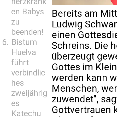
herzkrank
en Babys
Bereits am Mit
zu
Ludwig Schwar
beenden!
einen Gottesdi
Bistum
Schreins. Die h
Huelva
überzeugt gewe
führt
Gottes im Klei
verbindlic
werden kann w
hes
Menschen, wenn
zweijährig
zuwendet", sag
es
Gottvertrauen 
Katechu