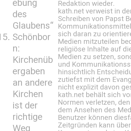
ebung
Redaktion wieder.
kath.net verweist in
des
Schreiben von Papst B
Glaubens“
Kommunikationsmittel 
sich daran zu orientie
Schönbor
Medien mitzuteilen be
n:
religiöse Inhalte auf 
Medien zu setzen, sond
Kirchenüb
und Kommunikationsst
ergaben
hinsichtlich Entscheid
zutiefst mit dem Eva
an andere
nicht explizit davon ge
Kirchen
kath.net behält sich v
Normen verletzen, den
ist der
dem Ansehen des Mediu
richtige
Benutzer können diesfa
Zeitgründen kann über
Weg