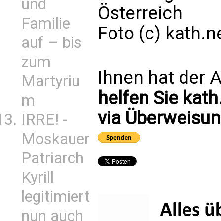
und
Österreich
Familie
Foto (c) kath.
auf – bis
zum
Ihnen hat der A
Martyriu
helfen Sie kath
m
via Überweisun
IRRE! -
Moskauer
Patriarch
Kyrill
legitimiert
nun auch