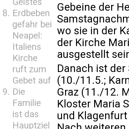
Geistes
Gebeine der He
Erdbeben
Samstagnachmi
gefahr bei
wo sie in der K
Neapel:
der Kirche Mari
Italiens
ausgestellt se
Kirche
Danach ist der
ruft zum
(10./11.5.; Kar
Gebet auf
Graz (11./12. M
Die
Kloster Maria 
Familie
ist das
und Klagenfurt
Hauptziel
Nach weiteren 