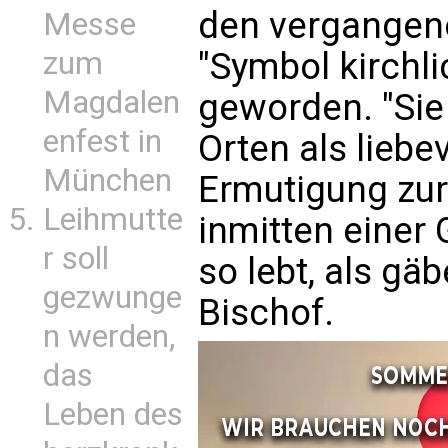
den vergangen
Messe
"Symbol kirchl
zum
Magdalen
geworden. "Sie
enfest in
Orten als liebe
München
Ermutigung zur
Leihmutte
inmitten einer 
r soll
so lebt, als gä
gezwunge
Bischof.
n werden,
das
Leben des