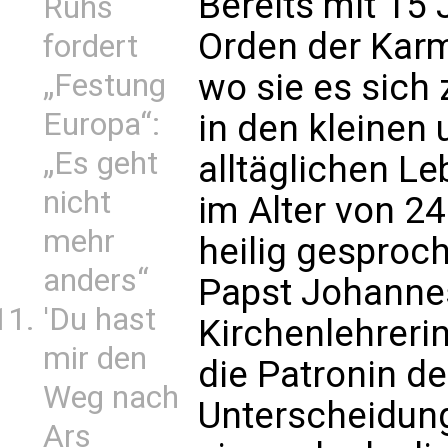
Bereits mit 15 
Ruhs
Orden der Karme
fordert
wo sie es sich
„Festung
Europa“:
in den kleinen
„Es geht
alltäglichen Le
nicht
im Alter von 2
mehr
heilig gesproc
anders“
Papst Johannes 
'Du hast
Kirchenlehrerin
mir den
die Patronin de
Weg nach
Unterscheidung
Ars