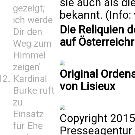
sie auch als di
gezeigt;
bekannt. (Info
ich werde
Die Reliquien d
Dir den
auf Österreichre
Weg zum
Himmel
zeigen'
Original Orden
Kardinal
von Lisieux
Burke ruft
zu
Einsatz
Copyright 2015
für Ehe
Presseagentur