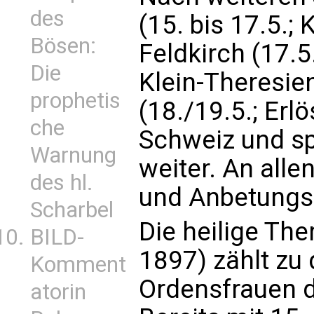
des
(15. bis 17.5.;
Bösen:
Feldkirch (17.5
Die
Klein-Theresie
prophetis
(18./19.5.; Erlö
che
Schweiz und sp
Warnung
weiter. An alle
des hl.
und Anbetungs
Scharbel
Die heilige The
BILD-
1897) zählt zu
Komment
Ordensfrauen d
atorin