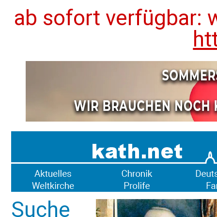
ab sofort verfügbar: 
ht
Suche