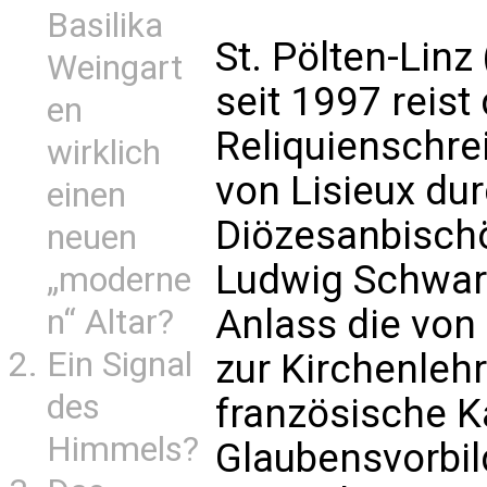
Basilika
St. Pölten-Linz
Weingart
seit 1997 reist 
en
Reliquienschre
wirklich
von Lisieux dur
einen
Diözesanbisch
neuen
Ludwig Schwar
„moderne
Anlass die von
n“ Altar?
Ein Signal
zur Kirchenleh
des
französische Ka
Himmels?
Glaubensvorbild