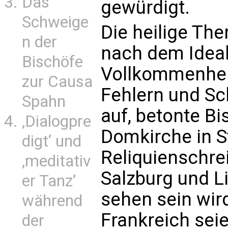
Das
gewürdigt.
Schweige
Die heilige The
n der
nach dem Ideal 
Bischöfe
Vollkommenhei
zur Causa
Fehlern und Sc
Spahn
auf, betonte Bi
‚Dialogpre
Domkirche in St
digt‘ und
Reliquienschre
‚meditativ
Salzburg und L
er Tanz’
sehen sein wir
während
Frankreich sei
der