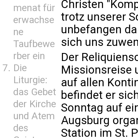
Christen "Komp
menat für
trotz unserer 
erwachse
unbefangen dar
ne
sich uns zuwen
Taufbewe
rber ein
Der Reliquiensc
Die
Missionsreise 
Liturgie:
auf allen Konti
das Gebet
befindet er si
der Kirche
Sonntag auf ei
und Atem
Augsburg organ
des
Station im St. 