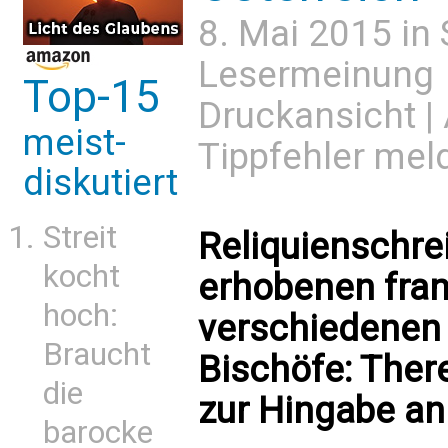
8. Mai 2015 in
Lesermeinung
Top-15
Druckansicht
|
meist-
Tippfehler mel
diskutiert
Streit
Reliquienschrei
kocht
erhobenen fran
hoch:
verschiedenen 
Braucht
Bischöfe: Ther
die
zur Hingabe an
barocke