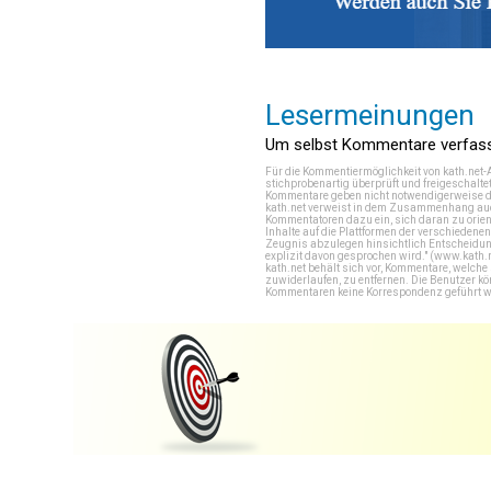
Lesermeinungen
Um selbst Kommentare verfasse
Für die Kommentiermöglichkeit von kath.net-
stichprobenartig überprüft und freigeschalte
Kommentare geben nicht notwendigerweise di
kath.net verweist in dem Zusammenhang auch
Kommentatoren dazu ein, sich daran zu orien
Inhalte auf die Plattformen der verschieden
Zeugnis abzulegen hinsichtlich Entscheidung
explizit davon gesprochen wird." (
www.kath.
kath.net behält sich vor, Kommentare, welch
zuwiderlaufen, zu entfernen. Die Benutzer k
Kommentaren keine Korrespondenz geführt werd