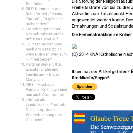
Die Störung der Religionsausüb
Bonifatius
Freiheitsstrafe von bis zu drei
BILD-Kommentatorin
Aktivistin zum Tatzeitpunkt He
Ruhs fordert „Festung
Europa“: „Es geht nicht
angewendet werden könne. Die
mehr anders“
Ermahnungen und Sozialstunden 
Erdbebengefahr bei
Neapel: Italiens Kirche
Die Femenstöraktion im Kölner
ruft zum Gebet auf
'Du hast mir den Weg
nach Ars gezeigt; ich
(C) 2014 KNA Katholische Nach
werde Dir den Weg zum
Himmel zeigen'
Kardinal Burke ruft zu
Einsatz für Ehe und
Ihnen hat der Artikel gefallen?
B
Familie auf – bis zum
Kreditkarte/Paypal!
Martyrium
IRRE! - Moskauer
Patriarch Kyrill legitimiert
nun auch Atombombe
„Größer als
[australischer] Football:
Die unstoppbare
Wiederbelebung des
Glaubens“