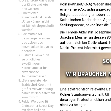
Die Liturgie: das Gebet
Köln (kath.net/KNA) Wegen ihr
der Kirche und Atem
des Geistes
eine Femen-Aktivistin angekla
Emeritierter
Religionsausübung erhoben, sag
Kurienkardinal Sarah:
Katholischen Nachrichten-Agen
„Riten können nicht
Stellungnahme, bevor über die 
willkürlich abgeschafft
werden“
Die Femen-Aktivistin Josephine
Leihmutter soll
Joachim Meisner an dessen 80. 
gezwungen werden,
auf dem «Ich bin Gott» stand. I
das Leben des
herzkranken Babys zu
Nackt-Protest informiert gewe
beenden!
Bistum Huelva führt
verbindliches
zweijähriges
Katechumenat für
erwachsene
Taufbewerber ein
„Sehr geehrter Herr
Erzbischof Koch, mit
Eine strafrechtlich relevante Be
großer Verwunderung
haben wir Ihr Statement
Kölner Staatsanwaltschaft, Ulf 
zum CSD…“
derartigen Protesten üblich und
Fulda: Werbung für
nicht zu belegen.
Christopher Street Day
mit dem heiligen