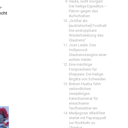
Heute, nicht morgen!
Der heilige Expeditus –
n-
Patron gegen das
echt
Aufschieben
„Größer als
[australischer] Football:
Die unstoppbare
Wiederbelebung des
Glaubens“
Joan Leslie: Das
Hollywood-
Glaubenszeugnis einer
echten Heldin
Eine mächtige
Fürsprecherin für
Ehepaare: Die heilige
Birgitta von Schweden
Bistum Huelva führt
verbindliches
zweijähriges
Katechumenat für
erwachsene
Taufbewerber ein
Medjugorje: Mladifest
startet mit Papstappell
zur Rückkehr zu
Christus