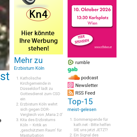
Mehr zu
Erzbistum Köln
st
Katholische
Kirchgemeinde in
Düsseldorf lädt zu
Gottesdienst zum CSD
ein
Top-15
Erzbistum Köln wehrt
meist-gelesen
sich gegen DDR-
Vergleich von ‚Maria 2.0’
Sommerspende für
Kita des Erzbistums
e
kath.net - Bitte helfen
Köln – Kritik an
SIE uns jetzt JETZT!
‚geschütztem Raum’ für
Ein Signal des
Masturbation