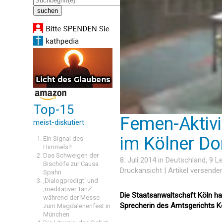
Top-15
Femen-Aktivi
meist-diskutiert
im Kölner D
Ein Signal des
Himmels?
Das Schweigen der
8. Juli 2014 in
Deutschland
, 9 
Bischöfe zur Causa
Druckansicht
|
Artikel versende
Spahn
‚Dialogpredigt‘ und
‚meditativer Tanz’
Die Staatsanwaltschaft Köln h
während der Messe
Sprecherin des Amtsgerichts Kö
zum Magdalenenfest in
München