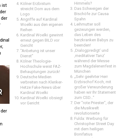
Himmels?
Kölner Erzbistum
 ist
Das Schweigen der
streicht Dom aus dem
der
Bischöfe zur Causa
Logo
 der
Spahn
Angriffe auf Kardinal
r
Leihmutter soll
Woelki aus den eigenen
gezwungen werden,
Reihen
das Leben des
Kardinal Woelki gewinnt
dinal
herzkranken Babys zu
erneut gegen BILD vor
beenden!
Gericht
r,
‚Dialogpredigt‘ und
"Anbetung ist unser
n
‚meditativer Tanz’
Dienst"
während der Messe
Kölner Theologie-
zum Magdalenenfest in
Hochschule weist FAZ-
München
Behauptungen zurück!
„Sehr geehrter Herr
Deutsche Medien
Erzbischof Koch, mit
verbreiten nach Kleriker-
großer Verwunderung
Hetze Fake-News über
haben wir Ihr Statement
Kardinal Woelki
zum CSD…“
Kardinal Woelki obsiegt
Der "rote Priester", der
vor Gericht
die Musikwelt
 der
revolutionierte
Fulda: Werbung für
rn
Christopher Street Day
mit dem heiligen
Bonifatius