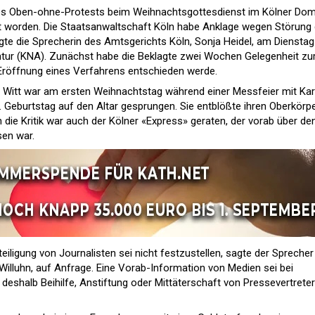
es Oben-ohne-Protests beim Weihnachtsgottesdienst im Kölner Dom
gt worden. Die Staatsanwaltschaft Köln habe Anklage wegen Störung 
te die Sprecherin des Amtsgerichts Köln, Sonja Heidel, am Dienstag
tur (KNA). Zunächst habe die Beklagte zwei Wochen Gelegenheit zu
Eröffnung eines Verfahrens entschieden werde.
 Witt war am ersten Weihnachtstag während einer Messfeier mit Kar
Geburtstag auf den Altar gesprungen. Sie entblößte ihren Oberkörpe
n die Kritik war auch der Kölner «Express» geraten, der vorab über de
sen war.
teiligung von Journalisten sei nicht festzustellen, sagte der Sprecher
Willuhn, auf Anfrage. Eine Vorab-Information von Medien sei bei
 deshalb Beihilfe, Anstiftung oder Mittäterschaft von Pressevertrete