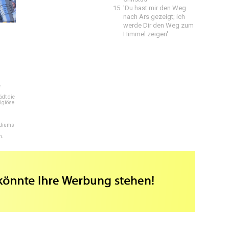
'Du hast mir den Weg
nach Ars gezeigt; ich
werde Dir den Weg zum
Himmel zeigen'
e
dt die
igiöse
ediums
n.