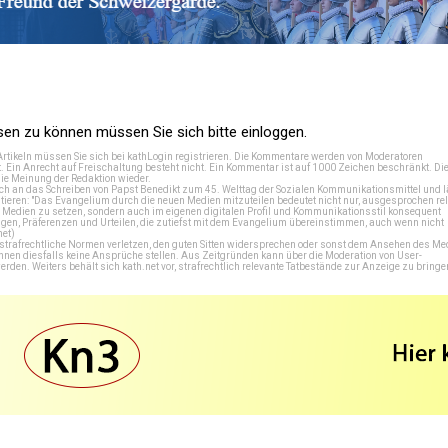
n zu können müssen Sie sich bitte einloggen.
Artikeln müssen Sie sich bei
kathLogin registrieren
. Die Kommentare werden von Moderatoren
t. Ein Anrecht auf Freischaltung besteht nicht. Ein Kommentar ist auf 1000 Zeichen beschränkt. Di
e Meinung der Redaktion wieder.
 an das Schreiben von Papst Benedikt zum 45. Welttag der Sozialen Kommunikationsmittel und lä
tieren: "Das Evangelium durch die neuen Medien mitzuteilen bedeutet nicht nur, ausgesprochen rel
en Medien zu setzen, sondern auch im eigenen digitalen Profil und Kommunikationsstil konsequent
en, Präferenzen und Urteilen, die zutiefst mit dem Evangelium übereinstimmen, auch wenn nicht
net
)
e strafrechtliche Normen verletzen, den guten Sitten widersprechen oder sonst dem Ansehen des M
önnen diesfalls keine Ansprüche stellen. Aus Zeitgründen kann über die Moderation von User-
en. Weiters behält sich kath.net vor, strafrechtlich relevante Tatbestände zur Anzeige zu bringe