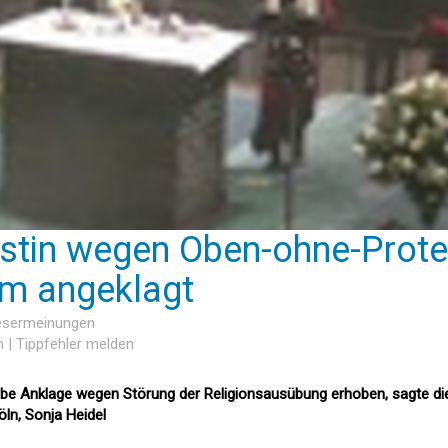
stin wegen Oben-ohne-Prote
om angeklagt
Lesermeinungen
n
|
Tippfehler melden
abe Anklage wegen Störung der Religionsausübung erhoben, sagte di
ln, Sonja Heidel