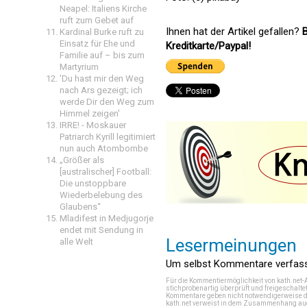
Neapel: Italiens Kirche
ruft zum Gebet auf
Ihnen hat der Artikel gefallen?
B
Kardinal Burke ruft zu
Einsatz für Ehe und
Kreditkarte/Paypal!
Familie auf – bis zum
Martyrium
'Du hast mir den Weg
nach Ars gezeigt; ich
werde Dir den Weg zum
Himmel zeigen'
IRRE! - Moskauer
Patriarch Kyrill legitimiert
nun auch Atombombe
„Größer als
[australischer] Football:
Die unstoppbare
Wiederbelebung des
Glaubens“
Mladifest in Medjugorje
endet mit Sendung in
Lesermeinungen
alle Welt
Um selbst Kommentare verfasse
Für die Kommentiermöglichkeit von kath.net-
stichprobenartig überprüft und freigeschalte
Kommentare geben nicht notwendigerweise di
kath.net verweist in dem Zusammenhang auch