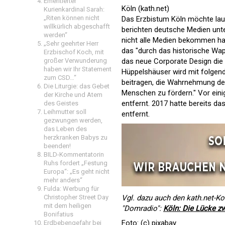
Emeritierter
Köln (kath.net)
Kurienkardinal Sarah:
„Riten können nicht
Das Erzbistum Köln möchte lau
willkürlich abgeschafft
berichten deutsche Medien unter
werden“
nicht alle Medien bekommen hab
„Sehr geehrter Herr
das "durch das historische Wap
Erzbischof Koch, mit
großer Verwunderung
das neue Corporate Design die 
haben wir Ihr Statement
Hüppelshäuser wird mit folgend
zum CSD…“
beitragen, die Wahrnehmung der
Die Liturgie: das Gebet
Menschen zu fördern." Vor eini
der Kirche und Atem
entfernt. 2017 hatte bereits 
des Geistes
Leihmutter soll
entfernt.
gezwungen werden,
das Leben des
herzkranken Babys zu
beenden!
BILD-Kommentatorin
Ruhs fordert „Festung
Europa“: „Es geht nicht
mehr anders“
Fulda: Werbung für
Christopher Street Day
Vgl. dazu auch den kath.net-
mit dem heiligen
"Domradio":
Köln: Die Lücke 
Bonifatius
Foto: (c) pixabay
Erdbebengefahr bei