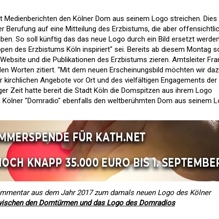
t Medienberichten den Kölner Dom aus seinem Logo streichen. Dies
 Berufung auf eine Mitteilung des Erzbistums, die aber offensichtli
en. So soll künftig das das neue Logo durch ein Bild ersetzt werden
pen des Erzbistums Köln inspiriert" sei. Bereits ab diesem Montag so
Website und die Publikationen des Erzbistums zieren. Amtsleiter Fra
en Worten zitiert. "Mit dem neuen Erscheinungsbild möchten wir da
 kirchlichen Angebote vor Ort und des vielfältigen Engagements der
ger Zeit hatte bereit die Stadt Köln die Domspitzen aus ihrem Logo
das Kölner "Domradio" ebenfalls den weltberühmten Dom aus seinem 
Kommentar aus dem Jahr 2017 zum damals neuen Logo des Kölner
zwischen den Domtürmen und das Logo des Domradios