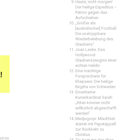
Heute, nicht morgen!
Der heilige Expeditus –
Patron gegen das
Aufschieben
„Größer als
[australischer] Football:
Die unstoppbare
Wiederbelebung des
Glaubens“
Joan Leslie: Das
Hollywood-
Glaubenszeugnis einer
echten Heldin
Eine mächtige
Fürsprecherin für
Ehepaare: Die heilige
Birgitta von Schweden
Emeritierter
Kurienkardinal Sarah:
„Riten können nicht
willkürlich abgeschafft
werden“
Medjugorje: Mladifest
startet mit Papstappell
zur Rückkehr zu
e
Christus
dt die
'Du hast mir den Weg