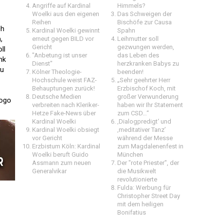
Angriffe auf Kardinal
Himmels?
Woelki aus den eigenen
Das Schweigen der
Reihen
Bischöfe zur Causa
ch
Kardinal Woelki gewinnt
Spahn
,
erneut gegen BILD vor
Leihmutter soll
Gericht
gezwungen werden,
ll
"Anbetung ist unser
das Leben des
nk
Dienst"
herzkranken Babys zu
zu
Kölner Theologie-
beenden!
Hochschule weist FAZ-
„Sehr geehrter Herr
Behauptungen zurück!
Erzbischof Koch, mit
Deutsche Medien
großer Verwunderung
Logo
verbreiten nach Kleriker-
haben wir Ihr Statement
Hetze Fake-News über
zum CSD…“
Kardinal Woelki
‚Dialogpredigt‘ und
Kardinal Woelki obsiegt
‚meditativer Tanz’
vor Gericht
während der Messe
Erzbistum Köln: Kardinal
zum Magdalenenfest in
Woelki beruft Guido
München
Assmann zum neuen
Der "rote Priester", der
Generalvikar
die Musikwelt
revolutionierte
Fulda: Werbung für
Christopher Street Day
mit dem heiligen
Bonifatius