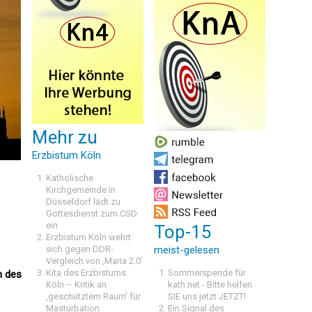
Mehr zu
Erzbistum Köln
Katholische
Kirchgemeinde in
Düsseldorf lädt zu
Gottesdienst zum CSD
ein
Top-15
Erzbistum Köln wehrt
sich gegen DDR-
meist-gelesen
Vergleich von ‚Maria 2.0’
Kita des Erzbistums
Sommerspende für
n des
Köln – Kritik an
kath.net - Bitte helfen
‚geschütztem Raum’ für
SIE uns jetzt JETZT!
Masturbation
Ein Signal des