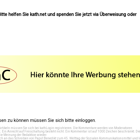
itte helfen Sie kath.net und spenden Sie jetzt via Überweisung oder
n zu können müssen Sie sich bitte einloggen.
Artikeln müssen Sie sich bei
kathLogin registrieren
. Die Kommentare werden von Moderatoren
t. Ein Anrecht auf Freischaltung besteht nicht. Ein Kommentar ist auf 1000 Zeichen beschränkt. Di
e Meinung der Redaktion wieder.
 an das Schreiben von Papst Benedikt zum 45. Welttag der Sozialen Kommunikationsmittel und lä