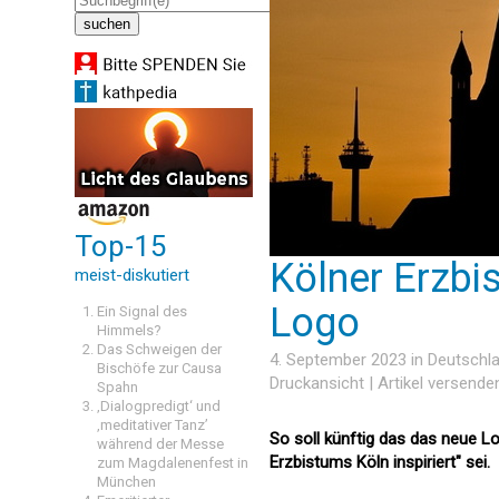
Top-15
Kölner Erzbi
meist-diskutiert
Logo
Ein Signal des
Himmels?
Das Schweigen der
4. September 2023 in
Deutschl
Bischöfe zur Causa
Druckansicht
|
Artikel versende
Spahn
‚Dialogpredigt‘ und
‚meditativer Tanz’
So soll künftig das das neue L
während der Messe
Erzbistums Köln inspiriert" sei.
zum Magdalenenfest in
München