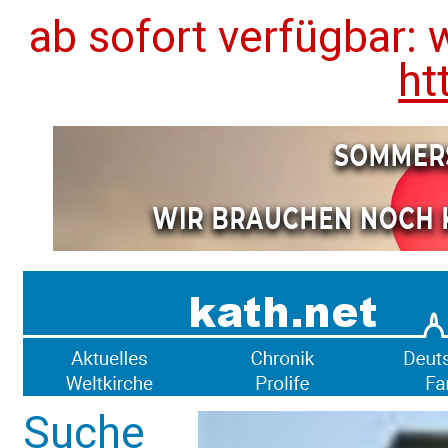
ab sofort verfügbar: 
ht
Suche