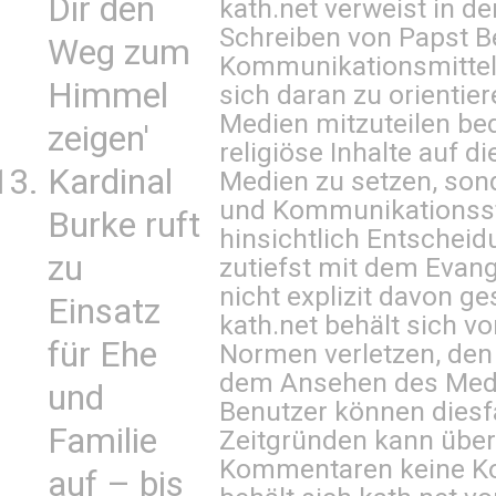
Dir den
kath.net verweist in
Schreiben von Papst B
Weg zum
Kommunikationsmittel 
Himmel
sich daran zu orientie
Medien mitzuteilen be
zeigen'
religiöse Inhalte auf 
Kardinal
Medien zu setzen, sond
und Kommunikationsst
Burke ruft
hinsichtlich Entscheid
zu
zutiefst mit dem Eva
nicht explizit davon ge
Einsatz
kath.net behält sich v
für Ehe
Normen verletzen, den
dem Ansehen des Mediu
und
Benutzer können diesfa
Familie
Zeitgründen kann über
Kommentaren keine Ko
auf – bis