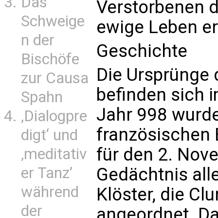
Das
Verstorbenen d
Schweige
ewige Leben er
n der
Geschichte
Bischöfe
Die Ursprünge 
zur Causa
befinden sich 
Spahn
Jahr 998 wurde
‚Dialogpre
französischen 
digt‘ und
für den 2. Nov
‚meditativ
Gedächtnis alle
er Tanz’
während
Klöster, die Clu
der
angeordnet. Das