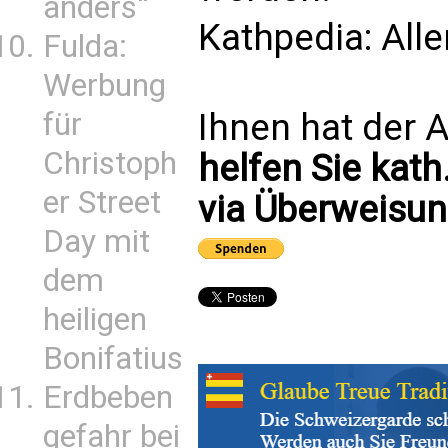
anders“
Kathpedia:
Alle
Fulda:
Werbung
Ihnen hat der A
für
Christoph
helfen Sie kath
er Street
via Überweisun
Day mit
dem
heiligen
Bonifatius
Erdbeben
gefahr bei