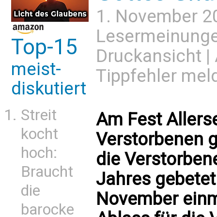
1. November 2
Lesermeinung
Top-15
Druckansicht
|
meist-
Tippfehler mel
diskutiert
Streit
Am Fest Allers
kocht
Verstorbenen g
hoch:
die Verstorbe
Braucht
Jahres gebetet 
die
November einm
barocke