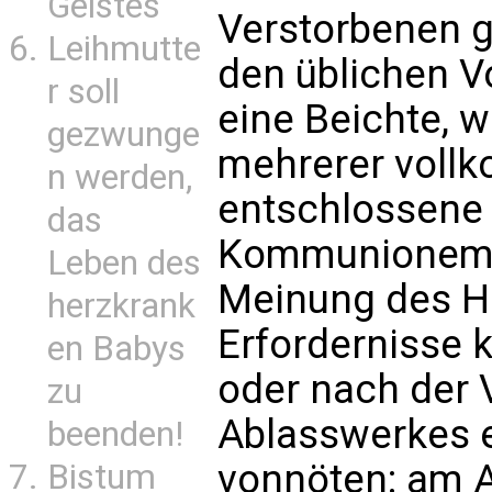
Geistes
Verstorbenen 
Leihmutte
den üblichen V
r soll
eine Beichte, 
gezwunge
mehrerer voll
n werden,
entschlossene 
das
Kommunionempf
Leben des
Meinung des He
herzkrank
Erfordernisse 
en Babys
oder nach der 
zu
Ablasswerkes e
beenden!
vonnöten: am A
Bistum