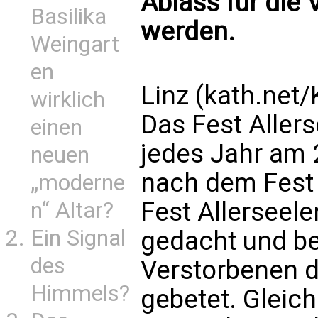
Ablass für die
Basilika
werden.
Weingart
en
Linz (kath.net
wirklich
Das Fest Allers
einen
jedes Jahr am 
neuen
nach dem Fest 
„moderne
Fest Allerseel
n“ Altar?
Ein Signal
gedacht und be
des
Verstorbenen 
Himmels?
gebetet. Gleichz