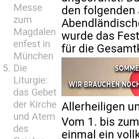
Messe
den folgenden 
zum
Abendländische
Magdalen
wurde das Fest
enfest in
für die Gesamt
München
Die
Liturgie:
das Gebet
der Kirche
Allerheiligen u
und Atem
Vom 1. bis zum
des
einmal ein vol