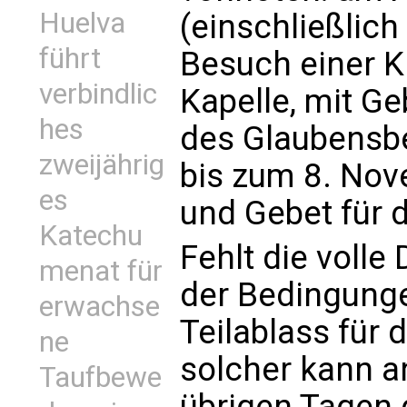
Huelva
(einschließlich
führt
Besuch einer K
verbindlic
Kapelle, mit G
hes
des Glaubensbe
zweijährig
bis zum 8. Nov
es
und Gebet für 
Katechu
Fehlt die volle 
menat für
der Bedingungen
erwachse
Teilablass für 
ne
solcher kann a
Taufbewe
übrigen Tagen 