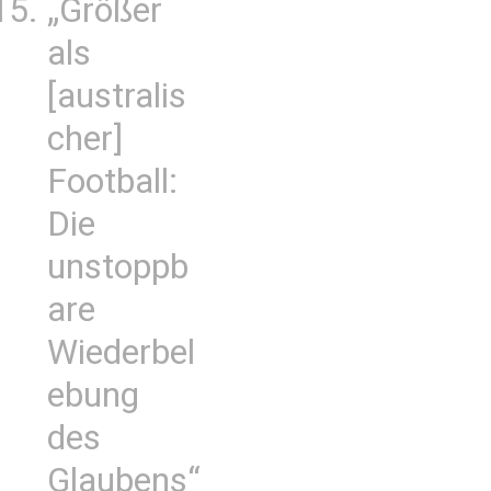
„Größer
als
[australis
cher]
Football:
Die
unstoppb
are
Wiederbel
ebung
des
Glaubens“