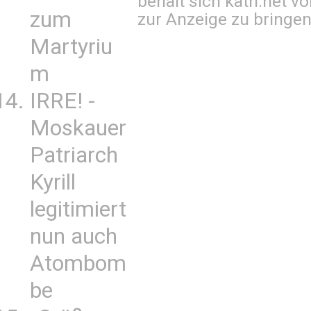
behält sich kath.net vo
zum
zur Anzeige zu bringen
Martyriu
m
IRRE! -
Moskauer
Patriarch
Kyrill
legitimiert
nun auch
Atombom
be