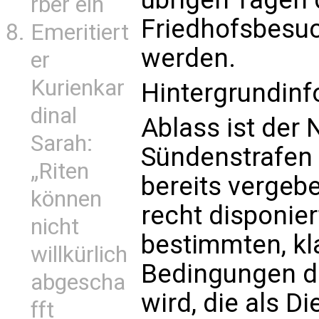
rber ein
Friedhofsbesu
Emeritiert
werden.
er
Kurienkar
Hintergrundinf
dinal
Ablass ist der 
Sarah:
Sündenstrafen 
„Riten
bereits vergeb
können
recht disponie
nicht
bestimmten, k
willkürlich
Bedingungen du
abgescha
wird, die als D
fft