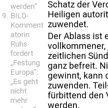
Schatz der Verd
werden“
Heiligen autorit
BILD-
zuwendet.
Komment
atorin
Der Ablass ist 
Ruhs
vollkommener, 
fordert
zeitlichen Sünd
„Festung
ganz befreit. 
Europa“:
gewinnt, kann
„Es geht
zuwenden. Teil
nicht
fürbittend den
mehr
werden.