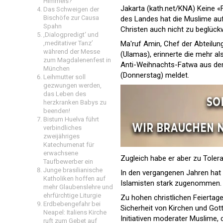
Himmels?
Jakarta (kath.net/KNA) Keine 
Das Schweigen der
Bischöfe zur Causa
des Landes hat die Muslime au
Spahn
Christen auch nicht zu beglüc
‚Dialogpredigt‘ und
Ma'ruf Amin, Chef der Abteilun
‚meditativer Tanz’
während der Messe
(Ulamas), erinnerte die mehr a
zum Magdalenenfest in
Anti-Weihnachts-Fatwa aus dem
München
(Donnerstag) meldet.
Leihmutter soll
gezwungen werden,
das Leben des
herzkranken Babys zu
beenden!
Bistum Huelva führt
verbindliches
zweijähriges
Katechumenat für
erwachsene
Zugleich habe er aber zu Tolera
Taufbewerber ein
Junge brasilianische
In den vergangenen Jahren hat 
Katholiken hoffen auf
Islamisten stark zugenommen.
mehr Glaubenslehre und
ehrfürchtige Liturgie
Zu hohen christlichen Feiertag
Erdbebengefahr bei
Sicherheit von Kirchen und Gott
Neapel: Italiens Kirche
Initiativen moderater Muslime, 
ruft zum Gebet auf