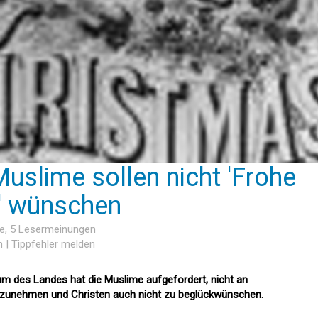
Muslime sollen nicht 'Frohe
' wünschen
he
, 5 Lesermeinungen
n
|
Tippfehler melden
m des Landes hat die Muslime aufgefordert, nicht an
lzunehmen und Christen auch nicht zu beglückwünschen.