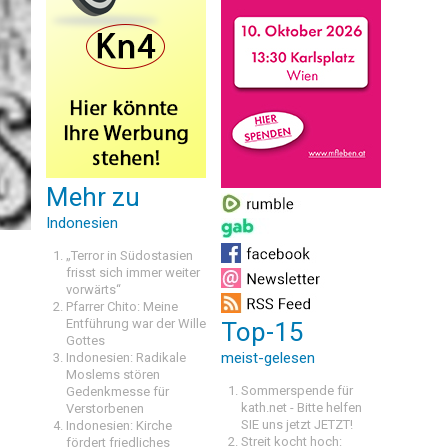
Mehr zu
Indonesien
„Terror in Südostasien
frisst sich immer weiter
vorwärts“
Pfarrer Chito: Meine
Entführung war der Wille
Top-15
Gottes
meist-gelesen
Indonesien: Radikale
Moslems stören
Sommerspende für
Gedenkmesse für
kath.net - Bitte helfen
Verstorbenen
SIE uns jetzt JETZT!
Indonesien: Kirche
Streit kocht hoch:
fördert friedliches