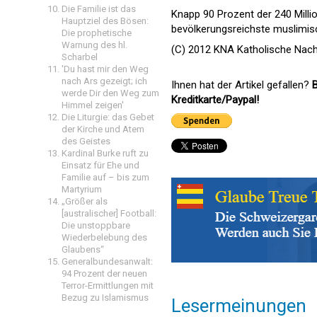
Die Familie ist das
Knapp 90 Prozent der 240 Milli
Hauptziel des Bösen:
bevölkerungsreichste muslimis
Die prophetische
Warnung des hl.
(C) 2012 KNA Katholische Nach
Scharbel
'Du hast mir den Weg
nach Ars gezeigt; ich
Ihnen hat der Artikel gefallen?
B
werde Dir den Weg zum
Kreditkarte/Paypal!
Himmel zeigen'
Die Liturgie: das Gebet
der Kirche und Atem
des Geistes
Kardinal Burke ruft zu
Einsatz für Ehe und
Familie auf – bis zum
Martyrium
„Größer als
[australischer] Football:
Die unstoppbare
Wiederbelebung des
Glaubens“
Generalbundesanwalt:
94 Prozent der neuen
Terror-Ermittlungen mit
Bezug zu Islamismus
Lesermeinungen