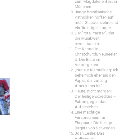
zum Magdalenenfest in
München
Junge brasilianische
Katholiken hoffen auf
mehr Glaubenslehre und
ehrfürchtige Liturgie
Der "rote Priester", der
die Musikwelt
revolutionierte
Der Karmel in
Christchurch/Neuseelan
d: Die Blüte im
Verborgenen
„Nur zur Klarstellung: Ich
sehe mich eher als den
Papst, der zufällig
Amerikaner ist“
Heute, nicht morgen!
Der heilige Expeditus –
Patron gegen das
Aufschieben
Eine mächtige
Fürsprecherin für
Ehepaare: Die heilige
Birgitta von Schweden
Joan Leslie: Das
Hollywood-