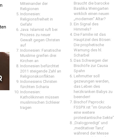
Braucht die barocke
Miteinander der
um
Basilika Weingarten
Religionen
wirklich einen neuen
Indonesien:
„modernen“ Altar?
Religionsfreiheit in
Ein Signal des
Gefahr
ten
Himmels?
Java: Islamist ruft bei
e
Die Familie ist das
Prozess zu neuer
Hauptziel des Bösen:
Gewalt gegen Christen
Die prophetische
auf
Warnung des hl.
Indonesien: Fanatische
Scharbel
Muslime greifen drei
Das Schweigen der
Kirchen an
Bischöfe zur Causa
Indonesien befürchtet
Spahn
2011 steigende Zahl an
Leihmutter soll
Religionskonflikten
gezwungen werden,
Indonesiens Christen
das Leben des
fürchten Scharia
herzkranken Babys zu
Indonesien:
beenden!
Katholikinnen müssen
Bischof Paprocki:
muslimischen Schleier
FSSPX ist "im Grunde
tragen
eine weitere
protestantische Sekte"
‚Dialogpredigt‘ und
‚meditativer Tanz’
während der Messe