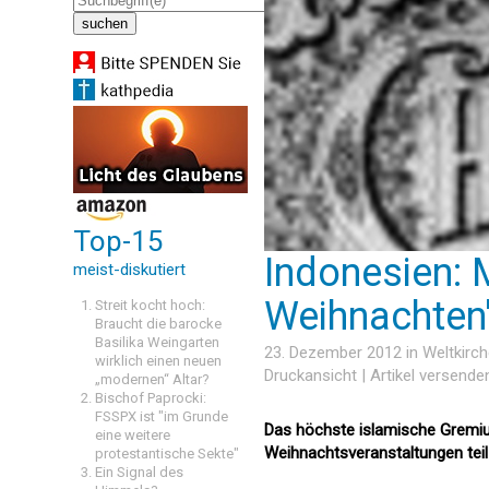
Top-15
Indonesien: 
meist-diskutiert
Weihnachten
Streit kocht hoch:
Braucht die barocke
Basilika Weingarten
23. Dezember 2012 in
Weltkirc
wirklich einen neuen
Druckansicht
|
Artikel versende
„modernen“ Altar?
Bischof Paprocki:
FSSPX ist "im Grunde
Das höchste islamische Gremiu
eine weitere
Weihnachtsveranstaltungen tei
protestantische Sekte"
Ein Signal des