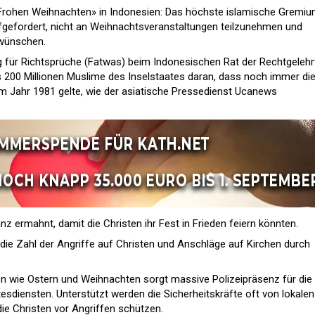
«Frohen Weihnachten» in Indonesien: Das höchste islamische Gremi
fgefordert, nicht an Weihnachtsveranstaltungen teilzunehmen und
kwünschen.
g für Richtsprüche (Fatwas) beim Indonesischen Rat der Rechtgelehr
ls 200 Millionen Muslime des Inselstaates daran, dass noch immer di
 Jahr 1981 gelte, wie der asiatische Pressedienst Ucanews
nz ermahnt, damit die Christen ihr Fest in Frieden feiern könnten.
die Zahl der Angriffe auf Christen und Anschläge auf Kirchen durch
en wie Ostern und Weihnachten sorgt massive Polizeipräsenz für die
esdiensten. Unterstützt werden die Sicherheitskräfte oft von lokalen
die Christen vor Angriffen schützen.