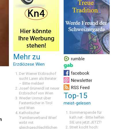
Mehr zu
Erzdiözese Wien
Der Wiener Erzbischof
sucht Laien als Berater
– Bitte melden!
Josef Grünwidl ist neuer
Erzbischof von Wien
Top-15
Wieder Unmut über
meist-gelesen
Fastentücher in Tirol
und Wien
Sommerspende für
Katholischer
kath.net - Bitte helfen
'Familienverband Wien'
n
SIE uns jetzt JETZT!
wirbt mit
Streit kocht hoch:
gleichgeschlechtlichen