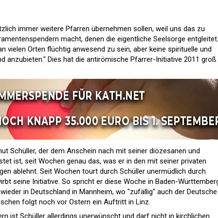
zlich immer weitere Pfarren übernehmen sollen, weil uns das zu
amentenspendern macht, denen die eigentliche Seelsorge entgleitet.
 vielen Orten flüchtig anwesend zu sein, aber keine spirituelle und
 anzubieten." Dies hat die antirömische Pfarrer-Initiative 2011 groß
ut Schüller, der dem Anschein nach mit seiner diözesanen und
stet ist, seit Wochen genau das, was er in den mit seiner privaten
ngen ablehnt. Seit Wochen tourt durch Schüller unermüdlich durch
rbt seine Initiative. So spricht er diese Woche in Baden-Württember
i wieder in Deutschland in Mannheim, wo "zufällig" auch der Deutsche
schen folgt noch vor Ostern ein Auftritt in Linz.
 ist Schüller allerdings unerwünscht und darf nicht in kirchlichen