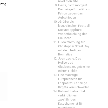
revolutionierte
htig
Heute, nicht morgen!
Der heilige Expeditus –
Patron gegen das
Aufschieben
„Größer als
[australischer] Football:
Die unstoppbare
Wiederbelebung des
Glaubens“
Fulda: Werbung für
Christopher Street Day
mit dem heiligen
Bonifatius
Joan Leslie: Das
Hollywood-
Glaubenszeugnis einer
echten Heldin
Eine mächtige
Fürsprecherin für
Ehepaare: Die heilige
Birgitta von Schweden
Bistum Huelva führt
verbindliches
zweijähriges
Katechumenat für
erwachsene