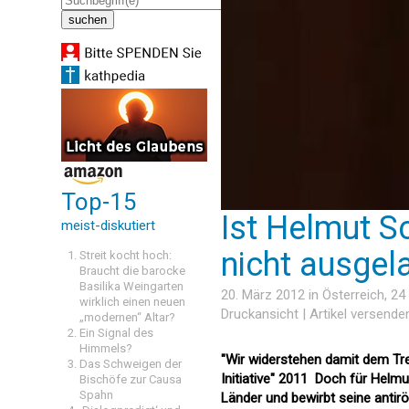
Top-15
Ist Helmut Sc
meist-diskutiert
nicht ausgel
Streit kocht hoch:
Braucht die barocke
Basilika Weingarten
20. März 2012 in
Österreich
, 2
wirklich einen neuen
Druckansicht
|
Artikel versende
„modernen“ Altar?
Ein Signal des
Himmels?
"Wir widerstehen damit dem Tren
Das Schweigen der
Initiative" 2011  Doch für Helm
Bischöfe zur Causa
Spahn
Länder und bewirbt seine antir