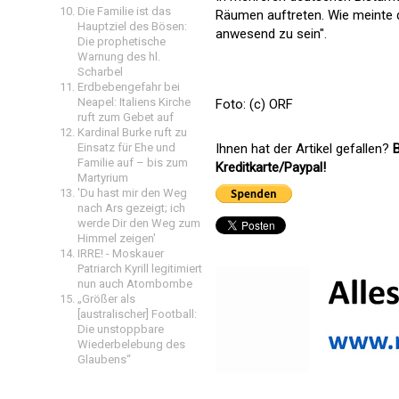
Die Familie ist das
Räumen auftreten. Wie meinte d
Hauptziel des Bösen:
anwesend zu sein".
Die prophetische
Warnung des hl.
Scharbel
Erdbebengefahr bei
Neapel: Italiens Kirche
Foto: (c) ORF
ruft zum Gebet auf
Kardinal Burke ruft zu
Ihnen hat der Artikel gefallen?
B
Einsatz für Ehe und
Familie auf – bis zum
Kreditkarte/Paypal!
Martyrium
'Du hast mir den Weg
nach Ars gezeigt; ich
werde Dir den Weg zum
Himmel zeigen'
IRRE! - Moskauer
Patriarch Kyrill legitimiert
nun auch Atombombe
„Größer als
[australischer] Football:
Die unstoppbare
Wiederbelebung des
Glaubens“