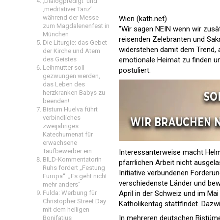
‚Dialogpredigt‘ und
‚meditativer Tanz’
während der Messe
Wien (kath.net)
zum Magdalenenfest in
"Wir sagen NEIN wenn wir zusät
München
reisenden Zelebranten und Sakr
Die Liturgie: das Gebet
widerstehen damit dem Trend, an
der Kirche und Atem
emotionale Heimat zu finden und
des Geistes
Leihmutter soll
postuliert.
gezwungen werden,
das Leben des
herzkranken Babys zu
beenden!
Bistum Huelva führt
verbindliches
zweijähriges
Katechumenat für
erwachsene
Taufbewerber ein
Interessanterweise macht Helm
BILD-Kommentatorin
pfarrlichen Arbeit nicht ausgela
Ruhs fordert „Festung
Initiative verbundenen Forderu
Europa“: „Es geht nicht
verschiedenste Länder und bewi
mehr anders“
April in der Schweiz und im Ma
Fulda: Werbung für
Christopher Street Day
Katholikentag stattfindet. Dazwi
mit dem heiligen
In mehreren deutschen Bistümern
Bonifatius