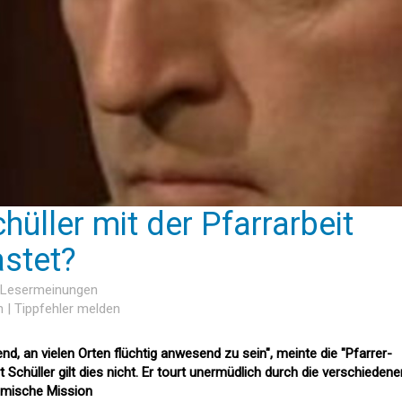
hüller mit der Pfarrarbeit
astet?
4 Lesermeinungen
n
|
Tippfehler melden
d, an vielen Orten flüchtig anwesend zu sein", meinte die "Pfarrer-
ut Schüller gilt dies nicht. Er tourt unermüdlich durch die verschiedene
ömische Mission