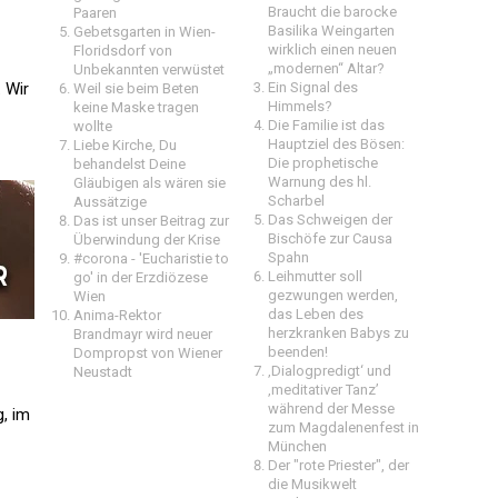
Braucht die barocke
Paaren
Basilika Weingarten
Gebetsgarten in Wien-
wirklich einen neuen
Floridsdorf von
„modernen“ Altar?
Unbekannten verwüstet
 Wir
Ein Signal des
Weil sie beim Beten
Himmels?
keine Maske tragen
Die Familie ist das
wollte
Hauptziel des Bösen:
Liebe Kirche, Du
Die prophetische
behandelst Deine
Warnung des hl.
Gläubigen als wären sie
Scharbel
Aussätzige
Das Schweigen der
Das ist unser Beitrag zur
Bischöfe zur Causa
Überwindung der Krise
Spahn
#corona - 'Eucharistie to
Leihmutter soll
go' in der Erzdiözese
gezwungen werden,
Wien
das Leben des
Anima-Rektor
herzkranken Babys zu
Brandmayr wird neuer
beenden!
Dompropst von Wiener
‚Dialogpredigt‘ und
Neustadt
‚meditativer Tanz’
während der Messe
g, im
zum Magdalenenfest in
München
Der "rote Priester", der
die Musikwelt