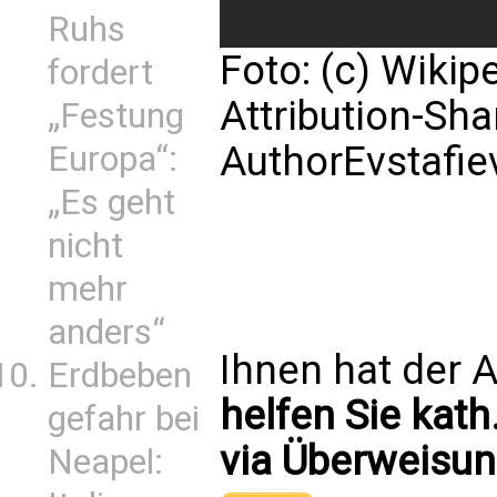
Ruhs
Foto: (c) Wiki
fordert
Attribution-Sha
„Festung
AuthorEvstafie
Europa“:
„Es geht
nicht
mehr
anders“
Ihnen hat der A
Erdbeben
helfen Sie kath
gefahr bei
via Überweisun
Neapel: