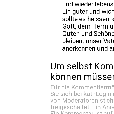
und wieder leben
Ein guter und wic
sollte es heissen:
Gott, dem Herrn u
Guten und Schönen
bleiben, unser Vat
anerkennen und a
Um selbst Kom
können müssen 
Für die Kommentiermög
Sie sich bei
kathLogin 
von Moderatoren stich
freigeschaltet. Ein Anr
Ein Kommentar ist auf