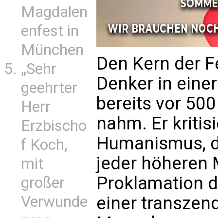
Magdalen
enfest in
München
Den Kern der F
„Sehr
Denker in einer
geehrter
bereits vor 50
Herr
nahm. Er kritis
Erzbischo
Humanismus, d
f Koch,
jeder höheren 
mit
Proklamation d
großer
Verwunde
einer transzen