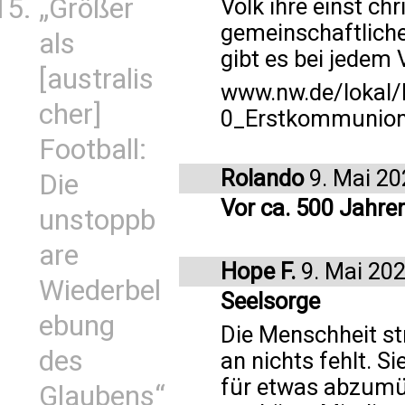
„Größer
Volk ihre einst chr
gemeinschaftlich
als
gibt es bei jedem 
[australis
www.nw.de/lokal/
cher]
0_Erstkommunion
Football:
Rolando
9. Mai 20
Die
Vor ca. 500 Jahre
unstoppb
are
Hope F.
9. Mai 20
Wiederbel
Seelsorge
ebung
Die Menschheit st
des
an nichts fehlt. S
für etwas abzumüh
Glaubens“