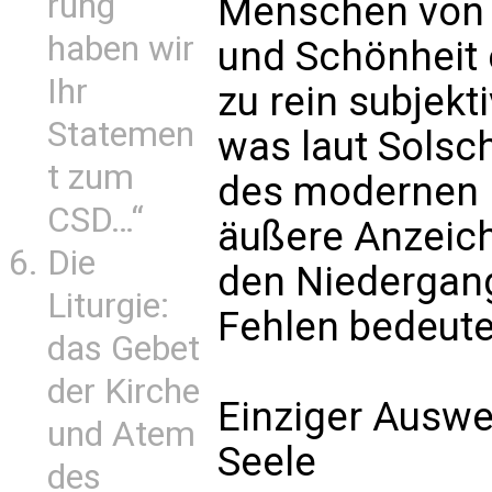
rung
Menschen von o
haben wir
und Schönheit
Ihr
zu rein subjekt
Statemen
was laut Solsc
t zum
des modernen 
CSD…“
äußere Anzeich
Die
den Niedergang
Liturgie:
Fehlen bedeut
das Gebet
der Kirche
Einziger Auswe
und Atem
Seele
des