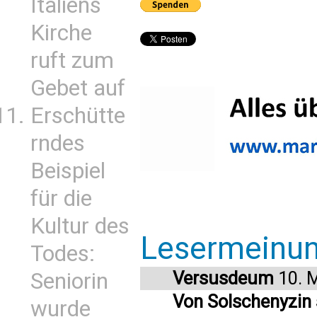
Italiens
Kirche
ruft zum
Gebet auf
Erschütte
rndes
Beispiel
für die
Kultur des
Lesermeinu
Todes:
Versusdeum
10. 
Seniorin
Von Solschenyzin
wurde