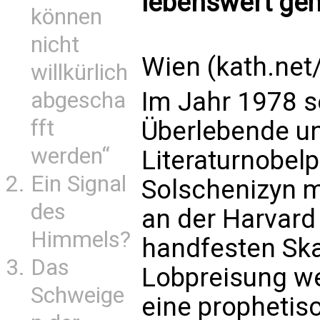
lebenswert ge
können
nicht
Wien (kath.net
willkürlich
Im Jahr 1978 s
abgescha
fft
Überlebende u
werden“
Literaturnobelp
Ein Signal
Solschenizyn m
des
an der Harvard 
Himmels?
handfesten Ska
Das
Lobpreisung wes
Schweige
eine propheti