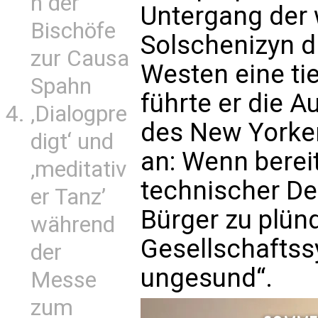
n der
Untergang der w
Bischöfe
Solschenizyn d
zur Causa
Westen eine tie
Spahn
führte er die 
‚Dialogpre
des New Yorker
digt‘ und
an: Wenn bereit
‚meditativ
technischer De
er Tanz’
Bürger zu plün
während
Gesellschaftss
der
ungesund“.
Messe
zum