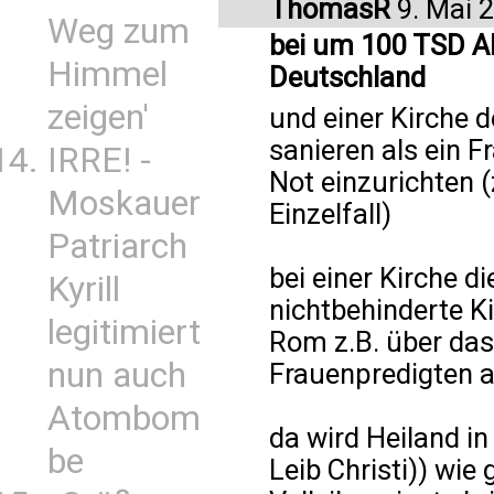
ThomasR
9. Mai 
Weg zum
bei um 100 TSD Ab
Himmel
Deutschland
zeigen'
und einer Kirche 
sanieren als ein 
IRRE! -
Not einzurichten (z
Moskauer
Einzelfall)
Patriarch
bei einer Kirche 
Kyrill
nichtbehinderte K
legitimiert
Rom z.B. über das
nun auch
Frauenpredigten 
Atombom
da wird Heiland in
be
Leib Christi)) wie 