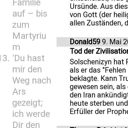
Familie
Ursünde. Aus die
auf – bis
von Gott (der heil
allen Zuständen, d
zum
Martyriu
Donald59
9. Mai 
m
Tod der Zivilisatio
'Du hast
Solschenizyn hat 
mir den
als er das "Fehle
beklagte. Kann Tr
Weg nach
gewesen sein, als 
Ars
den Iran ankündigt
gezeigt;
heute sterben und
Erfüller der Prop
ich werde
Dir den