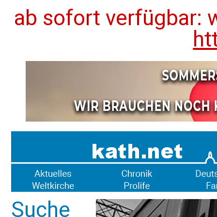
ab sofort verfügbar: 
ht
Suche