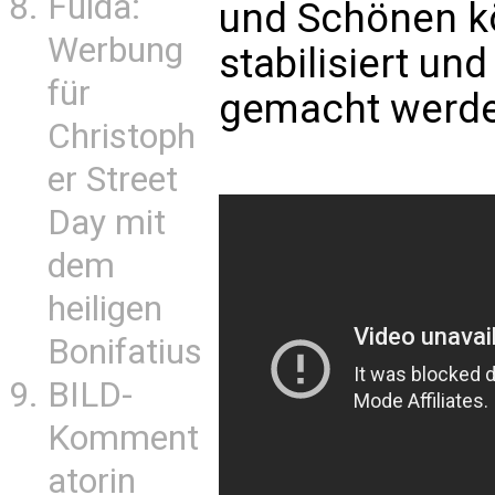
Fulda:
und Schönen kö
Werbung
stabilisiert un
für
gemacht werde
Christoph
er Street
Day mit
dem
heiligen
Bonifatius
BILD-
Komment
atorin