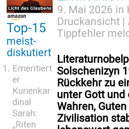
9. Mai 2026 in
Druckansicht
|
Top-15
Tippfehler mel
meist-
diskutiert
Literaturnobelp
Emeritiert
Solschenizyn 1
er
Rückkehr zu ei
Kurienkar
unter Gott und
dinal
Wahren, Guten
Sarah:
Zivilisation sta
„Riten