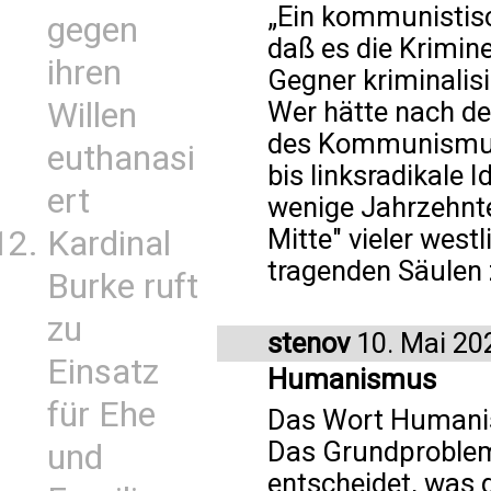
„Ein kommunistis
gegen
daß es die Krimine
ihren
Gegner kriminalisi
Willen
Wer hätte nach 
des Kommunismus 
euthanasi
bis linksradikale
ert
wenige Jahrzehnte 
Mitte" vieler west
Kardinal
tragenden Säulen
Burke ruft
zu
stenov
10. Mai 20
Einsatz
Humanismus
für Ehe
Das Wort Humanis
Das Grundproblem 
und
entscheidet, was g