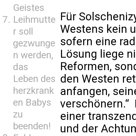
Geistes
Für Solscheniz
Leihmutte
Westens kein 
r soll
sofern eine rad
gezwunge
Lösung liege ni
n werden,
Reformen, son
das
den Westen re
Leben des
anfangen, sein
herzkrank
en Babys
verschönern.“ 
zu
einer transzen
beenden!
und der Achtu