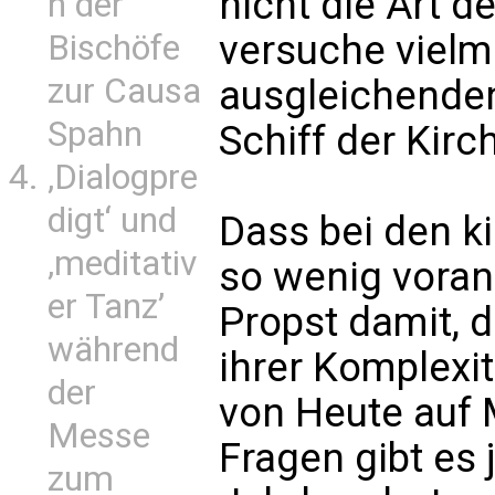
nicht die Art d
n der
versuche vielme
Bischöfe
zur Causa
ausgleichenden
Spahn
Schiff der Kirc
‚Dialogpre
digt‘ und
Dass bei den k
‚meditativ
so wenig voran
er Tanz’
Propst damit, 
während
ihrer Komplexit
der
von Heute auf 
Messe
Fragen gibt es 
zum