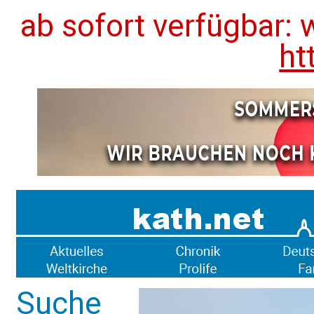
ab sofort verfügbar: 
ht
Suche