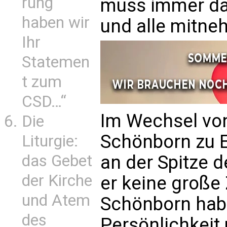
rung
muss immer da
haben wir
und alle mitne
Ihr
Statemen
t zum
CSD…“
Im Wechsel von
Die
Schönborn zu E
Liturgie:
das Gebet
an der Spitze 
der Kirche
er keine große 
und Atem
Schönborn hab
des
Persönlichkeit