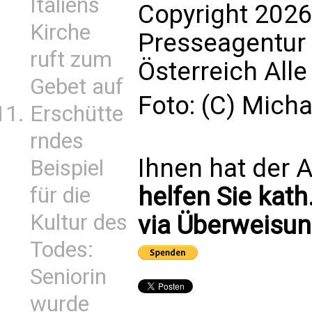
Italiens
Copyright 2026
Kirche
Presseagentur
ruft zum
Österreich All
Gebet auf
Foto: (C) Mic
Erschütte
rndes
Ihnen hat der A
Beispiel
helfen Sie kath
für die
Kultur des
via Überweisun
Todes:
Seniorin
wurde