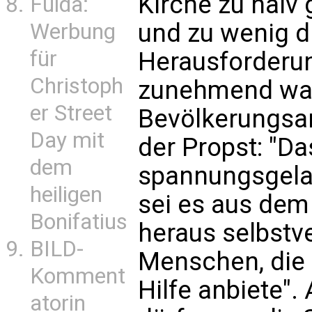
Kirche zu naiv
Fulda:
und zu wenig d
Werbung
für
Herausforderun
Christoph
zunehmend wa
er Street
Bevölkerungsan
Day mit
der Propst: "Da
dem
spannungsgela
heiligen
sei es aus dem
Bonifatius
heraus selbstve
BILD-
Menschen, die 
Komment
Hilfe anbiete".
atorin