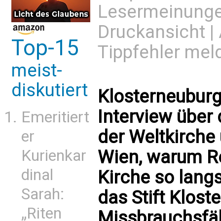
Lesermeinung
Druckansicht
|
Top-15
Tippfehler mel
meist-
diskutiert
Klosterneuburge
Interview über
Emeritiert
der Weltkirche 
er
Kurienkar
Wien, warum R
dinal
Kirche so lan
Sarah:
das Stift Klost
„Riten
Missbrauchsfäll