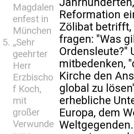
Jahrhunderten,
Magdalen
Reformation ei
enfest in
Zölibat betriff
München
fragen: "Was gil
„Sehr
Ordensleute?"
geehrter
mitbedenken, "
Herr
Kirche den Ans
Erzbischo
global zu lösen
f Koch,
erhebliche Unt
mit
Europa, dem W
großer
Verwunde
Weltgegenden. 