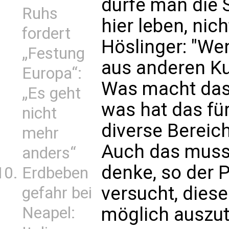
dürfe man die 
Ruhs
hier leben, nic
fordert
Höslinger: "We
„Festung
aus anderen K
Europa“:
Was macht das 
„Es geht
was hat das fü
nicht
diverse Berei
mehr
Auch das muss
anders“
denke, so der P
Erdbeben
versucht, dies
gefahr bei
Neapel:
möglich auszut