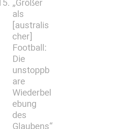
„Größer
als
[australis
cher]
Football:
Die
unstoppb
are
Wiederbel
ebung
des
Glaubens“