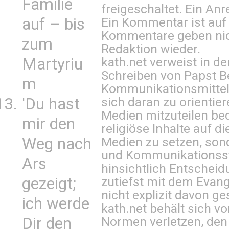
Familie
freigeschaltet. Ein Anr
auf – bis
Ein Kommentar ist auf
Kommentare geben nic
zum
Redaktion wieder.
Martyriu
kath.net verweist in
Schreiben von Papst B
m
Kommunikationsmittel 
'Du hast
sich daran zu orientie
Medien mitzuteilen be
mir den
religiöse Inhalte auf 
Weg nach
Medien zu setzen, sond
und Kommunikationsst
Ars
hinsichtlich Entscheid
gezeigt;
zutiefst mit dem Eva
nicht explizit davon ge
ich werde
kath.net behält sich v
Dir den
Normen verletzen, den