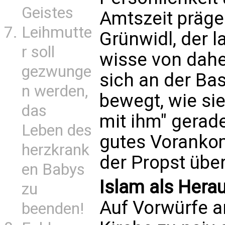
Geistes
Amtszeit präge
Leihmutte
Grünwidl, der l
r soll
wisse von dahe
gezwunge
sich an der Ba
n werden,
bewegt, wie si
das
mit ihm" gerad
Leben des
gutes Vorankom
herzkrank
der Propst übe
en Babys
Islam als Hera
zu
Auf Vorwürfe a
beenden!