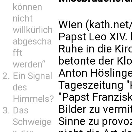
können
nicht
Wien (kath.ne
willkürlich
Papst Leo XIV.
abgescha
Ruhe in die Ki
fft
betonte der Kl
werden“
Anton Höslinge
Ein Signal
Tageszeitung "K
des
"Papst Franzisk
Himmels?
Bilder zu vermi
Das
Sinne zu provoz
Schweige