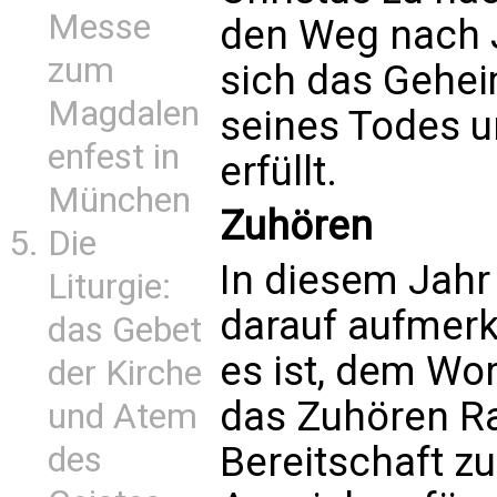
Messe
den Weg nach 
zum
sich das Gehei
Magdalen
seines Todes u
enfest in
erfüllt.
München
Zuhören
Die
In diesem Jahr
Liturgie:
darauf aufmer
das Gebet
es ist, dem Wo
der Kirche
das Zuhören R
und Atem
Bereitschaft zu
des