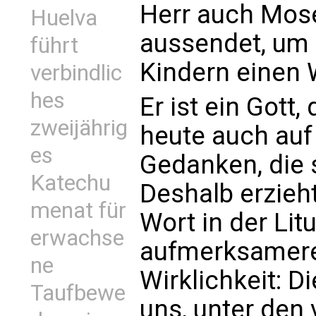
Herr auch Mose
Huelva
aussendet, um 
führt
Kindern einen 
verbindlic
hes
Er ist ein Gott
zweijährig
heute auch auf
es
Gedanken, die 
Katechu
Deshalb erzieh
menat für
Wort in der Lit
erwachse
aufmerksamere
ne
Wirklichkeit: Di
Taufbewe
uns, unter den 