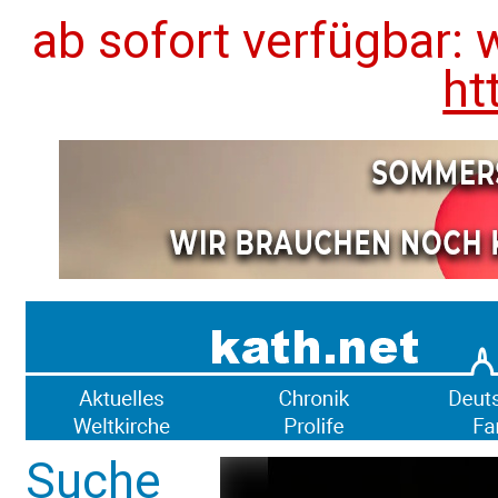
ab sofort verfügbar: 
ht
Suche