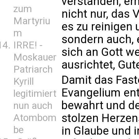
verstanden, er
zum
nicht nur, das 
Martyriu
es zu reinigen 
m
sondern auch, 
IRRE! -
sich an Gott w
Moskauer
ausrichtet, Gut
Patriarch
Damit das Fast
Kyrill
Evangelium en
legitimiert
bewahrt und d
nun auch
stolzen Herzen
Atombom
be
in Glaube und 