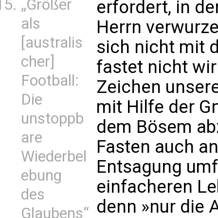
„Größer
erfordert, in 
als
Herrn verwurze
[australis
sich nicht mit 
cher]
fastet nicht wir
Football:
Zeichen unser
Die
mit Hilfe der 
unstoppb
dem Bösem ab
are
Fasten auch a
Wiederbel
Entsagung umfa
ebung
einfacheren Leb
des
denn »nur die 
Glaubens“