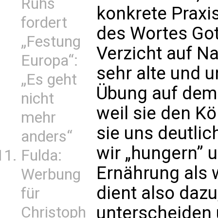
Ruhs
konkrete Praxi
fordert
des Wortes Got
„Festung
Verzicht auf Na
Europa“:
sehr alte und u
„Es geht
Übung auf dem
nicht
weil sie den Kö
mehr
sie uns deutli
anders“
wir „hungern” 
Fulda:
Ernährung als 
Werbung
dient also dazu
für
unterscheiden 
Christoph