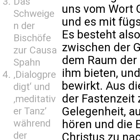
Das
uns vom Wort G
Schweige
und es mit fü
n der
Es besteht al
Bischöfe
zwischen der G
zur Causa
dem Raum der G
Spahn
ihm bieten, un
‚Dialogpre
bewirkt. Aus d
digt‘ und
der Fastenzeit 
‚meditativ
Gelegenheit, a
er Tanz’
während
hören und die 
der
Christus zu na