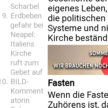
Scharbel
eigenes Leben,
Erdbeben
die politischen
gefahr bei
Systeme und ni
Neapel:
Kirche beständi
Italiens
Kirche
ruft zum
Gebet auf
BILD-
Fasten
Komment
Wenn die Faste
atorin
Zuhörens ist, d