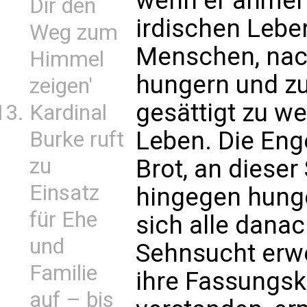
wenn er anmerk
Dir den
irdischen Lebe
Weg zum
Menschen, nach
Himmel
hungern und zu
zeigen'
gesättigt zu w
Kardinal
Leben. Die Eng
Burke ruft
zu
Brot, an diese
Einsatz
hingegen hung
für Ehe
sich alle dana
und
Sehnsucht erwei
Familie
ihre Fassungskr
auf – bis