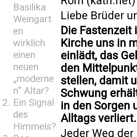
Rom (kath.net)
Basilika
Liebe Brüder u
Weingart
Die Fastenzeit i
en
Kirche uns in m
wirklich
einlädt, das Ge
einen
neuen
den Mittelpunk
„moderne
stellen, damit
n“ Altar?
Schwung erhält
Ein Signal
in den Sorgen
des
Alltags verliert.
Himmels?
Jeder Weg der 