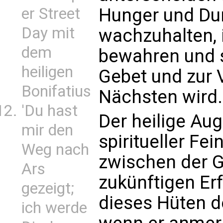
er Street
Hunger und Dur
Day mit
wachzuhalten, 
dem
bewahren und s
heiligen
Gebet und zur 
Bonifatius
Nächsten wird.
'Du hast
Der heilige Aug
mir den
spiritueller Fe
Weg nach
zwischen der 
Ars
zukünftigen Erf
gezeigt;
dieses Hüten d
ich werde