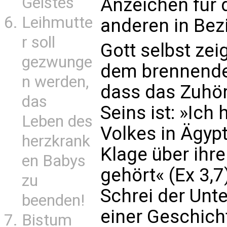
Geistes
Anzeichen für
Leihmutte
anderen in Bez
r soll
Gott selbst zei
gezwunge
dem brennende
n werden,
dass das Zuhö
das
Seins ist: »Ich
Leben des
Volkes in Ägyp
herzkrank
Klage über ihre
en Babys
gehört« (Ex 3,7
zu
Schrei der Unte
beenden!
einer Geschicht
Bistum