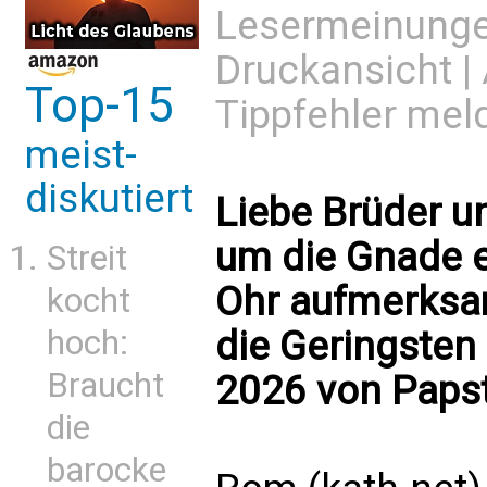
Lesermeinung
Druckansicht
|
Top-15
Tippfehler mel
meist-
diskutiert
Liebe Brüder u
um die Gnade ei
Streit
Ohr aufmerksa
kocht
hoch:
die Geringsten 
Braucht
2026 von Papst
die
barocke