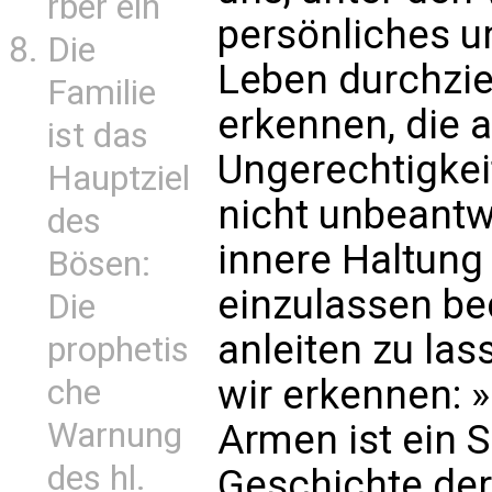
rber ein
persönliches u
Die
Leben durchzie
Familie
erkennen, die 
ist das
Ungerechtigkei
Hauptziel
nicht unbeantwo
des
innere Haltung
Bösen:
einzulassen be
Die
anleiten zu las
prophetis
wir erkennen: 
che
Warnung
Armen ist ein S
des hl.
Geschichte de