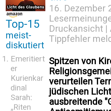
16. Dezember 
Lesermeinung
Top-15
Druckansicht
|
meist-
Tippfehler mel
diskutiert
Emeritiert
Spitzen von Ki
er
Religionsgemei
Kurienkar
verurteilen Ter
dinal
jüdischen Lich
Sarah:
ausbreitende "
„Riten