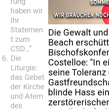
rung
haben wir
Ihr
Statemen
Die Gewalt un
t zum
Beach erschütte
CSD…“
Bischofskonfe
Die
Costelloe: "In 
Liturgie:
seine Toleranz
das Gebet
Gastfreundschaf
der Kirche
blinde Hass ei
und Atem
zerstörerischen
des