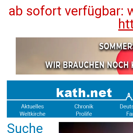
ab sofort verfügbar: 
ht
Suche