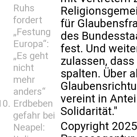
Ruhs
Religionsgemei
fordert
für Glaubensfra
„Festung
des Bundessta
Europa“:
fest. Und weite
„Es geht
zulassen, dass
nicht
spalten. Über a
mehr
Glaubensrichtu
anders“
vereint in Ante
Erdbeben
Solidarität."
gefahr bei
Copyright 2025
Neapel: