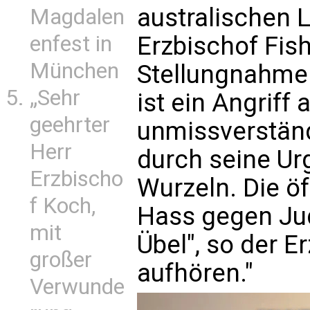
australischen 
Magdalen
enfest in
Erzbischof Fish
München
Stellungnahme.
„Sehr
ist ein Angriff a
geehrter
unmissverständl
Herr
durch seine Ur
Erzbischo
Wurzeln. Die öf
f Koch,
Hass gegen Jud
mit
Übel", so der E
großer
aufhören."
Verwunde