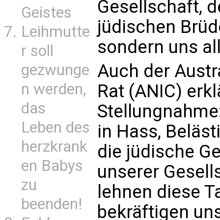
Gesellschaft, d
Geistes
jüdischen Brüd
Leihmutte
sondern uns all
r soll
Auch der Austr
gezwunge
n werden,
Rat (ANIC) erkl
das
Stellungnahme:
Leben des
in Hass, Beläs
herzkrank
die jüdische Ge
en Babys
unserer Gesells
zu
lehnen diese T
beenden!
bekräftigen u