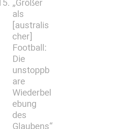
„Größer
als
[australis
cher]
Football:
Die
unstoppb
are
Wiederbel
ebung
des
Glaubens“