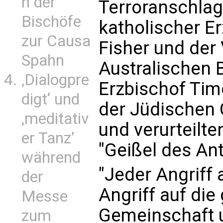
n der
Terroranschlag
Bischöfe
katholischer E
zur Causa
Fisher und der
Spahn
Australischen 
‚Dialogpre
Erzbischof Tim
digt‘ und
der Jüdischen 
‚meditativ
und verurteilte
er Tanz’
"Geißel des An
während
"Jeder Angriff 
der
Angriff auf di
Messe
Gemeinschaft u
zum