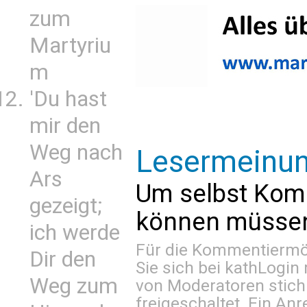
zum
Martyriu
m
'Du hast
mir den
Weg nach
Lesermeinu
Ars
Um selbst Kom
gezeigt;
können müssen 
ich werde
Für die Kommentiermög
Dir den
Sie sich bei
kathLogin 
Weg zum
von Moderatoren stich
freigeschaltet. Ein Anr