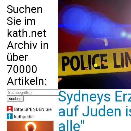
Suchen
Sie im
kath.net
Archiv in
über
70000
Artikeln:
Sydneys Erz
auf Juden i
alle"