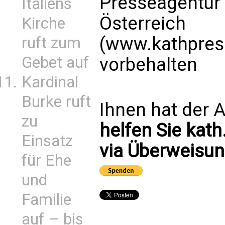
Presseagentur
Italiens
Österreich
Kirche
(www.kathpress
ruft zum
Gebet auf
vorbehalten
Kardinal
Burke ruft
Ihnen hat der A
zu
helfen Sie kath
Einsatz
via Überweisun
für Ehe
und
Familie
auf – bis