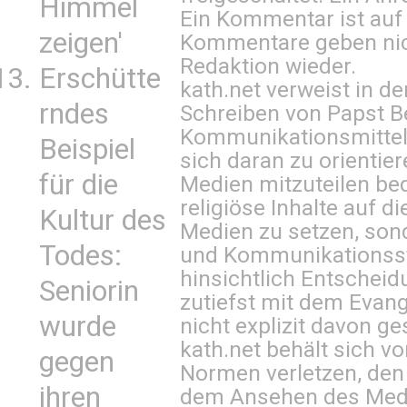
Himmel
Ein Kommentar ist auf
zeigen'
Kommentare geben nic
Redaktion wieder.
Erschütte
kath.net verweist in
rndes
Schreiben von Papst B
Kommunikationsmittel 
Beispiel
sich daran zu orientie
für die
Medien mitzuteilen be
religiöse Inhalte auf 
Kultur des
Medien zu setzen, sond
Todes:
und Kommunikationsst
hinsichtlich Entscheid
Seniorin
zutiefst mit dem Eva
wurde
nicht explizit davon ge
kath.net behält sich v
gegen
Normen verletzen, den
ihren
dem Ansehen des Mediu