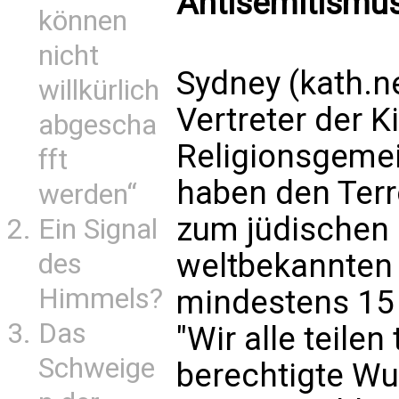
Antisemitismu
können
nicht
Sydney (kath.
willkürlich
Vertreter der K
abgescha
Religionsgemei
fft
haben den Terr
werden“
zum jüdischen
Ein Signal
weltbekannten
des
Himmels?
mindestens 15 T
Das
"Wir alle teilen
Schweige
berechtigte Wu