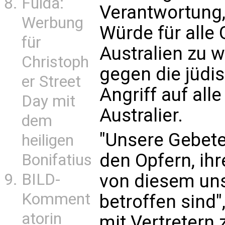
Fulda:
Verantwortung,
Werbung
Würde für alle
für
Australien zu w
Christoph
gegen die jüdi
er Street
Angriff auf all
Day mit
Australier.
dem
"Unsere Gebete
heiligen
den Opfern, ihr
Bonifatius
BILD-
von diesem un
Komment
betroffen sind"
atorin
mit Vertretern 