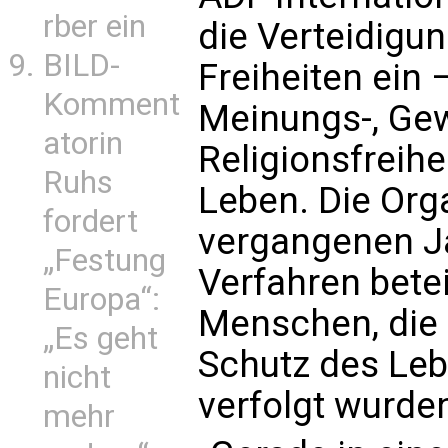
rber ein
die Verteidigu
BILD-
Freiheiten ein 
Komment
Meinungs-, Ge
atorin
Religionsfreihe
Ruhs
Leben. Die Org
fordert
vergangenen J
„Festung
Verfahren betei
Europa“:
Menschen, die s
„Es geht
Schutz des Leb
nicht
verfolgt wurde
mehr