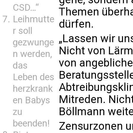
CSD…“
Themen überha
Leihmutte
dürfen.
r soll
„Lassen wir un
gezwunge
Nicht von Lärm
n werden,
von angeblich
das
Beratungsstell
Leben des
Abtreibungskli
herzkrank
Mitreden. Nich
en Babys
Böllmann weite
zu
beenden!
Zensurzonen u