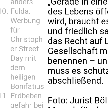
„Gerade in eine
anders“
des Lebens öffe
Fulda:
Werbung
wird, braucht e
für
und friedlich 
Christoph
das Recht auf 
er Street
Gesellschaft m
Day mit
benennen – un
dem
muss es schütz
heiligen
abschließend.
Bonifatius
Erdbeben
Foto: Jurist Bö
gefahr bei