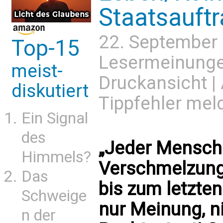
Staatsauftr
22. September
Top-15
Lesermeinung
meist-
Druckansicht
|
diskutiert
Tippfehler mel
Ein Signal
des
„Jeder Mensch i
Himmels?
Verschmelzung
Das
bis zum letzten
Schweige
nur Meinung, ni
n der