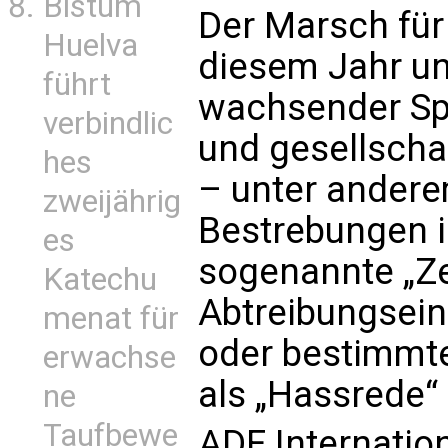
Bistum
Der Marsch für
Huelva
diesem Jahr un
führt
wachsender Sp
verbindlic
und gesellscha
hes
– unter andere
zweijährig
Bestrebungen i
es
sogenannte „Z
Katechu
Abtreibungsein
menat für
oder bestimmt
erwachse
als „Hassrede“ 
ne
Taufbewe
ADF Internation