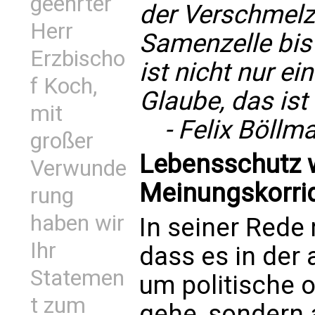
geehrter
der Verschmelz
Herr
Samenzelle bis
Erzbischo
ist nicht nur ei
f Koch,
Glaube, das ist
mit
- Felix Böllm
großer
Lebensschutz w
Verwunde
Meinungskorri
rung
haben wir
In seiner Rede
Ihr
dass es in der 
Statemen
um politische 
t zum
gehe, sondern a