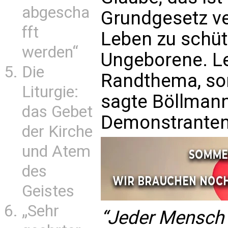
abgescha
Grundgesetz ver
fft
Leben zu schüt
werden“
Ungeborene. Le
Die
Randthema, son
Liturgie:
sagte Böllman
das Gebet
Demonstrante
der Kirche
und Atem
des
Geistes
„Sehr
“Jeder Mensch i