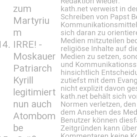
Redaktion wieder.
zum
kath.net verweist in
Schreiben von Papst B
Martyriu
Kommunikationsmittel 
m
sich daran zu orientie
Medien mitzuteilen be
IRRE! -
religiöse Inhalte auf 
Moskauer
Medien zu setzen, sond
und Kommunikationsst
Patriarch
hinsichtlich Entscheid
Kyrill
zutiefst mit dem Eva
nicht explizit davon ge
legitimiert
kath.net behält sich v
nun auch
Normen verletzen, den
dem Ansehen des Mediu
Atombom
Benutzer können diesfa
be
Zeitgründen kann über
Kommentaren keine Ko