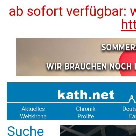
ab sofort verfügbar: 
ht
Suche