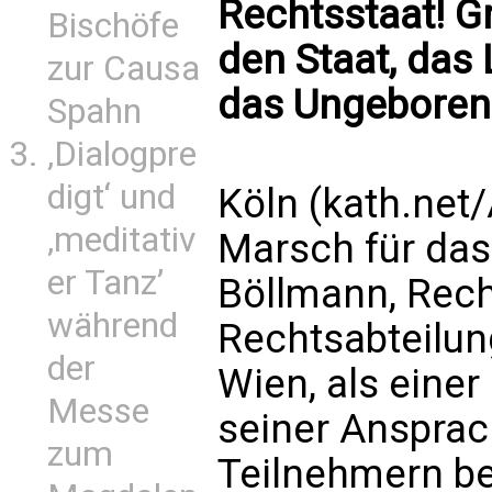
Rechtsstaat! G
Bischöfe
den Staat, das
zur Causa
das Ungeboren
Spahn
‚Dialogpre
digt‘ und
Köln (kath.net
‚meditativ
Marsch für das 
er Tanz’
Böllmann, Rech
während
Rechtsabteilung
der
Wien, als einer
Messe
seiner Ansprac
zum
Teilnehmern be