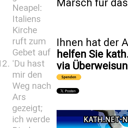
Marsch für das
Neapel:
Italiens
Kirche
ruft zum
Ihnen hat der A
Gebet auf
helfen Sie kath
'Du hast
via Überweisun
mir den
Weg nach
Ars
gezeigt;
ich werde