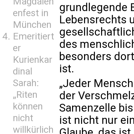
Magdalen
grundlegende 
enfest in
Lebensrechts u
München
gesellschaftlic
Emeritiert
des menschlic
er
besonders dort
Kurienkar
ist.
dinal
„Jeder Mensch i
Sarah:
„Riten
der Verschmelz
können
Samenzelle bis
nicht
ist nicht nur e
willkürlich
Glaube, das ist