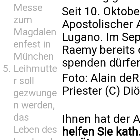
Messe
Seit 10. Oktob
zum
Apostolischer 
Magdalen
Lugano. Im Sep
enfest in
Raemy bereits 
München
spenden dürfe
Leihmutte
Foto: Alain de
r soll
Priester (C) D
gezwunge
n werden,
das
Ihnen hat der A
Leben des
helfen Sie kath