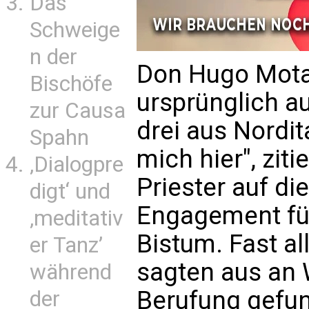
Das
Schweige
n der
Don Hugo Mota
Bischöfe
ursprünglich au
zur Causa
drei aus Nordit
Spahn
mich hier", zit
‚Dialogpre
Priester auf d
digt‘ und
Engagement fü
‚meditativ
Bistum. Fast a
er Tanz’
sagten aus an 
während
Berufung gefu
der