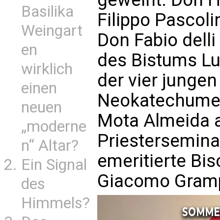
Basilika
Filippo Pascoli
Weingart
Don Fabio delli
en
des Bistums L
wirklich
der vier junge
einen
Neokatechume
neuen
Mota Almeida 
„moderne
Priestersemina
n“ Altar?
emeritierte Bis
Ein Signal
Giacomo Gram
des
Himmels?