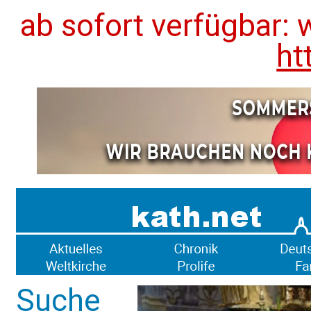
ab sofort verfügbar: 
ht
Suche