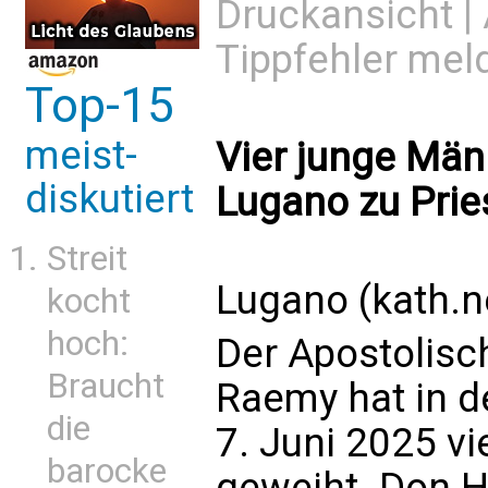
Druckansicht
|
Tippfehler mel
Top-15
meist-
Vier junge Män
diskutiert
Lugano zu Prie
Streit
Lugano (kath.n
kocht
hoch:
Der Apostolisc
Braucht
Raemy hat in d
die
7. Juni 2025 vi
barocke
geweiht. Don 