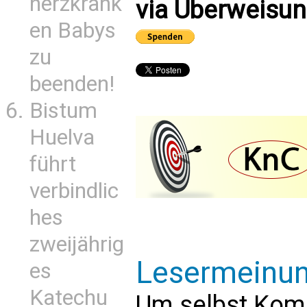
herzkrank
via Überweisun
en Babys
zu
beenden!
Bistum
Huelva
führt
verbindlic
hes
zweijährig
Lesermeinu
es
Katechu
Um selbst Kom