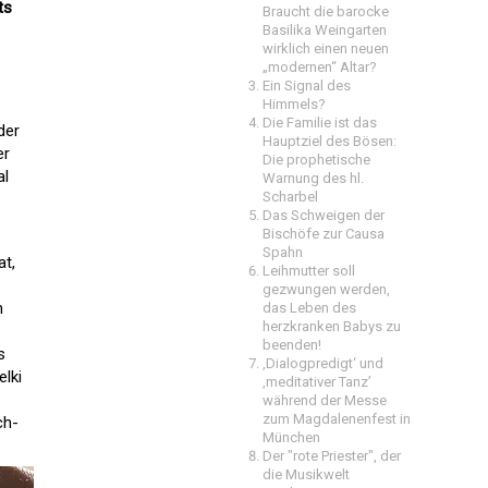
ts
Braucht die barocke
Basilika Weingarten
wirklich einen neuen
„modernen“ Altar?
Ein Signal des
Himmels?
Die Familie ist das
der
Hauptziel des Bösen:
er
Die prophetische
al
Warnung des hl.
Scharbel
Das Schweigen der
Bischöfe zur Causa
Spahn
at,
Leihmutter soll
gezwungen werden,
n
das Leben des
herzkranken Babys zu
beenden!
s
‚Dialogpredigt‘ und
lki
‚meditativer Tanz’
während der Messe
zum Magdalenenfest in
ch-
München
Der "rote Priester", der
die Musikwelt