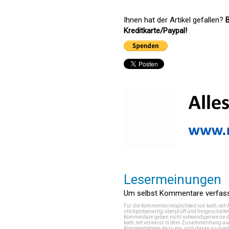
Ihnen hat der Artikel gefallen?
B
Kreditkarte/Paypal!
Lesermeinungen
Um selbst Kommentare verfasse
Für die Kommentiermöglichkeit von kath.net-
stichprobenartig überprüft und freigeschalte
Kommentare geben nicht notwendigerweise di
kath.net verweist in dem Zusammenhang auch
Kommentatoren dazu ein, sich daran zu orien