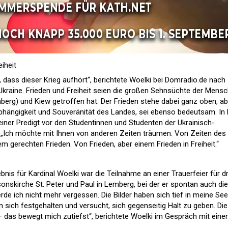
iheit
, dass dieser Krieg aufhört“, berichtete Woelki bei Domradio.de nach
Ukraine. Frieden und Freiheit seien die großen Sehnsüchte der Mensc
mberg) und Kiew getroffen hat. Der Frieden stehe dabei ganz oben, ab
nabhängigkeit und Souveränität des Landes, sei ebenso bedeutsam. In
einer Predigt vor den Studentinnen und Studenten der Ukrainisch-
: „Ich möchte mit Ihnen von anderen Zeiten träumen. Von Zeiten des
em gerechten Frieden. Von Frieden, aber einem Frieden in Freiheit.“
is für Kardinal Woelki war die Teilnahme an einer Trauerfeier für dr
sonskirche St. Peter und Paul in Lemberg, bei der er spontan auch die
werde ich nicht mehr vergessen. Die Bilder haben sich tief in meine See
 sich festgehalten und versucht, sich gegenseitig Halt zu geben. Die
 das bewegt mich zutiefst“, berichtete Woelki im Gespräch mit einer