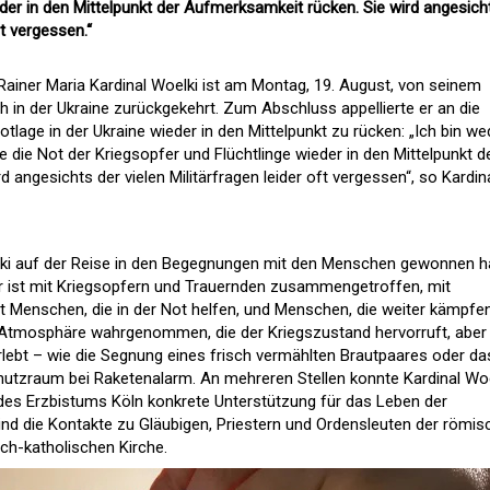
eder in den Mittelpunkt der Aufmerksamkeit rücken. Sie wird angesich
ft vergessen.“
 Rainer Maria Kardinal Woelki ist am Montag, 19. August, von seinem
h in der Ukraine zurückgekehrt. Zum Abschluss appellierte er an die
otlage in der Ukraine wieder in den Mittelpunkt zu rücken: „Ich bin we
te die Not der Kriegsopfer und Flüchtlinge wieder in den Mittelpunkt d
 angesichts der vielen Militärfragen leider oft vergessen“, so Kardin
elki auf der Reise in den Begegnungen mit den Menschen gewonnen h
 Er ist mit Kriegsopfern und Trauernden zusammengetroffen, mit
t Menschen, die in der Not helfen, und Menschen, die weiter kämpfe
e Atmosphäre wahrgenommen, die der Kriegszustand hervorruft, aber
ebt – wie die Segnung eines frisch vermählten Brautpaares oder da
hutzraum bei Raketenalarm. An mehreren Stellen konnte Kardinal Woe
n des Erzbistums Köln konkrete Unterstützung für das Leben der
ind die Kontakte zu Gläubigen, Priestern und Ordensleuten der römis
sch-katholischen Kirche.