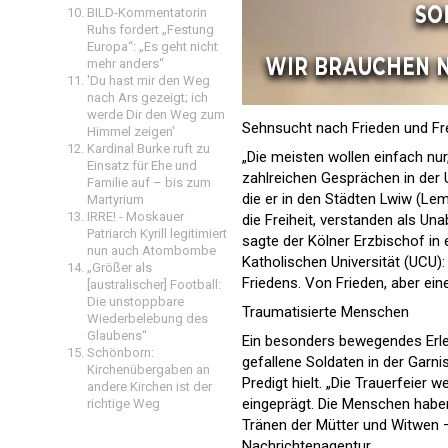
BILD-Kommentatorin
Ruhs fordert „Festung
Europa“: „Es geht nicht
mehr anders“
'Du hast mir den Weg
nach Ars gezeigt; ich
werde Dir den Weg zum
Sehnsucht nach Frieden und Fre
Himmel zeigen'
Kardinal Burke ruft zu
„Die meisten wollen einfach nur
Einsatz für Ehe und
zahlreichen Gesprächen in der 
Familie auf – bis zum
die er in den Städten Lwiw (Le
Martyrium
IRRE! - Moskauer
die Freiheit, verstanden als U
Patriarch Kyrill legitimiert
sagte der Kölner Erzbischof in 
nun auch Atombombe
Katholischen Universität (UCU)
„Größer als
Friedens. Von Frieden, aber ein
[australischer] Football:
Die unstoppbare
Traumatisierte Menschen
Wiederbelebung des
Glaubens“
Ein besonders bewegendes Erlebn
Schönborn:
gefallene Soldaten in der Garni
Kirchenübergaben an
Predigt hielt. „Die Trauerfeier 
andere Kirchen ist der
eingeprägt. Die Menschen haben
richtige Weg
Tränen der Mütter und Witwen –
Nachrichtenagentur.