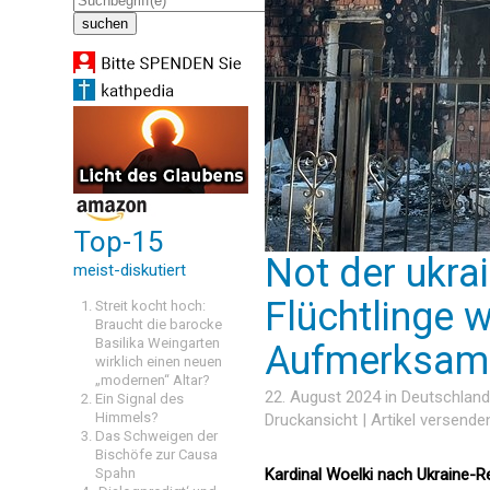
Top-15
Not der ukra
meist-diskutiert
Flüchtlinge w
Streit kocht hoch:
Braucht die barocke
Basilika Weingarten
Aufmerksamk
wirklich einen neuen
„modernen“ Altar?
22. August 2024 in
Deutschland
Ein Signal des
Himmels?
Druckansicht
|
Artikel versende
Das Schweigen der
Bischöfe zur Causa
Spahn
Kardinal Woelki nach Ukraine-Rei