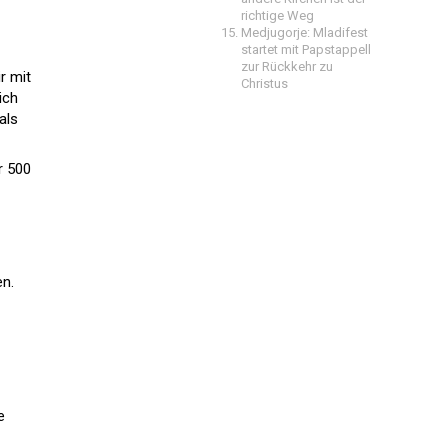
richtige Weg
Medjugorje: Mladifest
startet mit Papstappell
zur Rückkehr zu
r mit
Christus
ich
als
r 500
en.
e