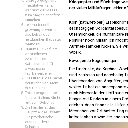
‚Dialogpredigt‘ und
Kriegsopfer und Flüchtlinge wi
‚meditativer Tanz’
der vielen Militärfragen leider o
während der Messe
zum Magdalenenfest in
München
Köln (kath.net/pek) Erzbischof
Leihmutter soll
sechstägigen Solidaritätsbesuc
gezwungen werden,
Öffentlichkeit, die humanitäre N
das Leben des
herzkranken Babys zu
Politiker noch Militär. Ich möch
beenden!
Aufmerksamkeit rücken. Sie wird
Bistum Huelva führt
Woelki.
verbindliches
zweijähriges
Bewegende Begegnungen
Katechumenat für
erwachsene
Die Eindrücke, die Kardinal Wo
Taufbewerber ein
sind zahlreich und nachhaltig.
Die Liturgie: das Gebet
Überlebenden von Angriffen, mi
der Kirche und Atem
wollen. Er hat die angespannt
des Geistes
auch Momente der Hoffnung erl
Erdbebengefahr bei
Neapel: Italiens Kirche
Singen mit Kindern in einem Sc
ruft zum Gebet auf
erleben, dass finanzielle Hilfe
Die Familie ist das
Menschen vor Ort bieten. Eng s
Hauptziel des Bösen:
katholischen sowie der griechi
Die prophetische
Warnung des hl.
Scharbel