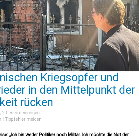
inischen Kriegsopfer und
ieder in den Mittelpunkt der
eit rücken
, 2 Lesermeinungen
n
|
Tippfehler melden
se: „Ich bin weder Politiker noch Militär. Ich möchte die Not der