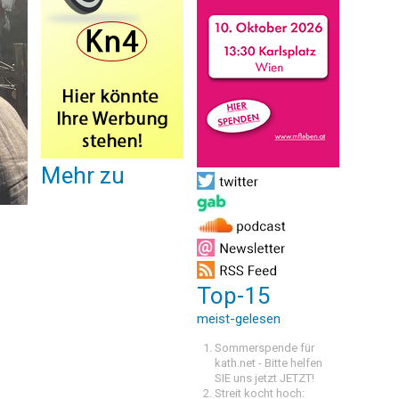
Mehr zu
Top-15
meist-gelesen
Sommerspende für
kath.net - Bitte helfen
SIE uns jetzt JETZT!
Streit kocht hoch: