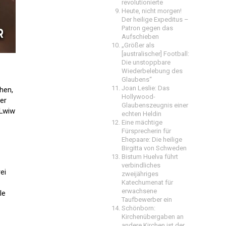
revolutionierte
Heute, nicht morgen!
Der heilige Expeditus –
Patron gegen das
Aufschieben
„Größer als
[australischer] Football:
Die unstoppbare
Wiederbelebung des
Glaubens“
Joan Leslie: Das
hen,
Hollywood-
er
Glaubenszeugnis einer
 Lwiw
echten Heldin
Eine mächtige
Fürsprecherin für
Ehepaare: Die heilige
Birgitta von Schweden
Bistum Huelva führt
verbindliches
ei
zweijähriges
Katechumenat für
erwachsene
le
Taufbewerber ein
Schönborn:
Kirchenübergaben an
andere Kirchen ist der