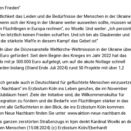
en Frieden“
entlichkeit das Leiden und die Bedürfnisse der Menschen in der Ukraine
wenn sich der Krieg in der Ukraine weiter ausweiten sollte, müssen wi
n Flüchtlingen in Europa rechnen“, so Woelki. Und weiter: „Ich persönl
n letztlich keinen Frieden schaffen. Und ich bin als Glaubender und 
die stärkste Waffe in diesem Kampf das Gebet ist“.
ln über die Diözesanstelle Weltkirche-Weltmission in der Ukraine übe
n Euro gefördert. Seit dem Beginn des Krieges im Jahr 2022 hat das
s mit je 500.000 Euro aufgelegt, um auf die akute Notlage schnell
den bislang (Stand Ende Juli 2024) rund 50 Projekte mit über 1,2
 sich gerade auch in Deutschland für geflüchtete Menschen einzusetz
e Nachbarn“ im Erzbistum Köln ins Leben gerufen, die im November
ubiläum feiert. Ziele der Initiative sind, die Willkommenskultur für
ntegration zu fördern und die Bedarfe von Flüchtlingen stärker in das
mt alle Geflüchteten in den Blick, die ins Erzbistum Köln kommen.
ion Neue Nachbarn finden Sie unter: www.aktion-neue-nachbarn.de.
s ganzen zerstörten Straßenzugs in Irpin denkt Kardinal Woelki an di
den Menschen (15.08.2024) (c) Erzbistum Köln/Eberhardt