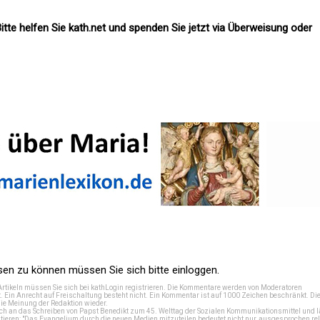
itte helfen Sie kath.net und spenden Sie jetzt via Überweisung oder
n zu können müssen Sie sich bitte einloggen.
Artikeln müssen Sie sich bei
kathLogin registrieren
. Die Kommentare werden von Moderatoren
t. Ein Anrecht auf Freischaltung besteht nicht. Ein Kommentar ist auf 1000 Zeichen beschränkt. Di
e Meinung der Redaktion wieder.
 an das Schreiben von Papst Benedikt zum 45. Welttag der Sozialen Kommunikationsmittel und lä
tieren: "Das Evangelium durch die neuen Medien mitzuteilen bedeutet nicht nur, ausgesprochen rel