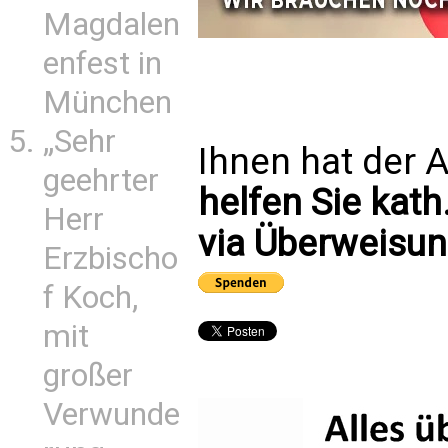
Magdalen
enfest in
München
„Sehr
Ihnen hat der A
geehrter
helfen Sie kath
Herr
via Überweisun
Erzbischo
f Koch,
mit
großer
Verwunde