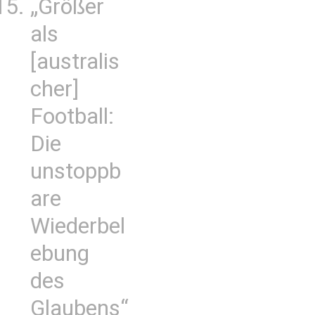
„Größer
als
[australis
cher]
Football:
Die
unstoppb
are
Wiederbel
ebung
des
Glaubens“