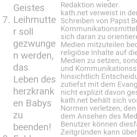
Redaktion wieder.
Geistes
kath.net verweist in
Leihmutte
Schreiben von Papst B
Kommunikationsmittel 
r soll
sich daran zu orientie
gezwunge
Medien mitzuteilen be
religiöse Inhalte auf 
n werden,
Medien zu setzen, sond
das
und Kommunikationsst
hinsichtlich Entscheid
Leben des
zutiefst mit dem Eva
herzkrank
nicht explizit davon ge
kath.net behält sich v
en Babys
Normen verletzen, den
zu
dem Ansehen des Mediu
Benutzer können diesfa
beenden!
Zeitgründen kann über