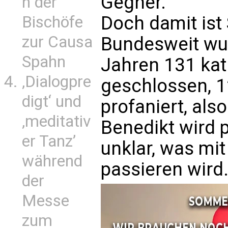
Gegner.
n der
Doch damit ist 
Bischöfe
zur Causa
Bundesweit wur
Spahn
Jahren 131 kat
‚Dialogpre
geschlossen, 
digt‘ und
profaniert, als
‚meditativ
Benedikt wird p
er Tanz’
unklar, was m
während
passieren wird
der
Messe
zum