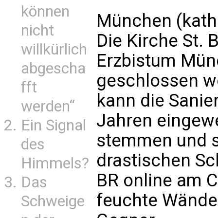
können
München (kath
nicht
Die Kirche St. 
willkürlich
Erzbistum Mün
abgescha
geschlossen we
fft
kann die Sanier
werden“
Jahren eingewe
Ein Signal
stemmen und s
des
drastischen Sc
Himmels?
BR online am C
Das
feuchte Wände
Schweige