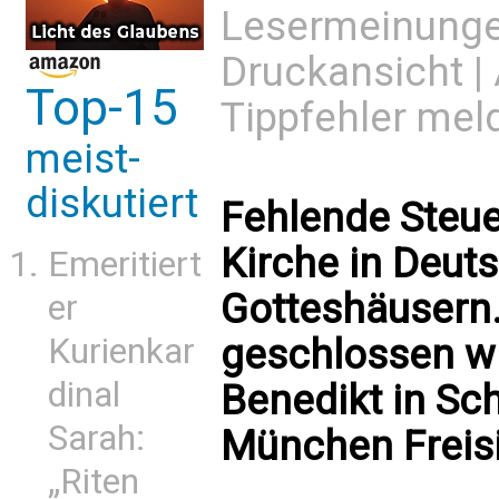
Lesermeinung
Druckansicht
|
Top-15
Tippfehler mel
meist-
diskutiert
Fehlende Steu
Kirche in Deut
Emeritiert
Gotteshäusern.
er
Kurienkar
geschlossen wir
dinal
Benedikt in Sc
Sarah:
München Freis
„Riten