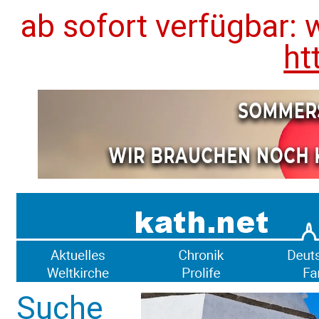
ab sofort verfügbar: 
ht
Suche