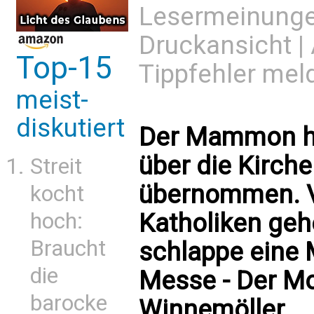
Lesermeinung
Druckansicht
|
Top-15
Tippfehler mel
meist-
diskutiert
Der Mammon hat
über die Kirch
Streit
übernommen. V
kocht
hoch:
Katholiken ge
Braucht
schlappe eine 
die
Messe - Der Mo
barocke
Winnemöller