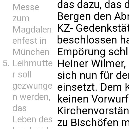
das dazu, das 
Messe
Bergen den Abr
zum
KZ- Gedenkstät
Magdalen
beschlossen ha
enfest in
Empörung schl
München
Heiner Wilmer,
Leihmutte
r soll
sich nun für de
gezwunge
einsetzt. Dem
n werden,
keinen Vorwur
das
Kirchenvorstä
Leben des
zu Bischöfen m