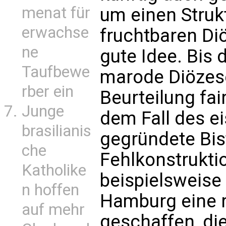
menat für
um einen Strukt
erwachse
fruchtbaren Di
ne
gute Idee. Bis 
Taufbewe
marode Diözes
rber ein
Beurteilung fa
Junge
dem Fall des e
brasilianis
gegründete Bis
che
Fehlkonstrukti
Katholike
beispielsweise
n hoffen
Hamburg eine r
auf mehr
geschaffen, di