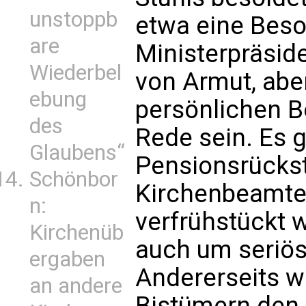
unstoppb
etwa eine Beso
are
Ministerpräside
Wiederbel
von Armut, aber
ebung
persönlichen B
des
Rede sein. Es g
Glaubens“
Pensionsrückst
Schönbor
Kirchenbeamte,
n:
verfrühstückt 
Kirchenüb
auch um seriös
ergaben
Andererseits w
an andere
Bistümern den