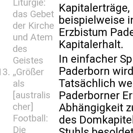
Liturgie:
Kapitalerträge,
das Gebet
beispielweise 
der Kirche
Erzbistum Pader
und Atem
Kapitalerhalt.
des
In einfacher S
Geistes
Paderborn wird
„Größer
Tatsächlich we
als
Paderborner Er
[australis
cher]
Abhängigkeit 
Football:
des Domkapitel
Die
Stuhls besoldet