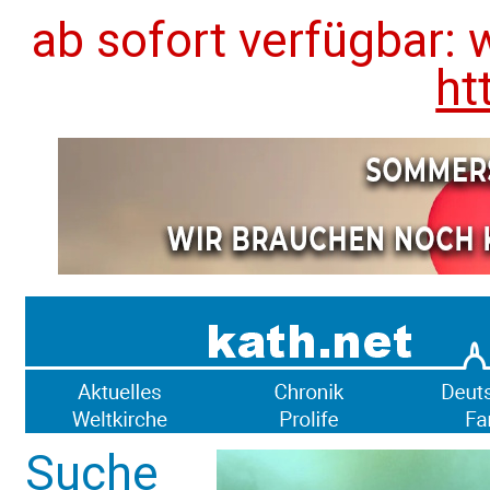
ab sofort verfügbar: 
ht
Suche