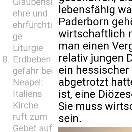
Glaubensl
lebensfähig wa
ehre und
Paderborn geh
ehrfürchti
wirtschaftlich n
ge
man einen Verg
Liturgie
relativ jungen 
Erdbeben
ein hessischer
gefahr bei
abgetrotzt hatt
Neapel:
ist, eine Diöze
Italiens
Kirche
Sie muss wirtsc
ruft zum
sein.
Gebet auf