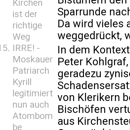
Kirchen
Sparrunde nac
ist der
Da wird vieles
richtige
weggedrückt, w
Weg
IRRE! -
In dem Kontext
Moskauer
Peter Kohlgraf,
Patriarch
geradezu zynis
Kyrill
Schadensersatz
legitimiert
von Klerikern 
nun auch
Bischöfen vert
Atombom
aus Kirchenste
be