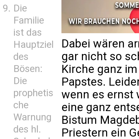
Die
Familie
ist das
Dabei wären a
Hauptziel
gar nicht so s
des
Kirche ganz im
Bösen:
Die
Papstes. Leider
prophetis
wenn es ernst w
che
eine ganz ents
Warnung
Bistum Magdeb
des hl.
Priestern ein G