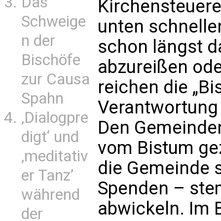
Das
Kirchensteuer
Schweige
unten schnelle
n der
schon längst d
Bischöfe
abzureißen od
zur Causa
reichen die „Bi
Spahn
Verantwortung 
‚Dialogpre
Den Gemeinden 
digt‘ und
vom Bistum gez
‚meditativ
die Gemeinde s
er Tanz’
Spenden – st
während
abwickeln. Im 
der