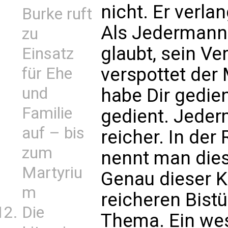
nicht. Er verla
Burke ruft
Als Jedermann
zu
glaubt, sein V
Einsatz
verspottet der
für Ehe
und
habe Dir gedie
Familie
gedient. Jeder
auf – bis
reicher. In der
zum
nennt man dies
Martyriu
Genau dieser Ka
m
reicheren Bist
Die
Thema. Ein wes