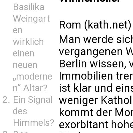
Basilika
Weingart
Rom (kath.net)
en
Man werde sich
wirklich
vergangenen W
einen
Berlin wissen, 
neuen
Immobilien tr
„moderne
ist klar und ein
n“ Altar?
weniger Katho
Ein Signal
des
kommt der Mom
Himmels?
exorbitant hoh