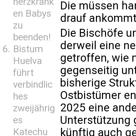
herzkrank
Die müssen har
en Babys
drauf ankommt
zu
Die Bischöfe u
beenden!
derweil eine n
Bistum
getroffen, wie 
Huelva
gegenseitig unt
führt
bisherige Struk
verbindlic
Ostbistümer ent
hes
2025 eine ande
zweijährig
Unterstützung g
es
künftig auch ge
Katechu