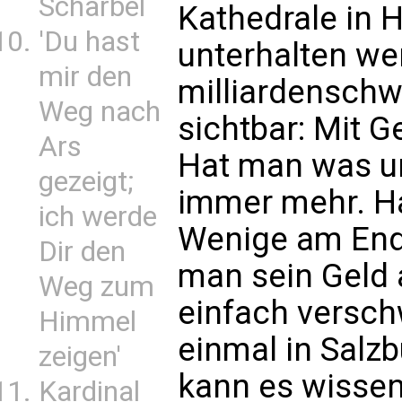
Scharbel
Kathedrale in 
'Du hast
unterhalten we
mir den
milliardenschw
Weg nach
sichtbar: Mit G
Ars
Hat man was un
gezeigt;
immer mehr. Ha
ich werde
Wenige am Ende
Dir den
man sein Geld 
Weg zum
einfach versc
Himmel
einmal in Salz
zeigen'
kann es wisse
Kardinal