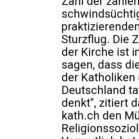
Zahl der zahlen
schwindsüchtig
praktizierenden
Sturzflug. Die
der Kirche ist i
sagen, dass di
der Katholiken 
Deutschland ta
denkt", zitier
kath.ch den M
Religionssoziol