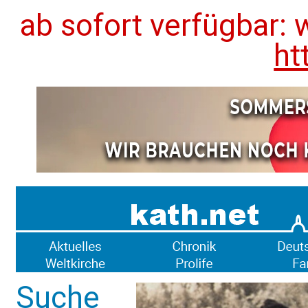
ab sofort verfügbar: 
ht
Suche