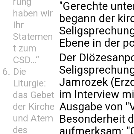
rung
"Gerechte unte
haben wir
begann der kir
Ihr
Seligsprechung
Statemen
Ebene in der po
t zum
Der Diözesanpo
CSD…“
Seligsprechung
Die
Jamrozek (Erz
Liturgie:
im Interview m
das Gebet
Ausgabe von "V
der Kirche
Besonderheit d
und Atem
des
aufmerksam: "