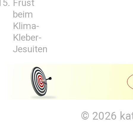
Frust
beim
Klima-
Kleber-
Jesuiten
© 2026
ka