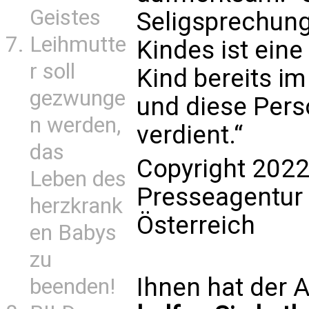
Geistes
Seligsprechun
Leihmutte
Kindes ist ein
r soll
Kind bereits im
gezwunge
und diese Pers
n werden,
verdient.“
das
Copyright 2022
Leben des
Presseagentur
herzkrank
Österreich
en Babys
zu
Ihnen hat der A
beenden!