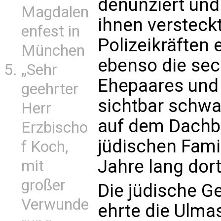
denunziert und
Magdalen
ihnen versteck
enfest in
Polizeikräften
München
ebenso die sec
„Sehr
Ehepaares und d
geehrter
sichtbar schwa
Herr
auf dem Dachb
Erzbischo
jüdischen Fami
f Koch,
Jahre lang dor
mit
großer
Die jüdische 
Verwunde
ehrte die Ulma