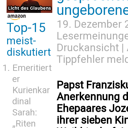
ungeborene
19. Dezember 
Top-15
Lesermeinung
meist-
Druckansicht
|
diskutiert
Tippfehler mel
Emeritiert
er
Papst Franzis
Kurienkar
Anerkennung d
dinal
Ehepaares Joze
Sarah:
ihrer sieben Ki
„Riten