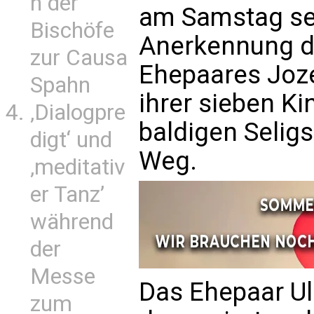
n der
am Samstag se
Bischöfe
Anerkennung d
zur Causa
Ehepaares Joze
Spahn
ihrer sieben Ki
‚Dialogpre
baldigen Selig
digt‘ und
Weg.
‚meditativ
er Tanz’
während
der
Messe
Das Ehepaar U
zum