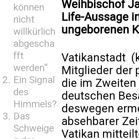
Weihbischof Ja
können
Life-Aussage i
nicht
ungeborenen K
willkürlich
abgescha
fft
Vatikanstadt (
werden“
Mitglieder der 
Ein Signal
die im Zweiten
des
deutschen Besa
Himmels?
deswegen ermo
Das
absehbarer Zei
Schweige
Vatikan mitteil