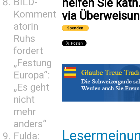
BILD-
helfen Sie kath
Komment
via Überweisun
atorin
Ruhs
fordert
„Festung
Europa“:
„Es geht
nicht
mehr
anders“
Lesermeinu
Fulda: