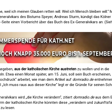
, weil ich meinen Glauben retten will. Weil ich Mensch bleiben will.“ M
neralvikars des Bistums Speyer, Andreas Sturm, kündigt das Kölner
-Seite einen Vorbericht über das Buch des Ex-Generalvikars an. (Sie
 gegeben,
aus der katholischen Kirche austreten
zu wollen und in die
ln. Etwa einen Monat später, am 15. Juni, soll sein Buch erscheinen,
Hochdruck“ arbeitet, wie man dem Artikel auf
domradio.de
entnehme
 „Ich muss raus aus dieser Kirche“ legt er die Gründe für seinen Schr
ralvikars wird „die Kirche verändern“, zitiert
domradio.de
aus dem B
rm der katholischen Kirche könnten diese „verändern und zukunftsfä
 zu lesen.