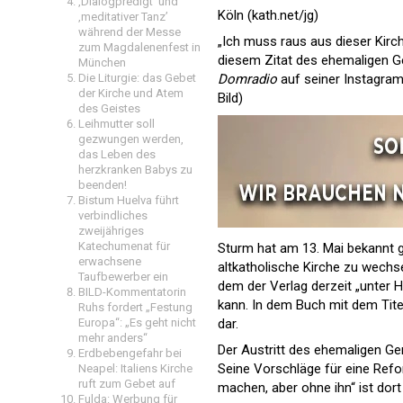
‚Dialogpredigt‘ und
Köln (kath.net/jg)
‚meditativer Tanz’
während der Messe
„Ich muss raus aus dieser Kirche
zum Magdalenenfest in
diesem Zitat des ehemaligen Ge
München
Die Liturgie: das Gebet
Domradio
auf seiner Instagram
der Kirche und Atem
Bild)
des Geistes
Leihmutter soll
gezwungen werden,
das Leben des
herzkranken Babys zu
beenden!
Bistum Huelva führt
verbindliches
zweijähriges
Katechumenat für
Sturm hat am 13. Mai bekannt
erwachsene
altkatholische Kirche zu wechse
Taufbewerber ein
dem der Verlag derzeit „unter 
BILD-Kommentatorin
kann. In dem Buch mit dem Titel
Ruhs fordert „Festung
Europa“: „Es geht nicht
dar.
mehr anders“
Der Austritt des ehemaligen Gene
Erdbebengefahr bei
Seine Vorschläge für eine Refo
Neapel: Italiens Kirche
ruft zum Gebet auf
machen, aber ohne ihn“ ist dort
Fulda: Werbung für