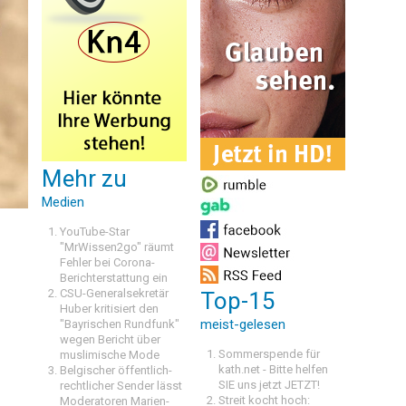
Mehr zu
Medien
YouTube-Star
"MrWissen2go" räumt
Fehler bei Corona-
Berichterstattung ein
CSU-Generalsekretär
Top-15
Huber kritisiert den
meist-gelesen
"Bayrischen Rundfunk"
wegen Bericht über
Sommerspende für
muslimische Mode
kath.net - Bitte helfen
Belgischer öffentlich-
SIE uns jetzt JETZT!
rechtlicher Sender lässt
Streit kocht hoch:
Moderatoren Marien-