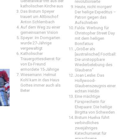
Generalvikar tritt aus der
revolutionierte
katholischen Kirche aus
Heute, nicht morgen!
Das Bistum Speyer
Der heilige Expeditus –
trauert um Altbischof
Patron gegen das
Anton Schlembach
Aufschieben
Auf dem Weg zu einer
Fulda: Werbung für
gemeinsamen Vision
Christopher Street Day
Speyer: Im Domgarten
mit dem heiligen
wurde 27-Jährige
Bonifatius
vergewaltigt
„Größer als
Katholischer
[australischer] Football:
Trauergottesdienst für
Die unstoppbare
von Ex-Freund
Wiederbelebung des
ermordete 15-Jährige
Glaubens“
Wiesemann: Helmut
Joan Leslie: Das
Kohl kam in das Haus
Hollywood-
Gottes immer auch als
Glaubenszeugnis einer
Beter
echten Heldin
Eine mächtige
Fürsprecherin für
Ehepaare: Die heilige
Birgitta von Schweden
Bistum Huelva führt
verbindliches
zweijähriges
Katechumenat für
erwachsene