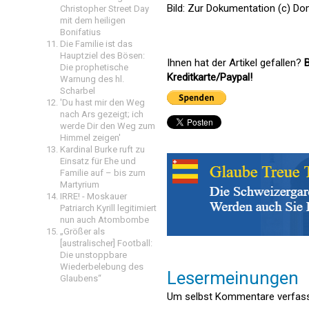
Bild: Zur Dokumentation (c) D
Christopher Street Day
mit dem heiligen
Bonifatius
Die Familie ist das
Hauptziel des Bösen:
Ihnen hat der Artikel gefallen?
B
Die prophetische
Kreditkarte/Paypal!
Warnung des hl.
Scharbel
'Du hast mir den Weg
nach Ars gezeigt; ich
werde Dir den Weg zum
Himmel zeigen'
Kardinal Burke ruft zu
Einsatz für Ehe und
Familie auf – bis zum
Martyrium
IRRE! - Moskauer
Patriarch Kyrill legitimiert
nun auch Atombombe
„Größer als
[australischer] Football:
Die unstoppbare
Wiederbelebung des
Lesermeinungen
Glaubens“
Um selbst Kommentare verfasse