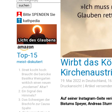
Top-15
Wirbt das Kö
meist-diskutiert
Kirchenaustri
Streit kocht hoch:
Braucht die barocke
Basilika Weingarten
19. Mai 2022 in
Deutschland
, 1
wirklich einen neuen
Druckansicht
|
Artikel versende
„modernen“ Altar?
Ein Signal des
Himmels?
Auf seiner Instagram-Seite ver
Das Schweigen der
Bistums Speyer, Andreas Sturm
Bischöfe zur Causa
Spahn