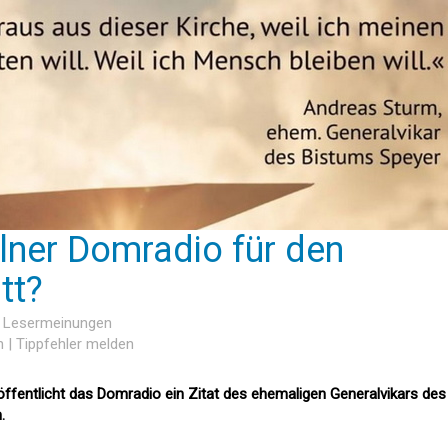
lner Domradio für den
tt?
6 Lesermeinungen
n
|
Tippfehler melden
öffentlicht das Domradio ein Zitat des ehemaligen Generalvikars des
.