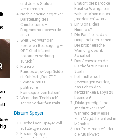
Braucht die barocke
und Jesus-Statuen
Basilika Weingarten
zertrümmern!
it
wirklich einen neuen
Nach einseitig negativer
„modernen“ Altar?
Darstellung des
Ein Signal des
Christentums –
he
Himmels?
Programmbeschwerde
Die Familie ist das
an ZDF
Hauptziel des Bösen:
Welt: „Vorwurf der
Die prophetische
sexuellen Belästigung –
Warnung des hl.
ORF-Chef tritt mit
Scharbel
sofortiger Wirkung
Das Schweigen der
zurück“
Bischöfe zur Causa
Früherer
Spahn
Bundestagsvizepräside
Leihmutter soll
nt Kubicki: „Der ZDF-
gezwungen werden,
Skandal muss
das Leben des
politische
 an
herzkranken Babys zu
Konsequenzen haben“
n
beenden!
Wenn das 'Drehbuch'
‚Dialogpredigt‘ und
schon vorher feststeht
itt
‚meditativer Tanz’
Bistum Speyer
während der Messe
zum Magdalenenfest in
uch.
Bischof von Speyer voll
München
hig
auf Zeitgeistkurs
Der "rote Priester", der
Bistum Speyer:
die Musikwelt