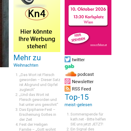
Mehr zu
Weihnachten
„Das Wort ist Fleisch
geworden – Dieser Satz
ist Abgrund und Gipfel
zugleich“
„Und das Wort ist
Top-15
Fleisch geworden und
meist-gelesen
hat unter uns gewohnt“
Das Epiphanie-Fest –
Sommerspende für
Erscheinung Gottes in
kath.net - Bitte helfen
der Zeit
SIE uns jetzt JETZT!
Fest der Heiligen
Ein Signal des
Familie – „Gott wohnt