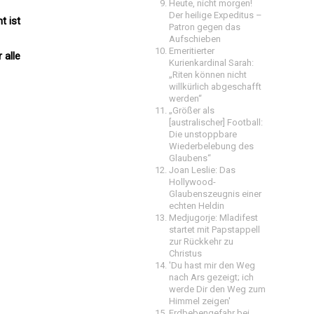
Heute, nicht morgen!
Der heilige Expeditus –
t ist
Patron gegen das
Aufschieben
Emeritierter
 alle
Kurienkardinal Sarah:
„Riten können nicht
willkürlich abgeschafft
werden“
„Größer als
[australischer] Football:
Die unstoppbare
Wiederbelebung des
Glaubens“
Joan Leslie: Das
Hollywood-
Glaubenszeugnis einer
echten Heldin
Medjugorje: Mladifest
startet mit Papstappell
zur Rückkehr zu
Christus
'Du hast mir den Weg
nach Ars gezeigt; ich
werde Dir den Weg zum
Himmel zeigen'
Erdbebengefahr bei