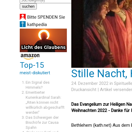
Top-15
Stille Nacht,
meist-diskutiert
Ein Signal des
24. Dezember 2022 in
Spirituell
Himmels?
Druckansicht
|
Artikel versende
Emeritierter
Kurienkardinal Sarah:
„Riten können nicht
Das Evangelium zur Heiligen Na
willkürlich abgeschafft
Weihnachten 2022 - Danke für 
werden“
Das Schweigen der
Bischöfe zur Causa
Bethlehem (kath.net) Aus dem 
Spahn