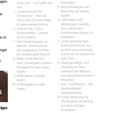
agen.
Himmels?
unter uns – und geht mit
Das Schweigen der
uns“
Bischöfe zur Causa
„Driving home for
in
Spahn
Christmas“ – Nun ist
Leihmutter soll
Chris Rea auf dem Weg
gezwungen werden,
in seine ewige Heimat
das Leben des
‚Urbi et Orbi‘ 2025:
,
herzkranken Babys zu
Weihnachten - Geburt
n in
beenden!
des Friedens
„Sehr geehrter Herr
Der Friede begann zu
Erzbischof Koch, mit
weinen. Weihnachten -
Engel
großer Verwunderung
die Gegenwart Gottes
haben wir Ihr Statement
im verletzlichen Fleisch
zum CSD…“
Wenn Gott Mensch
k
‚Dialogpredigt‘ und
wird. Die angebrochene
.
‚meditativer Tanz’
Morgenröte des neuen
während der Messe
Tages
zum Magdalenenfest in
Stille Nacht, Heilige
München
Nacht
Der "rote Priester", der
Gottesgeburt in der
die Musikwelt
Seele
revolutionierte
Fulda: Werbung für
Christopher Street Day
mit dem heiligen
rippe
Bonifatius