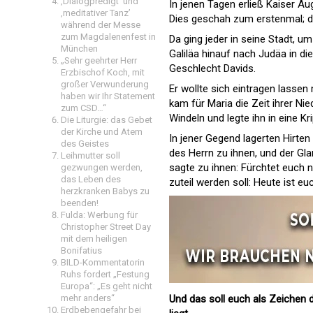
‚Dialogpredigt‘ und
In jenen Tagen erließ Kaiser Au
‚meditativer Tanz’
Dies geschah zum erstenmal; da
während der Messe
zum Magdalenenfest in
Da ging jeder in seine Stadt, u
München
Galiläa hinauf nach Judäa in d
„Sehr geehrter Herr
Geschlecht Davids.
Erzbischof Koch, mit
großer Verwunderung
Er wollte sich eintragen lassen 
haben wir Ihr Statement
kam für Maria die Zeit ihrer Nie
zum CSD…“
Windeln und legte ihn in eine Kri
Die Liturgie: das Gebet
der Kirche und Atem
In jener Gegend lagerten Hirten
des Geistes
des Herrn zu ihnen, und der Gla
Leihmutter soll
sagte zu ihnen: Fürchtet euch 
gezwungen werden,
das Leben des
zuteil werden soll: Heute ist eu
herzkranken Babys zu
beenden!
Fulda: Werbung für
Christopher Street Day
mit dem heiligen
Bonifatius
BILD-Kommentatorin
Ruhs fordert „Festung
Europa“: „Es geht nicht
mehr anders“
Und das soll euch als Zeichen di
Erdbebengefahr bei