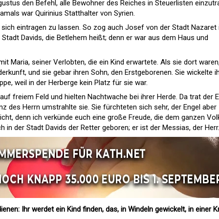
gustus den Befehl, alle Bewohner des Reiches in Steuerlisten einzutr
mals war Quirinius Statthalter von Syrien.
m sich eintragen zu lassen. So zog auch Josef von der Stadt Nazaret 
ie Stadt Davids, die Betlehem heißt; denn er war aus dem Haus und
mit Maria, seiner Verlobten, die ein Kind erwartete. Als sie dort waren
derkunft, und sie gebar ihren Sohn, den Erstgeborenen. Sie wickelte ih
ppe, weil in der Herberge kein Platz für sie war.
 auf freiem Feld und hielten Nachtwache bei ihrer Herde. Da trat der 
nz des Herrn umstrahlte sie. Sie fürchteten sich sehr, der Engel aber
nicht, denn ich verkünde euch eine große Freude, die dem ganzen Vol
ch in der Stadt Davids der Retter geboren; er ist der Messias, der Herr
enen: Ihr werdet ein Kind finden, das, in Windeln gewickelt, in einer K