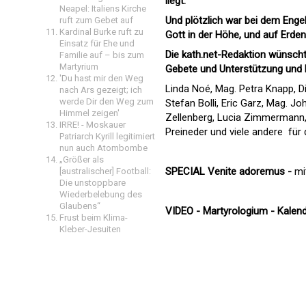
liegt.
Neapel: Italiens Kirche
Und plötzlich war bei dem Engel
ruft zum Gebet auf
Kardinal Burke ruft zu
Gott in der Höhe, und auf Erde
Einsatz für Ehe und
Die kath.net-Redaktion wünscht
Familie auf – bis zum
Martyrium
Gebete und Unterstützung und 
'Du hast mir den Weg
Linda Noé, Mag. Petra Knapp, D
nach Ars gezeigt; ich
werde Dir den Weg zum
Stefan Bolli, Eric Garz, Mag. Jo
Himmel zeigen'
Zellenberg, Lucia Zimmermann,
IRRE! - Moskauer
Preineder und viele andere für
Patriarch Kyrill legitimiert
nun auch Atombombe
„Größer als
SPECIAL
Venite adoremus -
mi
[australischer] Football:
Die unstoppbare
Wiederbelebung des
Glaubens“
VIDEO - Martyrologium - Kalenda
Frust beim Klima-
Kleber-Jesuiten