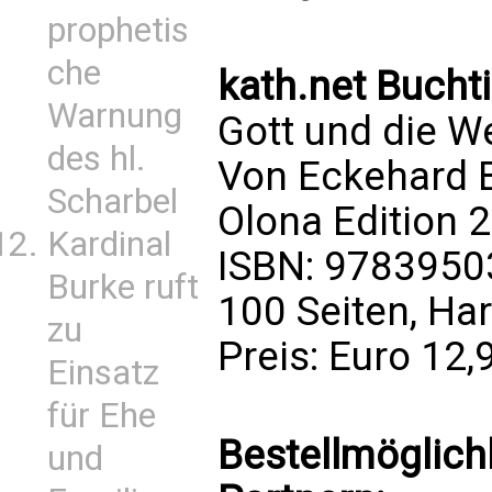
prophetis
che
kath.net Bucht
Warnung
Gott und die W
des hl.
Von Eckehard 
Scharbel
Olona Edition 
Kardinal
ISBN: 978395
Burke ruft
100 Seiten, Ha
zu
Preis: Euro 12,
Einsatz
für Ehe
Bestellmöglich
und