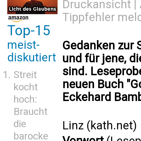
Druckansicht
|
Tippfehler mel
Top-15
meist-
Gedanken zur S
diskutiert
und für jene, d
sind. Leseprob
Streit
neuen Buch "Go
kocht
Eckehard Bamb
hoch:
Braucht
die
Linz (kath.net)
barocke
Vorwort
(Lesep