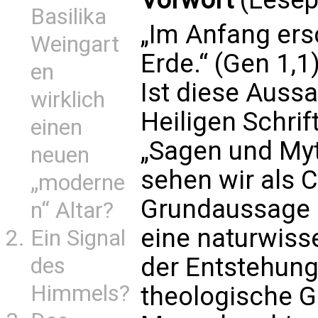
Basilika
„Im Anfang ers
Weingart
Erde.“ (Gen 1,1
en
Ist diese Auss
wirklich
Heiligen Schrif
einen
„Sagen und My
neuen
sehen wir als C
„moderne
Grundaussage ü
n“ Altar?
eine naturwiss
Ein Signal
der Entstehung
des
Himmels?
theologische G