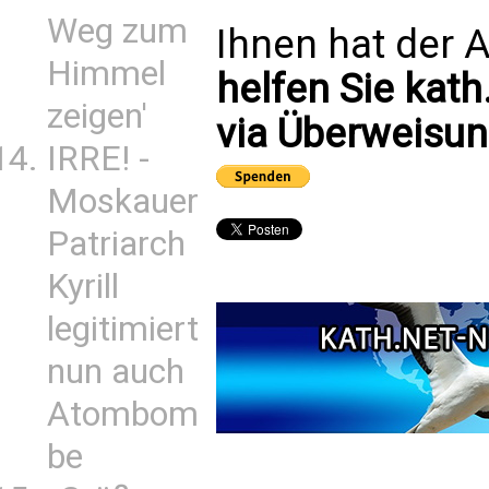
Weg zum
Ihnen hat der A
Himmel
helfen Sie kath
zeigen'
via Überweisun
IRRE! -
Moskauer
Patriarch
Kyrill
legitimiert
nun auch
Atombom
be