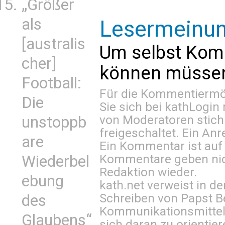
„Größer
als
Lesermeinu
[australis
Um selbst Kom
cher]
können müssen 
Football:
Für die Kommentiermög
Die
Sie sich bei
kathLogin 
von Moderatoren stich
unstoppb
freigeschaltet. Ein Anr
are
Ein Kommentar ist auf
Kommentare geben nic
Wiederbel
Redaktion wieder.
ebung
kath.net verweist in
Schreiben von Papst B
des
Kommunikationsmittel 
Glaubens“
sich daran zu orientie