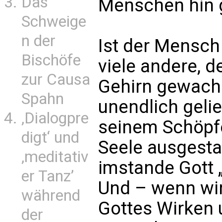
Das
Menschen hin 
Schweige
n der
Ist der Mensch
Bischöfe
viele andere, d
zur Causa
Gehirn gewachs
Spahn
unendlich geli
‚Dialogpre
seinem Schöpfe
digt‘ und
Seele ausgesta
‚meditativ
imstande Gott 
er Tanz’
Und – wenn wi
während
Gottes Wirken 
der