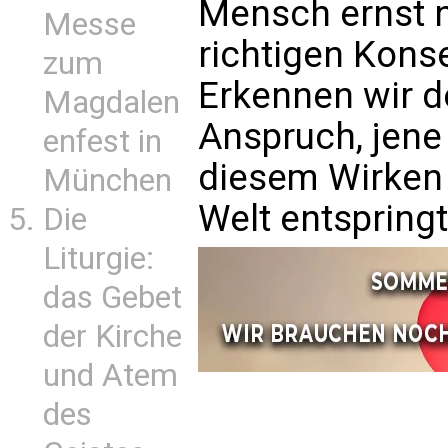
Mensch ernst n
Messe
richtigen Kon
zum
Erkennen wir d
Magdalen
Anspruch, jene
enfest in
diesem Wirken 
München
Welt entspring
Die
Liturgie:
das Gebet
der Kirche
und Atem
des