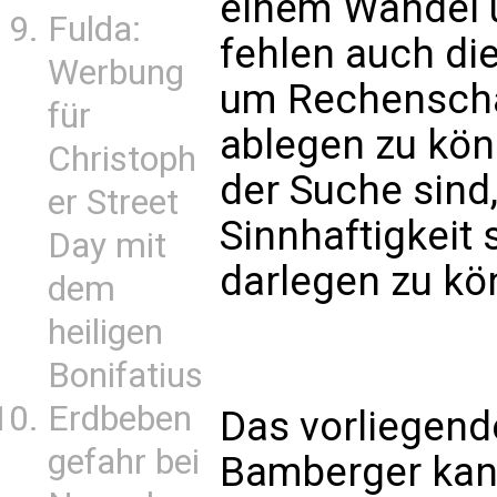
einem Wandel 
Fulda:
fehlen auch di
Werbung
um Rechenscha
für
ablegen zu könn
Christoph
der Suche sind,
er Street
Sinnhaftigkeit
Day mit
darlegen zu kö
dem
heiligen
Bonifatius
Erdbeben
Das vorliegen
gefahr bei
Bamberger kann