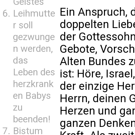
Geistes
Ein Anspruch, d
Leihmutte
doppelten Lie
r soll
der Gottessohn
gezwunge
Gebote, Vorsch
n werden,
das
Alten Bundes z
Leben des
ist: Höre, Israel
herzkrank
der einzige Her
en Babys
Herrn, deinen 
zu
Herzen und gan
beenden!
ganzen Denken
Bistum