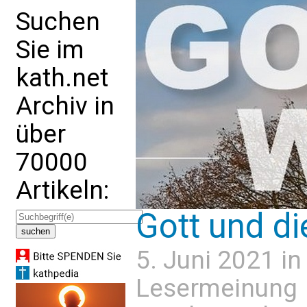
Suchen
Sie im
kath.net
Archiv in
über
70000
Artikeln:
Gott und di
5. Juni 2021 i
Lesermeinung