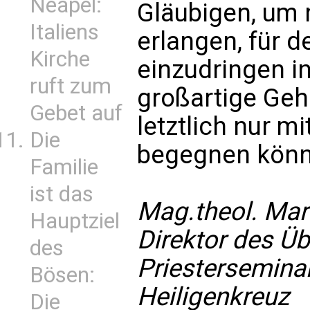
Neapel:
Gläubigen, um 
Italiens
erlangen, für 
Kirche
einzudringen i
ruft zum
großartige Geh
Gebet auf
letztlich nur 
Die
begegnen könn
Familie
ist das
Mag.theol. Mart
Hauptziel
Direktor des Ü
des
Priestersemina
Bösen:
Heiligenkreuz
Die