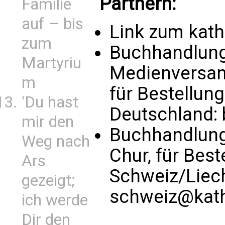
Partnern:
Familie
auf – bis
Link zum kat
zum
Buchhandlung 
Martyriu
Medienversand
m
für Bestellun
'Du hast
Deutschland:
mir den
Buchhandlung
Weg nach
Chur, für Bes
Ars
Schweiz/Liec
gezeigt;
schweiz@kath
ich werde
Dir den