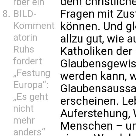
dem christlich
rber ein
Fragen mit Zu
BILD-
können. Und gl
Komment
atorin
allzu gut, wie 
Ruhs
Katholiken der 
fordert
Glaubensgewis
„Festung
werden kann, w
Europa“:
Glaubensaussag
„Es geht
erscheinen. L
nicht
Auferstehung,
mehr
Menschen – un
anders“