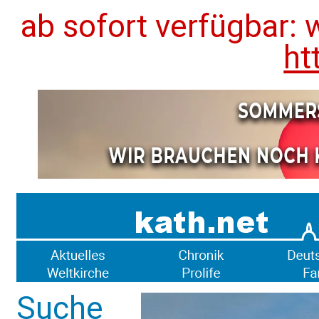
ab sofort verfügbar: 
ht
Suche