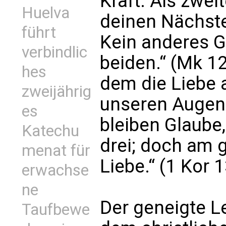
Kraft. Als zwei
Huelva
deinen Nächste
führt
Kein anderes Ge
verbindlic
beiden.“ (Mk 12
hes
dem die Liebe 
zweijährig
unseren Augen a
es
bleiben Glaube,
Katechu
drei; doch am g
menat für
Liebe.“ (1 Kor 1
erwachse
ne
Der geneigte L
Taufbewe