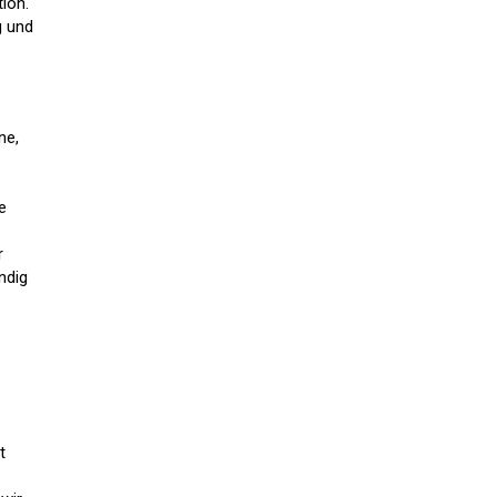
ion.
g und
ne,
e
r
ndig
t