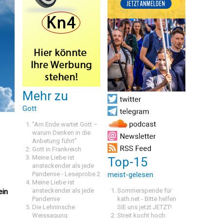
Mehr zu
Gott
"Am Ende wartet Gott –
warum Denken in die
Anbetung führt"
Gott in Frankreich
Meine Liebe ist
Top-15
ansteckender als jede
Pandemie - Leseprobe 2
meist-gelesen
Meine Liebe ist
ansteckender als jede
Sommerspende für
ein
Pandemie
kath.net - Bitte helfen
Die Lehninsche
SIE uns jetzt JETZT!
Weissagung
Streit kocht hoch: