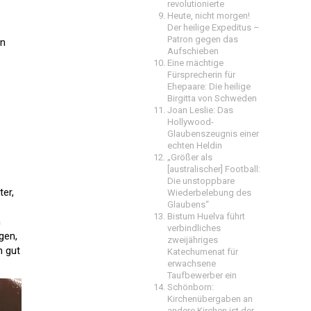
revolutionierte
Heute, nicht morgen!
Der heilige Expeditus –
Patron gegen das
en
Aufschieben
Eine mächtige
Fürsprecherin für
Ehepaare: Die heilige
Birgitta von Schweden
Joan Leslie: Das
Hollywood-
Glaubenszeugnis einer
echten Heldin
„Größer als
[australischer] Football:
Die unstoppbare
ter,
Wiederbelebung des
Glaubens“
Bistum Huelva führt
n
verbindliches
gen,
zweijähriges
h gut
Katechumenat für
erwachsene
Taufbewerber ein
Schönborn:
Kirchenübergaben an
andere Kirchen ist der