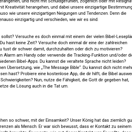
angehen, und nicht mit Schuldgefühlen, zögerlich oder mit Resignat
mit Kreativität herangehen, und dabei unsere einzigartige Bestimmun
auso wie unsere einzigartigen Neigungen und Tendenzen. Denn die
auso einzigartig und verschieden, wie wir es sind.
 sollst? Versuche es doch einmal mit einem der vielen Bibel-Leseplä
 Du hast keine Zeit? Versuche doch einmal dir eine der zahlreichen
 tust dir schwer damit, durchzuhalten oder dich zu motivieren?
en Alarm am Handy oder verwende die Tracking-Funktion und/oder di
iedenen Bibel-Apps. Du kannst die veraltete Sprache nicht leiden?
chen Übersetzung, wie „The Message Bible“. Du kannst dich nicht meh
sen hast? Probiere eine kostenlose App, die dir hilft, die Bibel auswe
Schwierigkeiten? Nun, nutze die Fähigkeit, die Gott dir gegeben hat,
etze die Lösung auch in die Tat um.
en so schwer, mit der Einsamkeit? Unser König hat das ziemlich gu
renzen als Mensch. Er war sich bewusst, dass er Kontakt zu seinem