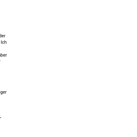
der
 Ich
aber
r
iger
,