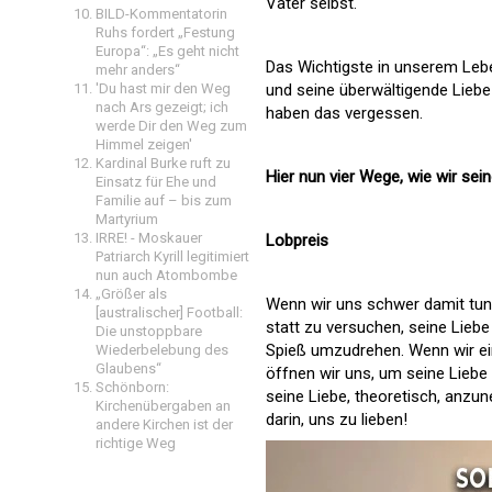
Vater selbst.
BILD-Kommentatorin
Ruhs fordert „Festung
Europa“: „Es geht nicht
Das Wichtigste in unserem Lebe
mehr anders“
'Du hast mir den Weg
und seine überwältigende Lieb
nach Ars gezeigt; ich
haben das vergessen.
werde Dir den Weg zum
Himmel zeigen'
Kardinal Burke ruft zu
Hier nun vier Wege, wie wir se
Einsatz für Ehe und
Familie auf – bis zum
Martyrium
IRRE! - Moskauer
Lobpreis
Patriarch Kyrill legitimiert
nun auch Atombombe
„Größer als
Wenn wir uns schwer damit tun, 
[australischer] Football:
statt zu versuchen, seine Liebe
Die unstoppbare
Spieß umzudrehen. Wenn wir ein
Wiederbelebung des
Glaubens“
öffnen wir uns, um seine Lieb
Schönborn:
seine Liebe, theoretisch, anzun
Kirchenübergaben an
darin, uns zu lieben!
andere Kirchen ist der
richtige Weg