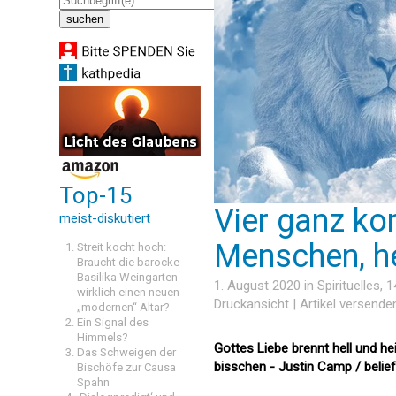
Top-15
Vier ganz ko
meist-diskutiert
Menschen, he
Streit kocht hoch:
Braucht die barocke
Basilika Weingarten
1. August 2020 in
Spirituelles
, 
wirklich einen neuen
Druckansicht
|
Artikel versende
„modernen“ Altar?
Ein Signal des
Himmels?
Gottes Liebe brennt hell und he
Das Schweigen der
bisschen - Justin Camp / belie
Bischöfe zur Causa
Spahn