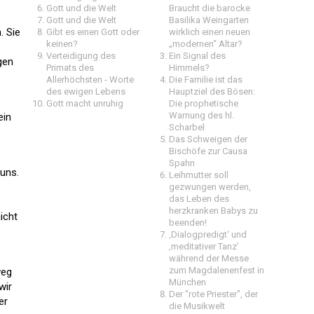
Gott und die Welt
Braucht die barocke
Gott und die Welt
Basilika Weingarten
. Sie
Gibt es einen Gott oder
wirklich einen neuen
keinen?
„modernen“ Altar?
Verteidigung des
Ein Signal des
gen
Primats des
Himmels?
Allerhöchsten - Worte
Die Familie ist das
des ewigen Lebens
Hauptziel des Bösen:
Gott macht unruhig
Die prophetische
Warnung des hl.
ein
Scharbel
Das Schweigen der
Bischöfe zur Causa
Spahn
 uns.
Leihmutter soll
gezwungen werden,
das Leben des
herzkranken Babys zu
icht
beenden!
‚Dialogpredigt‘ und
‚meditativer Tanz’
während der Messe
zum Magdalenenfest in
weg
München
wir
Der "rote Priester", der
er
die Musikwelt