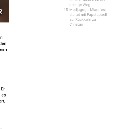
richtige Weg
Medjugorje: Mladifest
startet mit Papstappell
zur Rückkehr zu
Christus
in
 den
beim
 Er
s es
rt,