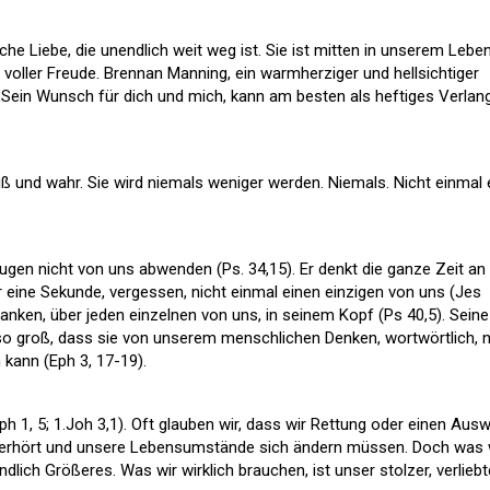
che Liebe, die unendlich weit weg ist. Sie ist mitten in unserem Leben
nd voller Freude. Brennan Manning, ein warmherziger und hellsichtiger
 „Sein Wunsch für dich und mich, kann am besten als heftiges Verlan
iß und wahr. Sie wird niemals weniger werden. Niemals. Nicht einmal 
Augen nicht von uns abwenden (Ps. 34,15). Er denkt die ganze Zeit an
r eine Sekunde, vergessen, nicht einmal einen einzigen von uns (Jes
edanken, über jeden einzelnen von uns, in seinem Kopf (Ps 40,5). Seine
t so groß, dass sie von unserem menschlichen Denken, wortwörtlich, n
kann (Eph 3, 17-19).
Eph 1, 5; 1.Joh 3,1). Oft glauben wir, dass wir Rettung oder einen Aus
 erhört und unsere Lebensumstände sich ändern müssen. Doch was 
dlich Größeres. Was wir wirklich brauchen, ist unser stolzer, verliebt