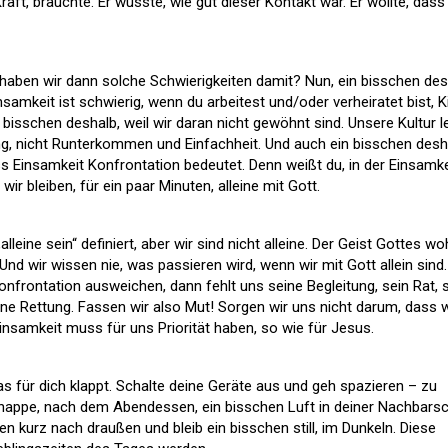
aft, brauchte. Er wusste, wie gut dieser Kontakt war. Er wollte, dass
 haben wir dann solche Schwierigkeiten damit? Nun, ein bisschen des
insamkeit ist schwierig, wenn du arbeitest und/oder verheiratet bist, K
bisschen deshalb, weil wir daran nicht gewöhnt sind. Unsere Kultur l
g, nicht Runterkommen und Einfachheit. Und auch ein bisschen desh
ass Einsamkeit Konfrontation bedeutet. Denn weißt du, in der Einsamke
ir bleiben, für ein paar Minuten, alleine mit Gott.
leine sein“ definiert, aber wir sind nicht alleine. Der Geist Gottes wo
. Und wir wissen nie, was passieren wird, wenn wir mit Gott allein sind.
onfrontation ausweichen, dann fehlt uns seine Begleitung, sein Rat, 
ine Rettung. Fassen wir also Mut! Sorgen wir uns nicht darum, dass w
Einsamkeit muss für uns Priorität haben, so wie für Jesus.
as für dich klappt. Schalte deine Geräte aus und geh spazieren – zu
hnappe, nach dem Abendessen, ein bisschen Luft in deiner Nachbarsc
 kurz nach draußen und bleib ein bisschen still, im Dunkeln. Diese