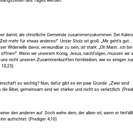
blingszeiten des Tages werden.
wer damit, als christliche Gemeinde zusammenzukommen. Der Kalen
e Zeit mehr für etwas anderes!“. Unser Stolz ist groß: „Mir geht’s gut….
ser Widerwille davor, verwundbar zu sein, ist stark: „Oh Mann…ich bin
zu öffnen!“. Wenn wir unserem König, Jesus, nachfolgen, müssen wir 
ns nicht unseren Zusammenkünften fernbleiben, wie es einigen zu
10,25).
chaft so wichtig? Nun, dafür gibt es ein paar Gründe. „Zwei sind
ns die Bibel, gemeinsam sind wir stärker und nicht so verletzlich. (Pred
 einer den anderen auf. Doch wehe dem, der allein ist, wenn er hinfällt
ihn aufrichtet. (Prediger 4,10)