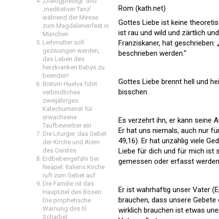
‚Dialogpredigt‘ und
Rom (kath.net)
‚meditativer Tanz’
während der Messe
Gottes Liebe ist keine theoretis
zum Magdalenenfest in
ist rau und wild und zärtlich u
München
Leihmutter soll
Franziskaner, hat geschrieben:
gezwungen werden,
beschrieben werden.“
das Leben des
herzkranken Babys zu
beenden!
Gottes Liebe brennt hell und he
Bistum Huelva führt
bisschen.
verbindliches
zweijähriges
Katechumenat für
erwachsene
Es verzehrt ihn, er kann seine 
Taufbewerber ein
Er hat uns niemals, auch nur fü
Die Liturgie: das Gebet
49,16). Er hat unzählig viele G
der Kirche und Atem
des Geistes
Liebe für dich und für mich is
Erdbebengefahr bei
gemessen oder erfasst werden 
Neapel: Italiens Kirche
ruft zum Gebet auf
Die Familie ist das
Er ist wahrhaftig unser Vater (
Hauptziel des Bösen:
brauchen, dass unsere Gebete
Die prophetische
Warnung des hl.
wirklich brauchen ist etwas unen
Scharbel