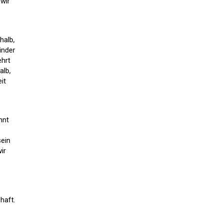
 wir
halb,
inder
ehrt
alb,
it
hnt
sein
ir
haft.