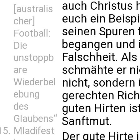
auch Christus h
[australis
euch ein Beispi
cher]
seinen Spuren f
Football:
begangen und 
Die
Falschheit. Al
unstoppb
schmähte er nich
are
nicht, sondern
Wiederbel
ebung
gerechten Richt
des
guten Hirten ist
Glaubens“
Sanftmut.
Mladifest
Der gute Hirte i