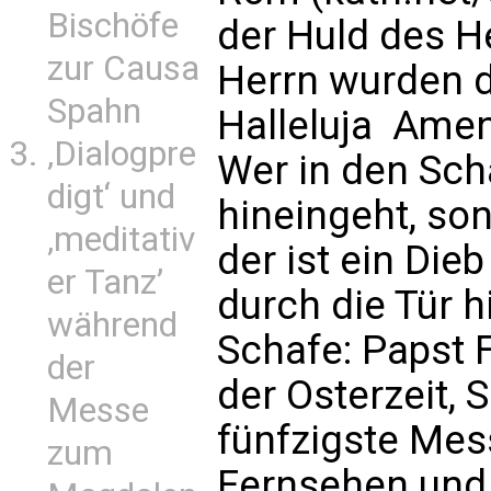
Bischöfe
der Huld des H
zur Causa
Herrn wurden 
Spahn
Halleluja  Am
‚Dialogpre
Wer in den Scha
digt‘ und
hineingeht, so
‚meditativ
der ist ein Die
er Tanz’
durch die Tür hi
während
Schafe: Papst 
der
der Osterzeit, 
Messe
fünfzigste Mes
zum
Fernsehen und 