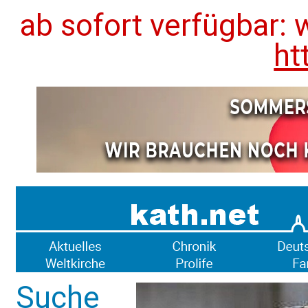
ab sofort verfügbar: 
ht
Suche