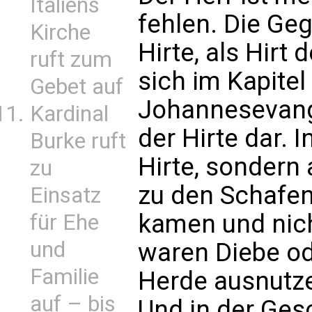
Italiens
fehlen. Die Ge
Kirche
Hirte, als Hirt 
ruft zum
sich im Kapitel
Gebet auf
Johannesevange
Kardinal
der Hirte dar. I
Burke ruft
Hirte, sondern a
zu
zu den Schafen 
Einsatz
kamen und nich
für Ehe
und
waren Diebe od
Familie
Herde ausnutze
auf – bis
Und in der Ges