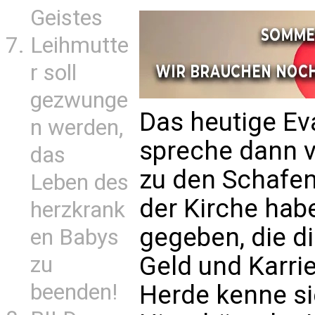
Geistes
Leihmutte
r soll
gezwunge
Das heutige Ev
n werden,
spreche dann v
das
zu den Schafen 
Leben des
der Kirche habe
herzkrank
gegeben, die d
en Babys
Geld und Karrie
zu
beenden!
Herde kenne si