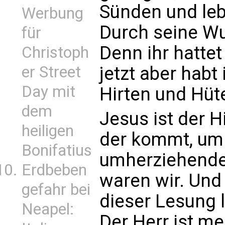
Sünden und lebe
Werbung
Durch seine Wu
für
Denn ihr hattet
Christoph
jetzt aber hab
er Street
Day mit
Hirten und Hüte
dem
Jesus ist der Hir
heiligen
der kommt, um 
Bonifatius
umherziehenden
Erdbeben
waren wir. Und
gefahr bei
dieser Lesung l
Neapel:
Der Herr ist me