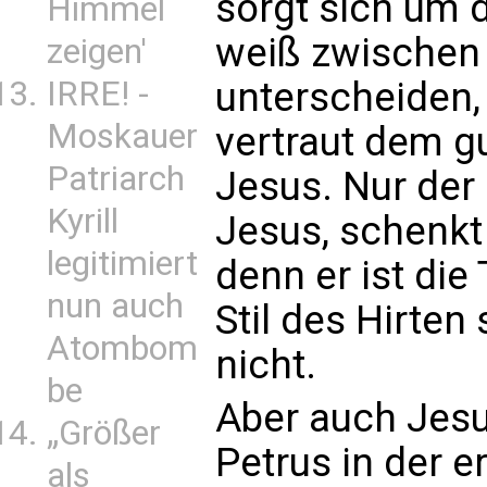
sorgt sich um 
Himmel
weiß zwischen 
zeigen'
unterscheiden, 
IRRE! -
Moskauer
vertraut dem gu
Patriarch
Jesus. Nur der 
Kyrill
Jesus, schenkt
legitimiert
denn er ist die
nun auch
Stil des Hirten
Atombom
nicht.
be
Aber auch Jesus
„Größer
Petrus in der e
als