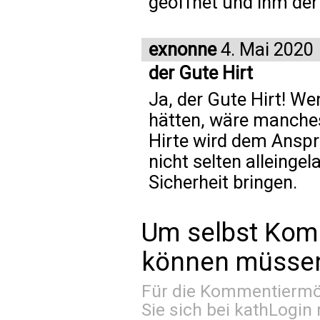
geöffnet und ihm der 
exnonne
4. Mai 2020
der Gute Hirt
Ja, der Gute Hirt! Wen
hätten, wäre manches 
Hirte wird dem Anspr
nicht selten alleingel
Sicherheit bringen.
Um selbst Kom
können müssen 
Für die Kommentiermög
Sie sich bei
kathLogin 