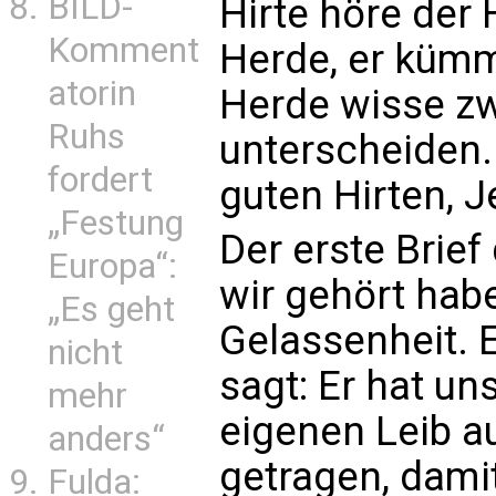
BILD-
Hirte höre der 
Komment
Herde, er kümm
atorin
Herde wisse zw
Ruhs
unterscheiden.
fordert
guten Hirten, J
„Festung
Der erste Brie
Europa“:
wir gehört habe
„Es geht
Gelassenheit. E
nicht
sagt: Er hat u
mehr
eigenen Leib a
anders“
getragen, damit
Fulda: