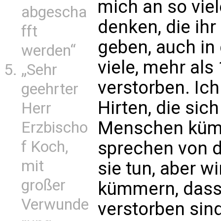
mich an so viel
abgescha
denken, die ihr
fft
geben, auch in
werden“
viele, mehr als 
„Sehr
verstorben. Ic
geehrter
Hirten, die sic
Herr
Menschen kümm
Erzbischo
sprechen von d
f Koch,
mit
sie tun, aber 
großer
kümmern, dass a
Verwunde
verstorben sind