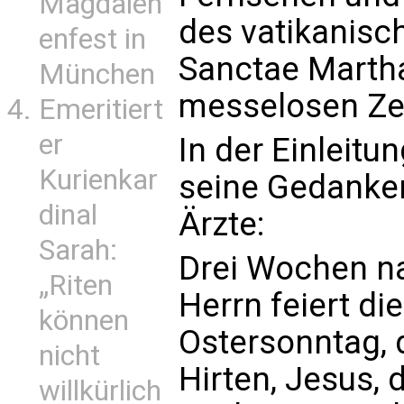
Magdalen
des vatikanis
enfest in
Sanctae Martha
München
messelosen Zei
Emeritiert
er
In der Einleitu
Kurienkar
seine Gedanken
dinal
Ärzte:
Sarah:
Drei Wochen n
„Riten
Herrn feiert di
können
Ostersonntag, 
nicht
Hirten, Jesus, 
willkürlich