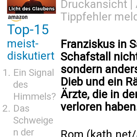
Druckansicht
|
Tippfehler mel
Top-15
meist-
Franziskus in S
diskutiert
Schafstall nich
sondern andersw
Ein Signal
Dieb und ein Rä
des
Ärzte, die in d
Himmels?
verloren habe
Das
Schweige
n der
Rom (kath.net/a