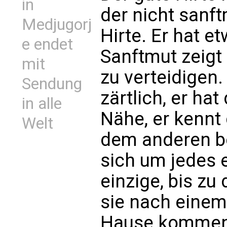
in
der nicht sanftm
Medjugorj
Hirte. Er hat e
e endet
Sanftmut zeigt 
mit
zu verteidigen. 
Sendung
zärtlich, er hat
in alle
Nähe, er kennt
Welt
dem anderen 
sich um jedes e
einzige, bis zu
sie nach einem
Hause kommen,