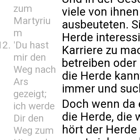
zum
viele von ihnen
Martyriu
ausbeuteten. S
m
Herde interessi
'Du hast
Karriere zu mac
mir den
betreiben oder
Weg nach
die Herde kannt
Ars
immer und such
gezeigt;
Doch wenn da ei
ich werde
die Herde, die 
Dir den
hört der Herde 
Weg zum