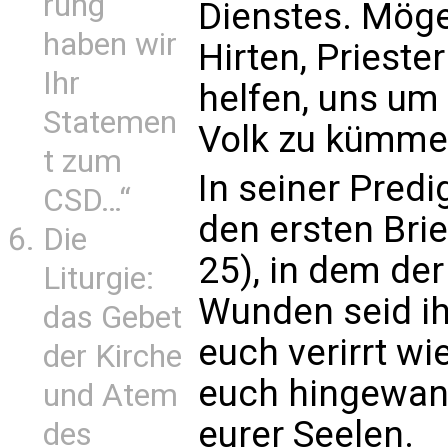
rung
Dienstes. Möge
haben wir
Hirten, Prieste
Ihr
helfen, uns um 
Statemen
Volk zu kümme
t zum
In seiner Pred
CSD…“
den ersten Brie
Die
25), in dem der
Liturgie:
Wunden seid ihr
das Gebet
euch verirrt wie
der Kirche
euch hingewan
und Atem
eurer Seelen.
des