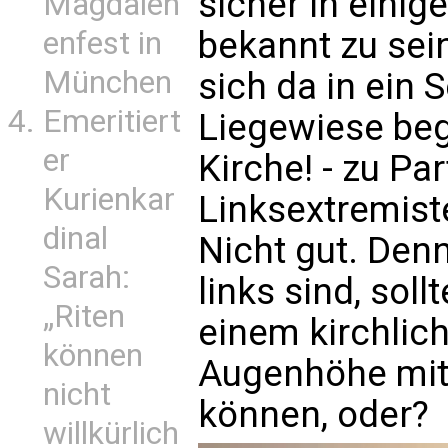
sicher in einig
Magdalen
bekannt zu sei
enfest in
München
sich da in ein 
Emeritiert
Liegewiese begi
er
Kirche! - zu Pa
Kurienkar
Linksextremist
dinal
Nicht gut. Den
Sarah:
links sind, soll
„Riten
einem kirchlic
können
Augenhöhe mit
nicht
können, oder?
willkürlich