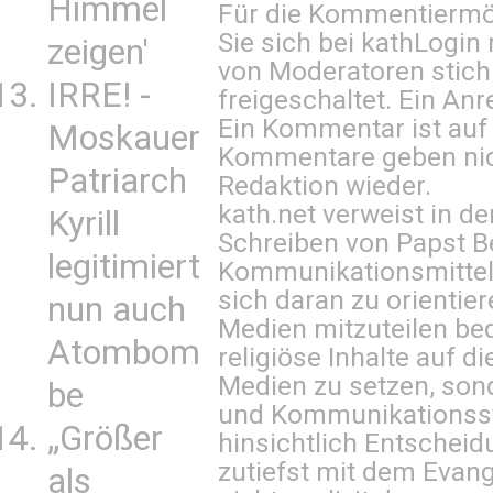
Himmel
Für die Kommentiermög
Sie sich bei
kathLogin 
zeigen'
von Moderatoren stich
IRRE! -
freigeschaltet. Ein Anr
Ein Kommentar ist auf
Moskauer
Kommentare geben nic
Patriarch
Redaktion wieder.
kath.net verweist in
Kyrill
Schreiben von Papst B
legitimiert
Kommunikationsmittel 
sich daran zu orientie
nun auch
Medien mitzuteilen be
Atombom
religiöse Inhalte auf 
Medien zu setzen, sond
be
und Kommunikationsst
„Größer
hinsichtlich Entscheid
zutiefst mit dem Eva
als