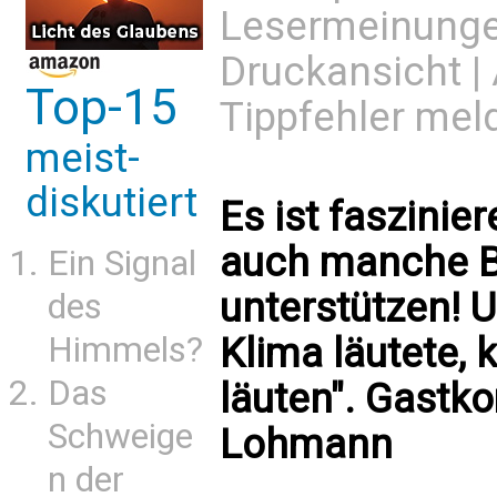
Lesermeinung
Druckansicht
|
Top-15
Tippfehler mel
meist-
diskutiert
Es ist faszini
auch manche B
Ein Signal
unterstützen! 
des
Klima läutete,
Himmels?
Das
läuten". Gastk
Schweige
Lohmann
n der