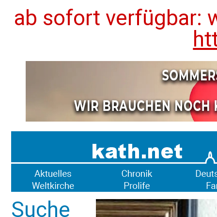
ab sofort verfügbar: 
ht
Suche