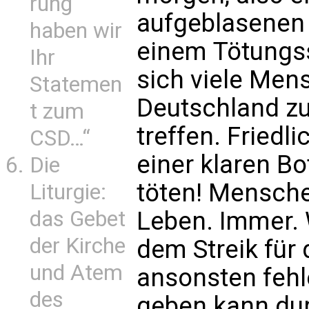
rung
aufgeblasenen K
haben wir
einem Tötungss
Ihr
sich viele Men
Statemen
Deutschland z
t zum
treffen. Friedl
CSD…“
einer klaren Bo
Die
töten! Mensche
Liturgie:
Leben. Immer. 
das Gebet
der Kirche
dem Streik für 
und Atem
ansonsten fehl
des
geben kann dur