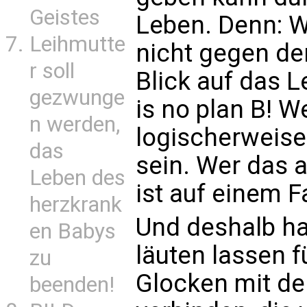
Geistes
Leben. Denn: We
Leihmutte
nicht gegen de
r soll
Blick auf das 
gezwunge
is no plan B! We
n werden,
logischerweise
das
sein. Wer das a
Leben des
ist auf einem 
herzkrank
Und deshalb ha
en Babys
läuten lassen f
zu
Glocken mit de
beenden!