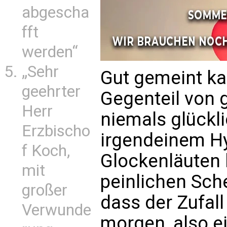
abgescha
fft
werden“
„Sehr
Gut gemeint k
geehrter
Gegenteil von g
Herr
niemals glückl
Erzbischo
irgendeinem Hy
f Koch,
Glockenläuten 
mit
peinlichen Sch
großer
dass der Zufall
Verwunde
morgen, also 