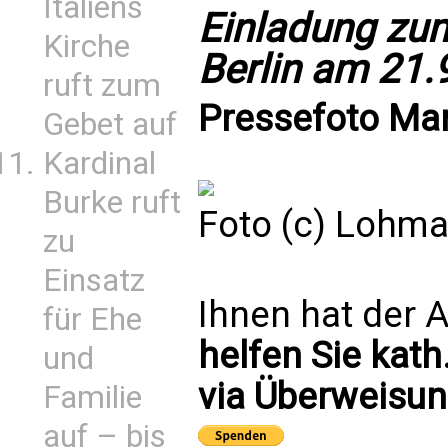
Italiens
Einladung zu
Kirche
Berlin am 21.
ruft zum
Pressefoto Ma
Gebet auf
Kardinal
Burke ruft
Foto (c) Lohm
zu
Einsatz
Ihnen hat der A
für Ehe
helfen Sie kath
und
via Überweisun
Familie
auf – bis