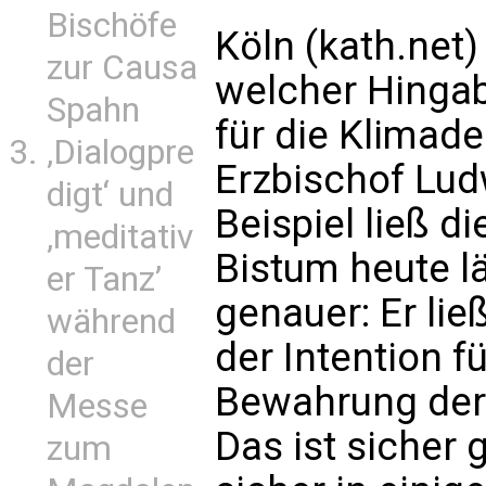
Bischöfe
Köln (kath.net) 
zur Causa
welcher Hinga
Spahn
für die Klimad
‚Dialogpre
Erzbischof Lu
digt‘ und
Beispiel ließ d
‚meditativ
Bistum heute lä
er Tanz’
genauer: Er li
während
der Intention f
der
Bewahrung der
Messe
Das ist sicher
zum