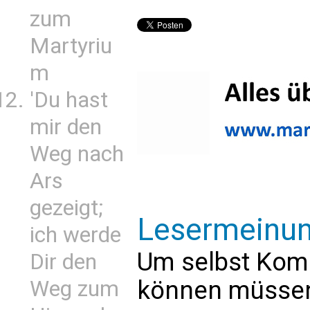
zum
Martyriu
m
'Du hast
mir den
Weg nach
Ars
gezeigt;
Lesermeinu
ich werde
Um selbst Kom
Dir den
können müssen 
Weg zum