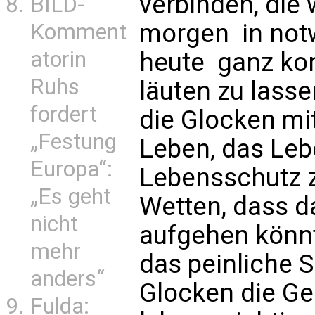
verbinden, die
BILD-
morgen  in no
Komment
atorin
heute  ganz k
Ruhs
läuten zu lasse
fordert
die Glocken mit
„Festung
Leben, das Leb
Europa“:
Lebensschutz z
„Es geht
Wetten, dass d
nicht
aufgehen könn
mehr
das peinliche 
anders“
Glocken die Ge
Fulda: