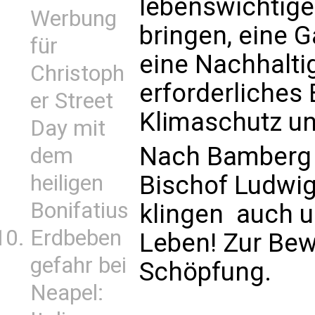
lebenswichtige
Werbung
bringen, eine G
für
eine Nachhaltig
Christoph
erforderliches
er Street
Klimaschutz un
Day mit
Nach Bamberg a
dem
Bischof Ludwig
heiligen
Bonifatius
klingen  auch 
Erdbeben
Leben! Zur Be
gefahr bei
Schöpfung.
Neapel: