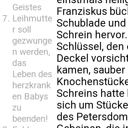
Geistes
Franziskus bück
Leihmutte
Schublade und 
r soll
Schrein hervor.
gezwunge
Schlüssel, den 
n werden,
Deckel vorsich
das
kamen, sauber 
Leben des
Knochenstücke.
herzkrank
Schreins hatte 
en Babys
sich um Stücke
zu
des Petersdome
beenden!