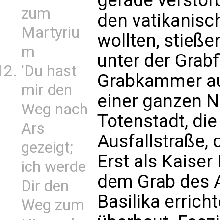
gerade verstorb
zum
den vatikanisc
Martyriu
wollten, stieße
m
unter der Grabf
'Du hast
Grabkammer aus
mir den
einer ganzen N
Weg nach
Totenstadt, die
Ars
Ausfallstraße, d
gezeigt;
Erst als Kaiser
ich werde
dem Grab des A
Dir den
Basilika erricht
Weg zum