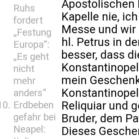
Apostolischen 
Ruhs
Kapelle nie, ich
fordert
Messe und wir 
„Festung
hl. Petrus in de
Europa“:
besser, dass di
„Es geht
Konstantinopel
nicht
mein Geschenk 
mehr
Konstantinopel
anders“
Reliquiar und 
Erdbeben
gefahr bei
Bruder, dem Pa
Neapel:
Dieses Geschen