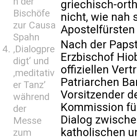
n der
griechisch-ort
Bischöfe
nicht, wie nah
zur Causa
Apostelfürsten
Spahn
Nach der Paps
‚Dialogpre
Erzbischof Hio
digt‘ und
offiziellen Ve
‚meditativ
Patriarchen Ba
er Tanz’
Vorsitzender de
während
Kommission fü
der
Dialog zwische
Messe
katholischen u
zum