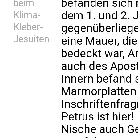
befanden sich 
beim
dem 1. und 2. 
Klima-
Kleber-
gegenüberliege
Jesuiten
eine Mauer, die
bedeckt war, An
auch des Apost
Innern befand 
Marmorplatten 
Inschriftenfragm
Petrus ist hier!
Nische auch G