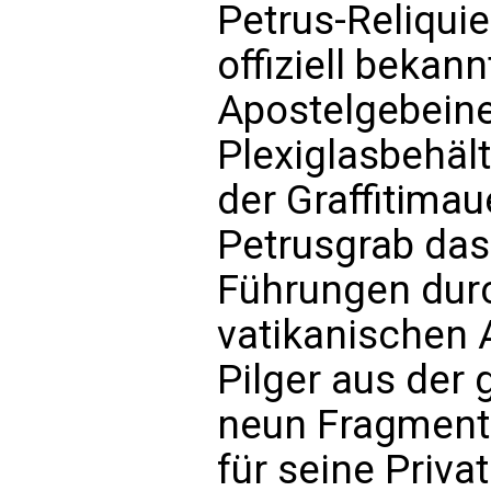
Petrus-Reliqui
offiziell bekan
Apostelgebeine
Plexiglasbehält
der Graffitimau
Petrusgrab das
Führungen durch
vatikanischen
Pilger aus der 
neun Fragmente,
für seine Priv