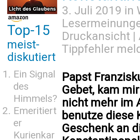
3. Juli 2019 in
Lesermeinung
Top-15
Druckansicht
|
meist-
Tippfehler mel
diskutiert
Ein Signal
Papst Franzisk
des
Gebet, kam mir 
Himmels?
nicht mehr im 
Emeritiert
benutze diese K
er
Geschenk an di
Kurienkar