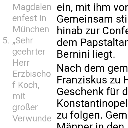
ein, mit ihm vo
Magdalen
Gemeinsam sti
enfest in
München
hinab zur Confe
„Sehr
dem Papstaltar
geehrter
Bernini liegt.
Herr
Nach dem gem
Erzbischo
Franziskus zu H
f Koch,
Geschenk für di
mit
Konstantinopel.
großer
zu folgen. Gem
Verwunde
Männer in den 