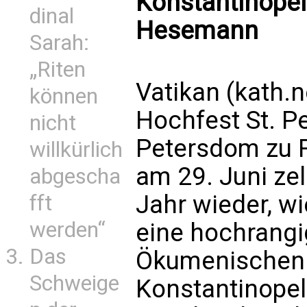
Konstantinopel
dinal
Hesemann
Sarah:
„Riten
Vatikan (kath.
können
Hochfest St. Pe
nicht
Petersdom zu R
willkürlich
am 29. Juni ze
abgescha
Jahr wieder, wi
fft
werden“
eine hochrangi
Das
Ökumenischen 
Schweige
Konstantinopel 