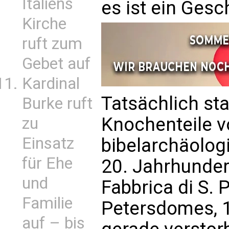
Italiens
es ist ein Gesc
Kirche
ruft zum
Gebet auf
Kardinal
Tatsächlich s
Burke ruft
Knochenteile v
zu
Einsatz
bibelarchäolo
für Ehe
20. Jahrhundert
und
Fabbrica di S. 
Familie
Petersdomes, 1
auf – bis