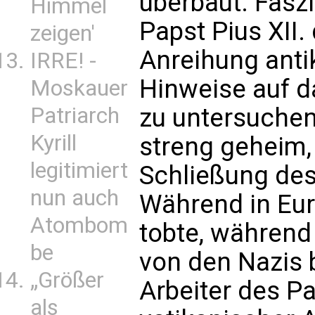
überbaut. Fasz
Himmel
Papst Pius XII.
zeigen'
Anreihung anti
IRRE! -
Hinweise auf d
Moskauer
zu untersuche
Patriarch
Kyrill
streng geheim,
legitimiert
Schließung des
nun auch
Während in Eur
Atombom
tobte, währen
be
von den Nazis 
„Größer
Arbeiter des P
als