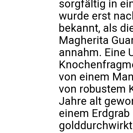
sorgfältig in e
wurde erst nac
bekannt, als di
Magherita Guar
annahm. Eine 
Knochenfragme
von einem Man
von robustem K
Jahre alt gewo
einem Erdgrab
golddurchwirkte