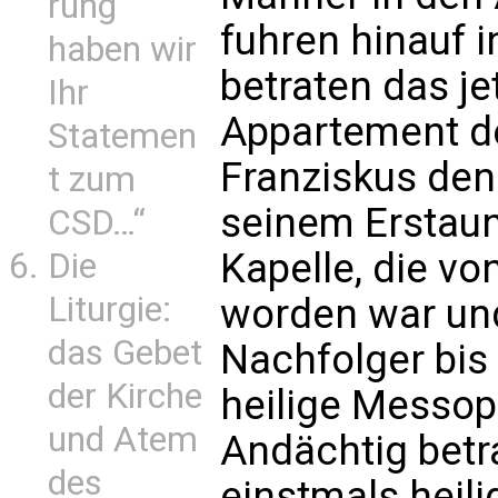
rung
fuhren hinauf i
haben wir
betraten das je
Ihr
Appartement de
Statemen
Franziskus den
t zum
seinem Erstaun
CSD…“
Kapelle, die vo
Die
Liturgie:
worden war und
das Gebet
Nachfolger bis 
der Kirche
heilige Messopf
und Atem
Andächtig betra
des
einstmals heili