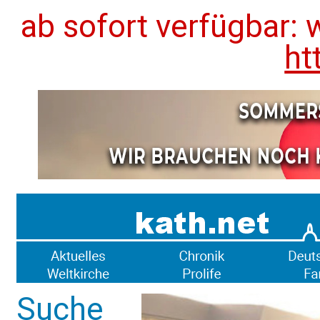
ab sofort verfügbar: 
ht
Suche