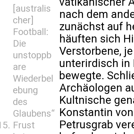
vatikanischer 
[australis
nach dem ande
cher]
zunächst auf h
Football:
häuften sich Hi
Die
Verstorbene, j
unstoppb
unterirdisch in
are
bewegte. Schlie
Wiederbel
Archäologen au
ebung
Kultnische gen
des
Konstantin vo
Glaubens“
Petrusgrab ver
Frust