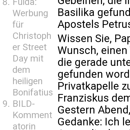
Gebeinen, die i
Fulda:
Basilika gefun
Werbung
Apostels Petrus
für
Christoph
Wissen Sie, Pa
er Street
Wunsch, einen T
Day mit
die gerade un
dem
gefunden worde
heiligen
Privatkapelle z
Bonifatius
Franziskus dem
BILD-
Gestern Abend
Komment
Gedanke: Ich l
atorin