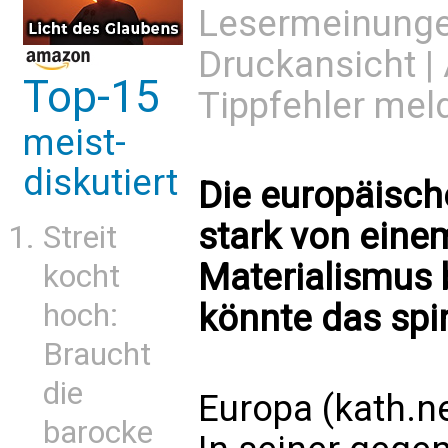
Lesermeinung
Druckansicht
|
Top-15
Tippfehler mel
meist-
diskutiert
Die europäisch
stark von einem
Streit
Materialismus 
kocht
könnte das spir
hoch:
Braucht
die
Europa (kath.n
barocke