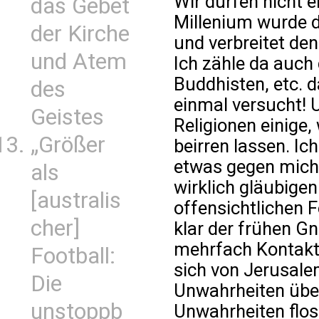
Wir dürfen nicht 
das Gebet
Millenium wurde d
der Kirche
und verbreitet de
und Atem
Ich zähle da auch 
Buddhisten, etc. 
des
einmal versucht! U
Geistes
Religionen einige,
„Größer
beirren lassen. Ic
etwas gegen mich 
als
wirklich gläubige
[australis
offensichtlichen 
cher]
klar der frühen 
mehrfach Kontakt
Football:
sich von Jerusalem
Die
Unwahrheiten übe
unstoppb
Unwahrheiten flos