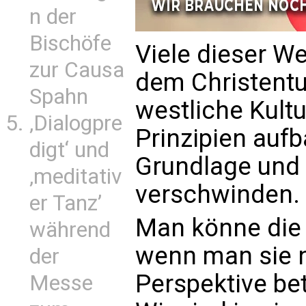
n der
Bischöfe
Viele dieser W
zur Causa
dem Christentu
Spahn
westliche Kultur
‚Dialogpre
Prinzipien aufb
digt‘ und
Grundlage und 
‚meditativ
verschwinden.
er Tanz’
Man könne die 
während
wenn man sie n
der
Perspektive be
Messe