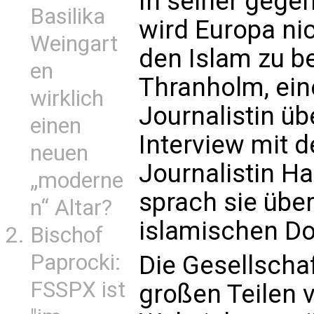
In seiner gegen
Basilika
wird Europa nic
Weingart
den Islam zu b
en
Thranholm, ein
wirklich
Journalistin üb
einen
Interview mit 
neuen
Journalistin H
„moderne
sprach sie über
n“ Altar?
islamischen Do
Bischof
Paprocki:
Die Gesellscha
FSSPX ist
großen Teilen v