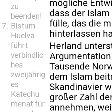
mögliche Entwi
zu
dass der Islam
beenden!
fülle, das die m
Bistum
hinterlassen h
Huelva
Herland unters
führt
verbindlic
Argumentation 
hes
Tausende Norw
zweijährig
dem Islam beit
es
Skandinavier w
Katechu
großer Zahl d
menat für
annehmen, wei