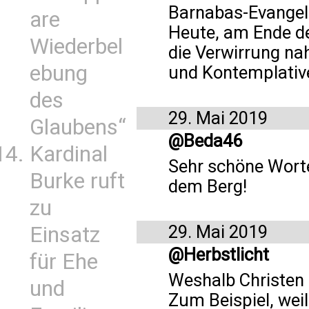
Barnabas-Evangeli
are
Heute, am Ende de
Wiederbel
die Verwirrung nah
ebung
und Kontemplative
des
29. Mai 2019
Glaubens“
@Beda46
Kardinal
Sehr schöne Worte
Burke ruft
dem Berg!
zu
29. Mai 2019
Einsatz
@Herbstlicht
für Ehe
Weshalb Christen 
und
Zum Beispiel, wei