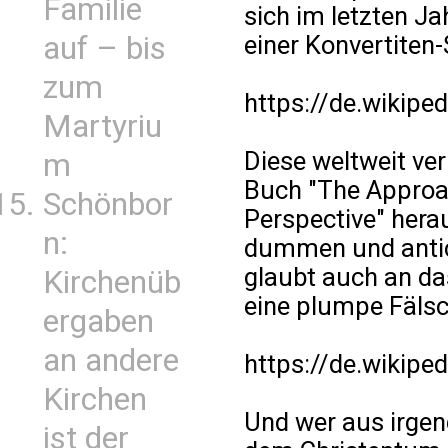
Familie
sich im letzten J
einer Konvertiten-
auf – bis
zum
https://de.wikip
Martyriu
Diese weltweit ver
m
Buch "The Approa
Schönbor
Perspective" hera
n:
dummen und antic
glaubt auch an da
Kirchenüb
eine plumpe Fäls
ergaben
an andere
https://de.wikipe
Kirchen
Und wer aus irgen
ist der