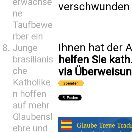
erwachse
verschwunden s
ne
Taufbewe
rber ein
Ihnen hat der A
Junge
helfen Sie kath
brasilianis
via Überweisun
che
Katholike
n hoffen
auf mehr
Glaubensl
ehre und