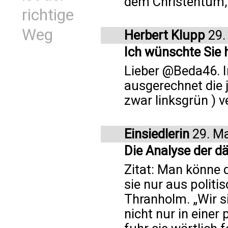
dem Christentum, d
richtige
Weg
Herbert Klupp
29.
Ich wünschte Sie 
Lieber @Beda46. In
ausgerechnet die
zwar linksgrün ) v
Einsiedlerin
29. Ma
Die Analyse der d
Zitat: Man könne 
sie nur aus politi
Thranholm. „Wir s
nicht nur in einer