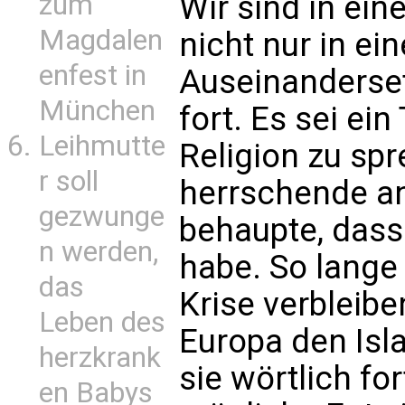
Wir sind in ei
zum
Magdalen
nicht nur in ein
enfest in
Auseinandersetz
München
fort. Es sei ei
Leihmutte
Religion zu spr
r soll
herrschende ant
gezwunge
behaupte, dass
n werden,
habe. So lange 
das
Krise verbleibe
Leben des
Europa den Isl
herzkrank
sie wörtlich fo
en Babys