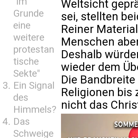
"im
Weltsicht geprä
Grunde
sei, stellten b
eine
Reiner Material
weitere
Menschen aber 
protestan
Deshalb würde
tische
wieder dem Üb
Sekte"
Die Bandbreite
Ein Signal
Religionen bis
des
nicht das Chri
Himmels?
Das
Schweige