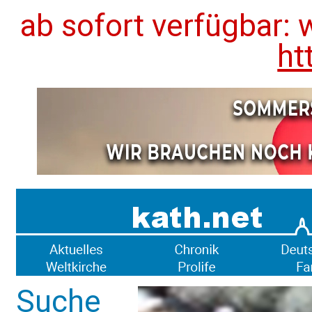
ab sofort verfügbar: 
ht
Suche