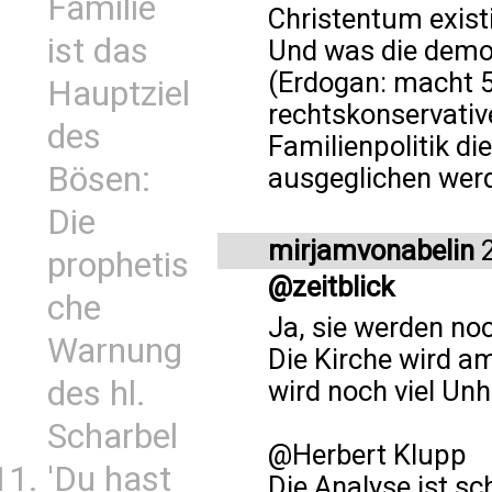
Familie
Christentum existi
ist das
Und was die demo
(Erdogan: macht 5
Hauptziel
rechtskonservativ
des
Familienpolitik d
Bösen:
ausgeglichen wer
Die
mirjamvonabelin
2
prophetis
@zeitblick
che
Ja, sie werden noc
Warnung
Die Kirche wird a
des hl.
wird noch viel Unh
Scharbel
@Herbert Klupp
'Du hast
Die Analyse ist sch