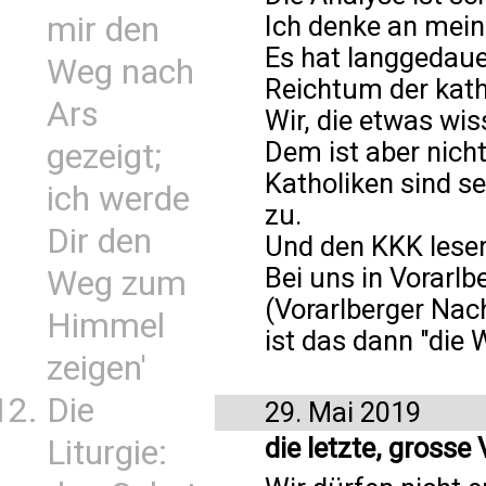
Ich denke an mein
mir den
Es hat langgedaue
Weg nach
Reichtum der kath
Ars
Wir, die etwas wis
Dem ist aber nicht
gezeigt;
Katholiken sind s
ich werde
zu.
Dir den
Und den KKK lesen
Bei uns in Vorarlb
Weg zum
(Vorarlberger Nach
Himmel
ist das dann "die 
zeigen'
Die
29. Mai 2019
die letzte, gross
Liturgie: