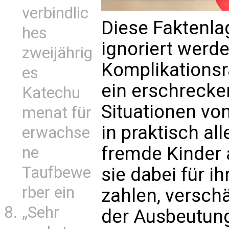
verbindlic
Diese Faktenlag
hes
ignoriert werd
zweijährig
Komplikations
es
ein erschrecke
Katechu
Situationen von
menat für
in praktisch al
erwachse
fremde Kinder 
ne
Taufbewe
sie dabei für i
rber ein
zahlen, verschä
„Sehr
der Ausbeutung