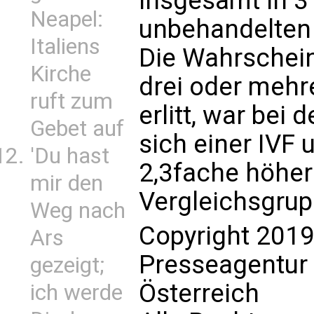
insgesamt in 3 
Neapel:
unbehandelten i
Italiens
Die Wahrscheinl
Kirche
drei oder mehr
ruft zum
erlitt, war bei 
Gebet auf
sich einer IVF
'Du hast
2,3fache höher 
mir den
Vergleichsgrup
Weg nach
Copyright 2019
Ars
Presseagentur
gezeigt;
Österreich
ich werde