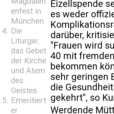
Magdalen
Eizellspende se
enfest in
es weder offizi
München
Komplikationsr
Die
darüber, kritisi
Liturgie:
"Frauen wird su
das Gebet
40 mit fremden
der Kirche
bekommen kön
und Atem
sehr geringen 
des
die Gesundheit
Geistes
gekehrt", so K
Emeritiert
Werdende Mütt
er