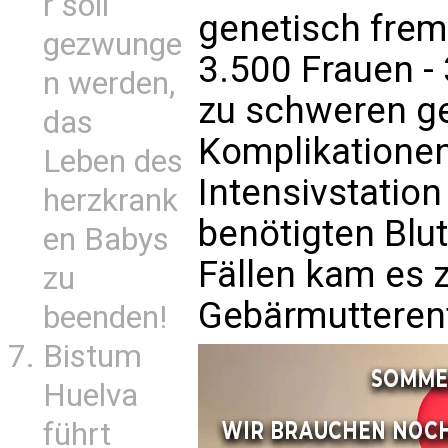
r soll
genetisch frem
gezwunge
3.500 Frauen -
n werden,
zu schweren g
das
Komplikationen
Leben des
Intensivstation
herzkrank
benötigten Blut
en Babys
Fällen kam es 
zu
Gebärmutteren
beenden!
Bistum
Huelva
führt