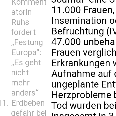
Komment
11.000 Frauen, 
atorin
Insemination o
Ruhs
Befruchtung (I
fordert
47.000 unbeha
„Festung
Frauen verglic
Europa“:
Erkrankungen w
„Es geht
nicht
Aufnahme auf d
mehr
ungeplante Ent
anders“
Herzprobleme b
Erdbeben
Tod wurden bei
gefahr bei