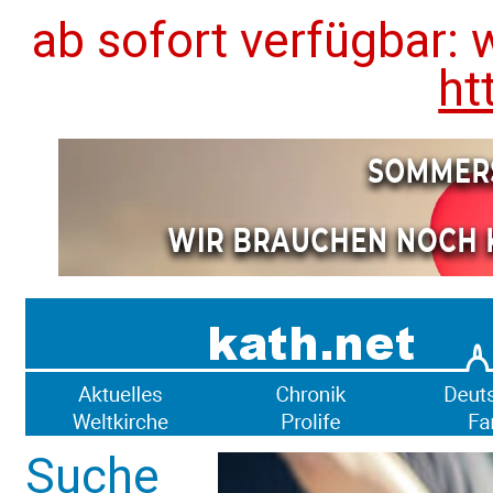
ab sofort verfügbar: 
ht
Suche