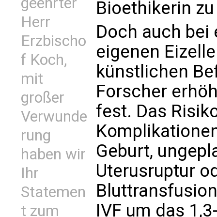
geehrter
Bioethikerin z
Herr
Doch auch bei e
Erzbischo
eigenen Eizell
f Koch,
künstlichen Bef
mit
Forscher erhöh
großer
fest. Das Risi
Verwunde
Komplikationen
rung
Geburt, ungepl
haben wir
Uterusruptur o
Ihr
Bluttransfusio
Statemen
IVF um das 1,3
t zum