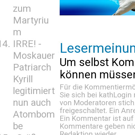
zum
Martyriu
m
IRRE! -
Lesermeinu
Moskauer
Um selbst Kom
Patriarch
können müssen 
Kyrill
Für die Kommentiermög
legitimiert
Sie sich bei
kathLogin 
nun auch
von Moderatoren stich
freigeschaltet. Ein Anr
Atombom
Ein Kommentar ist auf
be
Kommentare geben nic
Redaktion wieder.