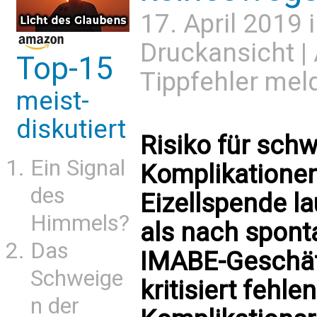
17. April 2019 
Druckansicht
|
Top-15
Tippfehler mel
meist-
diskutiert
Risiko für sch
Ein Signal
Komplikationen
des
Eizellspende la
Himmels?
als nach spont
Das
IMABE-Geschäf
Schweige
kritisiert fehl
n der