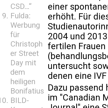
einer spontan
CSD…“
erhöht. Für die
Fulda:
Werbung
Studienautorin
für
2004 und 2013 
Christoph
fertilen Frauen
er Street
(behandlungsbe
Day mit
untersucht sow
dem
denen eine IVF
heiligen
Dazu passend h
Bonifatius
im "Canadian M
BILD-
Journal" eine St