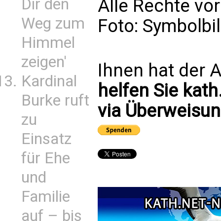
Alle Rechte vo
Dir den
Weg zum
Foto: Symbolbi
Himmel
zeigen'
Ihnen hat der A
Kardinal
helfen Sie kath
Burke ruft
via Überweisun
zu
Einsatz
für Ehe
und
Familie
auf – bis