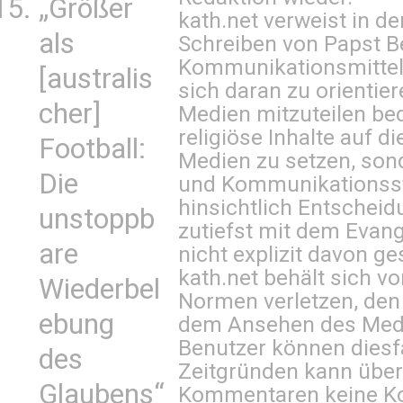
„Größer
kath.net verweist in
als
Schreiben von Papst B
Kommunikationsmittel 
[australis
sich daran zu orientie
cher]
Medien mitzuteilen be
religiöse Inhalte auf 
Football:
Medien zu setzen, sond
Die
und Kommunikationsst
hinsichtlich Entscheid
unstoppb
zutiefst mit dem Eva
are
nicht explizit davon ge
kath.net behält sich v
Wiederbel
Normen verletzen, den
ebung
dem Ansehen des Mediu
Benutzer können diesfa
des
Zeitgründen kann über
Glaubens“
Kommentaren keine Ko