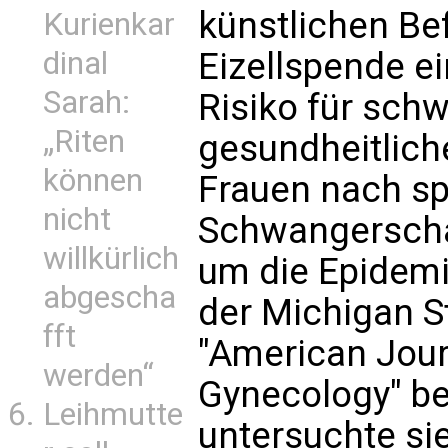
künstlichen Be
Kurienkar
Eizellspende e
dinal
Sarah:
Risiko für sch
„Riten
gesundheitlich
können
Frauen nach s
nicht
Schwangerschaf
willkürlich
um die Epidemi
abgescha
der Michigan St
fft
"American Jour
werden“
Gynecology" ber
Leihmutte
untersuchte sie