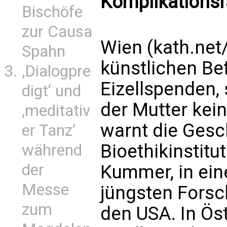
Komplikationsr
Bischöfe
zur Causa
Wien (kath.net
Spahn
künstlichen Be
‚Dialogpre
Eizellspenden, 
digt‘ und
der Mutter kei
‚meditativ
warnt die Gesc
er Tanz’
Bioethikinstit
während
der
Kummer, in ei
Messe
jüngsten Fors
zum
den USA. In Öst